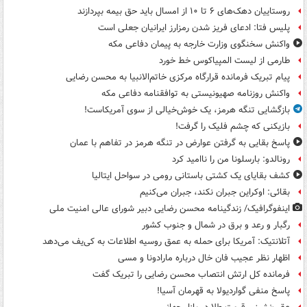
روستاییان دهک‌های ۶ تا ۱۰ از امسال باید حق بیمه بپردازند
پلیس فتا: ادعای فریز شدن رمزارز ایرانیان جعلی است
واکنش سخنگوی وزارت خارجه به پیمان دفاعی مکه
طارمی از لیست المپیاکوس خط خورد
پیام تبریک فرمانده قرارگاه مرکزی خاتم‌الانبیا به محسن رضایی
واکنش روزنامه صهیونیستی به توافقنامه دفاعی مکه
بازگشایی تنگه هرمز، یک خوش‌خیالی از سوی آمریکاست!
بازیکنی که چشم فلیک را گرفت!
پاسخ بقایی به گرفتن عوارض در تنگه هرمز در تفاهم با عمان
رونالدو: بارسلونا من را ناامید کرد
کشف بقایای یک کشتی باستانی رومی در سواحل ایتالیا
بقائی: اوکراین جبران نکند، جبران می‌کنیم
اینفوگرافیک/ زندگینامه محسن رضایی دبیر شورای عالی امنیت‌ ملی
رگبار و رعد و برق در شمال و جنوب کشور
آتلانتیک: آمریکا برای حمله به عمق روسیه اطلاعات به کی‌یف می‌دهد
اظهار نظر عجیب فان خال درباره مارادونا و مسی
فرمانده کل ارتش انتصاب محسن رضایی را تبریک گفت
پاسخ منفی گواردیولا به قهرمان آسیا!