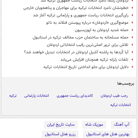
اردوغان رسما نامزد انتخابات ریاست جمهوری ترکیه شد
خط‌ونشان نامزد انتخابات ترکیه برای مهاجران و پناهجویان خارجی
رای‌گیری انتخابات ریاست جمهوری و پارلمانی ترکیه آغاز شد
موضع‌گیری «اردوغان» درباره پیوستن فنلاند به ناتو
حمله شدید اردوغان به اپوزیسیون
حمله مسلحانه به ساختمان حزب مخالف ترکیه در استانبول
تلاش برای ترور اصلی‌ترین رقیب انتخاباتی اردوغان
آیا کُردها به پاشنه آشیل اردوغان در انتخابات تبدیل خواهند شد؟
تلفات زلزله ترکیه همچنان افزایش می‌یابد
دلایل اردوغان برای جلو انداختن تاریخ انتخابات ترکیه
برچسب‌ها
رجب طیب اردوغان
کاندیدای ریاست جمهوری
انتخابات پارلمانی
ترکیه
انتخابات ترکیه
آپ آهنگ
موزیک شاه
سایت تاریخ ایران
بهترین هتل های استانبول
رزرو هتل استانبول