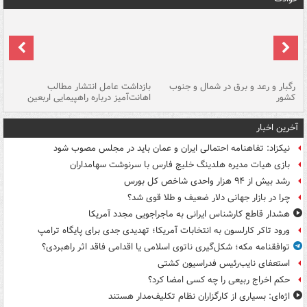
رگبار و رعد و برق در شمال و جنوب
بازداشت عامل انتشار مطالب
کشور
اهانت‌آمیز درباره راهپیمایی اربعین
گر
آخرین اخبار
نیکزاد: تفاهنامه احتمالی ایران و عمان باید در مجلس مصوب شود
بازی هیات مدیره هلدینگ خلیج فارس با سرنوشت سهامداران
رشد بیش از ۹۴ هزار واحدی شاخص کل بورس
چرا در بازار جهانی دلار ضعیف و طلا قوی شد؟
هشدار قاطع کارشناس ایرانی به ماجراجویی مجدد آمریکا
ورود تاکر کارلسون به انتخابات آمریکا؛ تهدیدی جدی برای پایگاه ترامپ
توافقنامه مکه؛ شکل‌گیری ناتوی اسلامی یا اقدامی فاقد اثر راهبردی؟
استعفای نایب‌رئیس فدراسیون کشتی
حکم اخراج ربیعی را چه کسی امضا کرد؟
اژه‌ای: بسیاری از کارگزاران نظام تکلیف‌مدار هستند