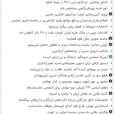
ادعای اوکراین: دو لانچر اس-۴۰۰ را زدیم+ فیلم
تیم جدید پورعلی‌گنجی مشخص شد
پروژه "لیبی‌سازی ایران" سناریوی تکراری دشمن
اصلاح طرح پشتیبانی و رفع موانع تولید کشاورزی در جلسه امروز مجلس
انتخابات شوراها در فصل پاییز برگزار می‌شود
اقدامات چین در جنگ علیه ایران، قیمت نفت را ۳۰ دلار کاهش داد
جلسه شورای عالی قوه قضاییه
رئیس عدلیه: رضایت و اعتماد مردم با لفاظی حاصل نمی‌شود
شکایت لیونل مسی از رسانه‌های آرژانتینی
آمریکا متحدی دروغگو، حیله‌گر و بی ارزش است!
دستور اژه‌ای برای تدوین معیارهای جدید عفو زندانیان
مردم در روزهای آینده آثار تشدید نظارت بر بازار را می‌بینند
قطع برق در کمپ کشتی آزادی هنگام تمرین ملی‌پوشان
حضور پر مهر شهید سپهبد موسوی در کنار نوه‌اش
اعلام اسامی ۲۳ بازیکن تیم جوانان برای انتخابی جام ملت‌ها
کنایه بقایی به تقابل ایران با ترامپ و آمریک
توضیحات اتاق بازرگانی درباره کارت‌های بازرگانی و ارزهای برنگشته
استانداری تهران: طرح طرد اتباع غیرمجاز متوقف نشده است
واکنش بقایی به بستن مدرسه ایرانی در کویت