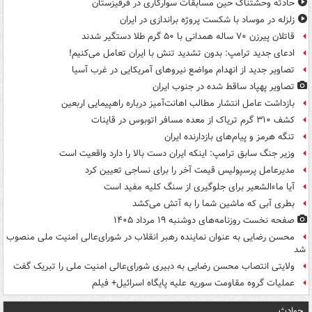
حادثه وحشتناک حین مسابقات سوارکاری در قرقیزستان
زلزله در موساد با شکست پروژه براندازی در ایران
قاتلان پیرزن ۷۰ ساله همدانی با ۵۰ گرم طلا دستگیر شدند
ادعای جدید ترامپ: بدون تشدید تنش با ایران تعامل می‌کنیم!
تصاویر جدید از انهدام مواضع نیروهای آمریکایی در غرب آسیا
تصاویر پهپاد ساقط شده در جنوب ایران
بازداشت عامل انتشار مطالب اهانت‌آمیز درباره راهپیمایی اربعین
کشف ۳۱۰ گرم تریاک از معده مسافر اتوبوس در قاینات
تنگه هرمز و پیام‌های بازدارنده ایران
وزیر جنگ سابق ترامپ: اینکه ایران دست بالا را دارد واقعیت است
مدیرعامل پرسپولیس قیمت آخر را برای نساجی تعیین کرد
آیا ماءالشعیر برای جلوگیری از سنگ کلیه مفید است
بطری آبی که ماشین شما را به آتش می‌کشد
صفحه نخست روزنامه‌های دوشنبه ۱۹ مرداد ۱۴۰۵
محسن رضایی به عنوان نماینده رهبر انقلاب در شورای‌عالی امنیت ملی منصوب
شد
ولایتی انتصاب محسن رضایی به دبیری شورای‌عالی امنیت ملی را تبریک گفت
عملیات گروه مقاومت سوریه علیه پایگاه اسرائیل+ فیلم
حوادث