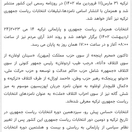
ترکیه ۳۱ مارس(۱۱ فروردین ماه ۱۴۰۲) در روزنامه رسمی این کشور منتشر
شد و همزمان با انتشار اسامی نامزدها،تبلیغات انتخابات ریاست جمهوری
ترکیه نیز آغاز خواهد شد.
انتخابات همزمان ریاست جمهوری و پارلمانی ترکیه ۱۴ می ۲۰۲۳(۲۴
اردیبهشت ۱۴۰۲) برگزار خواهد شد و روند اخذ آرای مردم نیز از ساعت
۰۸:۰۰ آغاز و در ساعت ۱۷:۰۰ همان روز به پایان می رسد.
تاکنون «محرم اینجه» از سوی حزب مملکت (میهن)، «سینان اوغان» از
سوی ائتلاف «آتا»، «رجب طیب اردوغان» رئیس جمهور کنونی از سوی
ائتلاف «جمهور» شامل حزب حاکم عدالت و توسعه و حزب حرکت ملی،
«دوغو پرینجک» رهبر حزب وطن، «احمد اوزال» از طرف ائتلاف «ترکیه» و
«کمال قلیچدار اوغلو» به عنوان نامزد جریان اپوزیسیون موسوم به میز
شش گانه نیز از سوی احزاب ائتلاف «ملت» به عنوان نامزدهای انتخابات
ریاست جمهوری ترکیه معرفی شده‌اند.
انتخابات حساس پیش رو، سیزدهمین دوره انتخابات ریاست جمهوری در
تاریخ ترکیه و دومین دور انتخابات ریاست جمهوری این کشور پس از تغییر
نظام سیاسی از پارلمانی به ریاستی و بیست و هشتمین دوره انتخابات