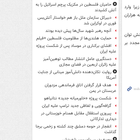
حامیان فلسطین در مکزیک پرچم اسرائیل را به
ه زیرا وارد
آتش کشیدند
 هزاران
دبیرکل سازمان ملل باز هم خواستار آتش‌بس
فوری در اوکراین شد
آنچه رهبر شهید سال‌ها پیش دیده بودند
انش توان
حمایت هلندی‌ها از مظلومیت فلسطین +فیلم
مجدد بر
افشای برکناری در موساد پس از شکست پروژه
علیه ایران
دستگیری عامل انتشار مطالب توهین‌آمیز
علیه زائران اربعین در فضای مجازی
روایت تکان‌دهنده دانش‌آموز مینابی از جنایت
آمریکا
هدف قرار گرفتن اتاق‌ فرماندهی مزدوران
عربستان در یمن
شکست پروژه «خاورمیانه جدید» نتانیاهو
گزافه‌گویی و لفاظی جدید ترامپ علیه ایران
پیروزی استقلال مقابل همنام خوزستانی در
دیداری تدارکاتی
انفجار در حومه دمشق چند کشته و زخمی برجا
گذاشت
بوسه‌ پدر بر پای پسر شهیدش