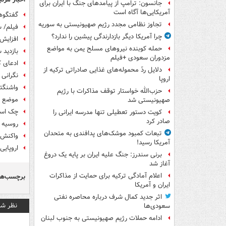
جانسون: ترامپ از پیامدهای جنگ با ایران برای
آمریکایی‌ها آگاه است
گفتگوه
تجاوز نظامی مجدد رژیم صهیونیستی به سوریه
فیلم/ س
چرا آمریکا دیگر بازدارندگی پیشین را ندارد؟
افزایش 
حمله کوبنده نیروهای مسلح یمن به مواضع
بازدید 
مزدوران سعودی +فیلم
ادعای ک
دلایل ردّ محموله‌های غذایی صادراتی ترکیه از
نگرانی 
اروپا
واشنگتن
حزب‌الله خواستار توقف مذاکرات با رژیم
موضع گی
صهیونیستی شد
چک اسلواکی جنگ
کویت دستور تعطیلی تنها مدرسه ایرانی را
صادر کرد
روسیه 
تبعات کمبود موشک‌های پدافندی به متحدان
واکنش ا
آمریکا رسید!
اروپایی
برنی سندرز: جنگ علیه ایران بر پایه یک دروغ
آغاز شد
اعلام آمادگی ترکیه برای حمایت از مذاکرات
برچسب‌ها
ایران و آمریکا
اثر جدید کمال شرف درباره محاصره نفتی
نظر شم
سعودی‌ها
ادامه حملات رژیم صهیونیستی به جنوب لبنان