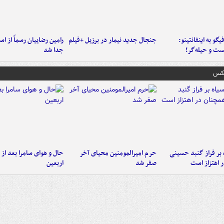
یگو به اینفانتینو:
جنجال جدید نیمار در برزیل +فیلم
رامین رضاییان رسماً از اس
ست‌ و حیله‌گر!
جدا شد
عکس
 بر فراز گنبد حسینی
حرم امیرالمومنین محیای آخر
حال و هوای سامرا بعد از ا
 اهتزاز است
صفر شد
اربعین