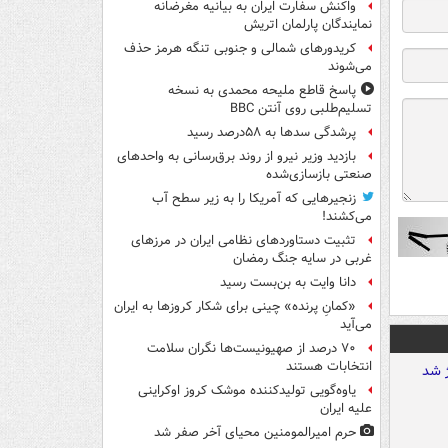
واکنش سفارت ایران به بیانیه مغرضانه
نمایندگان پارلمان اتریش
کریدورهای شمالی و جنوبی تنگه هرمز حذف
می‌شوند
پاسخ قاطع ملیحه محمدی به نسخه
تسلیم‌طلبی روی آنتن BBC
پرشدگی سدها به ۵۸درصد رسید
بازدید وزیر نیرو از روند برق‌رسانی به واحدهای
صنعتی بازسازی‌شده
زنجیرهایی که آمریکا را به زیر سطح آب
می‌کشند!
تثبیت دستاوردهای نظامی ایران در مرزهای
غربی در سایه جنگ رمضان
دانا وایت به بن‌بست رسید
«کمانِ پرنده» چینی برای شکار کروزها به ایران
می‌آید
۷۰ درصد از صهیونیست‌ها نگران سلامت
انتخابات هستند
یاوه‌گویی تولیدکننده موشک کروز اوکراینی
علیه ایران
حرم امیرالمومنین محیای آخر صفر شد