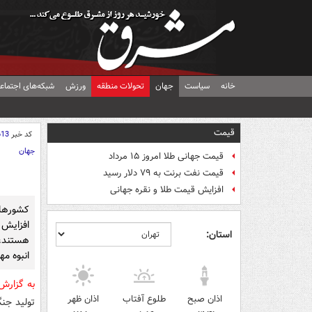
خانه
سیاست
جهان
تحولات منطقه
ورزش
شبکه‌های اجتماع
قیمت
کد خبر
613
جهان
قیمت جهانی طلا امروز ۱۵ مرداد
قیمت نفت برنت به ۷۹ دلار رسید
افزایش قیمت طلا و نقره جهانی
کشورهای
افزایش 
استان:
هستند، 
انبوه مه
به گزار
اذان صبح
طلوع آفتاب
اذان ظهر
تولید جنگی