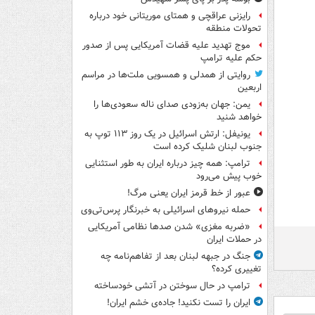
رایزنی عراقچی و همتای موریتانی خود درباره
تحولات منطقه
موج تهدید علیه قضات آمریکایی پس از صدور
حکم علیه ترامپ
روایتی از همدلی و همسویی ملت‌ها در مراسم
اربعین
یمن: جهان به‌زودی صدای ناله سعودی‌ها را
خواهد شنید
یونیفل: ارتش اسرائیل در یک روز ۱۱۳ توپ به
جنوب لبنان شلیک کرده است
ترامپ: همه چیز درباره ایران به طور استثنایی
خوب پیش می‌رود
عبور از خط قرمز ایران یعنی مرگ!
حمله نیروهای اسرائیلی به خبرنگار پرس‌تی‌وی
«ضربه مغزی» شدن صدها نظامی آمریکایی
در حملات ایران
جنگ در جبهه لبنان بعد از تفاهم‌نامه چه
تغییری کرده؟
ترامپ در حال سوختن در آتشی خودساخته
ایران را تست نکنید! جاده‌ی خشم ایران!