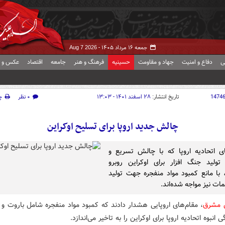
جمعه ۱۶ مرداد ۱۴۰۵ -
Aug 7 2026
ی
دفاع و امنیت
جهاد و مقاومت
حسینیه
فرهنگ و هنر
جامعه
اقتصاد
عکس و ف
1474
تاریخ انتشار:
۲۸ اسفند ۱۴۰۱ - ۱۳:۰۳
۰ نظر
چ
چالش جدید اروپا برای تسلیح اوکراین
 اتحادیه اروپا که با چالش تسریع و
تولید جنگ افزار برای اوکراین روبرو
با مانع کمبود مواد منفجره جهت تولید
مات نیز مواجه شده‌اند.
ش مشرق
، مقام‌های اروپایی هشدار دادند که کمبود مواد منفجره شامل باروت و ت
 انبوه اتحادیه اروپا برای اوکراین را به تاخیر می‌اندازد.