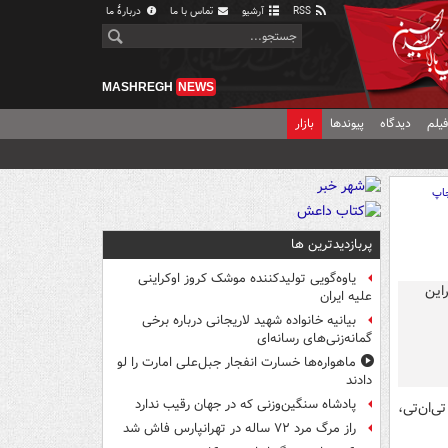
RSS
آرشیو
تماس با ما
دربارهٔ ما
MASHREGH
NEWS
یلم
دیدگاه
پیوندها
بازار
اپ
پربازدیدترین ها
یاوه‌گویی تولیدکننده موشک کروز اوکراینی
علیه ایران
بیانیه خانواده شهید لاریجانی درباره برخی
گمانه‌زنی‌های رسانه‌ای
ماهواره‌ها خسارت انفجار جبل‌علی امارت را لو
دادند
پادشاه سنگین‌وزنی که در جهان رقیب ندارد
ی‌ان‌تی،
راز مرگ مرد ۷۲ ساله در تهرانپارس فاش شد