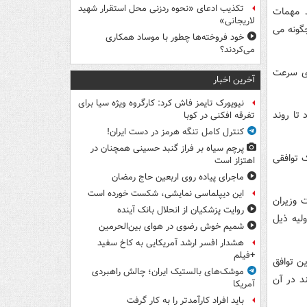
تکذیب ادعای «نحوه ردزنی محل استقرار شهید
 مهمات
لاریجانی»
گونه می
خود فروخته‌ها چطور با موساد همکاری
می‌کردند؟
ای سرعت
آخرین اخبار
نیویورک تایمز فاش کرد: کارگروه ویژه سیا برای
 تا روند
تفرقه افکنی در کوبا
کنترل کامل تنگه هرمز در دست ایران!
پرچم سیاه بر فراز گنبد حسینی همچنان در
سیاری از ۲۷ کشور این بلوک توافقی
اهتزاز است
ماجرای پیاده روی اربعین حاج رمضان
این دیپلماسی نمایشی، شکست خورده است
ر حاشیه نشست وزیران
روایت پزشکیان از انحلال بانک آینده
لیه ذیل
شمیم خوش رضوی در هوای بین‌الحرمین
هشدار افسر ارشد آمریکایی به کاخ سفید
+فیلم
ن توافق
موشک‌های بالستیک ایران؛ چالش راهبردی
د در آن
آمریکا
باید افراد کارآمدتر را به کار گرفت