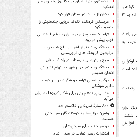
۶ دستاورد بزرگ ایران در ۱۶۰ روز رهبری رهبر
 گرفته و
انقلاب
دشان از دست عربستان فرار کرد
فعالان صنعت دفاعی نگران هستند که اقدام‌ها برای افزایش تولید توپ‌های جنگی به اندازه ۳
عربستان فرمانده ائتلاف دریایی چندملیتی را
منصوب کرد
‌تی باعث
ترامپ: همه چیز درباره ایران به طور استثنایی
خوب پیش می‌رود
واند به
دستگیری ۸ نفر از اشرار مسلح شاخص و
مرتبطین گروهک های تروریستی
موج بارش‌های تابستانه در راه ۱۱ استان
اوکراین
دستگیری ۶ نفر در بهشهر به اتهام تشویش
اده است
اذهان عمومی
درگیری لفظی ترامپ و هگزث بر سر کمبود
ذخایر موشکی
ر وضعیت
«کمانِ پرنده» چینی برای شکار کروزها به ایران
می‌آید
۸۰۰ سازۀ آمریکایی خاکستر شد
ژه برای
ونس: ایرانی‌ها مذاکره‌کنندگان سرسختی
اروپا هشدار
هستند
 افزایش
دردسر جدید برای سرخپوشان
ابتکارات رهبر انقلاب در میدان نبرد