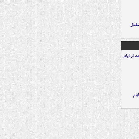
تقلال
یام