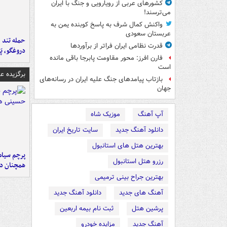
کشورهای عربی از رویارویی و جنگ با ایران
می‌ترسند!
واکنش کمال شرف به پاسخ کوبنده یمن به
عربستان سعودی
حمله تند ف
قدرت نظامی ایران فراتر از برآوردها
دروغگو، پَ
فارن افرز: محور مقاومت پابرجا باقی مانده
است
برگزیده 
بازتاب پیامدهای جنگ علیه ایران در رسانه‌های
جهان
آپ آهنگ
موزیک شاه
دانلود آهنگ جدید
سایت تاریخ ایران
بهترین هتل های استانبول
پرچم سیاه
رزرو هتل استانبول
همچنان در
بهترین جراح بینی ترمیمی
آهنگ های جدید
دانلود آهنگ جدید
پرشین هتل
ثبت نام بیمه اربعین
آهنگ جدید
مزایده خودرو