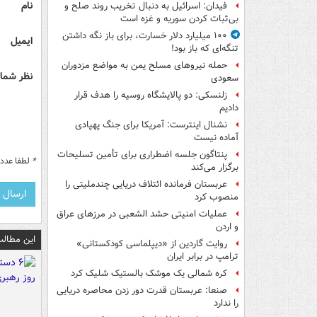
نام
فیدان: اسرائیل به دنبال تخریب روند صلح و
بی‌ثبات کردن سوریه و غزه است
۱۰۰ میلیارد دلار خسارت، برای باز نگه داشتن
ایمیل
تنگه‌ای که باز بود!
حمله نیروهای مسلح یمن به مواضع مزدوران
نظر شما 
سعودی
زلنسکی: دو پالایشگاه روسیه را هدف قرار
دادیم
نشنال اینترست: آمریکا برای جنگ پهپادی
آماده نیست
پنتاگون جلسه اضطراری برای تأمین تسلیحات
*
لطفا عدد م
برگزار می‌کند
عربستان فرمانده ائتلاف دریایی چندملیتی را
منصوب کرد
عملیات امنیتی حشد الشعبی در مرزهای عراق
و اردن
این مطالب
روایت گاردین از «دیپلماسی کودکستانی»
ترامپ در برابر ایران
کره شمالی یک موشک بالستیک شلیک کرد
صنعا: عربستان قدرت دور زدن محاصره دریایی
را ندارد