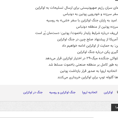
ای سران رژیم صهیونیستی برای ارسال تسلیحات به اوکراین
فر سرزده و خودرویی پوتین به دونباس
امید به پایان جنگ اوکراین با سفر «شی» به روسیه
سرزده پوتین از منطقه دونباس
ی‌یف درباره شرایط پایدار باخموت/ پوتین: دست‌مان پُر است
آمریکا از پیشنهاد صلح چین در جنگ اوکراین
: به حمایت از اوکراین ادامه خواهیم داد
ری پکن درباره جنگ اوکراین
نده میگ-۲۹ در اختیار اوکراین قرار می‌دهد
به طور کامل بر منطقه صنعتی باخموت مسلط شد
تحادیه اروپا به صدور قرار بازداشت پوتین
‌ها گلوله توپ برای اوکراین خریداری می‌کنند
اوکراین
اتحادیه اروپا
جنگ اوکراین و روسیه
جنگ در اوکراین
ا