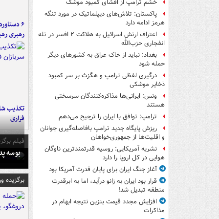
خشم ترامپ از افشای کمبود موشک
پاکستان: تلاش‌های دیپلماتیک در مورد تنگه
هرمز ادامه دارد
رهبری رهب
اعتراف ارتش اسرائیل به هلاکت ۲ افسر در تله
انفجاری حزب‌الله
بغداد: نباید از خاک عراق به کشورهای دیگر
حمله شود
درگیری لفظی ترامپ و هگزث بر سر کمبود
ذخایر موشکی
ونس: ایرانی‌ها مذاکره‌کنندگان سرسختی
هستند
تکذیب شای
ترامپ: توافق با ایران را ترجیح می‌دهم
فراری
ریزش پایگاه جدید ترامپ بافاصله‌گیری جوانان
و اقلیت‌ها از جمهوری‌خواهان
فیلم برگزی
نشریه آمریکایی: روسیه قدرتمندترین ناوگان
بوسه‌ پ
هوایی در کل اروپا را دارد
آغاز جنگ ایران برای پایان قدرت آمریکا بود
برگزیده و
قرار بود ایران به زانو درآید، اما به ابرقدرت
منطقه تبدیل شد!
افزایش مجدد قیمت بنزین نتیجه ابهام در
مذاکرات