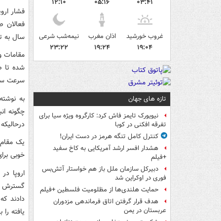
۱۲:۱۰
۰۵:۱۶
۰۳:۴۱
فشار اروپ
غروب خورشید
اذان مغرب
نیمه‌شب شرعی
سال به تا
۲۳:۲۲
۱۹:۲۴
۱۹:۰۴
مقامات و 
شده تا ص
سرعت سفار
به نوشته
تازه های جهان
چگونه ان
نیویورک تایمز فاش کرد: کارگروه ویژه سیا برای
درحالیکه
تفرقه افکنی در کوبا
کنترل کامل تنگه هرمز در دست ایران!
یک مقام 
هشدار افسر ارشد آمریکایی به کاخ سفید
خوبی برا
+فیلم
دبیرکل سازمان ملل باز هم خواستار آتش‌بس
اروپا در
فوری در اوکراین شد
حمایت هلندی‌ها از مظلومیت فلسطین +فیلم
دادند که
هدف قرار گرفتن اتاق‌ فرماندهی مزدوران
عربستان در یمن
یافته را با