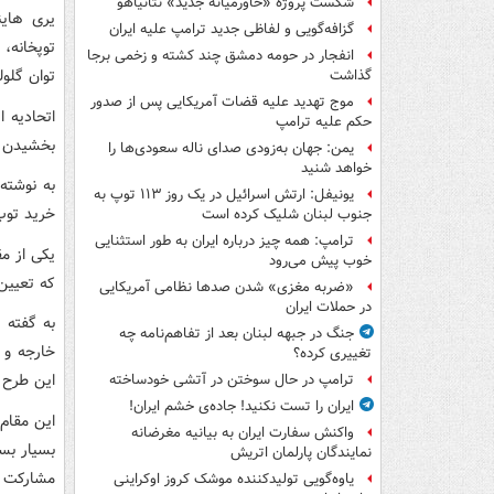
شکست پروژه «خاورمیانه جدید» نتانیاهو
یری های
گزافه‌گویی و لفاظی جدید ترامپ علیه ایران
توپخانه،
انفجار در حومه دمشق چند کشته و زخمی برجا
توان گلول
گذاشت
موج تهدید علیه قضات آمریکایی پس از صدور
اتحادیه 
حکم علیه ترامپ
بخشیدن و
یمن: جهان به‌زودی صدای ناله سعودی‌ها را
خواهد شنید
به نوشته 
یونیفل: ارتش اسرائیل در یک روز ۱۱۳ توپ به
خرید توپ
جنوب لبنان شلیک کرده است
ترامپ: همه چیز درباره ایران به طور استثنایی
خوب پیش می‌رود
که تعیین 
«ضربه مغزی» شدن صدها نظامی آمریکایی
در حملات ایران
جنگ در جبهه لبنان بعد از تفاهم‌نامه چه
خارجه و 
تغییری کرده؟
این طرح م
ترامپ در حال سوختن در آتشی خودساخته
ایران را تست نکنید! جاده‌ی خشم ایران!
این مقام
واکنش سفارت ایران به بیانیه مغرضانه
بسیار بس
نمایندگان پارلمان اتریش
مشارکت ک
یاوه‌گویی تولیدکننده موشک کروز اوکراینی