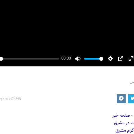
00:00
y
Mute
Settings
PIP
E
f
رس