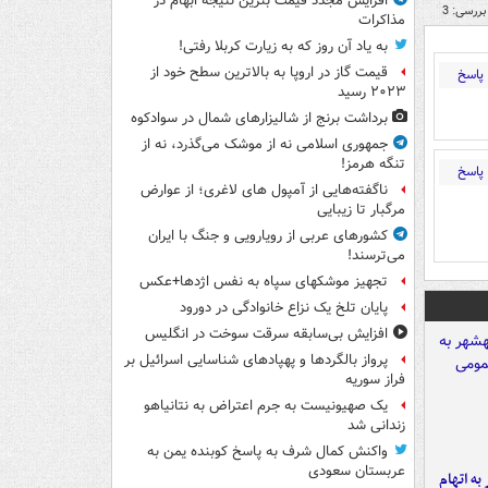
افزایش مجدد قیمت بنزین نتیجه ابهام در
بررسی: 3
مذاکرات
به یاد آن روز که به زیارت کربلا رفتی!
قیمت گاز در اروپا به بالاترین سطح خود از
پاسخ
۲۰۲۳ رسید
برداشت برنج از شالیزارهای شمال در سوادکوه
جمهوری اسلامی نه از موشک می‌گذرد، نه از
تنگه هرمز!
پاسخ
ناگفته‌هایی از آمپول های لاغری؛ از عوارض
مرگبار تا زیبایی
کشورهای عربی از رویارویی و جنگ با ایران
می‌ترسند!
تجهیز موشکهای سپاه به نفس اژدها+عکس
پایان تلخ یک نزاع خانوادگی در دورود
افزایش بی‌سابقه سرقت سوخت در انگلیس
پرواز بالگردها و پهپادهای شناسایی اسرائیل بر
فراز سوریه
یک صهیونیست به جرم اعتراض به نتانیاهو
زندانی شد
واکنش کمال شرف به پاسخ کوبنده یمن به
عربستان سعودی
شهر به اتهام