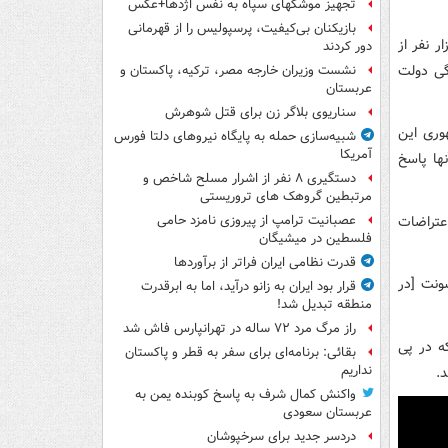
تجهیز موشکهای سپاه به نفس اژدها+عکس
بازیکنان بی‌کیفیت، پرسپولیس را از قهرمانی
 نفر از
دور کردند
گی دولت
نشست وزیران خارجه مصر، ترکیه، پاکستان و
عربستان
سناریوی بلاگر زن برای قتل شوهرش
وری این
شبیه‌سازی حمله به پایگاه نیروهای دلتا فورس
آمریکا
ها پاسخ
دستگیری ۸ نفر از اشرار مسلح شاخص و
مرتبطین گروهک های تروریستی
عتراضات
عصبانیت ترامپ از پیروزی نامزد حامی
فلسطین در میشیگان
قدرت نظامی ایران فراتر از برآوردها
ونت [در
قرار بود ایران به زانو درآید، اما به ابرقدرت
منطقه تبدیل شد!
راز مرگ مرد ۷۲ ساله در تهرانپارس فاش شد
ه در پی
بقائی: برنامه‌ای برای سفر به قطر و پاکستان
نداریم
واکنش کمال شرف به پاسخ کوبنده یمن به
عربستان سعودی
دردسر جدید برای سرخپوشان