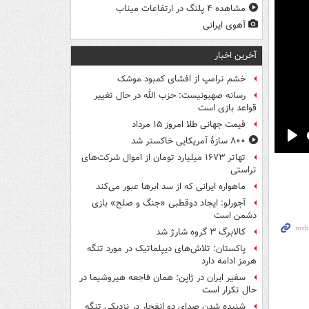
مشاهده ۴ پلنگ در ارتفاعات میناب
آهوی ایرانی
آخرین اخبار
خشم ترامپ از افشای کمبود موشک
رسانه صهیونیست: حزب الله در حال تغییر
قواعد بازی است
قیمت جهانی طلا امروز ۱۵ مرداد
۸۰۰ سازۀ آمریکایی خاکستر شد
Pla
تهاتر ۱۶۷۳ میلیارد تومان از اموال شرکت‌های
تراستی
ماهواره ایرانی که از سد ابرها عبور می‌کند
آجورلو: ایجاد دوقطبی «جنگ و صلح‌» بازی
دشمن است
کالابرگ ۳ گروه شارژ شد
پاکستان: تلاش‌های دیپلماتیک در مورد تنگه
هرمز ادامه دارد
سفیر ایران در ژاپن: همان فاجعه هیروشیما در
حال تکرار است
شنیده شدن صدای دو انفجار در نزدیکی تنگه