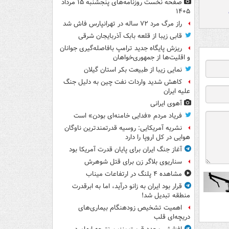
صفحه نخست روزنامه‌های پنجشنبه ۱۵ مرداد
۱۴۰۵
راز مرگ مرد ۷۲ ساله در تهرانپارس فاش شد
قابی زیبا از قلعه بابک آذربایجان شرقی
ریزش پایگاه جدید ترامپ بافاصله‌گیری جوانان
و اقلیت‌ها از جمهوری‌خواهان
نمایی زیبا از طبیعت بکر استان گیلان
کاهش شدید واردات نفت چین به دلیل جنگ
علیه ایران
آهوی ایرانی
فریاد مردم «فدایی خامنه‌ای بودن» است
نشریه آمریکایی: روسیه قدرتمندترین ناوگان
هوایی در کل اروپا را دارد
آغاز جنگ ایران برای پایان قدرت آمریکا بود
سناریوی بلاگر زن برای قتل شوهرش
مشاهده ۴ پلنگ در ارتفاعات میناب
قرار بود ایران به زانو درآید، اما به ابرقدرت
منطقه تبدیل شد!
اهمیت تشخیص زودهنگام بیماری‌های
دریچه‌ای قلب