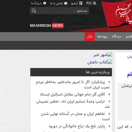
RSS
آرشیو
تماس با ما
دربارهٔ ما
MASHREGH
NEWS
یلم
دیدگاه
پیوندها
بازار
اپ
پربازدیدترین ها
لم
پزشکیان: اگر تا امروز مانده‌ایم، به‌خاطر مردم
نجیب ایران است
آقای گل جام جهانی مقابل اسرائیل ایستاد
ترامپ وعدۀ تسلیم ایران داد، تحقیر نصیبش
شد
تفاهم ایران و عمان در آستانه نهایی شدن
است
 که این
پایان تلخ یک نزاع خانوادگی در دورود