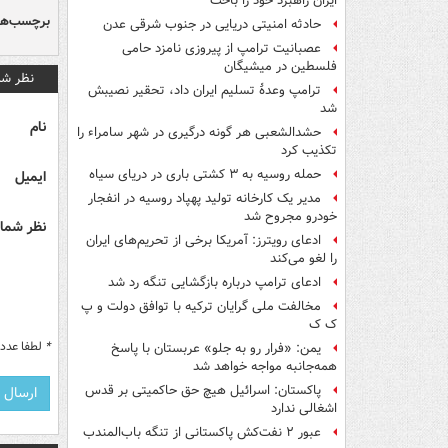
ایران راهبرد خود را باخت
برچسب‌ها
حادثه امنیتی دریایی در جنوب شرقی عدن
عصبانیت ترامپ از پیروزی نامزد حامی
فلسطین در میشیگان
نظر شم
ترامپ وعدۀ تسلیم ایران داد، تحقیر نصیبش
شد
نام
حشدالشعبی هر گونه درگیری در شهر سامراء را
تکذیب کرد
حمله روسیه به ۳ کشتی باری در دریای سیاه
ایمیل
مدیر یک کارخانه تولید پهپاد روسیه در انفجار
خودرو مجروح شد
نظر شما 
ادعای رویترز: آمریکا برخی از تحریم‌های ایران
را لغو می‌کند
ادعای ترامپ درباره بازگشایی تنگه رد شد
مخالفت ملی گرایان ترکیه با توافق دولت و پ
ک ک
*
لطفا عدد م
یمن: «فرار رو به جلو» عربستان با پاسخ
همه‌جانبه‌ مواجه خواهد شد
پاکستان: اسرائیل هیچ حق حاکمیتی بر قدس
اشغالی ندارد
عبور ۲ نفت‌کش پاکستانی از تنگه باب‌المندب