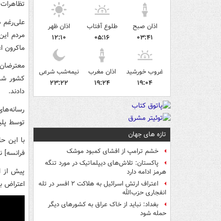
تظاهرات 
علی‌رغم 
اذان صبح
طلوع آفتاب
اذان ظهر
مردم این
۱۲:۱۰
۰۵:۱۶
۰۳:۴۱
ماکرون ا
معترضان 
غروب خورشید
اذان مغرب
نیمه‌شب شرعی
کشور شدن
۲۳:۲۲
۱۹:۲۴
۱۹:۰۴
دادند.
رسانه‌ها
توسط پلیس
تازه های جهان
با این ح
خشم ترامپ از افشای کمبود موشک
فرانسه] ن
پاکستان: تلاش‌های دیپلماتیک در مورد تنگه
پیش از ا
هرمز ادامه دارد
اعتراض به ا
اعتراف ارتش اسرائیل به هلاکت ۲ افسر در تله
انفجاری حزب‌الله
بغداد: نباید از خاک عراق به کشورهای دیگر
حمله شود