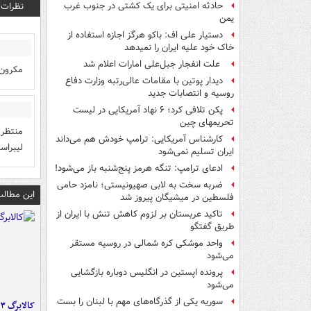
نظرات
حادثه امنیتی برای یک کشتی در جنوب غرب
یمن
دستیار علی اف: باکو هرگز اجازه استفاده از
خاک خود علیه ایران را نمیدهد
علت انفجار جبل‌علی امارات اعلام شد
مکرون 
دیدار پوتین با مقامات عالی‌رتبه وزارت دفاع
روسیه و انتصابات جدید
پکن تلافی کرد؛ ۶ نهاد آمریکایی در لیست
تحریمهای چین
منتظر 
کارشناس آمریکایی: ترامپ خودش هم می‌داند
لیبراس
ایران تسلیم نمی‌شود
ادعای ترامپ: تنگه هرمز پنج‌شنبه باز می‌شود!
ضربه سخت به لابی صهیونیستی؛ نامزد حامی
این مطالب
فلسطین در میشیگان پیروز شد
تاکید عربستان بر لزوم کاهش تنش با ایران از
طریق گفتگو
واحد موشکی کره شمالی در روسیه مستقر
می‌شود
پرونده اپستین در انگلیس دوباره بازگشایی
می‌شود
سوریه یکی از گذرگاه‌های مهم با لبنان را بست
کالابرگ ۳ گروه شارژ شد