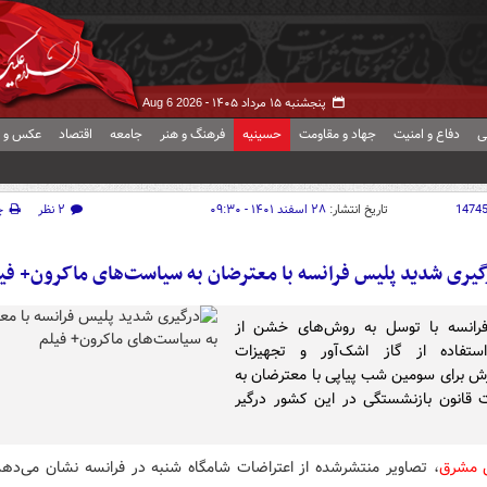
پنجشنبه ۱۵ مرداد ۱۴۰۵ -
Aug 6 2026
ی
دفاع و امنیت
جهاد و مقاومت
حسینیه
فرهنگ و هنر
جامعه
اقتصاد
عکس و ف
1474
تاریخ انتشار:
۲۸ اسفند ۱۴۰۱ - ۰۹:۳۰
۲ نظر
چ
یری شدید پلیس فرانسه با معترضان به سیاست‌های ماکرون+ فی
رانسه با توسل به روش‌های خشن از
ستفاده از گاز اشک‌آور و تجهیزات
برای سومین شب پیاپی با معترضان به
 قانون بازنشستگی در این کشور درگیر
ش مشرق
، تصاویر منتشرشده از اعتراضات شامگاه شنبه در فرانسه نشان می‌دهد