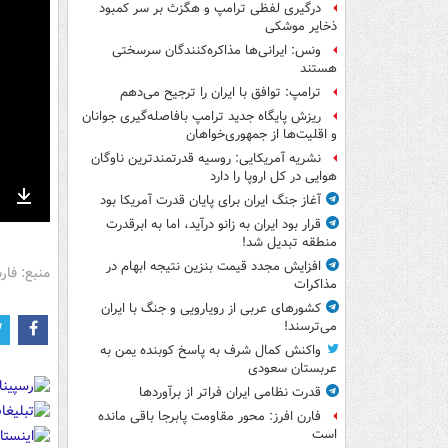
درگیری لفظی ترامپ و هگزث بر سر کمبود
ذخایر موشکی
ونس: ایرانی‌ها مذاکره‌کنندگان سرسختی
هستند
ترامپ: توافق با ایران را ترجیح می‌دهم
ریزش پایگاه جدید ترامپ بافاصله‌گیری جوانان
و اقلیت‌ها از جمهوری‌خواهان
نشریه آمریکایی: روسیه قدرتمندترین ناوگان
هوایی در کل اروپا را دارد
آغاز جنگ ایران برای پایان قدرت آمریکا بود
nter
Download
قرار بود ایران به زانو درآید، اما به ابرقدرت
ullscreen
منطقه تبدیل شد!
افزایش مجدد قیمت بنزین نتیجه ابهام در
منبع: فا
مذاکرات
کشورهای عربی از رویارویی و جنگ با ایران
می‌ترسند!
واکنش کمال شرف به پاسخ کوبنده یمن به
عربستان سعودی
قدرت نظامی ایران فراتر از برآوردها
فارن افرز: محور مقاومت پابرجا باقی مانده
است