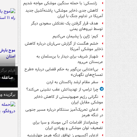
زلنسکی: با حمله سنگین موشکی مواجه شدیم
کاهش جدی ذخایر موشکی؛ پاشنه‌آشیل جدید
آمریکا در تداوم جنگ با ایران
هدف قرار گرفتن یک نفتکش سعودی دیگر
توسط نیروهای یمنی
کیم: ژاپن را پشیمان می‌کنیم
خشم هگست از گزارش سی‌ان‌ان درباره کاهش
ذخایر موشکی آمریکا
استان
شهباز شریف برای دیدار با بن‌سلمان به
عربستان می‌رود
بی‌اعتنایی بن‌گویر به حکم قضایی درباره «طرح
فیلم برگزی
تمساح‌های نگهبان»
صاعقه ج
سفر مقام ارشد پاکستان به اردن
چرا ترامپ از تهدیداتش عقب نشینی می‌کند؟
برگزیده و
نگرانی رژیم صهیونیستی از کاهش ذخایر
موشکی مقابل ایران
ادعای تحریک‌آمیز سنتکام درباره مسیر جنوبی
در تنگه هرمز
چشم‌انداز اقدامات آتی موساد و سیا برای
تضعیف توان موشکی و پهپادی ایران
ادعای آکسیوس: توافق تنگه هرمز چهارشنبه