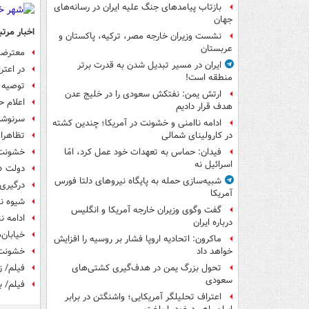
بازتاب پیامدهای جنگ علیه ایران در رسانه‌های
جهان
اخبار مرتب
نشست وزیران خارجه مصر، ترکیه، پاکستان و
عربستان
معترضان
ایران در مسیر تبدیل شدن به قدرت برتر
در اعتراضات
منطقه است!
توصیه 
ارتش یمن: نفتکش سعودی را در خلیج عدن
اعلام 
هدف قرار دادیم
سرنوشت
ادامه ناامنی و خشونت در آمریکا؛ چندین کشته
تظاهرا
در کارولینای شمالی
خشونت 
فیدان: حماس به تعهدات خود عمل کرد، امّا
اسرائیل نه
دولت «ماکرون» با ۹ رأی
شبیه‌سازی حمله به پایگاه نیروهای دلتا فورس
درگیری
آمریکا
شیوه ن
گفت وگوی وزیران خارجه آمریکا و انگلیس
ادامه ناآرام
درباره ایران
خیابان‌
ماکرون: اتحادیه اروپا فشار بر روسیه را افزایش
خشونت 
خواهد داد
فیلم/ ز
تحول بزرگ یمن در هدف‌گیری کشتی‌های
سعودی
فیلم/ ب
اعتراف تحلیلگر آمریکایی؛ واشنگتن در برابر