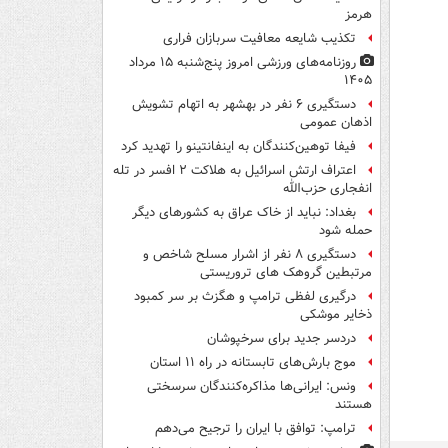
هرمز
تکذیب شایعه معافیت سربازان فراری
روزنامه‌های ورزشی امروز پنج‌شنبه ۱۵ مرداد
۱۴۰۵
دستگیری ۶ نفر در بهشهر به اتهام تشویش
اذهان عمومی
فیفا توهین‌کنندگان به اینفانتینو را تهدید کرد
اعتراف ارتش اسرائیل به هلاکت ۲ افسر در تله
انفجاری حزب‌الله
بغداد: نباید از خاک عراق به کشورهای دیگر
حمله شود
دستگیری ۸ نفر از اشرار مسلح شاخص و
مرتبطین گروهک های تروریستی
درگیری لفظی ترامپ و هگزث بر سر کمبود
ذخایر موشکی
دردسر جدید برای سرخپوشان
موج بارش‌های تابستانه در راه ۱۱ استان
ونس: ایرانی‌ها مذاکره‌کنندگان سرسختی
هستند
ترامپ: توافق با ایران را ترجیح می‌دهم