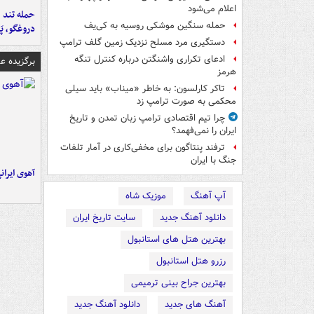
اعلام می‌شود
حمله تند ف
حمله سنگین موشکی روسیه به کی‌یف
دروغگو، پَ
دستگیری مرد مسلح نزدیک زمین گلف ترامپ
ادعای تکراری واشنگتن درباره کنترل تنگه
برگزیده 
هرمز
تاکر کارلسون: به خاطر «میناب» باید سیلی
محکمی به صورت ترامپ زد
چرا تیم اقتصادی ترامپ زبان تمدن و تاریخ
ایران را نمی‌فهمد؟
ترفند پنتاگون برای مخفی‌کاری در آمار تلفات
جنگ با ایران
آهوی ایران
آپ آهنگ
موزیک شاه
دانلود آهنگ جدید
سایت تاریخ ایران
بهترین هتل های استانبول
رزرو هتل استانبول
بهترین جراح بینی ترمیمی
آهنگ های جدید
دانلود آهنگ جدید