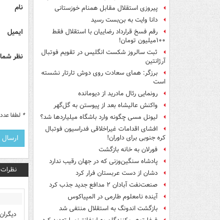
نام
پیروزی استقلال مقابل همنام خوزستانی
دانا وایت به بن‌بست رسید
ایمیل
رقم فسخ قرارداد رضاییان با استقلال فقط
۱۰۰میلیون تومان!
ثبت سالروز شکست انگلیس در تقویم فوتبال
نظر شما 
آرژانتین
برزگر: همای سعادت روی دوش تارتار نشسته
است
رونمایی رئال مادرید از دیومانده
واکنش عالیشاه بعد از پیوستن به گل‌گهر
*
لطفا عدد م
لیونل مسی چگونه وارد باشگاه میلیاردها شد؟
افشای اقدامات غیراخلاقی فدراسیون فوتبال
کره جنوبی برای داوران!
فورلان به خانه بازگشت
پادشاه سنگین‌وزنی که در جهان رقیب ندارد
نظرات
دشان از دست عربستان فرار کرد
صنعت‌نفت آبادان ۲ مدافع جدید جذب کرد
آینده نامعلوم طارمی در المپیاکوس
بازگشت اندونگ به استقلال منتفی شد
دیگران 