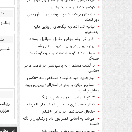
فیفا توهین‌کنندگان به اینفانتینو را تهدید کرد
دردسر جدید برای سرخپوشان
بشا
بازیکنان بی‌کیفیت، پرسپولیس را از قهرمانی
دور کردند
پنالدو
بیانیه تند اتحادیه لیگ‌های اروپایی علیه
اینفانتینو
آقای گل جام جهانی مقابل اسرائیل ایستاد
بشا
وینیسیوس در رئال مادرید ماندنی شد
شانسی
حمله تند فیگو به اینفانتینو: دروغگو، پَست‌ و
حیله‌گر!
بازگشت مسلمان به پرسپولیس در قامت مربی
+عکس
تیم جدید امید عالیشاه مشخص شد +عکس
تساوی میلان و اینتر در استرالیا/ پیروزی یووه
مقابل چلسی
۳ کاپیتان ایران بدون پیشنهاد بزرگ
رونالد
دیدار سفیر ژاپن با رییس کمیته ملی المپیک
هزاران 
جنجال جدید نیمار در برزیل +فیلم
می‌شد به آسانی کمتر پول داد و رضاییان را نگه
داشت
این مطالب
سرمربی تیم ملی عراق ماندنی شد