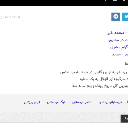
y
Mute
Settings
PIP
E
f
ط
ونالدو به اولین گلزنی در خانه النصر+ عکس
 سرگیجه‌آور الهلال به یک ستاره
هترین گل تاریخ رونالدو پنج ساله شد
کریستیانو رونالدو
النصر عربستان
لیگ عربستان
فیلم ورزشی
ا