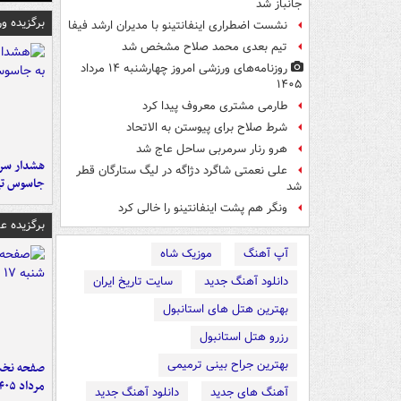
جانباز شد
برگزیده و
نشست اضطراری اینفانتینو با مدیران ارشد فیفا
تیم بعدی محمد صلاح مشخص شد
روزنامه‌های ورزشی امروز چهارشنبه ۱۴ مرداد
۱۴۰۵
طارمی مشتری معروف پیدا کرد
شرط صلاح برای پیوستن به الاتحاد
هرو رنار سرمربی ساحل عاج شد
هشدار سرم
علی نعمتی شاگرد دژاگه در لیگ ستارگان قطر
جاسوس تی
شد
ونگر هم پشت اینفانتینو را خالی کرد
برگزیده 
آپ آهنگ
موزیک شاه
دانلود آهنگ جدید
سایت تاریخ ایران
بهترین هتل های استانبول
رزرو هتل استانبول
بهترین جراح بینی ترمیمی
مرداد ۱۴۰۵
آهنگ های جدید
دانلود آهنگ جدید