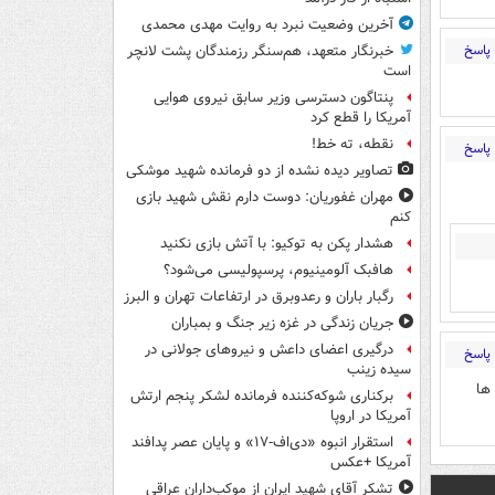
آخرین وضعیت نبرد به روایت مهدی محمدی
پاسخ
خبرنگار متعهد، هم‌سنگر رزمندگان پشت لانچر
است
پنتاگون دسترسی وزیر سابق نیروی هوایی
آمریکا را قطع کرد
نقطه، ته خط!
پاسخ
تصاویر دیده‌ نشده از دو فرمانده شهید موشکی
مهران غفوریان: دوست دارم نقش شهید بازی
کنم
هشدار پکن به توکیو: با آتش بازی نکنید
هافبک آلومینیوم، پرسپولیسی می‌شود؟
رگبار باران و رعدوبرق در ارتفاعات تهران و البرز
جریان زندگی در غزه زیر جنگ و بمباران
درگیری اعضای داعش و نیروهای جولانی در
پاسخ
سیده زینب
ها
برکناری شوکه‌کننده فرمانده لشکر پنجم ارتش
آمریکا در اروپا
استقرار انبوه «دی‌اف‑۱۷» و پایان عصر پدافند
آمریکا +عکس
تشکر آقای شهید ایران از موکب‌داران عراقی