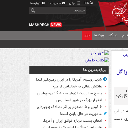
RSS
آرشیو
تماس با ما
دربارهٔ ما
MASHREGH
NEWS
یلم
دیدگاه
پیوندها
بازار
اپ
پربازدیدترین ها
دو/ CR۷ ایستگاهی ۳۰ متری را گل
شاید روسیه، آمریکا را در ایران زمین‌گیر کند!
واکنش بقائی به خیالبافی ترامپ
پاسخ منفی یک لژیونر به باشگاه پرسپولیس
انفجار بزرگ در شهر المخا یمن
۶ فوتی و ۵ مصدوم بر اثر تصادف زنجیره‌ای
 در این
ماموریت در حال پایان است!
ایی کرد و توانست با نتیجه ۲-۱ به پیروزی دست
ادعای بسنت درباره توافق ایران و آمریکا
فارن افرز: جنگ با ایران یک فاجعه است