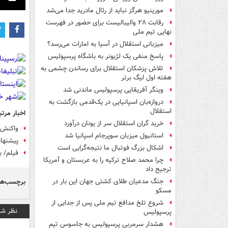
nter
Download
مورینیو هرگز نباید از رئال مادرید جدا می‌شد
ullscreen
رقابت ۲۸ والیبالیست برای حضور در فهرست
نهایی تیم ملی
میزبانی استقلال در آسیا به امارات می‌رسد؟
پاسخ منفی یک لژیونر به باشگاه پرسپولیس
تلاش پزشکان استقلال برای رساندن چشمی به
هفته اول لیگ برتر
وینگر آفریقایی پرسپولیس ماندنی شد
دروازه‌بان اسپانیایی در یک‌قدمی بازگشت به
استقلال
اخبار مرتب
خرید گران استقلال سر از یونان درآورد
واکنش ر
استانبول میزبان سوپرجام اسپانیا شد
پیشنهاد
اشکال بزرگ فوتبال ما نتیجه‌گرایی است
فیلم/ ب
چرا محمد صلاح ترکیه را به عربستان و آمریکا
ترجیح داد
برچسب‌ها
جنگ مدعیان طلای کشتی جهان این بار در
مسکو
شروع تلخ مدافع تیم ملی پس از جدایی از
نظر شم
پرسپولیس
هشدار سرمربی پرسپولیس به جاسوس تیم