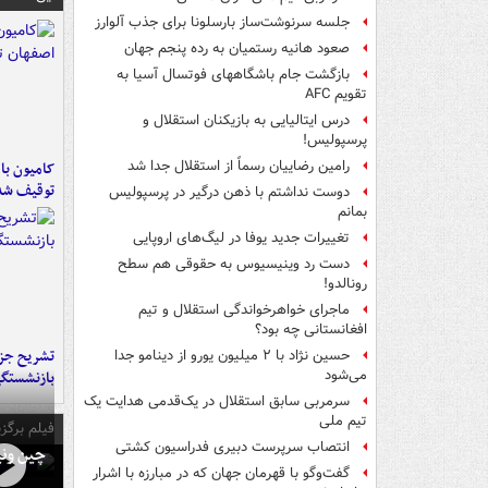
جلسه سرنوشت‌ساز بارسلونا برای جذب آلوارز
صعود هانیه رستمیان به رده پنجم جهان
بازگشت جام باشگاههای فوتسال آسیا به
تقویم AFC
درس ایتالیایی‌ به بازیکنان استقلال و
پرسپولیس!
رامین رضاییان رسماً از استقلال جدا شد
توقیف شد
دوست نداشتم با ذهن درگیر در پرسپولیس
بمانم
تغییرات جدید یوفا در لیگ‌های اروپایی
دست رد وینیسیوس به حقوقی هم سطح
رونالدو!
ماجرای خواهرخواندگی استقلال و تیم
افغانستانی چه بود؟
تشریح جز
حسین نژاد با ۲ میلیون یورو از دینامو جدا
می‌شود
بازنشستگ
سرمربی سابق استقلال در یک‌قدمی هدایت یک
تیم ملی
فیلم برگزی
انتصاب سرپرست دبیری فدراسیون کشتی
چین ونی
گفت‌وگو با قهرمان جهان که در مبارزه با اشرار