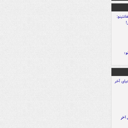
و:
 آخر