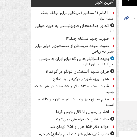
آخرین اخبار
Pla
اقدام ۱۱ سناتور آمریکایی برای توقف جنگ
علیه ایران
تجاوز جنگنده‌های صهیونیستی به حریم هوایی
لبنان
صورت جدید مسئله جنگ؟!
دعوت مجدد عربستان از نخست‌وزیر عراق برای
سفر به ریاض
پدیده اسرائیلی‌هایی که برای ایران جاسوسی
می‌کنند، پایان ندارد!
فوران شدید آتشفشان فوئگو در گواتمالا
هدیه ویژه شهردار ترکیه‌ای به صلاح
قیمت نفت به ۸۳ دلار و ۵۵ سنت در هر بشکه
رسید
مقام سابق صهیونیست: عربستان ببر کاغذی
است
افشای رسوایی اخلاقی رئیس فیفا
جنایت‌هایی که فراموش نمی‌شوند
حواله دلار ۱۵۴ هزار و ۴۵۱ تومان شد
نصب کتیبه‌های شهادت امام رضا(ع) در حرم