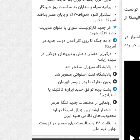
بیانیه سپاه پاسداران به مناسبت روز خبرنگار
الدو توانست
استقرار انبوه «دی‌اف‑۱۷» و پایان عصر پدافند
یسکا از
آمریکا +عکس
اثر جدید کارتونیست سوری با عنوان مدیریت
جدید تنگه هرمز
رده‌بندی الاتحاد با ۵۰ امتیاز در صدر جدول رده‌بندی قرار دارد و النصر با ۴۹ امتیاز در
ادامه جنگ تا روی کار آمدن دولت جدید در
یاز و دو بازی کمتر در رده
آمریکا!
درگیری اعضای داعش و نیروهای جولانی در
سیده زینب
پالایشگاه سیزران منفجر شد
پالایشگاه نفت اسلواکی منفجر شد
بدون تعارف با پدر و پسر قهرمان
پشت پرده توافق جدید ایران؛ تاکتیک یا
استراتژی؟
رونمایی از مختصات جدید تنگۀ هرمز
هشدار ارشدترین ژنرال آمریکا درباره
محدودیت‌های نظامی علیه ایران
رقابت ۲۸ والیبالیست برای حضور در فهرست
نهایی تیم ملی