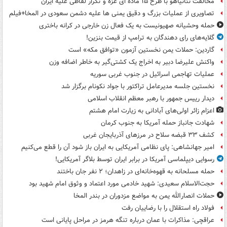
مخالفت نتانیاهو با طرح ۱۵ ماده ای غزه و تکرار لفاظی علیه ایران
تصاویری از عملیات بزرگ و دقیق یمنی ها علیه دشمن سعودی در المخا+فیلم
حمله وحشیانه صهیونیست به یک فعال زن خارجی در کرانه باختری
گلایه‌های رای دهندگان به ترامپ از قیمت بنزین!
گاردین: حملات یمن نخستین آزمون «توافق مکه» است
واکنش علیرضا دبیر به اخراج یک کشتی‌گیر به خاطر اضافه وزن
عملیات تهاجمی اسرائیل در جنوب غربی سوریه
نخستین جلسه مدیرعامل تراکتور با جواد نکونام برگزار شد
دیدار رییس جمهور با رهبر معظم انقلاب اسلامی
اعزام زائر اولی‌های آبادانی به زیارت امام هشتم
شهادت جانباز حمله آمریکا به جنوب کرمان
کشف ۳۳ قبضه سلاح در مرزهای آذربایجان غربی
امیر جهانشاهی: پای نظامی آمریکایی به ایران باز شود آن را قطع می‌کنیم
رسوایی دیپلماسی آمریکا در برابر ایران توسط بلاگر آمریکایی!
حمله مسلحانه به قهوه‌خانه‌ای در زاهدان؛ ۲ نفر جان باختند
حجت‌الاسلام سعیدی: شهید خادمی مورد اعتماد و وثوق امام شهید بود
حملات انصارالله یمن به مواضع مزدوران در بندر المخا
فولاد راه استقلال را با رضاییان رفت
عراقچی: مذاکرات با عمان درباره تنگه هرمز در مراحل پایانی است