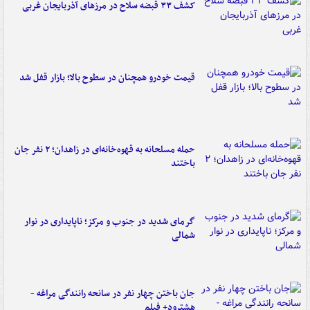
کشف ۳۳ قبضه سلاح در مرزهای آذربایجان غربی
قیمت خودرو همچنان در سطوح بالا؛ بازار قفل شد
حمله مسلحانه به قهوه‌خانه‌ای در زاهدان؛ ۲ نفر جان
باختند
گرمای شدید در جنوب و مرکز؛ ناپایداری در نوار
شمالی
جان باختن چهار نفر در سانحه رانندگی مراغه -
هشترود+ فیلم