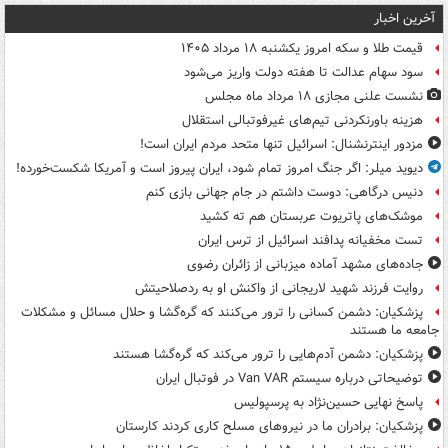
آخرین اخبار
قیمت طلا و سکه امروز یکشنبه ۱۸ مرداد ۱۴۰۵
سود سهام عدالت تا هفته دولت واریز می‌شود
نشست علنی مجازی ۱۸ مرداد ماه مجلس
هزینه باورنکردنی تیم‌های غیرفوتبالی استقلال
مزدور اینترنشنال: اسرائیل تنها متحد مردم ایران است!
دیوید میلر: اگر جنگ امروز تمام شود، ایران پیروز است و آمریکا شکست‌خورده!
دنیس درگاهی: دوست داشتم در جام جهانی بازی کنم
موشک‌های پاتریوت عربستان هم ته‌ کشید
تست مخفیانه پدافند اسرائیل از ترس ایران
جاده‌های مشهد آماده میزبانی از زائران رضوی
روایت فرزند شهید لاریجانی از واکنش او به ردصلاحیتش
پزشکیان: دشمن کسانی را ترور می‌کنند که گره‌گشا و حلال مسائل و مشکلات
جامعه ما هستند
پزشکیان: دشمن آدم‌هایی را ترور می‌کند که گره‌گشا هستند
توضیحاتی درباره سیستم Van VAR در فوتبال ایران
پاسخ نهایی حسین‌نژاد به پرسپولیس
پزشکیان: برادران ما در نیروهای مسلح کاری کردند کارستان