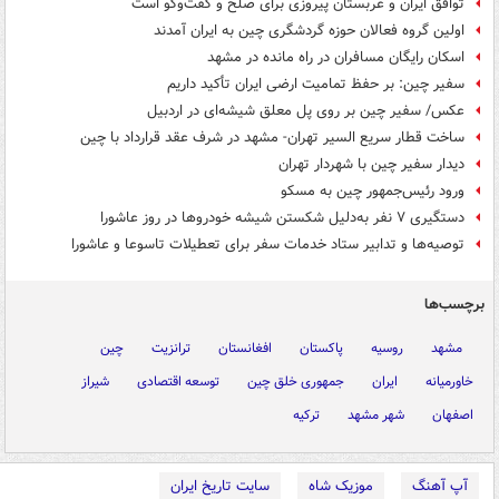
توافق ایران و عربستان پیروزی برای صلح و گفت‌وگو است
اولین گروه فعالان حوزه گردشگری چین به ایران آمدند
اسکان رایگان مسافران در راه مانده در مشهد
سفیر چین: بر حفظ تمامیت ارضی ایران تأکید داریم
عکس/ سفیر چین بر روی پل معلق شیشه‌ای در اردبیل
ساخت قطار سریع السیر تهران- مشهد در شرف عقد قرارداد با چین
دیدار سفیر چین با شهردار تهران
ورود رئیس‌جمهور چین به مسکو
دستگیری ۷ نفر به‌دلیل شکستن شیشه خودروها در روز عاشورا
توصیه‌ها و تدابیر ستاد خدمات سفر برای تعطیلات تاسوعا و عاشورا
برچسب‌ها
مشهد
روسیه
پاکستان
افغانستان
ترانزیت
چین
خاورمیانه
ایران
جمهوری خلق چین
توسعه اقتصادی
شیراز
اصفهان
شهر مشهد
ترکیه
آپ آهنگ
موزیک شاه
سایت تاریخ ایران