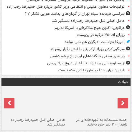
توضیحات معاون امنیتی و انتظامی وزیر کشور درباره قتل حمیدرضا رجب زاده
سرکشی فرمانده سپاه تهران از گردان‌های پدافند هوایی لشکر ۲۷
عامل اصلی قتل حمیدرضا رجب‌زاده دستگیر شد
عراقچی: اکنون هیچ مذاکره‌ای با آمریکا نداریم
رویای اف-۳۵ ترکیه در بن‌بست
آمریکا نتوانست؛ دیگران هم نمی توانند
سرنگون‌کردن پهپاد اوکراینی با آتش رگبار روس‌ها
راز عبور مخفی جنگنده‌های ایرانی از چشم دشمن
از مظلوم‌نمایی براندازها تا افشای دروغ مراد ویسی
فیدان: ایران هدف پیمان دفاعی مکه نیست
حوادث
حمله مسلحانه به قهوه‌خانه‌ای در
عامل اصلی قتل حمیدرضا رجب‌زاده
گر
زاهدان؛ ۲ نفر جان باختند
دستگیر شد
نا