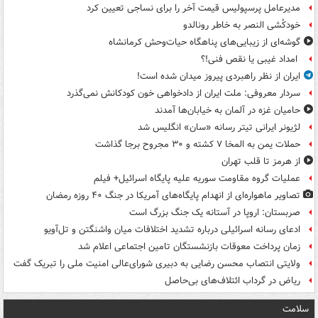
مدیرعامل پرسپولیس قیمت آخر را برای نساجی تعیین کرد
خودکُشی النصر به خاطر رونالدو
گوشه‌ای از زیبایی‌های پناهگاه‌ حیات‌وحش کرمانشاه
امداد غیبی یا نقص فنی!؟
ایران از نظر راهبردی پیروز میدان شده است!
سردار معروفی: ملت ایران از دادخواهی خون کودکانش نمی‌گذرد
حامیان غزه در آلمان به خیابان‌ها آمدند
لژیونر ایرانی تیتر رسانه «سان» انگلیس شد
حملات یمن به المخا ۷ کشته و ۳۰ مجروح برجا گذاشت
از هرمز تا قلب تهران
عملیات گروه مقاومت سوریه علیه پایگاه اسرائیل+ فیلم
تصاویر ماهواره‌ای از انهدام پایگاه‌های آمریکا در جنگ ۴۰ روزه رمضان
صربستان: اروپا در آستانه یک جنگ بزرگ است
ادعای رسانه اسرائیلی درباره تشدید اختلافات میان واشنگتن و تل‌آویو
زمان پرداخت معوقات بازنشستگان تامین اجتماعی اعلام شد
ولایتی انتصاب محسن رضایی به دبیری شورای‌عالی امنیت ملی را تبریک گفت
ریاض در گرداب ائتلاف‌های بی‌حاصل
سلامت