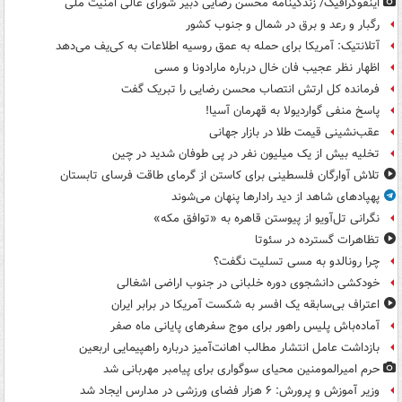
اینفوگرافیک/ زندگینامه محسن رضایی دبیر شورای عالی امنیت‌ ملی
رگبار و رعد و برق در شمال و جنوب کشور
آتلانتیک: آمریکا برای حمله به عمق روسیه اطلاعات به کی‌یف می‌دهد
اظهار نظر عجیب فان خال درباره مارادونا و مسی
فرمانده کل ارتش انتصاب محسن رضایی را تبریک گفت
پاسخ منفی گواردیولا به قهرمان آسیا!
عقب‌نشینی قیمت طلا در بازار جهانی
تخلیه بیش از یک میلیون نفر در پی طوفان شدید در چین
تلاش آوارگان فلسطینی برای کاستن از گرمای طاقت فرسای تابستان
پهپادهای شاهد از دید رادارها پنهان می‌شوند
نگرانی تل‌آویو از پیوستن قاهره به «توافق مکه»
تظاهرات گسترده در سئوتا
چرا رونالدو به مسی تسلیت نگفت؟
خودکشی دانشجوی دوره خلبانی در جنوب اراضی اشغالی
اعتراف بی‌سابقه یک افسر به شکست آمریکا در برابر ایران
آماده‌باش پلیس راهور برای موج سفرهای پایانی ماه صفر
بازداشت عامل انتشار مطالب اهانت‌آمیز درباره راهپیمایی اربعین
حرم امیرالمومنین محیای سوگواری برای پیامبر مهربانی شد
وزیر آموزش و پرورش: ۶ هزار فضای ورزشی در مدارس ایجاد شد