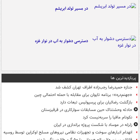
در مسیر تولد ابریشم
دسترسی دشوار به آب در نوار غزه
پربازدیدترین ها
جنازه حمیدرضا رجب‌زاده اطراف تهران کشف شد
«جهنم‌دره»؛ برنامه تایوان برای مقابله با حمله احتمالی چین
بازگشت رضائیان برای پرسپولیس تبعات دارد
حادثه وحشتناک حین مسابقات سوارکاری در قرقیزستان
نکونام مافیا را سربه‌نیست کرد
زلزله در موساد با شکست پروژه براندازی در ایران
انهدام انبارهای سوخت و تجهیزات نظامی نیروهای مسلح اوکراین توسط روسیه
قاتلان پیرزن ۷۰ ساله همدانی با ۵۰ گرم طلا دستگیر شدند