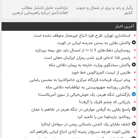
رگبار و رعد و برق در شمال و جنوب
بازداشت عامل انتشار مطالب
کشور
اهانت‌آمیز درباره راهپیمایی اربعین
گر
آخرین اخبار
استانداری تهران: طرح طرد اتباع غیرمجاز متوقف نشده است
واکنش بقایی به بستن مدرسه ایرانی در کویت
روستاییان دهک‌های ۶ تا ۱۰ از امسال باید حق بیمه بپردازند
پلیس فتا: ادعای فریز شدن رمزارز ایرانیان جعلی است
واکنش سخنگوی وزارت خارجه به پیمان دفاعی مکه
طارمی از لیست المپیاکوس خط خورد
پیام تبریک فرمانده قرارگاه مرکزی خاتم‌الانبیا به محسن رضایی
واکنش روزنامه صهیونیستی به توافقنامه دفاعی مکه
بازگشایی تنگه هرمز، یک خوش‌خیالی از سوی آمریکاست!
بازیکنی که چشم فلیک را گرفت!
پاسخ بقایی به گرفتن عوارض در تنگه هرمز در تفاهم با عمان
رونالدو: بارسلونا من را ناامید کرد
کشف بقایای یک کشتی باستانی رومی در سواحل ایتالیا
بقایی:کویت هرچه سریع‌تر زمینه آزادی اتباع ایرانی رافراهم کند