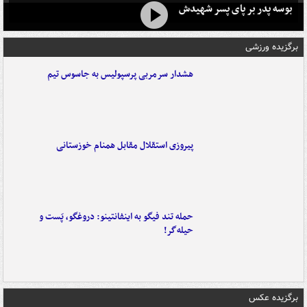
بوسه‌ پدر بر پای پسر شهیدش
برگزیده ورزشی
هشدار سرمربی پرسپولیس به جاسوس تیم
پیروزی استقلال مقابل همنام خوزستانی
حمله تند فیگو به اینفانتینو: دروغگو، پَست‌ و
حیله‌گر!
برگزیده عکس