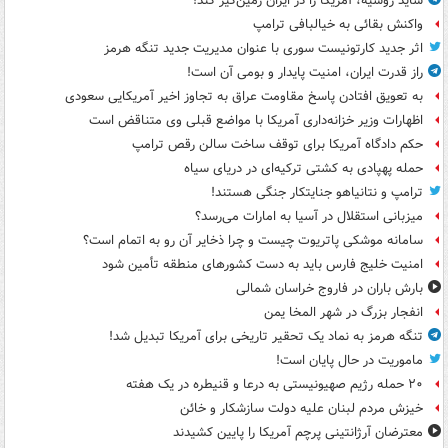
شاید روسیه، آمریکا را در ایران زمین‌گیر کند!
واکنش بقائی به خیالبافی ترامپ
اثر جدید کارتونیست سوری با عنوان مدیریت جدید تنگه هرمز
راز قدرت ایران، امنیت پایدار و بومی آن است!
به تعویق افتادن پاسخ مقاومت عراق به تجاوز اخیر آمریکایی سعودی
اظهارات وزیر خزانه‌داری آمریکا با مواضع قبلی وی متناقض است
حکم دادگاه آمریکا برای توقف ساخت سالن رقص ترامپ
حمله پهپادی به کشتی ترکیه‌ای در دریای سیاه
ترامپ و نتانیاهو جنایتکار جنگی هستند!
میزبانی استقلال در آسیا به امارات می‌رسد؟
سامانه موشکی پاتریوت چیست و چرا ذخایر آن رو به اتمام است؟
امنیت خلیج فارس باید به دست کشورهای منطقه تأمین شود
بارش باران در فاروج خراسان شمالی
انفجار بزرگ در شهر المخا یمن
تنگه هرمز به نماد یک تحقیر تاریخی برای آمریکا تبدیل شد!
ماموریت در حال پایان است!
۲۰ حمله رژیم صهیونیستی به درعا و قنیطره در یک هفته
خیزش مردم لبنان علیه دولت سازشکار و خائن
معترضان آرژانتینی پرچم آمریکا را پایین کشیدند