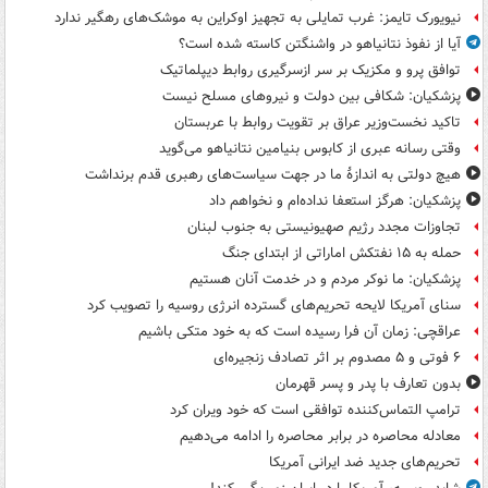
نیویورک تایمز: غرب تمایلی به تجهیز اوکراین به موشک‌های رهگیر ندارد
آیا از نفوذ نتانیاهو در واشنگتن کاسته شده است؟
توافق پرو و مکزیک بر سر ازسرگیری روابط دیپلماتیک
پزشکیان: شکافی بین دولت و نیروهای مسلح نیست
تاکید نخست‌وزیر عراق بر تقویت روابط با عربستان
وقتی رسانه عبری از کابوس بنیامین نتانیاهو می‌گوید
هیچ دولتی به اندازۀ ما در جهت سیاست‌های رهبری قدم برنداشت
پزشکیان: هرگز استعفا نداده‌ام و نخواهم داد
تجاوزات مجدد رژیم صهیونیستی به جنوب لبنان
حمله به ۱۵ نفتکش‌ اماراتی از ابتدای جنگ
پزشکیان: ما نوکر مردم و در خدمت آنان هستیم
سنای آمریکا لایحه تحریم‌های گسترده انرژی روسیه را تصویب کرد
عراقچی: زمان آن فرا رسیده است که به خود متکی باشیم
۶ فوتی و ۵ مصدوم بر اثر تصادف زنجیره‌ای
بدون تعارف با پدر و پسر قهرمان
ترامپ التماس‌کننده توافقی است که خود ویران کرد
معادله محاصره در برابر محاصره را ادامه می‌دهیم
تحریم‌های جدید ضد ایرانی آمریکا