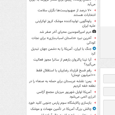
می‌آید
۷۰ درصد از صهیونیست‌ها نگران سلامت
انتخابات هستند
یاوه‌گویی تولیدکننده موشک کروز اوکراینی
علیه ایران
حرم امیرالمومنین محیای آخر صفر شد
آخرین نبرد «داستان اسباب‌بازی» برای نجات
کودکی
جنگ با ایران، آمریکا را به دشمن جهان تبدیل
کرد
آیا تینا پاکروان بازهم از ساترا مجوز فعالیت
می‌گیرد؟
رقم فسخ قرارداد رضاییان با استقلال فقط
۱۰۰میلیون تومان!
یمن: نقشه عربستان برای حمله به صنعاء را در
نطفه خفه کردیم
آمریکا اوایل شهریور میزبان مجمع آژانس
انرژی اتمی می‌شود
بازسازی پالایشگاه سوم پارس جنوبی کلید خورد
چالش بزرگ آمریکا در تأمین مهمات و موشک