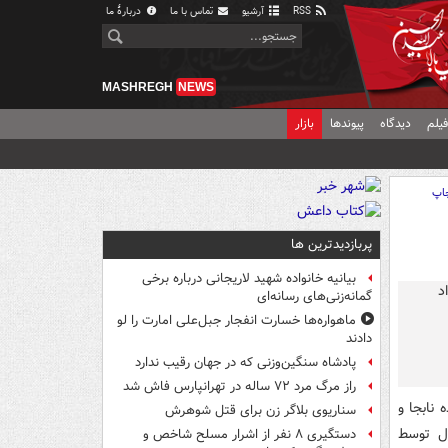
RSS
آرشیو
تماس با ما
دربارهٔ ما
MASHREGH
NEWS
یلم
دیدگاه
پیوندها
بازار
اپ
پربازدیدترین ها
بیانیه خانواده شهید لاریجانی درباره برخی
گمانه‌زنی‌های رسانه‌ای
ماهواره‌ها خسارت انفجار جبل‌علی امارت را لو
دادند
پادشاه سنگین‌وزنی که در جهان رقیب ندارد
راز مرگ مرد ۷۲ ساله در تهرانپارس فاش شد
 نابجا و
سناریوی بلاگر زن برای قتل شوهرش
زل توسط
دستگیری ۸ نفر از اشرار مسلح شاخص و