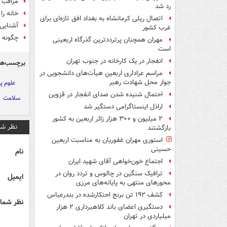
مراقب گ
رد شد
خانه را
اتصال ریلی کرمانشاه به بغداد افق تازه‌ای برای
آشنایی 
غرب کشور
چگونه س
مهران همچنان پرترددترین گذرگاه اربعینی
است
انفجار در یک کارخانه در جنوب تهران
برچسب‌ها
مراسم عزاداری اربعینِ هیأت‌های دانشجویی در
جوار محل شهادت رهبر
علوم پ
احتمال شنیده شدن صدای انفجار در قزوین
سلامت
اراذل اینستاگرامی دستگیر شد
۲ میلیون و ۳۰۰ هزار زائر اربعین به کشور
نظر شم
بازگشتند
استوری مهران غفوریان به مناسبت اربعین
حسینی
نام
اجتماع خون‌خواهی آقای شهید ایران
ترافیک سنگین در چالوس و تردد روان در
ایمیل
محورهای منتهی به پایانه‌های مرزی
کشف ۱۹۲ تن برنج احتکارشده در بندرعباس
نظر شما 
دستگیری اعضای باند کلاهبرداری ۲ هزار
میلیاردی در تهران