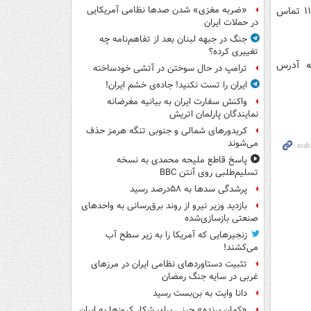
ماده‌ای غیرخوراکی و سمی را بلعید و یا بخارات آن را استنشاق کرد با مرکز اورژانس ۱۱۵ تماس
«ضربه مغزی» شدن صدها نظامی آمریکایی
در حملات ایران
جنگ در جبهه لبنان بعد از تفاهم‌نامه چه
تغییری کرده؟
به آدرس
ترامپ در حال سوختن در آتشی خودساخته
ایران را تست نکنید! جاده‌ی خشم ایران!
واکنش سفارت ایران به بیانیه مغرضانه
نمایندگان پارلمان اتریش
کریدورهای شمالی و جنوبی تنگه هرمز حذف
می‌شوند
پاسخ قاطع ملیحه محمدی به نسخه
تسلیم‌طلبی روی آنتن BBC
پرشدگی سدها به ۵۸درصد رسید
بازدید وزیر نیرو از روند برق‌رسانی به واحدهای
صنعتی بازسازی‌شده
زنجیرهایی که آمریکا را به زیر سطح آب
می‌کشند!
تثبیت دستاوردهای نظامی ایران در مرزهای
غربی در سایه جنگ رمضان
دانا وایت به بن‌بست رسید
«کمانِ پرنده» چینی برای شکار کروزها به ایران