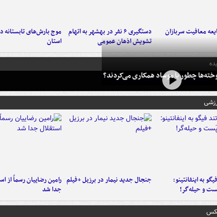
عه معافیت سربازان
دستگیری ۶ نفر در بهشهر به اتهام
تشویش اذهان عمومی
استان
ده
خته‌ها چطور با موساد همکاری می‌کردند؟
رزشی
یگو به اینفانتینو:
جنجال جدید نیمار در برزیل +فیلم
رامین رضاییان رسماً از اس
ست‌ و حیله‌گر!
جدا شد
عکس