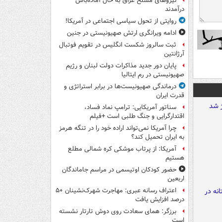
نیروهای مسلح عراق به حال آماده‌باش
درآمدند
روایتی از تحول سیاسی اجتماعی در آمریکا!
ادامه ویرانگری ارتش صهیونیستی در جنین
ثبت سالروز شکست انگلیس در تقویم فوتبال
آرژانتین
پایان دور جدید مذاکرات دولت لبنان و رژیم
صهیونیستی در رم ایتالیا
درماندگی صهیونیست‌ها در برابر استراتژی و
قدرت ایران
سناتور آمریکایی: ترامپ نماد فساد،
اقتدارگرایی و جنگ طلبی است +فیلم
چرا آمریکا نمی‌تواند اراده خود را در تنگه هرمز
به ایران تحمیل کند؟
آمریکا: از پرتاب موشکی کره شمالی مطلع
هستیم
حضور کودکان اوتیسمی در مراسم جاماندگان
اربعین
اعتراف رسانه عبری: مهاجرت شهرک‌نشینان ۵۰
درصد افزایش یافت
برزگر: همای سعادت روی دوش تارتار نشسته
است