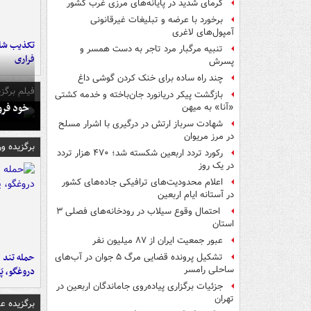
گرمای شدید در پایانه‌های مرزی غرب کشور
برخورد با عرضه و تبلیغات غیرقانونی
آمپول‌های لاغری
تکذیب شای
تنبیه مرگبار مرد تاجر به دست همسر و
فراری
پسرش
چند راه‌ ساده برای خنک کردن گوشی داغ
فیلم برگزی
بازگشت پیکر دریانورد جان‌باخته و خدمه کشتی
خود فرو
«آنا» به میهن
شهادت سرباز ارتش در درگیری با اشرار مسلح
در مرز مریوان
برگزیده و
رکورد تردد اربعین شکسته شد؛ ۴۷۰ هزار تردد
در یک روز
اعلام محدودیت‌های ترافیکی جاده‌های کشور
در آستانه ایام اربعین
احتمال وقوع سیلاب در رودخانه‌های فصلی ۳
استان
عبور جمعیت ایران از ۸۷ میلیون نفر
حمله تند ف
تشکیل پرونده قضایی مرگ ۵ جوان در آب‌های
ساحلی رامسر
دروغگو، پَ
جزئیات برگزاری پیاده‌روی جاماندگان اربعین در
تهران
برگزیده 