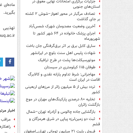
جزئیات برگزاری امتحانات نهایی معوق در
استان‌های جنوبی
بگیرید.
تصادف مرگبار در محور اهواز–شوش ۲ کشته
بر جای گذاشت
آخرین وضعیت مصدومان شهرک شمس‌آباد
تهذیبی د
اجرای پزشک خانواده در ۶۴ شهر کشور تا
://fdo.muq.ac.ir
شهریورماه
سارق کابل برق بر اثر برق‌گرفتگی جان باخت
شهادت پلیس اهل سنت بلوچ در ایرانشهر
موتورسیکلت‌ها پشت درِ طرح ترافیک
طوفان ۱۱۵ کیلومتری در سیستان
مهاجرانی: شرط تداوم یارانه نقدی و کالابرگ
اقامت در ایران است
تردد بیش از ۵ میلیون زائر از مرزهای اربعینی
کشور
تخلیه ۸۰ درصدی پارکینگ‌های مهران در موج
بازگشت زائران
اخبار مرتب
بازگشایی جاده چالوس و آزادراه تهران–شمال
ثبت دو زمین‌لرزه پیاپی در شرق هرمزگان و
مراقب گ
قشم
راهکاره
فروش بلیت ۲۱ میلیون تومانی تهران_اصفهان