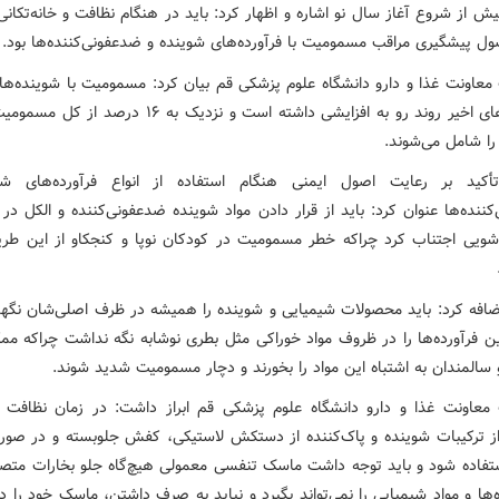
یش از شروع آغاز سال نو اشاره و اظهار کرد: باید در هنگام نظافت و خانه‌تکانی
ول پیشگیری مراقب مسمومیت با فرآورده‌های شوینده و ضدعفونی‌کننده‌ها بود.
عاونت غذا و دارو دانشگاه علوم پزشکی قم بیان کرد: مسمومیت با شوینده‌ها
در سال‌های اخیر روند رو به افزایشی داشته است و نزدیک به ۱۶ درص
را شامل می‌شوند.
أکید بر رعایت اصول ایمنی هنگام استفاده از انواع فرآورده‌های شو
ننده‌ها عنوان کرد: باید از قرار دادن مواد شوینده ضدعفونی‌کننده و الکل د
شویی اجتناب کرد چراکه خطر مسمومیت در کودکان نوپا و کنجکاو از این طری
ضافه کرد: باید محصولات شیمیایی و شوینده را همیشه در ظرف اصلی‌شان نگهد
ین فرآورده‌ها را در ظروف مواد خوراکی مثل بطری نوشابه نگه نداشت چراکه م
 سالمندان به اشتباه این مواد را بخورند و دچار مسمومیت شدید شوند.
عاونت غذا و دارو دانشگاه علوم پزشکی قم ابراز داشت: در زمان نظافت
از ترکیبات شوینده و پاک‌کننده از دستکش لاستیکی، کفش جلوبسته و در صور
فاده شود و باید توجه داشت ماسک تنفسی معمولی هیچ‌گاه جلو بخارات متص
‌ها و مواد شیمیایی را نمی‌تواند بگیرد و نباید به صرف داشتن، ماسک خود را