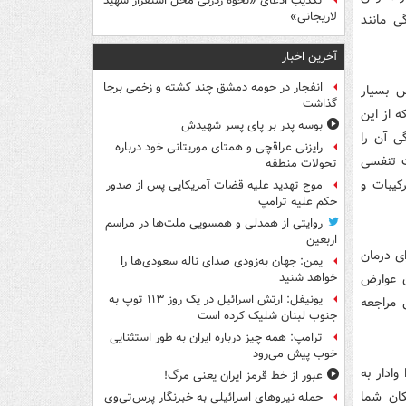
تکذیب ادعای «نحوه ردزنی محل استقرار شهید
لاریجانی»
ی مانند
آخرین اخبار
انفجار در حومه دمشق چند کشته و زخمی برجا
س بسیار
گذاشت
 از این
بوسه‌ پدر بر پای پسر شهیدش
گی آن را
رایزنی عراقچی و همتای موریتانی خود درباره
ت تنفسی
تحولات منطقه
کیبات و
موج تهدید علیه قضات آمریکایی پس از صدور
حکم علیه ترامپ
روایتی از همدلی و همسویی ملت‌ها در مراسم
اربعین
ی درمان
یمن: جهان به‌زودی صدای ناله سعودی‌ها را
 عوارض
خواهد شنید
یونیفل: ارتش اسرائیل در یک روز ۱۱۳ توپ به
 مراجعه
جنوب لبنان شلیک کرده است
ترامپ: همه چیز درباره ایران به طور استثنایی
خوب پیش می‌رود
وادار به
عبور از خط قرمز ایران یعنی مرگ!
کان شما
حمله نیروهای اسرائیلی به خبرنگار پرس‌تی‌وی