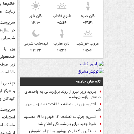
خانم‌ها پ
رعایت اص
اذان صبح
طلوع آفتاب
اذان ظهر
سرپرست م
۱۲:۱۰
۰۵:۱۶
۰۳:۴۱
شیمیایی 
غروب خورشید
اذان مغرب
نیمه‌شب شرعی
وی با ت
۲۳:۲۲
۱۹:۲۴
۱۹:۰۴
ضدعفونی‌ک
زیر ظرف‌
بالا است.
تازه های جامعه
تهذیبی ا
و هرگز ا
بازدید وزیر نیرو از روند برق‌رسانی به واحدهای
صنعتی بازسازی‌شده
کودکان و
آتش‌سوزی در منطقه حفاظت‌شده دیزمار مهار
سرپرست م
شد
استفاده 
تشریح جزئیات تصادف ۱۲ خودرو با ۱۹ مصدوم
شرط جدید برای بازنشستگی اعلام شد
ماسک است
دستگیری ۶ نفر در بهشهر به اتهام تشویش
از شوینده