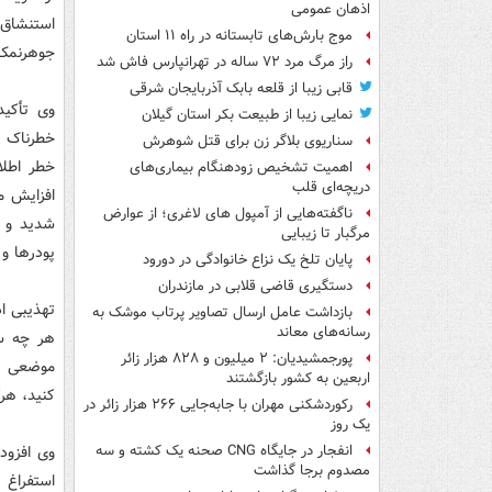
اذهان عمومی
استنشاق 
موج بارش‌های تابستانه در راه ۱۱ استان
جوهرنمک ق
راز مرگ مرد ۷۲ ساله در تهرانپارس فاش شد
قابی زیبا از قلعه بابک آذربایجان شرقی
وی تأکید
نمایی زیبا از طبیعت بکر استان گیلان
خطرناک ه
سناریوی بلاگر زن برای قتل شوهرش
خطر اطلاع
اهمیت تشخیص زودهنگام بیماری‌های
دریچه‌ای قلب
افزایش م
ناگفته‌هایی از آمپول های لاغری؛ از عوارض
شدید و ح
مرگبار تا زیبایی
پودرها و 
پایان تلخ یک نزاع خانوادگی در دورود
دستگیری قاضی قلابی در مازندران
تهذیبی ا
بازداشت عامل ارسال تصاویر پرتاب موشک به
رسانه‌های معاند
هر چه س
پورجمشیدیان: ۲ میلیون و ۸۲۸ هزار زائر
موضعی یا
اربعین به کشور بازگشتند
کنید، هرگ
رکوردشکنی مهران با جابه‌جایی ۲۶۶ هزار زائر در
یک روز
وی افزود:
انفجار در جایگاه CNG صحنه یک کشته و سه
مصدوم برجا گذاشت
استفراغ 