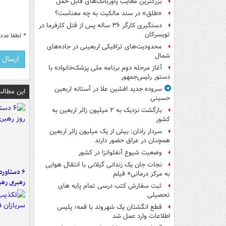
بزرگترین معایب پاوربانک‌های قابل حمل
«طلق» در سند مالکیت به چه معناست؟
دستگیری کارگر ۳۶ ساله پس از قتل کارفرما در
تویسرکان
*
لطفا عدد م
محدودیت‌های ترافیکی اربعینی در جاده‌های
شمال‌
آغاز مرحله دوم برنامه ملی پزشک‌خانواده با
دستور رئیس‌جمهور
سروده جدید افشین علا در آستانه اربعین
این مطالب
حسینی
بازگشت نزدیک به ۲ میلیون زائر اربعین به
کشور
سردار رادان: بیش از یک میلیون زائر اربعین
همچنان در عراق حضور دارند
وضعیت شیوع آنفلوانزا در کشور
نجات جان یک زندانی گیلانی با انتقال هوایی
به مرکز درمانی+ فیلم
رهبری رهب
ثبت سفارش کتب درسی تمام پایه های
تحصیلی
قطع انگشتان یک شهروند با قمه؛ پلیس
اطلاعات وارد عمل شد