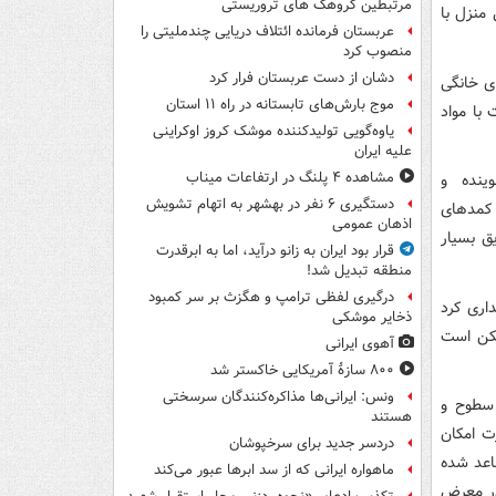
مرتبطین گروهک های تروریستی
 منزل با
عربستان فرمانده ائتلاف دریایی چندملیتی را
منصوب کرد
دشان از دست عربستان فرار کرد
ی خانگی
موج بارش‌های تابستانه در راه ۱۱ استان
د از کل مسمومیت با مواد
یاوه‌گویی تولیدکننده موشک کروز اوکراینی
علیه ایران
مشاهده ۴ پلنگ در ارتفاعات میناب
ینده و
دستگیری ۶ نفر در بهشهر به اتهام تشویش
ر کمدهای
اذهان عمومی
ق بسیار
قرار بود ایران به زانو درآید، اما به ابرقدرت
منطقه تبدیل شد!
درگیری لفظی ترامپ و هگزث بر سر کمبود
اری کرد
ذخایر موشکی
مکن است
آهوی ایرانی
۸۰۰ سازۀ آمریکایی خاکستر شد
ونس: ایرانی‌ها مذاکره‌کنندگان سرسختی
 سطوح و
هستند
ت امکان
دردسر جدید برای سرخپوشان
اعد شده
ماهواره ایرانی که از سد ابرها عبور می‌کند
 در معرض