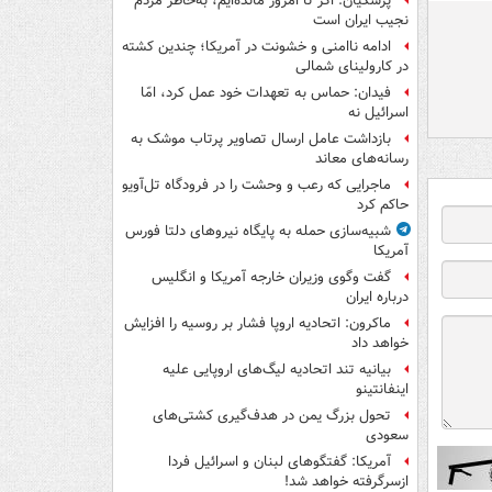
پزشکیان: اگر تا امروز مانده‌ایم، به‌خاطر مردم
نجیب ایران است
ادامه ناامنی و خشونت در آمریکا؛ چندین کشته
در کارولینای شمالی
فیدان: حماس به تعهدات خود عمل کرد، امّا
اسرائیل نه
بازداشت عامل ارسال تصاویر پرتاب موشک به
رسانه‌های معاند
ماجرایی که رعب و وحشت را در فرودگاه تل‌آویو
حاکم کرد
شبیه‌سازی حمله به پایگاه نیروهای دلتا فورس
آمریکا
گفت وگوی وزیران خارجه آمریکا و انگلیس
درباره ایران
ماکرون: اتحادیه اروپا فشار بر روسیه را افزایش
خواهد داد
بیانیه تند اتحادیه لیگ‌های اروپایی علیه
اینفانتینو
تحول بزرگ یمن در هدف‌گیری کشتی‌های
سعودی
آمریکا: گفتگوهای لبنان و اسرائیل فردا
ازسرگرفته خواهد شد!