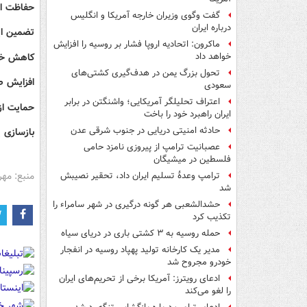
️حفاظت از
گفت وگوی وزیران خارجه آمریکا و انگلیس
درباره ایران
️تضمین ای
ماکرون: اتحادیه اروپا فشار بر روسیه را افزایش
️کاهش خط
خواهد داد
تحول بزرگ یمن در هدف‌گیری کشتی‌های
️افزایش 
سعودی
اعتراف تحلیلگر آمریکایی؛ واشنگتن در برابر
️حمایت از
ایران راهبرد خود را باخت
حادثه امنیتی دریایی در جنوب شرقی عدن
️بازسازی
عصبانیت ترامپ از پیروزی نامزد حامی
فلسطین در میشیگان
منبع: مهر
ترامپ وعدۀ تسلیم ایران داد، تحقیر نصیبش
شد
حشدالشعبی هر گونه درگیری در شهر سامراء را
تکذیب کرد
حمله روسیه به ۳ کشتی باری در دریای سیاه
مدیر یک کارخانه تولید پهپاد روسیه در انفجار
خودرو مجروح شد
ادعای رویترز: آمریکا برخی از تحریم‌های ایران
را لغو می‌کند