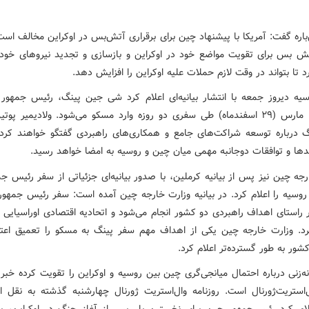
باره گفت: آمریکا با پیشنهاد چین برای برقراری آتش‌بس در اوکراین مخالف اس
تش بس برای تقویت مواضع خود در اوکراین و بازسازی و تجدید نیروهای خود 
 تا بتواند در وقت لازم حملات علیه اوکراین را افزایش دهد.
یه دیروز جمعه با انتشار بیانیه‌ای اعلام کرد شی جین پینگ، رئیس جمهور
تاریخ ۲۰ مارس (۲۹ اسفندماه) طی سفری دو روزه وارد مسکو می‌شود. ولادیمیر پ
 درباره توسعه شراکت‌های جامع و همکاری‌های راهبردی گفتگو خواهند کرد.
دها و توافقات دوجانبه مهمی میان چین و روسیه به امضا خواهد رسید.
جه چین نیز پس از بیانیه کرملین، با صدور بیانیه‌ای جزئیاتی از سفر رئیس ج
روسیه را اعلام کرد. در بیانیه وزارت خارجه چین آمده است: سفر رئیس جمهور
 راستای اهداف راهبردی دو کشور انجام می‌شود و اتحادیه اقتصادی اوراسیایی ر
د. وزارت خارجه چین یکی از اهداف مهم سفر پینگ به مسکو را تعمیق اعت
شور به طور گسترده‌تر اعلام کرد.
ه‌زنی درباره احتمال میانجی‌گری چین بین روسیه و اوکراین را تقویت کرده خبر
استریت‌ژورنال است. روزنامه وال‌استریت ژورنال چهارشنبه گذشته به نقل از