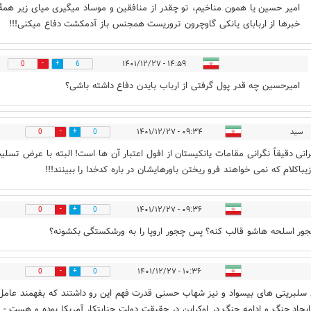
امیر حسین یا همون مناخیم، تو چقدر از منافقین و موساد میگیری میای زیر همهٔ
خبرها از اربابای یانکی گاوچرون تروريست همجنس باز آدمکشت دفاع میکنی!!!
۱۴:۵۹ - ۱۴۰۱/۱۲/۲۷
0
6
امیرحسین چه قدر پول گرفتی از ارباب بایدن دفاع داشته باشی؟
سید
۰۹:۳۴ - ۱۴۰۱/۱۲/۲۷
0
0
رانی دقیقاً نگرانی مقامات یانکیستان از افول اعتبار آن ها است! البته با عرض تسلی
یباکلام که نمی خواهند فرو ریختن باورهایشان در باره کدخدا را ببینند!!!
۰۹:۳۶ - ۱۴۰۱/۱۲/۲۷
0
0
ر اسلحه هاشو قالب کنه؟ پس چجور اروپا را به ورشکستگی بکشونه؟
۱۰:۳۶ - ۱۴۰۱/۱۲/۲۷
0
0
سلبریتی های بیسواد و نیز شهاب حسنی قدرت فهم این رو داشتند که بفهمند عامل
یجاد جنگ و ادامه جنگ در اوکراین در حقیقت دولت جنایتکار آمریکا بوده و هست -