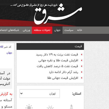
خانه
سیاست
جهان
تحولات منطقه
ورزش
شبکه‌های اجتماع
قیمت
کد خبر
343
جهان
قیمت نفت برنت به ۷۹ دلار رسید
افزایش قیمت طلا و نقره جهانی
قیمت نفت ۵ درصد کاهش یافت
رشد آرام دلار ادامه دارد
در آست
افزایش قیمت جهانی طلا
دولت آمر
آتش‌بس 
استان:
به گزار
آستانه س
مسکو و ک