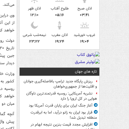
می‌کند.
اذان صبح
طلوع آفتاب
اذان ظهر
وی دراین‌
۱۲:۱۰
۰۵:۱۶
۰۳:۴۱
از این آ
خواهد کرد
غروب خورشید
اذان مغرب
نیمه‌شب شرعی
دولت روس
۲۳:۲۲
۱۹:۲۴
۱۹:۰۴
جین پینگ
دیدار سن
تازه های جهان
وزارت خار
کشور به 
ریزش پایگاه جدید ترامپ بافاصله‌گیری جوانان
و اقلیت‌ها از جمهوری‌خواهان
روسیه در
نشریه آمریکایی: روسیه قدرتمندترین ناوگان
خواهد کر
هوایی در کل اروپا را دارد
میان دو ک
آغاز جنگ ایران برای پایان قدرت آمریکا بود
قرار بود ایران به زانو درآید، اما به ابرقدرت
آنچه گمان
منطقه تبدیل شد!
پیش وال‌
افزایش مجدد قیمت بنزین نتیجه ابهام در