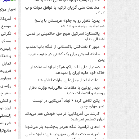
ادعای ترامپ درباره بازگشایی تنگه رد شد
مخالفت ملی گرایان ترکیه با توافق دولت و پ
اخبار مرتب
ک ک
آمریکا:
یمن: «فرار رو به جلو» عربستان با پاسخ
موضع رو
همه‌جانبه‌ مواجه خواهد شد
نگرانی 
پاکستان: اسرائیل هیچ حق حاکمیتی بر قدس
اشغالی ندارد
مسکو و
عبور ۲ نفت‌کش پاکستانی از تنگه باب‌المندب
رئیس‌جم
حادثه امنیتی برای یک کشتی در جنوب غرب
واشنگتن
یمن
تمایل «
دستیار علی اف: باکو هرگز اجازه استفاده از
غربی‌ها
خاک خود علیه ایران را نمیدهد
مجارستا
علت انفجار جبل‌علی امارات اعلام شد
رؤسای ج
دیدار پوتین با مقامات عالی‌رتبه وزارت دفاع
سفر چها
روسیه و انتصابات جدید
واکنش 
پکن تلافی کرد؛ ۶ نهاد آمریکایی در لیست
تحریمهای چین
ابراز ت
کارشناس آمریکایی: ترامپ خودش هم می‌داند
زلنسکی:
ایران تسلیم نمی‌شود
شی تمای
ادعای ترامپ: تنگه هرمز پنج‌شنبه باز می‌شود!
مانع‌تر
ضربه سخت به لابی صهیونیستی؛ نامزد حامی