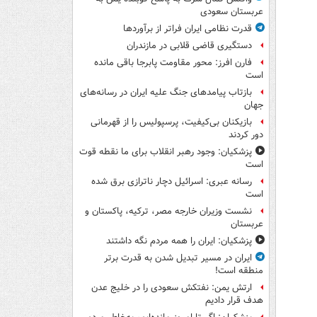
عربستان سعودی
قدرت نظامی ایران فراتر از برآوردها
دستگیری قاضی قلابی در مازندران
فارن افرز: محور مقاومت پابرجا باقی مانده
است
بازتاب پیامدهای جنگ علیه ایران در رسانه‌های
جهان
بازیکنان بی‌کیفیت، پرسپولیس را از قهرمانی
دور کردند
پزشکیان: وجود رهبر انقلاب برای ما نقطه قوت
است
رسانه عبری: اسرائیل دچار ناترازی برق شده
است
نشست وزیران خارجه مصر، ترکیه، پاکستان و
عربستان
پزشکیان: ایران را همه مردم نگه داشتند
ایران در مسیر تبدیل شدن به قدرت برتر
منطقه است!
ارتش یمن: نفتکش سعودی را در خلیج عدن
هدف قرار دادیم