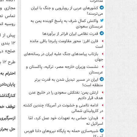
آگاه» اع
مذاکرات
مجازی و 
کشورهای عربی از رویارویی و جنگ با ایران
می‌ترسند!
تماس تصو
واکنش کمال شرف به پاسخ کوبنده یمن به
روسیه ان
عربستان سعودی
قدرت نظامی ایران فراتر از برآوردها
فارن افرز: محور مقاومت پابرجا باقی مانده
۱۲ بندی
است
صلح» در 
بازتاب پیامدهای جنگ علیه ایران در رسانه‌های
جهان
طرح ۱۲ بندی دولت چین برای حل‌وفصل درگیری‌ها و پایان جنگ در اوکراین به شرح ذیل است:
نشست وزیران خارجه مصر، ترکیه، پاکستان و
عربستان
️احترام 
ایران در مسیر تبدیل شدن به قدرت برتر
️پایان‌دا
منطقه است!
ارتش یمن: نفتکش سعودی را در خلیج عدن
️کنارگذا
هدف قرار دادیم
ادامه ناامنی و خشونت در آمریکا؛ چندین کشته
️توقف خص
در کارولینای شمالی
️ازسرگیری
فیدان: حماس به تعهدات خود عمل کرد، امّا
اسرائیل نه
️حل بحران
شبیه‌سازی حمله به پایگاه نیروهای دلتا فورس
آمریکا