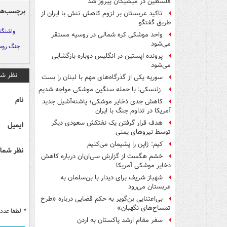
فلسطین در میشیگان پیروز شد
برچسب‌ها
تاکید عربستان بر لزوم کاهش تنش با ایران از
طریق گفتگو
واشنگت
واحد موشکی کره شمالی در روسیه مستقر
می‌شود
جنگ روسی
پرونده اپستین در انگلیس دوباره بازگشایی
می‌شود
نظر شم
سوریه یکی از گذرگاه‌های مهم با لبنان را بست
زلنسکی: با حمله سنگین موشکی مواجه شدیم
نام
کاهش جدی ذخایر موشکی؛ پاشنه‌آشیل جدید
آمریکا در تداوم جنگ با ایران
هدف قرار گرفتن یک نفتکش سعودی دیگر
ایمیل
توسط نیروهای یمنی
کیم: ژاپن را پشیمان می‌کنیم
نظر شما 
خشم هگست از گزارش سی‌ان‌ان درباره کاهش
ذخایر موشکی آمریکا
شهباز شریف برای دیدار با بن‌سلمان به
عربستان می‌رود
بی‌اعتنایی بن‌گویر به حکم قضایی درباره «طرح
تمساح‌های نگهبان»
*
لطفا عدد م
سفر مقام ارشد پاکستان به اردن