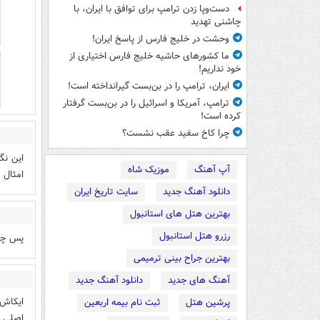
دست‌وپا زدن ترامپ برای توافق با ایران، با
چاشنی تهدید
وحشت در خلیج فارس از پاسخ ایران!
ما کشورهای حاشیه خلیج فارس اختیاری از
خود نداریم!
ایران، ترامپ را در بن‌بست گیرانداخته است!
ترامپ، آمریکا و اسرائیل را در بن‌بست گرفتار
کرده است!
چرا کاخ سفید عقب نشست؟
این نگ
آپ آهنگ
موزیک شاه
امثال ز
دانلود آهنگ جدید
سایت تاریخ ایران
بهترین هتل های استانبول
رزرو هتل استانبول
پس چجو
بهترین جراح بینی ترمیمی
آهنگ های جدید
دانلود آهنگ جدید
ایکاش 
پرشین هتل
ثبت نام بیمه اربعین
اصلی ا