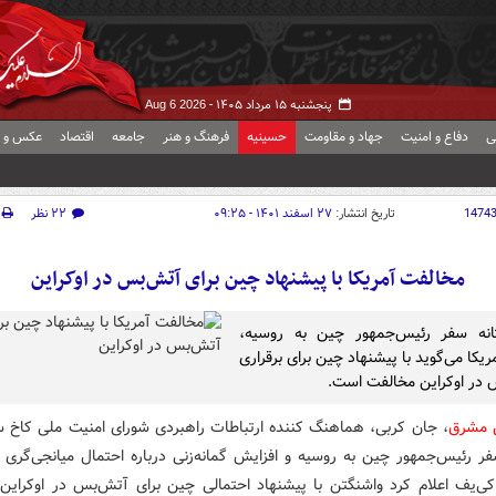
پنجشنبه ۱۵ مرداد ۱۴۰۵ -
Aug 6 2026
ی
دفاع و امنیت
جهاد و مقاومت
حسینیه
فرهنگ و هنر
جامعه
اقتصاد
عکس و ف
1474
تاریخ انتشار:
۲۷ اسفند ۱۴۰۱ - ۰۹:۲۵
۲۲ نظر
مخالفت آمریکا با پیشنهاد چین برای آتش‌بس در اوکراین
انه سفر رئیس‌جمهور چین به روسیه،
یکا می‌گوید با پیشنهاد چین برای برقراری
در اوکراین مخالفت است.
ش مشرق
، جان کربی، هماهنگ کننده ارتباطات راهبردی شورای امنیت ملی کاخ س
فر رئیس‌جمهور چین به روسیه و افزایش گمانه‌زنی‌ درباره احتمال میانجی‌گری 
ی‌یف اعلام کرد واشنگتن با پیشنهاد احتمالی چین برای آتش‌بس در اوکراین