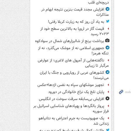
دریچه‌ای قلب
افزایش مجدد قیمت بنزین نتیجه ابهام در
مذاکرات
به یاد آن روز که به زیارت کربلا رفتی!
قیمت گاز در اروپا به بالاترین سطح خود از
۲۰۲۳ رسید
برداشت برنج از شالیزارهای شمال در سوادکوه
جمهوری اسلامی نه از موشک می‌گذرد، نه از
تنگه هرمز!
ناگفته‌هایی از آمپول های لاغری؛ از عوارض
مرگبار تا زیبایی
کشورهای عربی از رویارویی و جنگ با ایران
می‌ترسند!
تجهیز موشکهای سپاه به نفس اژدها+عکس
پایان تلخ یک نزاع خانوادگی در دورود
افزایش بی‌سابقه سرقت سوخت در انگلیس
پرواز بالگردها و پهپادهای شناسایی اسرائیل بر
فراز سوریه
یک صهیونیست به جرم اعتراض به نتانیاهو
زندانی شد
واکنش کمال شرف به پاسخ کوبنده یمن به