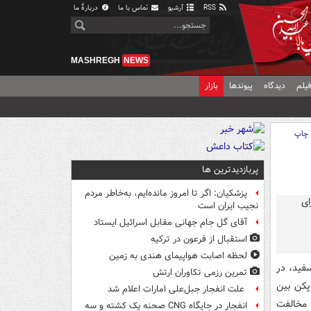
RSS
آرشیو
تماس با ما
دربارهٔ ما
MASHREGH
NEWS
یلم
دیدگاه
پیوندها
بازار
چاپ
پربازدیدترین ها
پزشکیان: اگر تا امروز مانده‌ایم، به‌خاطر مردم
نجیب ایران است
آقای گل جام جهانی مقابل اسرائیل ایستاد
استقبال از فرعون در ترکیه
لحظه اصابت هواپیمای هندی به زمین
فید، در
تمرین رزمی تکاوران ارتش
پکن بین
علت انفجار جبل‌علی امارات اعلام شد
 مخالفت
انفجار در جایگاه CNG صحنه یک کشته و سه