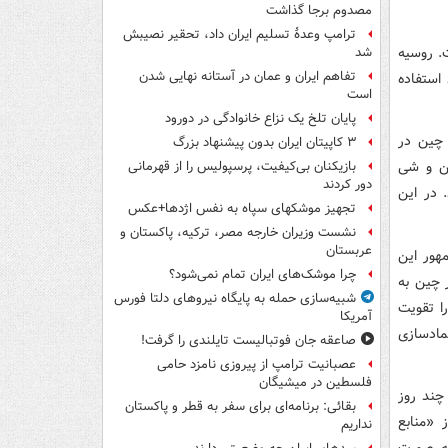
مصدوم برجا گذاشت
ترامپ وعدۀ تسلیم ایران داد، تحقیر نصیبش
ت. روسیه
شد
تفاهم ایران و عمان در آستانه نهایی شدن
استفاده
است
پایان تلخ یک نزاع خانوادگی در دورود
 چین در
۳ کاپیتان ایران بدون پیشنهاد بزرگ
وتین و شی
بازیکنان بی‌کیفیت، پرسپولیس را از قهرمانی
دور کردند
 در این
تجهیز موشکهای سپاه به نفس اژدها+عکس
نشست وزیران خارجه مصر، ترکیه، پاکستان و
عربستان
مهور این
چرا موشک‌های ایران تمام نمی‌شود؟
 چین به
شبیه‌سازی حمله به پایگاه نیروهای دلتا فورس
ا تقویت
آمریکا
مادسازی
صاعقه جان فوتبالیست تایلندی را گرفت!
عصبانیت ترامپ از پیروزی نامزد حامی
فلسطین در میشیگان
 چند روز
بقائی: برنامه‌ای برای سفر به قطر و پاکستان
 «منابع
نداریم