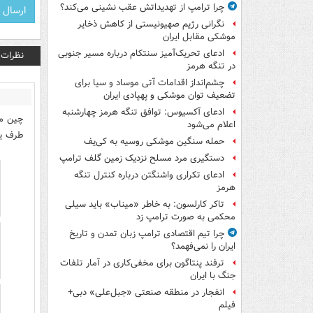
چرا ترامپ از تهدیداتش عقب نشینی می‌کند؟
نگرانی رژیم صهیونیستی از کاهش ذخایر
موشکی مقابل ایران
ادعای تحریک‌آمیز سنتکام درباره مسیر جنوبی
نظرات
در تنگه هرمز
چشم‌انداز اقدامات آتی موساد و سیا برای
تضعیف توان موشکی و پهپادی ایران
ادعای آکسیوس: توافق تنگه هرمز چهارشنبه
چین می
اعلام می‌شود
طرف یه
حمله سنگین موشکی روسیه به کی‌یف
دستگیری مرد مسلح نزدیک زمین گلف ترامپ
ادعای تکراری واشنگتن درباره کنترل تنگه
هرمز
تاکر کارلسون: به خاطر «میناب» باید سیلی
محکمی به صورت ترامپ زد
چرا تیم اقتصادی ترامپ زبان تمدن و تاریخ
ایران را نمی‌فهمد؟
ترفند پنتاگون برای مخفی‌کاری در آمار تلفات
جنگ با ایران
انفجار در منطقه صنعتی «جبل‌علی» دبی+
فیلم