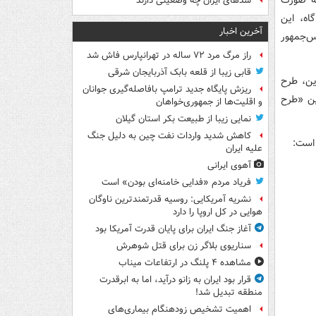
به صورت
سدهای ایران چه وضعیتی دارند
اه، این
آخرین اخبار
س‌جمهور
راز مرگ مرد ۷۲ ساله در تهرانپارس فاش شد
قابی زیبا از قلعه بابک آذربایجان شرقی
اوکراین، طرح
ریزش پایگاه جدید ترامپ بافاصله‌گیری جوانان
این «طرح
و اقلیت‌ها از جمهوری‌خواهان
نمایی زیبا از طبیعت بکر استان گیلان
کاهش شدید واردات نفت چین به دلیل جنگ
علیه ایران
آهوی ایرانی
فریاد مردم «فدایی خامنه‌ای بودن» است
نشریه آمریکایی: روسیه قدرتمندترین ناوگان
هوایی در کل اروپا را دارد
آغاز جنگ ایران برای پایان قدرت آمریکا بود
سناریوی بلاگر زن برای قتل شوهرش
مشاهده ۴ پلنگ در ارتفاعات میناب
قرار بود ایران به زانو درآید، اما به ابرقدرت
منطقه تبدیل شد!
اهمیت تشخیص زودهنگام بیماری‌های