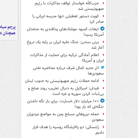
حزب‌الله خواستار توقف مذاکرات با رژیم
صهیونیستی شد
کویت دستور تعطیلی تنها مدرسه ایرانی را
صادر کرد
پرچم سیاه
تبعات کمبود موشک‌های پدافندی به متحدان
همچنان در
آمریکا رسید!
برنی سندرز: جنگ علیه ایران بر پایه یک دروغ
آغاز شد
اعلام آمادگی ترکیه برای حمایت از مذاکرات
ایران و آمریکا
اثر جدید کمال شرف درباره محاصره نفتی
سعودی‌ها
ادامه حملات رژیم صهیونیستی به جنوب لبنان
فیدان: اسرائیل به دنبال تخریب روند صلح و
بی‌ثبات کردن سوریه و غزه است
۱۰۰ میلیارد دلار خسارت، برای باز نگه داشتن
تنگه‌ای که باز بود!
حمله نیروهای مسلح یمن به مواضع مزدوران
سعودی
زلنسکی: دو پالایشگاه روسیه را هدف قرار
دادیم