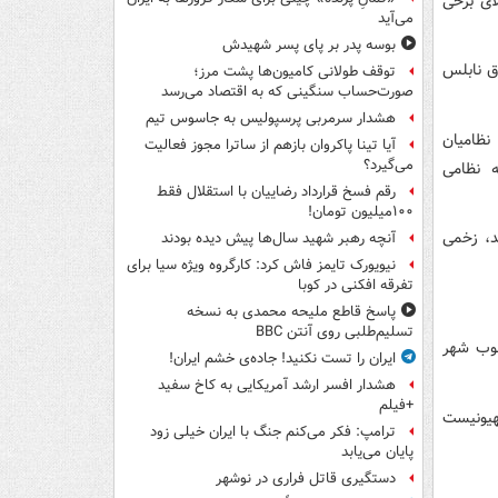
لای برخی
می‌آید
بوسه‌ پدر بر پای پسر شهیدش
ق نابلس
توقف طولانی کامیون‌ها پشت مرز؛
صورت‌حساب سنگینی که به اقتصاد می‌رسد
هشدار سرمربی پرسپولیس به جاسوس تیم
نظامیان
آیا تینا پاکروان بازهم از ساترا مجوز فعالیت
می‌گیرد؟
 نظامی
رقم فسخ قرارداد رضاییان با استقلال فقط
۱۰۰میلیون تومان!
د، زخمی
آنچه رهبر شهید سال‌ها پیش دیده بودند
نیویورک تایمز فاش کرد: کارگروه ویژه سیا برای
تفرقه افکنی در کوبا
پاسخ قاطع ملیحه محمدی به نسخه
تسلیم‌طلبی روی آنتن BBC
نوب شهر
ایران را تست نکنید! جاده‌ی خشم ایران!
هشدار افسر ارشد آمریکایی به کاخ سفید
+فیلم
امیان صهیونیست
ترامپ: فکر می‌کنم جنگ با ایران خیلی زود
پایان می‌یابد
دستگیری قاتل فراری در نوشهر