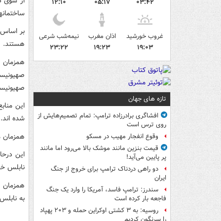
از سوی دی
۱۲:۱۰
۰۵:۱۷
۰۳:۴۲
ساختمانه
بر اساس 
غروب خورشید
اذان مغرب
نیمه‌شب شرعی
هستند.
۲۳:۲۲
۱۹:۲۳
۱۹:۰۳
همزمان م
صهیونیس
صهیونیس
تازه های جهان
این مناب
افشاگری برادرزاده ترامپ: تمام تصمیم‌هایش از
شده اند.
روی ترس است
همزمان م
وقوع انفجار مهیب در مسکو
قیمت بنزین مانند موشک بالا می‌رود اما مانند
این درحا
پر پایین می‌آید!
نابلس خب
دو راهی دردناک ترامپ برای خروج از جنگ
ایران
سندرز: ترامپ فاسد، آمریکا را وارد یک جنگ
به نابلس 
فاجعه بار کرده است
روسیه: به ۳ کشتی اوکراین حمله و ۲۰۳ پهپاد
را سرنگون کردیم