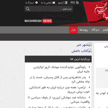
RSS
آرشیو
تماس با ما
دربارهٔ ما
MASHREGH
NEWS
یلم
دیدگاه
پیوندها
بازار
اپ
پربازدیدترین ها
یاوه‌گویی تولیدکننده موشک کروز اوکراینی
علیه ایران
پدر شاهرودی پس از قتل پسرش، جسد را در
چاه مخفی کرد
ترامپ: همه چیز درباره ایران به طور استثنایی
خوب پیش می‌رود
لودر به
سامانه ضد موشکی لیزری؛ از بلوف سیاسی تا
واقعیت میدانی
«کمانِ پرنده» چینی برای شکار کروزها به ایران