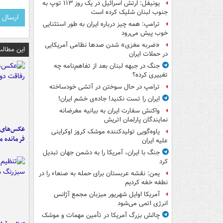
یونیفل: ارتش اسرائیل در یک روز ۱۱۳ توپ به
جنوب لبنان شلیک کرده است
ترامپ: همه چیز درباره ایران به طور استثنایی
خوب پیش می‌رود
«ضربه مغزی» شدن صدها نظامی آمریکایی
این مطالب
در حملات ایران
جنگ در جبهه لبنان بعد از تفاهم‌نامه چه
تغییری کرده؟
ترامپ در حال سوختن در آتشی خودساخته
ایران را تست نکنید! جاده‌ی خشم ایران!
واکنش سفارت ایران به بیانیه مغرضانه
نمایندگان پارلمان اتریش
عکس‌های د
یاوه‌گویی تولیدکننده موشک کروز اوکراینی
فرمانده‌ 
علیه ایران
جنگ با ایران، آمریکا را به دشمن جهان تبدیل
کرد
یمن: نقشه عربستان برای حمله به صنعاء را در
نطفه خفه کردیم
آمریکا اوایل شهریور میزبان مجمع آژانس
انرژی اتمی می‌شود
چالش بزرگ آمریکا در تأمین مهمات و موشک