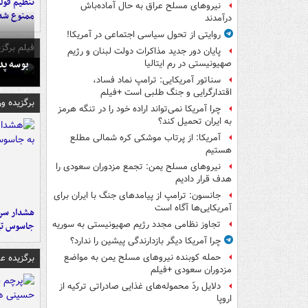
تنظیم قولن
نیروهای مسلح عراق به حال آماده‌باش
ممنوع شد
درآمدند
روایتی از تحول سیاسی اجتماعی در آمریکا!
فیلم برگزی
پایان دور جدید مذاکرات دولت لبنان و رژیم
بوسه‌ پ
صهیونیستی در رم ایتالیا
سناتور آمریکایی: ترامپ نماد فساد،
اقتدارگرایی و جنگ طلبی است +فیلم
برگزیده و
چرا آمریکا نمی‌تواند اراده خود را در تنگه هرمز
به ایران تحمیل کند؟
آمریکا: از پرتاب موشکی کره شمالی مطلع
هستیم
نیروهای مسلح یمن: تجمع مزدوران سعودی را
هدف قرار دادیم
جانسون: ترامپ از پیامدهای جنگ با ایران برای
آمریکایی‌ها آگاه است
هشدار سرم
تجاوز نظامی مجدد رژیم صهیونیستی به سوریه
جاسوس تی
چرا آمریکا دیگر بازدارندگی پیشین را ندارد؟
برگزیده 
حمله کوبنده نیروهای مسلح یمن به مواضع
مزدوران سعودی +فیلم
دلایل ردّ محموله‌های غذایی صادراتی ترکیه از
اروپا