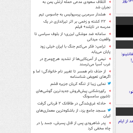
۶ دستاورد بزرگ ایران در ۱۶۰ روز
ائتلاف سعودی مدعی حمله ارتش یمن به
نجران شد
هشدار سرمربی پرسپولیس به جاسوس تیم
۲۲ کشته و زخمی بر اثر تیراندازی در یک
مدرسه در تایلند+ فیلم
سامانه ضد موشکی لیزری؛ از بلوف سیاسی تا
واقعیت میدانی
ترامپ: فکر می‌کنم جنگ با ایران خیلی زود
پایان می‌یابد
نیمی از آمریکایی‌ها از تشدید هرج‌ومرج در
غرب آسیا می‌ترسند
از حذف نام همسر تا تغییر نام خانوادگی؛ اما و
اگرهای تعویض شناسنامه
نمایی زیبا از تنگه کریان جزیره قشم
رکوردشکنی پیش‌فروش جدیدترین گوشی‌های
و:
تاشوی سامسونگ
حادثه غرق‌شدگی در طاقانک ۲ قربانی گرفت
مسجد جامع یزد، از باشکوه‌ترین معماری‌های
ایران
پدر شاهرودی پس از قتل پسرش، جسد را در
چاه مخفی کرد