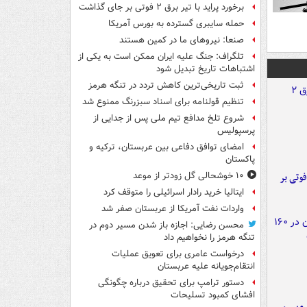
برخورد پراید با تیر برق ۲ فوتی بر جای گذاشت
حمله سایبری گسترده به بورس آمریکا
صنعا: نیروهای ما در کمین‌ هستند
تلگراف: جنگ علیه ایران ممکن است به یکی از
اشتباهات تاریخ تبدیل شود
ثبت تاریخی‌ترین کاهش تردد در تنگه هرمز
تنظیم قولنامه برای اسناد سبزرنگ ممنوع شد
شروع تلخ مدافع تیم ملی پس از جدایی از
پرسپولیس
امضای توافق دفاعی بین عربستان، ترکیه و
پاکستان
۱۰ خوشحالی گل زودتر از موعد
ورد پراید با تیر برق ۲ فوتی بر
ایتالیا خرید رادار اسرائیلی را متوقف کرد
واردات نفت آمریکا از عربستان صفر شد
محسن رضایی: اجازه باز شدن مسیر دوم در
تنگه هرمز را نخواهیم داد
درخواست عامری برای تعویق عملیات
انتقام‌جویانه علیه عربستان
دستور ترامپ برای تحقیق درباره چگونگی
افشای کمبود تسلیحات