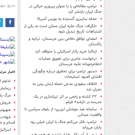
منبع: مهر
ترامپ مقاله‌ای را با عنوان پیروزی خیالی در
جنگ ایران بازنشر کرد
حمله سایبری گسترده به بورس آمریکا
تلگراف: جنگ علیه ایران ممکن است به یکی از
اشتباهات تاریخ تبدیل شود
امضای توافق دفاعی بین عربستان، ترکیه و
پاکستان
ایتالیا خرید رادار اسرائیلی را متوقف کرد
درخواست عامری برای تعویق عملیات
انتقام‌جویانه علیه عربستان
دستور ترامپ برای تحقیق درباره چگونگی
اخبار مرتب
افشای کمبود تسلیحات
تداوم 
ائتلاف سعودی مدعی حمله ارتش یمن به
رزمایش
نجران شد
مرگ یک 
۲۲ کشته و زخمی بر اثر تیراندازی در یک
مدرسه در تایلند+ فیلم
خروش ف
سامانه ضد موشکی لیزری؛ از بلوف سیاسی تا
صهیونی
واقعیت میدانی
ترامپ: فکر می‌کنم جنگ با ایران خیلی زود
قسام و جه
پایان می‌یابد
اسرائی
نیمی از آمریکایی‌ها از تشدید هرج‌ومرج در