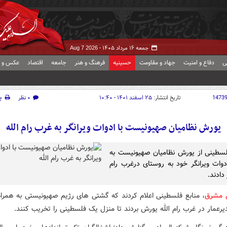
جمعه ۱۶ مرداد ۱۴۰۵ -
Aug 7 2026
ی
دفاع و امنیت
جهاد و مقاومت
حسینیه
فرهنگ و هنر
جامعه
اقتصاد
عکس و ف
1473
تاریخ انتشار:
۲۵ اسفند ۱۴۰۱ - ۱۰:۴۰
۰ نظر
چ
یورش نظامیان صهیونیست با ادوات ویرانگر به غرب رام الله
لسطینی از یورش نظامیان صهیونیست به
دوات ویرانگر خود به روستای درغرب رام
 دادند.
ش مشرق
، منابع فلسطینی اعلام کردند که گشتی های رژیم صهیونیستی به همراه 
یرعمار در غرب رام الله یورش بردند تا منزل یک فلسطینی را تخریب کنند.