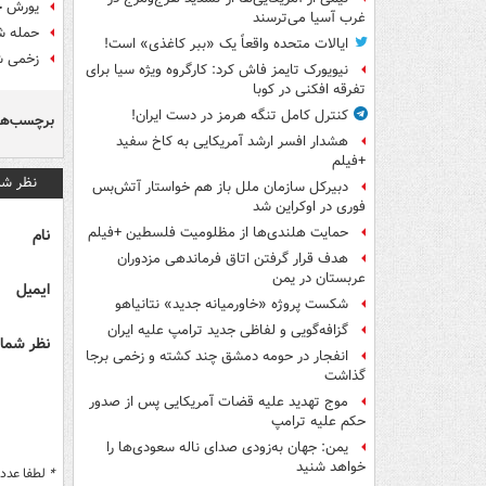
یورش جد
غرب آسیا می‌ترسند
حمله ش
ایالات متحده واقعاً یک «ببر کاغذی» است!
زخمی ش
نیویورک تایمز فاش کرد: کارگروه ویژه سیا برای
تفرقه افکنی در کوبا
کنترل کامل تنگه هرمز در دست ایران!
برچسب‌ها
هشدار افسر ارشد آمریکایی به کاخ سفید
+فیلم
نظر شم
دبیرکل سازمان ملل باز هم خواستار آتش‌بس
فوری در اوکراین شد
حمایت هلندی‌ها از مظلومیت فلسطین +فیلم
نام
هدف قرار گرفتن اتاق‌ فرماندهی مزدوران
عربستان در یمن
ایمیل
شکست پروژه «خاورمیانه جدید» نتانیاهو
گزافه‌گویی و لفاظی جدید ترامپ علیه ایران
نظر شما 
انفجار در حومه دمشق چند کشته و زخمی برجا
گذاشت
موج تهدید علیه قضات آمریکایی پس از صدور
حکم علیه ترامپ
یمن: جهان به‌زودی صدای ناله سعودی‌ها را
خواهد شنید
*
لطفا عدد م