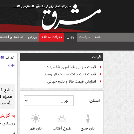
خانه
سیاست
جهان
تحولات منطقه
ورزش
شبکه‌های اجتماع
قیمت
کد خبر
940
جهان
قیمت جهانی طلا امروز ۱۵ مرداد
قیمت نفت برنت به ۷۹ دلار رسید
افزایش قیمت طلا و نقره جهانی
منابع ف
همراه ا
استان:
الله خبر
به گزار
روستای د
اذان صبح
طلوع آفتاب
اذان ظهر