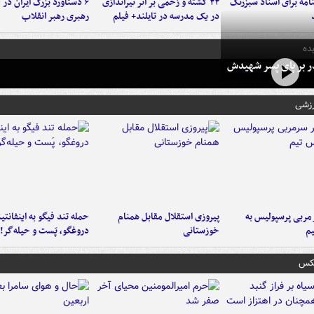
امه برای اسناد سبزرنگ
۲۲ کشته و زخمی بر اثر تیراندازی
در یک مدرسه در تایلند+ فیلم
رهبری رهبر انقلاب
ده
در بر پای پسر شهیدش
رزشی
ربی پرسپولیس به
پیروزی استقلال مقابل همنام
حمله تند فیگو به اینفانتین
م
خوزستانی
دروغگو، پَست‌ و حیله‌گر!
عکس