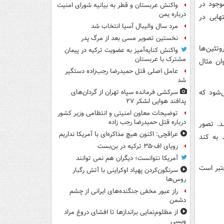
وجود در
واکنش عربستان و قطر به بیانیه شورای امنیت
درباره یمن
هابی در
مرد سال والیبال آسیا انتخاب شد
نخستین تصویر مسی بعد از مرگ پدر
وتئین‌ها
واکنش کنایه‌آمیز به عضویت ترکیه در پیمان
مشترک با عربستان
ان مثال
عامل اصلی قتل حمیدرضا رجب‌زاده دستگیر
شد
ی‌شود که
سرکشی فرمانده سپاه تهران از گردان‌های
پدافند هوایی لشکر ۲۷
توضیحات معاون امنیتی و انتظامی وزیر کشور
درباره قتل حمیدرضا رجب زاده
د. تصور
عراقچی: اکنون هیچ مذاکره‌ای با آمریکا نداریم
 به کند
رویای اف-۳۵ ترکیه در بن‌بست
آمریکا نتوانست؛ دیگران هم نمی توانند
عتبر است
سرنگون‌کردن پهپاد اوکراینی با آتش رگبار
روس‌ها
راز عبور مخفی جنگنده‌های ایرانی از چشم
دشمن
از مظلوم‌نمایی براندازها تا افشای دروغ مراد
ویسی