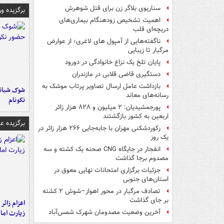
سناریوی بلاگر زن برای قتل شوهرش
برگزیده و
اهمیت تشخیص زودهنگام بیماری‌های
دریچه‌ای قلب
ناگفته‌هایی از آمپول های لاغری؛ از عوارض
مرگبار تا زیبایی
پایان تلخ یک نزاع خانوادگی در دورود
دستگیری قاضی قلابی در مازندران
بازداشت عامل ارسال تصاویر پرتاب موشک به
شوک شبانه 
رسانه‌های معاند
نکونام
پورجمشیدیان: ۲ میلیون و ۸۲۸ هزار زائر
اربعین به کشور بازگشتند
برگزیده 
رکوردشکنی مهران با جابه‌جایی ۲۶۶ هزار زائر در
یک روز
انفجار در جایگاه CNG صحنه یک کشته و سه
مصدوم برجا گذاشت
جزئیات برگزاری امتحانات نهایی معوق در
استان‌های جنوبی
تصادف مرگبار در محور اهواز–شوش ۲ کشته
بر جای گذاشت
اعزام زائر 
زیارت اما
آخرین وضعیت مصدومان شهرک شمس‌آباد