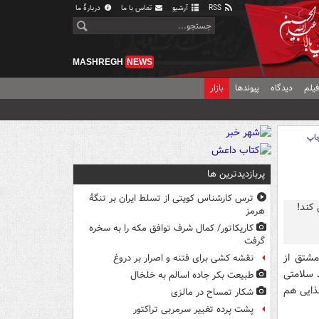
RSS
آرشیو
تماس با ما
دربارهٔ ما
MASHREGH
NEWS
یلم
دیدگاه
پیوندها
بازار
اپ
پربازدیدترین ها
ترس کارشناس کویتی از تسلط ایران بر تنگۀ
هرمز
کاریکاتور/ کمال شرف توافق مکه را به سخره
گرفت
مشتق از
نقشه کشی برای فتنه و اصرار بر دروغ
 سلامتی
طبیعت بکر جاده اسالم به خلخال
ذایی هم
شکار تمساح در مالزی
پشت پرده تغییر سرمربی تراکتور