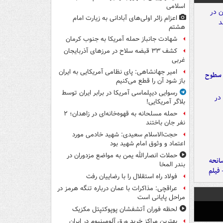
اسلامی
اعزام زائر اولی‌های آبادانی به زیارت امام
هشتم
شهادت جانباز حمله آمریکا به جنوب کرمان
کشف ۳۳ قبضه سلاح در مرزهای آذربایجان
غربی
امیر جهانشاهی: پای نظامی آمریکایی به ایران
 سطوح
باز شود آن را قطع می‌کنیم
رسوایی دیپلماسی آمریکا در برابر ایران توسط
بلاگر آمریکایی!
حمله مسلحانه به قهوه‌خانه‌ای در زاهدان؛ ۲
نفر جان باختند
حجت‌الاسلام سعیدی: شهید خادمی مورد
اعتماد و وثوق امام شهید بود
حملات انصارالله یمن به مواضع مزدوران در
انحه
بندر المخا
 فیلم
فولاد راه استقلال را با رضاییان رفت
عراقچی: مذاکرات با عمان درباره تنگه هرمز در
مراحل پایانی است
لحظه فوران آتشفشان پوپوکتپتل مکزیک
بهترین مراکز خرید ورق آلومینیوم در ایران