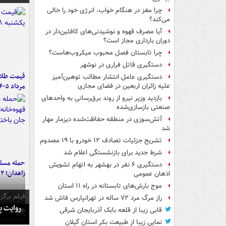
چرا مغز در هنگام خواب، انرژی خود را خالی
می‌کند؟
آیا مصرف قهوه و نوشیدنی‌های کافئین‌دار در
دوران بارداری مجاز است؟
چرا تابستان فصل محبوب میکروب‌هاست؟
دستگیری قاتل فراری در نوشهر
دستگیری عامل انتشار مطالب توهین‌آمیز
مرداد ۱۴۰۵
علیه زائران اربعین در فضای مجازی
بازدید وزیر نیرو از روند برق‌رسانی به واحدهای
صنعتی بازسازی‌شده
آتش‌سوزی در منطقه حفاظت‌شده دیزمار مهار
شد
تشریح جزئیات تصادف ۱۲ خودرو با ۱۹ مصدوم
شرط جدید برای بازنشستگی اعلام شد
حمله مسلحا
دستگیری ۶ نفر در بهشهر به اتهام تشویش
زاهدان؛ ۲ نفر جان باختند
اذهان عمومی
موج بارش‌های تابستانه در راه ۱۱ استان
فیلم برگزی
راز مرگ مرد ۷۲ ساله در تهرانپارس فاش شد
روایت پ
قابی زیبا از قلعه بابک آذربایجان شرقی
نمایی زیبا از طبیعت بکر استان گیلان