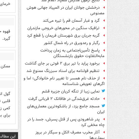
نتایج آزمون مدارس سمپاد اعلام شد
خرمای 
درخشش جوانان ایران در المپیاد جهانی هوش
مصنوعی
گرد و غبار آسمان قم را تیره می‌کند
ترافیک سنگین در محورهای خروجی مازندران
گربه جریان برق شهرستان فریمان را قطع کرد
گیرد.
رگبار و رعدوبرق در راه شمال کشور
پاسخ تأمین‌اجتماعی به زمان پرداخت
مابه‌التفاوت حقوق بازنشستگان
برخورد پراید با تیر برق ۲ فوتی بر جای گذاشت
ممکن 
تنظیم قولنامه برای اسناد سبزرنگ ممنوع شد
از حذف نام همسر تا تغییر نام خانوادگی؛ اما و
اگرهای تعویض شناسنامه
نمایی زیبا از تنگه کریان جزیره قشم
گول ان
حادثه غرق‌شدگی در طاقانک ۲ قربانی گرفت
قلبی ق
مسجد جامع یزد، از باشکوه‌ترین معماری‌های
کمی زع
ایران
برای ب
پدر شاهرودی پس از قتل پسرش، جسد را در
چاه مخفی کرد
آثار مخرب مصرف الکل و سیگار در بروز
این مطالب
بیماری‌ها