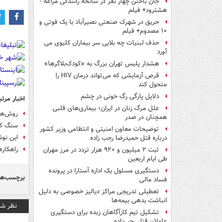
جان باختن چهار نفر در سانحه رانندگی مراغه -
هشترود+ فیلم
حریق در شهرک صنعتی نصیرآباد با یک فوتی و
۱۰ مصدوم+ فیلم
حذف لبنیات چه بلایی سر بیماران کلیوی می
آورد
هشدار پلیس تهران بزرگ به «کودک‌بلاگرها»
قرص آزمایشی که می‌تواند درمان HIV را
متحول کند
دلایل پارگی رگ خونی در چشم
اخبار مرتب
علل مرگ زنان در ایران؛ بیماری‌های قلبی
روش‌ها
همچنان در صدر
سنگ کی
توضیحات معاون امنیتی و انتظامی وزیر کشور
این نوش
درباره قتل حمیدرضا رجب زاده
راهکار
ثبت ۲ میلیون و ۹۲۰ هزار تردد در مرز مهران
طی ایام اربعین
دستگیری مسئول یک اداره آستارا در پرونده
برچسب‌ها
فساد مالی
تعطیلی تدریجی مراکز دیالیز خصوصی به دلیل
انباشت بدهی بیمه‌ها
نظر شم
تشکیل تیم کارآگاهان زبده برای دستگیری
عاملان قتل رجب‌زاده