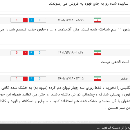
ساییده شده رو به جای قهوه به فروش می رسوندند
۰۸:۱۹ - ۱۴۰۱/۱۲/۱۸
1
0
قهوه حاوی 11 سم شناخته شده است. مثل آکریلامید و ... و جلوی جذب کلسیم شیر را می
۱۰:۱۷ - ۱۴۰۱/۱۲/۱۸
0
0
است قطعی نیست
صفدر
۱۳:۱۵ - ۱۴۰۱/۱۲/۱۸
1
0
گلیس را نخورید ، فقط روزی سه چهار لیوان دم کرده (میوه به) به خشک شده کافی
وی ، پوستی شفاف و چشمانی نورانی داشته باشید ،، حتی می توانید همراه این جوش
فران یا گل محمدی خشک شده هم استفاده کنید ، ،، چای و نسکافه و قهوه و کاکائ
دن سم هستن .
 را از دست ندهید....