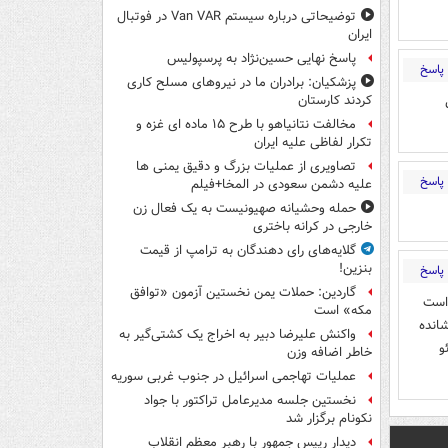
توضیحاتی درباره سیستم Van VAR در فوتبال
ایران
پاسخ نهایی حسین‌نژاد به پرسپولیس
پاسخ
پزشکیان: برادران ما در نیروهای مسلح کاری
کردند کارستان
مخالفت نتانیاهو با طرح ۱۵ ماده ای غزه و
تکرار لفاظی علیه ایران
تصاویری از عملیات بزرگ و دقیق یمنی ها
پاسخ
علیه دشمن سعودی در المخا+فیلم
حمله وحشیانه صهیونیست به یک فعال زن
خارجی در کرانه باختری
گلایه‌های رای دهندگان به ترامپ از قیمت
بنزین!
پاسخ
گاردین: حملات یمن نخستین آزمون «توافق
 است
مکه» است
انده
واکنش علیرضا دبیر به اخراج یک کشتی‌گیر به
و
خاطر اضافه وزن
عملیات تهاجمی اسرائیل در جنوب غربی سوریه
نخستین جلسه مدیرعامل تراکتور با جواد
نکونام برگزار شد
دیدار رییس جمهور با رهبر معظم انقلاب