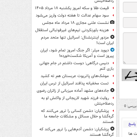
ردصلاحیتش
قیمت طلا و سکه امروز یکشنبه ۱۸ مرداد ۱۴۰۵
سود سهام عدالت تا هفته دولت واریز می‌شود
نشست علنی مجازی ۱۸ مرداد ماه مجلس
هزینه باورنکردنی تیم‌های غیرفوتبالی استقلال
مزدور اینترنشنال: اسرائیل تنها متحد مردم
ایران است!
دیوید میلر: اگر جنگ امروز تمام شود، ایران
پیروز است و آمریکا شکست‌خورده!
دنیس درگاهی: دوست داشتم در جام جهانی
بازی کنم
موشک‌های پاتریوت عربستان هم ته‌ کشید
تست مخفیانه پدافند اسرائیل از ترس ایران
جاده‌های مشهد آماده میزبانی از زائران رضوی
روایت فرزند شهید لاریجانی از واکنش او به
ردصلاحیتش
بررسی: 0
پزشکیان: دشمن کسانی را ترور می‌کنند که
گره‌گشا و حلال مسائل و مشکلات جامعه ما
هستند
پاسخ
پزشکیان: دشمن آدم‌هایی را ترور می‌کند که
ت ها
گره‌گشا هستند