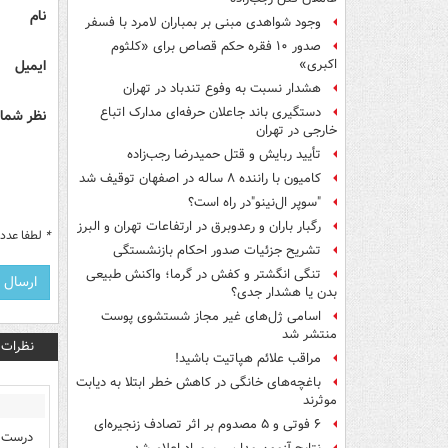
نام
وجود شواهدی مبنی بر بمباران لامرد با فسفر
صدور ۱۰ فقره حکم قصاص برای «کلثوم
ایمیل
اکبری»
هشدار نسبت به وفوع تندباد در تهران
دستگیری باند جاعلان حرفه‌ای مدارک اتباع
نظر شما 
خارجی در تهران
تأیید ربایش و قتل حمیدرضا رجب‌زاده
کامیون با راننده ۸ ساله در اصفهان توقیف شد
"سوپر ال‌نینو"در راه است؟
رگبار باران و رعدوبرق در ارتفاعات تهران و البرز
*
لطفا عدد م
تشریح جزئیات صدور احکام بازنشستگی
تنگی انگشتر و کفش در گرما؛ واکنش طبیعی
بدن یا هشدار جدی؟
اسامی ژل‌های غیر مجاز شستشوی پوست
منتشر شد
نظرات
مراقب علائم هپاتیت باشید!
باغچه‌های خانگی در کاهش خطر ابتلا به دیابت
موثرند
۶ فوتی و ۵ مصدوم بر اثر تصادف زنجیره‌ای
درست 