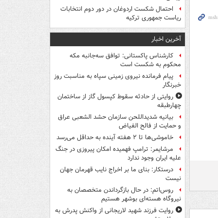
احتمال شکست اردوغان در دور دوم انتخابات
ریاست جمهوری ترکیه
آخرین اخبار
کارشناس پاکستانی: توافق سه‌جانبه مکه
محکوم به شکست است
پیام فرمانده نیروی زمینی سپاه به مناسبت روز
خبرنگار
روایتی از حادثه سقوط کپسول گاز از ساختمان
چهارطبقه
بیانیه شدیداللحن سازمان حشد الشعبی عراق
و حمایت از فالح الفیاض
خاموشی‌ها تا ۲ هفته آینده به حداقل می‌رسد
مرشایمر: ترامپ فهمیده امکان پیروزی در جنگ
علیه ایران وجود ندارد
درستکار: بنای ما بر اخراج نایب قهرمان جهان
نیست
روس‌اتم: در حال بازگرداندن متخصصان به
نیروگاه هسته‌ای بوشهر هستیم
روایت فرزند شهید لاریجانی از واکنش پدرش به