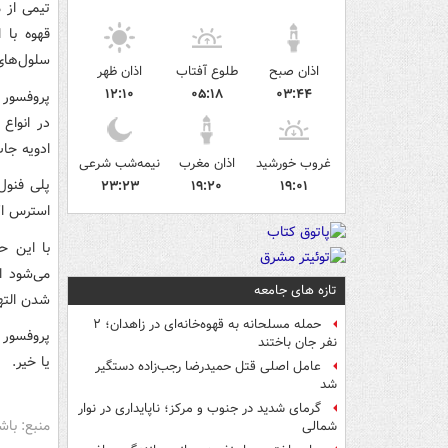
تیمی از 
قهوه با 
سلول‌های
اذان صبح
طلوع آفتاب
اذان ظهر
۱۲:۱۰
۰۵:۱۸
۰۳:۴۴
پروفسور م
در انواع
ادویه جا
غروب خورشید
اذان مغرب
نیمه‌شب شرعی
پلی فنول‌
۲۳:۲۳
۱۹:۲۰
۱۹:۰۱
استرس اک
با این ح
می‌شود ا
تازه های جامعه
شدن الته
حمله مسلحانه به قهوه‌خانه‌ای در زاهدان؛ ۲
پروفسور ل
نفر جان باختند
یا خیر.
عامل اصلی قتل حمیدرضا رجب‌زاده دستگیر
شد
گرمای شدید در جنوب و مرکز؛ ناپایداری در نوار
منبع: باش
شمالی