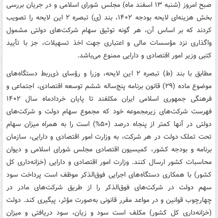
صبح امروز (شنبه ۱۳ اسفند ماه) مجلس شورای اسلامی و در جریان بررسی
بخش هزینه‌ای لایحه بودجه ۱۴۰۲، بند (ی) تبصره ۲ این لایحه را تصویب
کردند که بر اساس آن، هر گونه توثیق سهام شرکت‌های دولتی مشمول
واگذاری نزد مؤسسات مالی و اعتباری جهت اخذ تسهیلات، جز با تأیید
کتبی وزیر امور اقتصادی و دارایی ممنوع می‌باشد.
مطابق با بند (ط) تبصره ۲ این لایحه، وزرا و رؤسای ذی‌ربط دستگاه‌های
موضوع ماده (۲۹) قانون برنامه پنج‌ساله ششم توسعه اقتصادی، اجتماعی و
فرهنگی جمهوری اسلامی ایران مکلفند تا پایان خردادماه سال ۱۴۰۲
فهرست شرکت‌های زیرمجموعه خود که مجموع سهام دولت و شرکت‌های
دولتی در آنها کمتر از پنجاه درصد (۵۰%) است را به همراه میزان سهام
تحت تملک دولت در هر شرکت، به وزارت امور اقتصادی و دارایی، سازمان
برنامه و بودجه کشور، کمیسیون اقتصادی مجلس شورای اسلامی و دیوان
محاسبات کشور ارسال کنند. وزارت امور اقتصادی و دارایی (خزانه‌داری کل
کشور) با همکاری دستگاه‌های اجرایی فوق‌الذکر موظف است پرداخت سود
سهم دولت در شرکت‌های فوق‌الذکر را از طریق شرکت‌های مادر در
چهارچوب قوانین و در مواعد مقرر قانونی به‌صورت مؤثر، پیگیری کند. دولت
(خزانه‌داری کل کشور) مکلف است سود و زیان، سود دریافتی و میزان