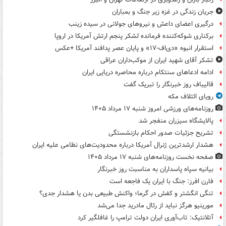
جریان زندگی در غزه زیر جنگ و بمباران
درگیری اعضای داعش و نیروهای جولانی در سیده زینب
برکناری شوکه‌کننده فرمانده لشکر پنجم ارتش آمریکا در اروپا
استقرار انبوه «دی‌اف‑۱۷» و پایان عصر پدافند آمریکا +عکس
تشکر آقای شهید ایران از موکب‌داران عراقی
ادامه ادعاهای سنتکام درباره محاصره دریایی ایران
قالیباف روز خبرنگار را تبریک گفت
رویای ائتلاف مکه
روزنامه‌های ورزشی امروز ‌شنبه ۱۷ مرداد ۱۴۰۵
پالایشگاه سیزران منفجر شد
تشریح جزئیات صدور احکام بازنشستگی
هشدار ارشدترین ژنرال آمریکا درباره محدودیت‌های نظامی علیه ایران
صفحه نخست روزنامه‌های شنبه ۱۷ مرداد ۱۴۰۵
بیانیه سپاه پاسداران به مناسبت روز خبرنگار
فارن افرز: جنگ با ایران یک فاجعه است
تنگی انگشتر و کفش در گرما؛ واکنش طبیعی بدن یا هشدار جدی؟
مورینیو هرگز نباید از رئال مادرید جدا می‌شد
آتلانتیک: تاب‌آوری ایران دولت ترامپ را غافلگیر کرد