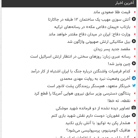
آخرین اخبار
قیمت طلا صعودی ماند
آتش سوزی مهیب یک ساختمان ۱۲ طبقه در جاکارتا
بازتاب «پیمان دفاعی مکه» در رسانه‌های ترکیه
وزارت دفاع: ایران در میدان دفاع مقتدر خواهد ماند
بیل مکانیکی ارتش صهیونی واژگون شد
مقصد جدید پسر زیدان
رسانه عبری زبان: روزهای سختی در انتظار ارتش اسرائیل است
چین ونیز شد!
کدام فرضیات واشنگتن درباره جنگ با ایران اشتباه از کار درآمد
آخرین وضعیت نبرد به روایت مهدی محمدی
خبرنگار متعهد، هم‌سنگر رزمندگان پشت لانچر است
پنتاگون دسترسی وزیر سابق نیروی هوایی آمریکا را قطع کرد
نقطه، ته خط!
تصاویر دیده‌ نشده از دو فرمانده شهید موشکی
مهران غفوریان: دوست دارم نقش شهید بازی کنم
هشدار پکن به توکیو: با آتش بازی نکنید
هافبک آلومینیوم، پرسپولیسی می‌شود؟
رگبار باران و رعدوبرق در ارتفاعات تهران و البرز