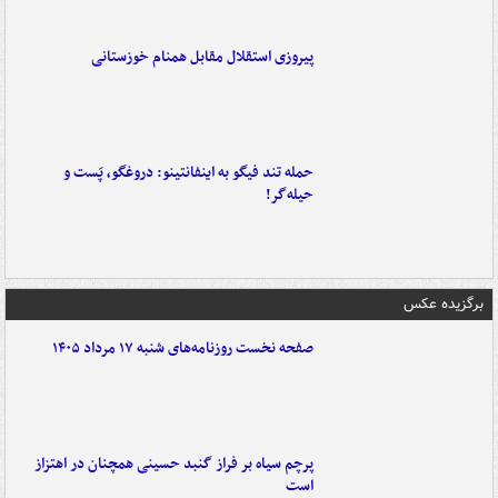
پیروزی استقلال مقابل همنام خوزستانی
حمله تند فیگو به اینفانتینو: دروغگو، پَست‌ و
حیله‌گر!
برگزیده عکس
صفحه نخست روزنامه‌های شنبه ۱۷ مرداد ۱۴۰۵
پرچم سیاه بر فراز گنبد حسینی همچنان در اهتزاز
است