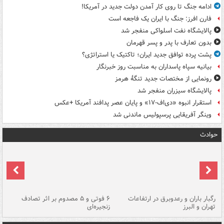
ادامه جنگ تا روی کار آمدن دولت جدید در آمریکا!
فارن افرز: جنگ با ایران یک فاجعه است
پالایشگاه نفت اسلواکی منفجر شد
بدون تعارف با پدر و پسر قهرمان
پشت پرده توافق جدید ایران؛ تاکتیک یا استراتژی؟
بیانیه سپاه پاسداران به مناسبت روز خبرنگار
رونمایی از مختصات جدید تنگۀ هرمز
پالایشگاه سیزران منفجر شد
استقرار انبوه «دی‌اف‑۱۷» و پایان عصر پدافند آمریکا +عکس
وینگر آفریقایی پرسپولیس ماندنی شد
حوادث
رگبار باران و رعدوبرق در ارتفاعات
۶ فوتی و ۵ مصدوم بر اثر تصادف
گر
تهران و البرز
زنجیره‌ای
قط