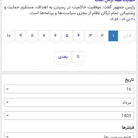
حمایت همه ارکان است
رئیس جمهور گفت: موفقیت حاکمیت در رسیدن به اهداف، مستلزم حمایت و
پشتیبانی تمام ارکان نظام از مجری سیاست‌ها و برنامه‌ها است.
۲۰ دی ۰۴ - ۱۸:۵۶
قبلی
۱
۲
۳
۴
۵
۶
۷
۸
۹
۱۰
۱۱
بعدی
تاریخ
16
مرداد
1405
فیلترها
همه سرویس‌ها