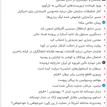
ورود فرمانده تروریست‌های آمریکایی به تل‌آویو
آغاز تحقیقات سازمان ملل درباره جاسوسی کارمندش برای اسرائیل
مسیر درآمدزایی فراموش شده لیگ برتری‌ها
پیمان دفاعی مکه!
مربی سابق استقلال سرمربی آفریقای جنوبی شد
دستگیری مسئول یک اداره آستارا در پرونده فساد مالی
مجتبی جباری تیم جدیدش را انتخاب کرد
روایت رسانه عبری از دخالت آشکار ترامپ در کوبا
هشدار حماس درباره اقدامات توسعه طلبانه اشغالگران در کرانه باختری
احتمال سفر ویتکاف و کوشنر به اوکراین و روسیه
جان دوباره نگین فیروزه ای ایران «دریاچه ارومیه»
سرطان به استخوان‌های «بایدن» سرایت کرده است
پیروزی قاطع چلسی برابر میلان +فیلم
مهاجم پرسپولیس به پیکان پیوست
ترامپ، مرتکب جنایت جنگی شده است
دیدار دوستانه اما جدی؛ اینتر ۲- یوونتوس ۱ +فیلم
تساوی پرسپولیس مقابل الومینیوم اراک در دیدار دوستانه
پشت‌پرده مداخله آمریکا در حمایت از یِن ژاپن؛ خیرخواهی یا خودخواهی؟