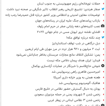
حملات توپخانه‌ای رژیم صهیونیستی به جنوب لبنان
صفار هرندی: تشییع تاریخی رهبر انقلاب تاثیر شگرفی بر صحنه نبرد داشت
توضیحات معاون امنیتی و انتظامی وزیر کشور درباره قتل حمیدرضا رجب زاده
بازتاب پیامدهای جنگ علیه ایران در رسانه‌های جهان
نصب کتیبه‌های دهه پایانی صفر در حرم امام رئوف
افشای نقشه ترور لیونل مسی در جام جهانی ۲۰۲۶
چند نکته درباره توافق مکه!
دبل درگاهی در شب توقف استانداردلیژ
ثبت ۲ میلیون و ۹۲۰ هزار تردد در مرز مهران طی ایام اربعین
یمن: تشکیل ائتلاف مانع مجازات عربستان بخاطر جنایاتش نمی‌شود
فیدان: ایران هدف پیمان دفاعی مکه نیست
شوخی حاج‌قاسم با خبرنگار در عملیات آزادسازی بوکمال
امیرحسین طاهری راهی پرسپولیس شد
طعنه همتی به وزیر خزانه داری آمریکا
هافبک آلومینیوم پرسپولیسی شد
یونان به دنبال گسترش حضور نظامی در خلیج فارس
زخمی شدن ۴ شهروند یمنی در حمله مزدوران سعودی
زخمی شدن ۳ نظامی لبنانی در زوطر غربی
عکاسان و خبرنگاران در دفاع مقدس