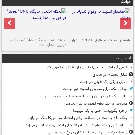
حوادث
ای
هشدار نسبت به وفوع تندباد در تهران
لحظه انفجار جایگاه CNG "صحنه" در
دس
دوربین مداربسته
ات
آخرین اخبار
قرص آزمایشی که می‌تواند درمان HIV را متحول کند
شکار تمساح در مالزی
دلایل پارگی رگ خونی در چشم
توافق مکه برای سعودی امنیت آور نیست!
علل مرگ زنان در ایران؛ بیماری‌های قلبی همچنان در صدر
میدان‌داری یک دهه نودی در بین‌الحرمین
از غزه بگویید...! حتی با یک توییت!
جنگ تاج و تخت در منطقه؛ وقتی اعتماد به آمریکا رنگ می‌بازد
رسانه عبری: نتانیاهو دست به رفتارهای انتحاری انتخاباتی می‌زند
از مظلوم‌نمایی براندازها تا افشای دروغ مراد ویسی