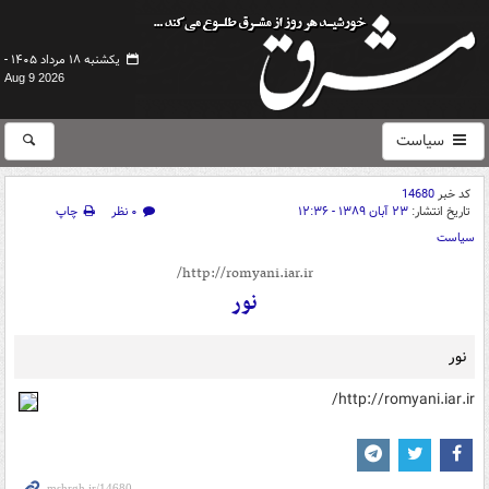
یکشنبه ۱۸ مرداد ۱۴۰۵ -
Aug 9 2026
سیاست
کد خبر
14680
تاریخ انتشار:
۲۳ آبان ۱۳۸۹ - ۱۲:۳۶
۰ نظر
چاپ
سیاست
http://romyani.iar.ir/
نور
نور
http://romyani.iar.ir/