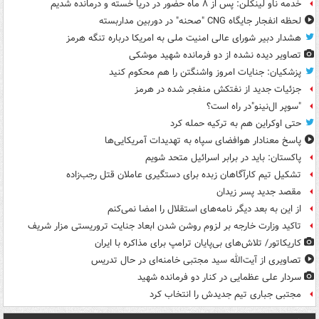
خدمه ناو لینکلن: پس از ۸ ماه حضور در دریا خسته و درمانده‌ شدیم
لحظه انفجار جایگاه CNG "صحنه" در دوربین مداربسته
هشدار دبیر شورای عالی امنیت ملی به امریکا درباره تنگه هرمز
تصاویر دیده‌ نشده از دو فرمانده شهید موشکی
پزشکیان: جنایات امروز واشنگتن را هم محکوم کنید
جزئیات جدید از نفتکش منفجر شده در هرمز
"سوپر ال‌نینو"در راه است؟
حتی اوکراین هم به ترکیه حمله کرد
پاسخ معنادار هوافضای سپاه به تهدیدات آمریکایی‌ها
پاکستان: باید در برابر اسرائیل متحد شویم
تشکیل تیم کارآگاهان زبده برای دستگیری عاملان قتل رجب‌زاده
مقصد جدید پسر زیدان
از این به بعد دیگر نامه‌های استقلال را امضا نمی‌کنم
تاکید وزارت خارجه بر لزوم روشن شدن ابعاد جنایت تروریستی مزار شریف
کاریکاتور/ تلاش‌های بی‌پایان ترامپ برای مذاکره با ایران
تصاویری از آیت‌الله سید مجتبی خامنه‌ای در حال تدریس
سردار علی عظمایی در کنار دو فرمانده شهید
مجتبی جباری تیم جدیدش را انتخاب کرد