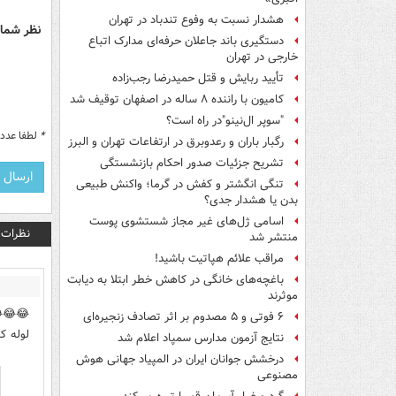
هشدار نسبت به وفوع تندباد در تهران
نظر شما 
دستگیری باند جاعلان حرفه‌ای مدارک اتباع
خارجی در تهران
تأیید ربایش و قتل حمیدرضا رجب‌زاده
کامیون با راننده ۸ ساله در اصفهان توقیف شد
"سوپر ال‌نینو"در راه است؟
*
لطفا عدد م
رگبار باران و رعدوبرق در ارتفاعات تهران و البرز
تشریح جزئیات صدور احکام بازنشستگی
تنگی انگشتر و کفش در گرما؛ واکنش طبیعی
بدن یا هشدار جدی؟
اسامی ژل‌های غیر مجاز شستشوی پوست
نظرات
منتشر شد
مراقب علائم هپاتیت باشید!
باغچه‌های خانگی در کاهش خطر ابتلا به دیابت
موثرند
۶ فوتی و ۵ مصدوم بر اثر تصادف زنجیره‌ای
لوله ک
نتایج آزمون مدارس سمپاد اعلام شد
درخشش جوانان ایران در المپیاد جهانی هوش
مصنوعی