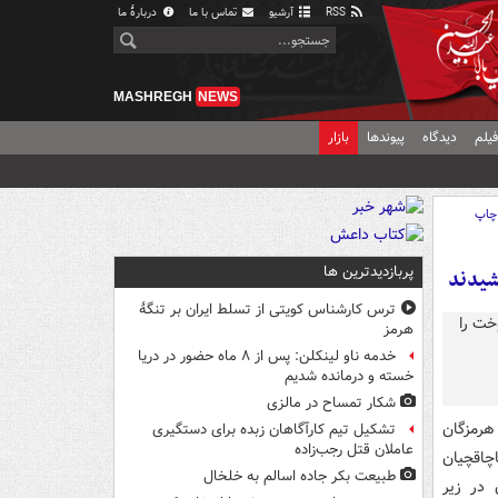
RSS
آرشیو
تماس با ما
دربارهٔ ما
MASHREGH
NEWS
یلم
دیدگاه
پیوندها
بازار
چاپ
پربازدیدترین ها
ترس کارشناس کویتی از تسلط ایران بر تنگۀ
هرمز
خدمه ناو لینکلن: پس از ۸ ماه حضور در دریا
خسته و درمانده‌ شدیم
شکار تمساح در مالزی
 هرمزگان
تشکیل تیم کارآگاهان زبده برای دستگیری
عاملان قتل رجب‌زاده
اچاقچیان
طبیعت بکر جاده اسالم به خلخال
 در زیر