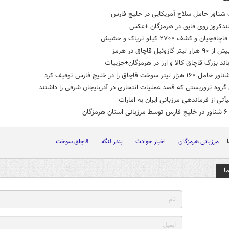
ناور حامل ‌سلاح ‌آمریکایی در خلیج فارس
دکروز روی قایق در هرمزگان +عکس
چیان و کشف ۲۷۰۰ کیلو تریاک و حشیش
ر گازوئیل قاچاق در هرمز
باند بزرگ قاچاق کالا و ارز در هرمزگان+جزییات
ر لیتر سوخت قاچاق را در خلیج فارس توقیف کرد
گروه تروریستی که قصد عملیات انتحاری در آذربایجان شرقی را داشتند
تی از فرماندهی مرزبانی ایران به امارات
زگان
مرزبانی هرمزگان
اخبار حوادث
بندر لنگه
قاچاق سوخت
ا