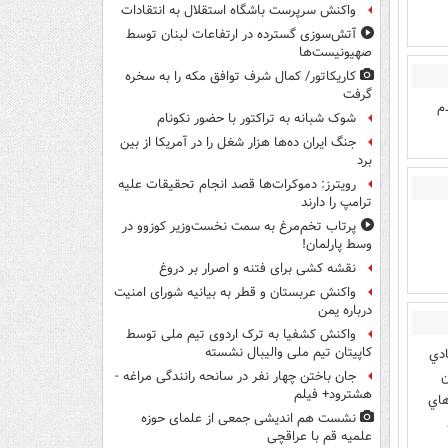
واکنش سرپرست باشگاه استقلال به انتقادات
آتش‌سوزی گسترده در ارتفاعات لبنان توسط
صهیونیست‌ها
کاریکاتور/ کمال شرف توافق مکه را به سخره
گرفت
م
شوک شبانه به تراکتور با حضور نکونام
جنگ ایران ده‌ها هزار شغل را در آمریکا از بین
برد
رویترز: دموکرات‌ها قصد انجام تحقیقات علیه
ترامپ را دارند
پرتاب تخم‌مرغ به سمت نخست‌وزیر کوزوو در
وسط پارلمان!
نقشه کشی برای فتنه و اصرار بر دروغ
واکنش عربستان و قطر به بیانیه شورای امنیت
درباره یمن
واکنش کشفیا به ترک اردوی تیم ملی توسط
کاپیتان تیم ملی والیبال نشسته
ادي
ردن
جان باختن چهار نفر در سانحه رانندگی مراغه -
هشترود+ فیلم
هاي
نشست هم اندیشی جمعی از علمای حوزه
علمیه قم با عراقچی