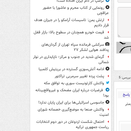
ترامپ در دام ایران افتاده است!
رونمایی از کتاب محرم و عاشورا با حضور
عراقچی
ارتش یمن: تاسیسات آرامکو را در جیزان هدف
قرار دادیم
قیمت خودرو همچنان در سطوح بالا؛ بازار قفل
شد
سرکشی فرمانده سپاه تهران از گردان‌های
پدافند هوایی لشکر ۲۷
گرمای شدید در جنوب و مرکز؛ ناپایداری در نوار
شمالی
ادامه آتش‌سوزی گسترده در بریتیش کلمبیا
پشت پرده تغییر سرمربی تراکتور
بررسی: 5
واکنش کارتونیست سوری به توافق مکه
فرضیات درباره ایران مضحک و غیرواقع‌بینانه
پاسخ
بود!
جاسوسی اسرائیلی‌ها برای ایران پایان ندارد!
😂😂🤣🤣🤣🤣🤣😋🤣🤣🤣 ۵ کیلومتر
واکنش صنعا به موضع‌گیری خصمانه شورای
امنیت
احتمال شکست اردوغان در دور دوم انتخابات
ریاست جمهوری ترکیه