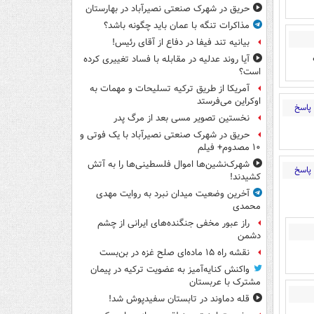
حریق در شهرک صنعتی نصیرآباد در بهارستان
مذاکرات تنگه با عمان باید چگونه باشد؟
بیانیه تند فیفا در دفاع از آقای رئیس!
آیا روند عدلیه در مقابله با فساد تغییری کرده
است؟
آمریکا از طریق ترکیه تسلیحات و مهمات به
اوکراین می‌فرستد
پاسخ
نخستین تصویر مسی بعد از مرگ پدر
حریق در شهرک صنعتی نصیرآباد با یک فوتی و
۱۰ مصدوم+ فیلم
شهرک‌نشین‌ها اموال فلسطینی‌ها را به آتش
پاسخ
کشیدند!
آخرین وضعیت میدان نبرد به روایت مهدی
محمدی
راز عبور مخفی جنگنده‌های ایرانی از چشم
دشمن
نقشه راه ۱۵ ماده‌ای صلح غزه در بن‌بست
واکنش کنایه‌آمیز به عضویت ترکیه در پیمان
مشترک با عربستان
قله دماوند در تابستان سفیدپوش شد!