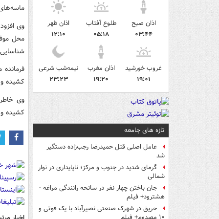
ماسه‌های 
اذان صبح
طلوع آفتاب
اذان ظهر
وی افزود
۱۲:۱۰
۰۵:۱۸
۰۳:۴۴
محل موفق
شناسایی 
غروب خورشید
اذان مغرب
نیمه‌شب شرعی
۲۳:۲۳
۱۹:۲۰
۱۹:۰۱
کشیده و 
وی خاطرن
کشیده و 
تازه های جامعه
عامل اصلی قتل حمیدرضا رجب‌زاده دستگیر
شد
گرمای شدید در جنوب و مرکز؛ ناپایداری در نوار
شمالی
جان باختن چهار نفر در سانحه رانندگی مراغه -
هشترود+ فیلم
حریق در شهرک صنعتی نصیرآباد با یک فوتی و
اخبار مرتب
۱۰ مصدوم+ فیلم