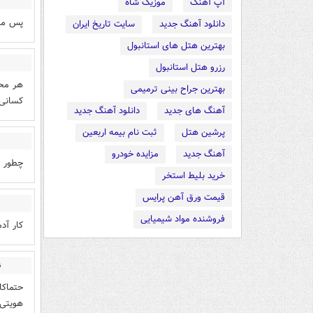
آپ آهنگ
موزیک شاه
پس مش
دانلود آهنگ جدید
سایت تاریخ ایران
بهترین هتل های استانبول
رزرو هتل استانبول
بهترین جراح بینی ترمیمی
کسانی 
آهنگ های جدید
دانلود آهنگ جدید
پرشین هتل
ثبت نام بیمه اربعین
آهنگ جدید
مزایده خودرو
چطور هیچکس ۵ کیلو متر را ندیده خ
خرید بلیط استخر
قیمت ورق آهن پرایس
فروشنده مواد شیمیایی
کار آد
ن
حتماکار
هویتی‌