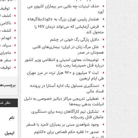
حذف لبنیات چه بلایی سر بیماران کلیوی می
توقیف ش
آورد
کشف لن
هشدار پلیس تهران بزرگ به «کودک‌بلاگرها»
ناکامی قاچاق
قرص آزمایشی که می‌تواند درمان HIV را
کشف بیش از ۹۰ هزار لیت
متحول کند
انهدام 
دلایل پارگی رگ خونی در چشم
سپاه، شناور حامل ۱۶۰ هزا
علل مرگ زنان در ایران؛ بیماری‌های قلبی
همچنان در صدر
ماجرای 
توضیحات معاون امنیتی و انتظامی وزیر کشور
سفر هیأ
درباره قتل حمیدرضا رجب زاده
توقیف ۶ شناور در خلیج فارس توسط مرزبانی استان هرم
ثبت ۲ میلیون و ۹۲۰ هزار تردد در مرز مهران
طی ایام اربعین
برچسب‌ها
دستگیری مسئول یک اداره آستارا در پرونده
فساد مالی
تعطیلی تدریجی مراکز دیالیز خصوصی به دلیل
نظر شم
انباشت بدهی بیمه‌ها
تشکیل تیم کارآگاهان زبده برای دستگیری
نام
عاملان قتل رجب‌زاده
وجود شواهدی مبنی بر بمباران لامرد با فسفر
صدور ۱۰ فقره حکم قصاص برای «کلثوم
ایمیل
اکبری»