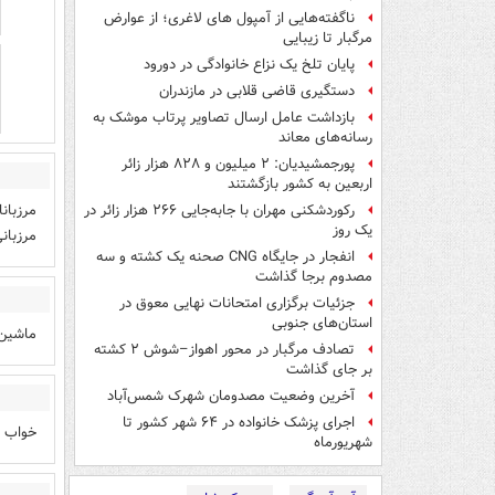
ناگفته‌هایی از آمپول های لاغری؛ از عوارض
مرگبار تا زیبایی
پایان تلخ یک نزاع خانوادگی در دورود
دستگیری قاضی قلابی در مازندران
بازداشت عامل ارسال تصاویر پرتاب موشک به
رسانه‌های معاند
پورجمشیدیان: ۲ میلیون و ۸۲۸ هزار زائر
اربعین به کشور بازگشتند
مرزبان
رکوردشکنی مهران با جابه‌جایی ۲۶۶ هزار زائر در
یک روز
مرزبان
انفجار در جایگاه CNG صحنه یک کشته و سه
مصدوم برجا گذاشت
جزئیات برگزاری امتحانات نهایی معوق در
استان‌های جنوبی
ماشین 
تصادف مرگبار در محور اهواز–شوش ۲ کشته
بر جای گذاشت
آخرین وضعیت مصدومان شهرک شمس‌آباد
اجرای پزشک خانواده در ۶۴ شهر کشور تا
خواب بودن 5 کیلوم
شهریورماه