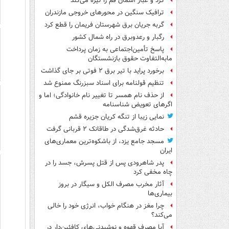
گرد و غبار آسمان قم را تیره می‌کند
ترافیک سنگین در محورهای خروجی مازندران
گربه جریان برق شهرستان فریمان را قطع کرد
رگبار و رعدوبرق در راه شمال کشور
پاسخ تأمین‌اجتماعی به زمان پرداخت
مابه‌التفاوت حقوق بازنشستگان
برخورد پراید با تیر برق ۲ فوتی بر جای گذاشت
تنظیم قولنامه برای اسناد سبزرنگ ممنوع شد
از حذف نام همسر تا تغییر نام خانوادگی؛ اما و
اگرهای تعویض شناسنامه
نمایی زیبا از تنگه کریان جزیره قشم
حادثه غرق‌شدگی در طاقانک ۲ قربانی گرفت
مسجد جامع یزد، از باشکوه‌ترین معماری‌های
ایران
پدر شاهرودی پس از قتل پسرش، جسد را در
چاه مخفی کرد
آثار مخرب مصرف الکل و سیگار در بروز
بیماری‌ها
چرا مغز در هنگام خواب، انرژی خود را خالی
می‌کند؟
آیا مصرف قهوه و نوشیدنی‌های کافئین‌دار در