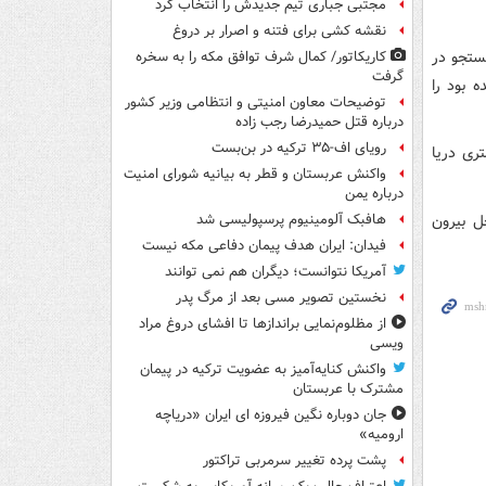
مجتبی جباری تیم جدیدش را انتخاب کرد
نقشه کشی برای فتنه و اصرار بر دروغ
ستجو در
کاریکاتور/ کمال شرف توافق مکه را به سخره
گرفت
 بود را
توضیحات معاون امنیتی و انتظامی وزیر کشور
درباره قتل حمیدرضا رجب زاده
رویای اف-۳۵ ترکیه در بن‌بست
: قاچاقچیان این خط لوله را از ساحل به عمق ۵کیلومتری دریا
واکنش عربستان و قطر به بیانیه شورای امنیت
درباره یمن
ل بیرون
هافبک آلومینیوم پرسپولیسی شد
فیدان: ایران هدف پیمان دفاعی مکه نیست
آمریکا نتوانست؛ دیگران هم نمی توانند
نخستین تصویر مسی بعد از مرگ پدر
از مظلوم‌نمایی براندازها تا افشای دروغ مراد
ویسی
واکنش کنایه‌آمیز به عضویت ترکیه در پیمان
مشترک با عربستان
جان دوباره نگین فیروزه ای ایران «دریاچه
ارومیه»
پشت پرده تغییر سرمربی تراکتور