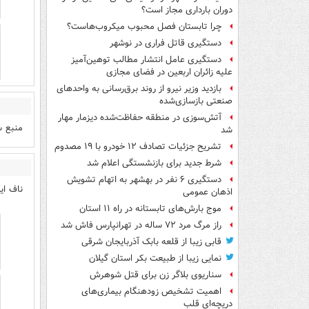
دوران بارداری مجاز است؟
چرا تابستان فصل محبوب میکروب‌هاست؟
دستگیری قاتل فراری در نوشهر
دستگیری عامل انتشار مطالب توهین‌آمیز
علیه زائران اربعین در فضای مجازی
بازدید وزیر نیرو از روند برق‌رسانی به واحدهای
صنعتی بازسازی‌شده
آتش‌سوزی در منطقه حفاظت‌شده دیزمار مهار
منبع س
شد
تشریح جزئیات تصادف ۱۲ خودرو با ۱۹ مصدوم
شرط جدید برای بازنشستگی اعلام شد
دستگیری ۶ نفر در بهشهر به اتهام تشویش
ناف ای
اذهان عمومی
موج بارش‌های تابستانه در راه ۱۱ استان
راز مرگ مرد ۷۲ ساله در تهرانپارس فاش شد
قابی زیبا از قلعه بابک آذربایجان شرقی
نمایی زیبا از طبیعت بکر استان گیلان
سناریوی بلاگر زن برای قتل شوهرش
اهمیت تشخیص زودهنگام بیماری‌های
دریچه‌ای قلب