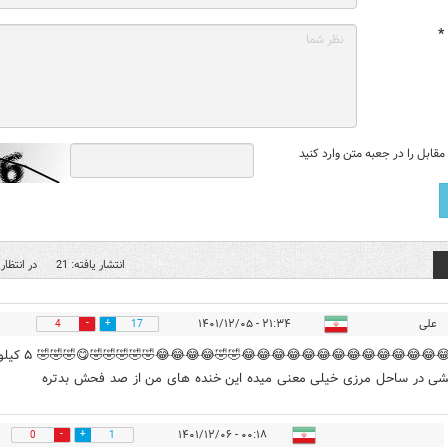
*
قابل را در جعبه متن وارد کنید
انتشار یافته: 21
در انتظار 
علی
۲۱:۳۴ - ۱۴۰۱/۱۲/۰۵
4
17
😂😂😂😂😂😂😂😂😂😂😂😂😂😂😂😂🤣🤣😂😂
شی در ساحل مرزی خیلی معنی میده این خنده های من از صد فحش بدتره
۰۰:۱۸ - ۱۴۰۱/۱۲/۰۶
0
1