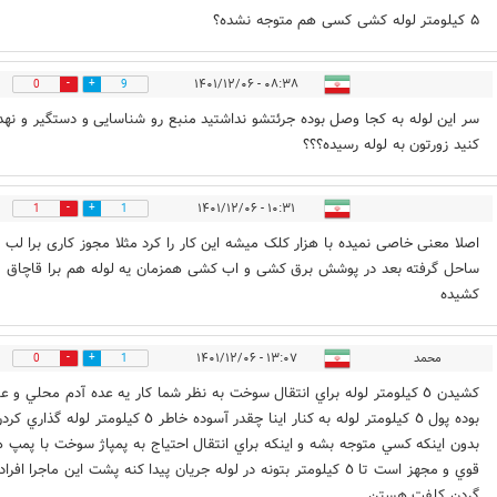
۵ کیلومتر لوله کشی کسی هم متوجه نشده؟
۰۸:۳۸ - ۱۴۰۱/۱۲/۰۶
0
9
سر این لوله به کجا وصل بوده جرئتشو نداشتید منبع رو شناسایی و دستگیر و نهد
کنید زورتون به لوله رسیده؟؟؟
۱۰:۳۱ - ۱۴۰۱/۱۲/۰۶
1
1
اصلا معنی خاصی نمیده با هزار کلک میشه این کار را کرد مثلا مجوز کاری برا لب
ساحل گرفته بعد در پوشش برق کشی و اب کشی همزمان یه لوله هم برا قاچاق
کشیده
محمد
۱۳:۰۷ - ۱۴۰۱/۱۲/۰۶
0
1
كشيدن ٥ كيلومتر لوله براي انتقال سوخت به نظر شما كار يه عده آدم محلي و ع
بوده پول ٥ كيلومتر لوله به كنار اينا چقدر آسوده خاطر ٥ كيلومتر لوله گذاري ك
بدون اينكه كسي متوجه بشه و اينكه براي انتقال احتياج به پمپاژ سوخت با پمپ 
قوي و مجهز است تا ٥ كيلومتر بتونه در لوله جريان پيدا كنه پشت اين ماجرا افراد
گردن كلفت هستن