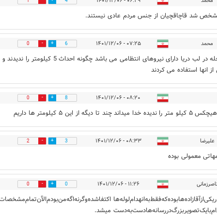
محمد
۰۶:۲۹ - ۱۴۰۱/۱۲/۰۶
1
4
خص شد قاچاقچیان از جنس مردم عادی نیستند.
محمد
۰۷:۲۵ - ۱۴۰۱/۱۲/۰۶
0
6
هر محله در لب دریا دارای نیروهای انتظامی می باشد چگونه احداث 5 کیلومتر را ن
از انها استفاده می کردند
۰۸:۲۰ - ۱۴۰۱/۱۲/۰۶
0
8
دا میداند چند تا دیگه از این ۵ کیلومتر ها داریم
علیرضا
۰۸:۳۳ - ۱۴۰۱/۱۲/۰۶
2
3
مهاتی معمولی بوده
اصرزمانی
۱۱:۲۶ - ۱۴۰۱/۱۲/۰۶
0
0
یکی‌ازآقازاده‌هابوده‌که‌فقط‌به‌انهدام‌لوله‌ها اکتفاشده‌وگرنه‌اگه‌من‌بودم‌الآن‌تمام‌مشخصات
ام‌بایک‌تصویربزرگ‌دررسانه‌هادست‌به‌دست میشد.