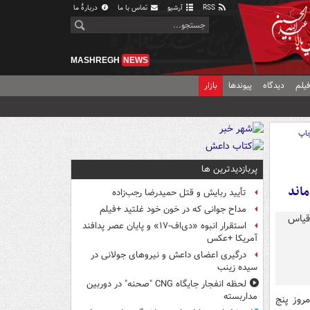
RSS
آرشیو
تماس با ما
دربارهٔ ما
MASHREGH
NEWS
یلم
دیدگاه
پیوندها
بازار
اپ
پربازدیدترین ها
اند
تأیید ربایش و قتل حمیدرضا رجب‌زاده
مداح جوانی که در خون خود غلتید +فیلم
استقرار انبوه «دی‌اف‑۱۷» و پایان عصر پدافند
آمریکا +عکس
درگیری اعضای داعش و نیروهای جولانی در
سیده زینب
لحظه انفجار جایگاه CNG "صحنه" در دوربین
مداربسته
مروز پنج