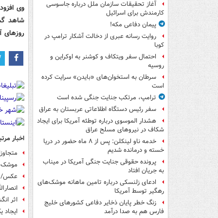
آغاز تحقیقات سازمان ملل درباره جاسوسی
وی افزود
کارمندش برای اسرائیل
شاهد گست
پیمان دفاعی مکه!
روزهای آ
روایت رسانه عبری از دخالت آشکار ترامپ در
کوبا
احتمال سفر ویتکاف و کوشنر به اوکراین و
روسیه
سرطان به استخوان‌های «بایدن» سرایت کرده
است
ترامپ، مرتکب جنایت جنگی شده است
سفر رئیس دستگاه اطلاعاتی عربستان به عراق
هشدار الموسوی درباره توطئه آمریکا برای ایجاد
شکاف در نیروهای مسلح عراق
اخبار مرتب
خدمه ناو لینکلن: پس از ۸ ماه حضور در دریا
خسته و درمانده‌ شدیم
متجاوز
پرونده حقوقی جنایت جنگی آمریکا در میناب
موشک‌ها
به جریان افتاد
عکس/ ر
ادعای زلنسکی درباره تامین ماهانه موشک‌های
انصارال
رهگیر توسط آمریکا
اثر انگ
زنگ خطر پایان ذخایر دفاعی کشورهای خلیج
ایجاد ی
فارس هم به صدا درآمد