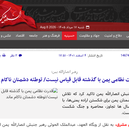
شنبه ۱۷ مرداد ۱۴۰۵ -
Aug 8 2026
ی
دفاع و امنیت
جهاد و مقاومت
حسینیه
فرهنگ و هنر
جامعه
اقتصاد
عکس و ف
1467
تاریخ انتشار:
۴ اسفند ۱۴۰۱ - ۱۷:۵۱
۲ نظر
چ
رهبر انصارالله یمن:
 نظامی یمن با گذشته قابل قیاس نیست/ توطئه دشمنان ناکام م
بش انصارالله یمن تاکید کرد که تلاش
نان یمن برای شکستن اراده یمنی‌ها، با
ال ها تجاوز، محاصره و جنگ شکست
ست.
ش مشرق،
به نقل از وبگاه العهد، عبدالملک الحوثی رهبر جنبش انصارالله یمن ا