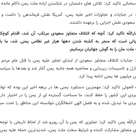
سخنانی تاکید کرد: تلاش های دشمنان در شکستن اراده ملت یمن ناکام مانده 
: در جنایات و تجاوزات اخیر علیه یمن، آمریکا نقش فرماندهی را داشت و ا
سعودی نقش اجرایی را برعهده داشتند.
ارالله تاکید کرد: آنچه که ائتلاف متجاوز سعودی مرتکب آن شد، اقدام کوچ
یاتی است که منجر به کشته شدن دهها هزار غیر نظامی یمنی شد، ما بای
ملت مان را به گوش جهانیان برسانیم.
: جنایات ائتلاف متجاوز سعودی از ابتدای تجاوز علیه یمن با قتل عام مردم ب
نازل و تاسیسات زیربنایی و محاصره همه جانبه یمن آغاز شد و بعدها با سیاس
 میلیون ها یمنی ادامه پیدا کرد.
الحوثی تاکید کرد: مهمترین دستاورد یمنی ها در برهه اخیر این بوده که توان
ردی این کشور را حفظ کنند، ما مساحت گسترده ای از یمن را در اختیار داری
ردی ما تبدیل شده و به فضل الهی اشغالگران نتوانسته این مناطق را تحت سی
رالله یمن تاکید کرد: تجاوزی که یمن با آن روبرو شد از لحاظ تاریخی با توج
 متجاوز مشارکت کننده و شرایط سخت ملت یمن، شدیدترین حمله علیه یمن ب