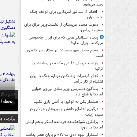
رصد می‌شود
اقدام ۱۱ سناتور آمریکایی برای توقف جنگ
علیه ایران
تشکیل تیم 
دعوت مجدد عربستان از نخست‌وزیر عراق برای
دستگیری ع
سفر به ریاض
پدیده اسرائیلی‌هایی که برای ایران جاسوسی
می‌کنند، پایان ندارد!
مقام سابق صهیونیست: عربستان ببر کاغذی
است
بازتاب «پیمان دفاعی مکه» در رسانه‌های
ترکیه
مه
کدام فرضیات واشنگتن درباره جنگ با ایران
هلدینگ خ
اشتباه از کار درآمد
پنتاگون دسترسی وزیر سابق نیروی هوایی
فیلم برگزی
آمریکا را قطع کرد
لحظه انفجار جایگاه
هشدار پکن به توکیو: با آتش بازی نکنید
درگیری اعضای داعش و نیروهای جولانی در
سیده زینب
برگزیده و
برکناری شوکه‌کننده فرمانده لشکر پنجم ارتش
آمریکا در اروپا
استقرار انبوه «دی‌اف‑۱۷» و پایان عصر پدافند