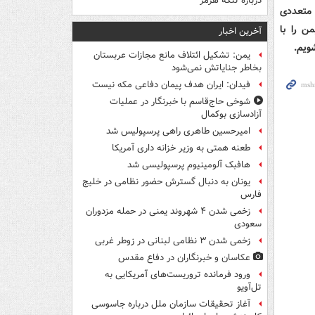
درباره تنگه هرمز
 متعددی
ن را با
آخرین اخبار
ویم.
یمن: تشکیل ائتلاف مانع مجازات عربستان
بخاطر جنایاتش نمی‌شود
فیدان: ایران هدف پیمان دفاعی مکه نیست
شوخی حاج‌قاسم با خبرنگار در عملیات
آزادسازی بوکمال
امیرحسین طاهری راهی پرسپولیس شد
طعنه همتی به وزیر خزانه داری آمریکا
هافبک آلومینیوم پرسپولیسی شد
یونان به دنبال گسترش حضور نظامی در خلیج
فارس
زخمی شدن ۴ شهروند یمنی در حمله مزدوران
سعودی
زخمی شدن ۳ نظامی لبنانی در زوطر غربی
عکاسان و خبرنگاران در دفاع مقدس
ورود فرمانده تروریست‌های آمریکایی به
تل‌آویو
آغاز تحقیقات سازمان ملل درباره جاسوسی