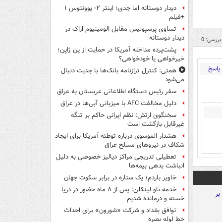
دیدار دوستانه اما جدی؛ اینتر ۲- یوونتوس ۱
+فیلم
تساوی پرسپولیس مقابل الومینیوم اراک در
دیدار دوستانه
بررسی: 0
پشت‌پرده مداخله آمریکا در حمایت از یِن ژاپن؛
خیرخواهی یا خودخواهی؟
پاسخ
همتی: کنترل ترازنامه بانک‌ها با جدیت دنبال
می‌شود
سفر رئیس دستگاه اطلاعاتی عربستان به عراق
دلیل مخالفت AFC با میزبانی آبی‌ها در عراق
سخنگوی ارتش: نظم ایرانی حاکم بر تنگه
غیرقابل بازگشت است
هشدار الموسوی درباره توطئه آمریکا برای ایجاد
شکاف در نیروهای مسلح عراق
تعطیلی تدریجی مراکز دیالیز خصوصی به دلیل
انباشت بدهی بیمه‌ها
خاویر باردم؛ یک ستاره در برابر سکوت جهان
خدمه ناو لینکلن: پس از ۸ ماه حضور در دریا
خسته و درمانده‌ شدیم
توافق بغداد و شرکت «شورون» برای احداث
خط لوله بصره