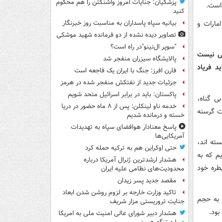
پزشکیان: جنایات امروز واشنگتن را هم محکوم
است.
کنید
مارات و
بیانیه سپاه پاسداران به مناسبت روز خبرنگار
تصاویر دیده‌ نشده از دو فرمانده شهید موشکی
"سوپر ال‌نینو"در راه است؟
کی نیست
پالایشگاه سیزران منفجر شد
د فریاد
فارن افرز: جنگ با ایران یک فاجعه است
جزئیات جدید از نفتکش منفجر شده در هرمز
پاکستان: باید در برابر اسرائیل متحد شویم
ی گناه،
خدمه ناو لینکلن: پس از ۸ ماه حضور در دریا
ت گرسنه
خسته و درمانده‌ شدیم
پاسخ معنادار هوافضای سپاه به تهدیدات
آمریکایی‌ها
سته اند،
حتی اوکراین هم به ترکیه حمله کرد
م که به
هشدار ارشدترین ژنرال آمریکا درباره
طره خود
محدودیت‌های نظامی علیه ایران
مقصد جدید پسر زیدان
تاکید وزارت خارجه بر لزوم روشن شدن ابعاد
ه به حجم
جنایت تروریستی مزار شریف
ود.
هشدار دبیر شورای عالی امنیت ملی به امریکا