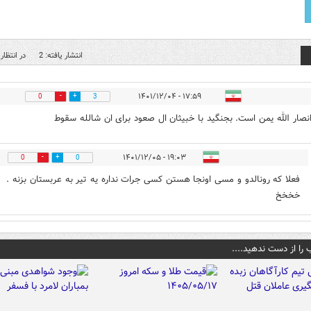
انتشار یافته: 2
در انتظار 
۱۷:۵۹ - ۱۴۰۱/۱۲/۰۴
0
3
انصار الله یمن است. بجنگید با خبیثان ال صعود برای ان شالله سقوط
۱۹:۰۳ - ۱۴۰۱/۱۲/۰۵
0
0
فعلا که رونالدو و مسی اونجا هستن کسی جرات نداره یه تیر به عربستان بزنه .
خخخخ
 را از دست ندهید....