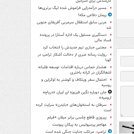
کارمندش برای اسرائیل
مسیر درآمدزایی فراموش شده لیگ برتری‌ها
پیمان دفاعی مکه!
مربی سابق استقلال سرمربی آفریقای جنوبی
شد
دستگیری مسئول یک اداره آستارا در پرونده
فساد مالی
مجتبی جباری تیم جدیدش را انتخاب کرد
روایت رسانه عبری از دخالت آشکار ترامپ در
کوبا
هشدار حماس درباره اقدامات توسعه طلبانه
اشغالگران در کرانه باختری
احتمال سفر ویتکاف و کوشنر به اوکراین و
روسیه
جان دوباره نگین فیروزه ای ایران «دریاچه
ارومیه»
سرطان به استخوان‌های «بایدن» سرایت کرده
است
پیروزی قاطع چلسی برابر میلان +فیلم
مهاجم پرسپولیس به پیکان پیوست
ترامپ، مرتکب جنایت جنگی شده است