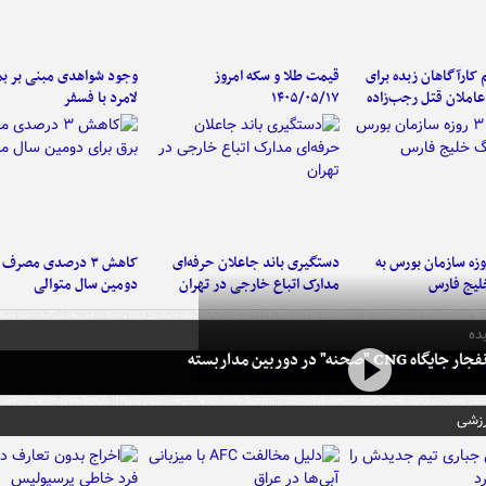
کارآگاهان زبده برای
قیمت طلا و سکه امروز
وجود شواهدی مبنی بر بمب
املان قتل رجب‌زاده
۱۴۰۵/۰۵/۱۷
لامرد با فسفر
لت ۳ روزه سازمان بورس به
دستگیری باند جاعلان حرفه‌ای
کاهش ۳ درصدی مصرف
لیج فارس
مدارک اتباع خارجی در تهران
دومین سال متوالی
ده
 CNG "صحنه" در دوربین مداربسته
رزشی