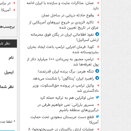
در براب
عمان: مذاکرات مثبت و سازنده با ایران ادامه
دارد
آمریکا 
وقوع حادثه دریایی در ساحل عمان
تاکید الزیدی بر خروج نیروهای آمریکایی از
برچسب‌ها
عراق در تاریخ تعیین شده
نفوذ اطلاعاتی ایران در یگان فوق محرمانه
ارتش اسرائیل!
نظر شم
کوبا: فرمان اجرایی ترامپ باعث ایجاد بحران
بشردوستانه شده
نام
ترامپ مجبور به پس‌دادن ۱۰۰ میلیارد دلار از
پول تعرفه‌ها شد
تنگه هرمز، برگ برنده ایران قدرتمند!
ایمیل
راهبرد ایران "پنتاگون" را شکست می‌دهد
وکیل ترامپ در پرونده حق‌السکوت، وزیر
نظر شما 
دادگستری شد
حتی اوکراین هم به ترکیه حمله کرد
مسرور بارزانی: نمی خواهیم طرفی در
درگیری‌های منطقه باشیم
قطع دست عربستان سعودیِ تحت حمایت
*
لطفا عدد م
آمریکا
عملیات ارتش پاکستان در خیبرپختونخوا؛ ۸