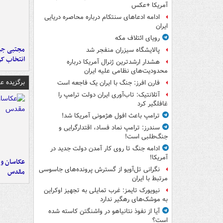
آمریکا +عکس
ادامه ادعاهای سنتکام درباره محاصره دریایی
ایران
رویای ائتلاف مکه
مجتبی جبا
پالایشگاه سیزران منفجر شد
انتخاب کر
هشدار ارشدترین ژنرال آمریکا درباره
محدودیت‌های نظامی علیه ایران
برگزیده 
فارن افرز: جنگ با ایران یک فاجعه است
آتلانتیک: تاب‌آوری ایران دولت ترامپ را
غافلگیر کرد
ترامپ باعث افول هژمونی آمریکا شد!
سندرز: ترامپ نماد فساد، اقتدارگرایی و
جنگ‌طلبی است!
ادامه جنگ تا روی کار آمدن دولت جدید در
آمریکا!
عکاسان و 
نگرانی تل‌آویو از گسترش پرونده‌های جاسوسی
مقدس
مرتبط با ایران
نیویورک تایمز: غرب تمایلی به تجهیز اوکراین
به موشک‌های رهگیر ندارد
آیا از نفوذ نتانیاهو در واشنگتن کاسته شده
است؟