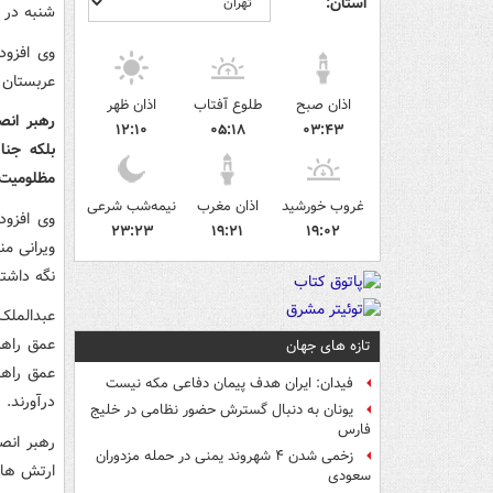
استان:
شنبه در 
وی افزود
عربستان 
اذان صبح
طلوع آفتاب
اذان ظهر
رهبر انص
۱۲:۱۰
۰۵:۱۸
۰۳:۴۳
بلکه جنا
مظلومیت 
غروب خورشید
اذان مغرب
نیمه‌شب شرعی
وی افزود
۲۳:۲۳
۱۹:۲۱
۱۹:۰۲
ویرانی م
نگه داشتن
عبدالملک 
عمق راهب
تازه های جهان
عمق راهب
فیدان: ایران هدف پیمان دفاعی مکه نیست
درآورند.
یونان به دنبال گسترش حضور نظامی در خلیج
فارس
رهبر انصا
زخمی شدن ۴ شهروند یمنی در حمله مزدوران
ارتش های
سعودی