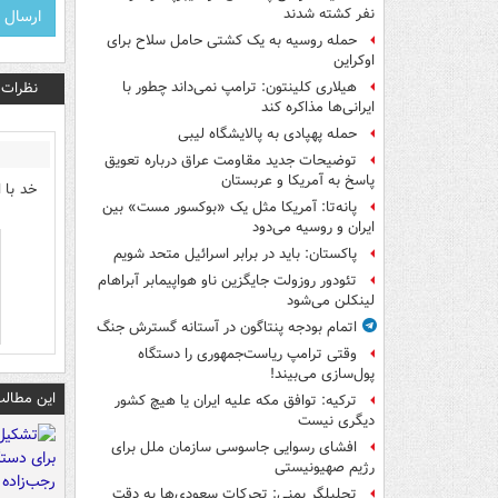
نفر کشته شدند
حمله روسیه به یک کشتی حامل سلاح برای
اوکراین
نظرات
هیلاری کلینتون: ترامپ نمی‌داند چطور با
ایرانی‌ها مذاکره کند
حمله پهپادی به پالایشگاه لیبی
توضیحات جدید مقاومت عراق درباره تعویق
پاسخ به آمریکا و عربستان
خد با 
پانه‌تا: آمریکا مثل یک «بوکسور مست» بین
ایران و روسیه می‌دود
پاکستان: باید در برابر اسرائیل متحد شویم
تئودور روزولت جایگزین ناو هواپیمابر آبراهام
لینکلن می‌شود
اتمام بودجه پنتاگون در آستانه گسترش جنگ
وقتی ترامپ ریاست‌جمهوری را دستگاه
پول‌سازی می‌بیند!
این مطالب
ترکیه: توافق مکه علیه ایران یا هیچ کشور
دیگری نیست
افشای رسوایی جاسوسی سازمان ملل برای
رژیم صهیونیستی
تحلیلگر یمنی: تحرکات سعودی‌ها به دقت