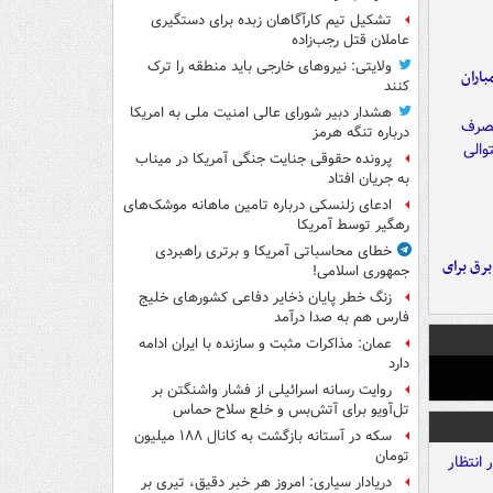
تشکیل تیم کارآگاهان زبده برای دستگیری
عاملان قتل رجب‌زاده
ولایتی: نیروهای خارجی باید منطقه را ترک
اران
کنند
هشدار دبیر شورای عالی امنیت ملی به امریکا
درباره تنگه هرمز
پرونده حقوقی جنایت جنگی آمریکا در میناب
به جریان افتاد
ادعای زلنسکی درباره تامین ماهانه موشک‌های
رهگیر توسط آمریکا
خطای محاسباتی آمریکا و برتری راهبردی
 برق برای
جمهوری اسلامی!
زنگ خطر پایان ذخایر دفاعی کشورهای خلیج
فارس هم به صدا درآمد
عمان: مذاکرات مثبت و سازنده با ایران ادامه
دارد
روایت رسانه اسرائیلی از فشار واشنگتن بر
تل‌آویو برای آتش‌بس و خلع سلاح حماس
سکه در آستانه بازگشت به کانال ۱۸۸ میلیون
تومان
دریادار سیاری: امروز هر خبر دقیق، تیری بر