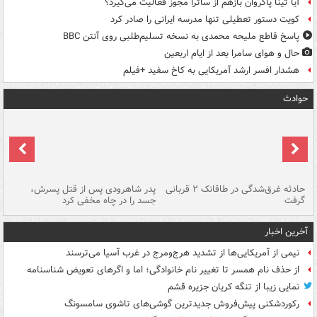
آیا تینا پاکروان بازهم از ساترا مجوز فعالیت می‌گیرد؟
کویت دستور تعطیلی تنها مدرسه ایرانی را صادر کرد
پاسخ قاطع ملیحه محمدی به نسخه تسلیم‌طلبی روی آنتن BBC
حال و هوای سامرا بعد از ایام اربعین
هشدار افسر ارشد آمریکایی به کاخ سفید +فیلم
حوادث
شته
حادثه غرق‌شدگی در طاقانک ۲ قربانی
پدر شاهرودی پس از قتل پسرش،
دس
گرفت
جسد را در چاه مخفی کرد
آخرین اخبار
نیمی از آمریکایی‌ها از تشدید هرج‌ومرج در غرب آسیا می‌ترسند
از حذف نام همسر تا تغییر نام خانوادگی؛ اما و اگرهای تعویض شناسنامه
نمایی زیبا از تنگه کریان جزیره قشم
رکوردشکنی پیش‌فروش جدیدترین گوشی‌های تاشوی سامسونگ