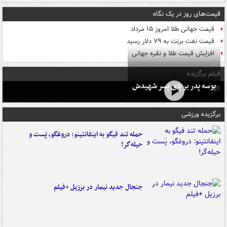
قیمت‌های روز در یک نگاه
قیمت جهانی طلا امروز ۱۵ مرداد
قیمت نفت برنت به ۷۹ دلار رسید
افزایش قیمت طلا و نقره جهانی
فیلم برگزیده
بوسه‌ پدر بر پای پسر شهیدش
برگزیده ورزشی
حمله تند فیگو به اینفانتینو: دروغگو، پَست‌ و
حیله‌گر!
جنجال جدید نیمار در برزیل +فیلم