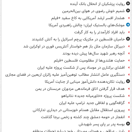
روایت پزشکیان از انحلال بانک آینده
شمیم خوش رضوی در هوای بین‌الحرمین
هشدار افسر ارشد آمریکایی به کاخ سفید +فیلم
موشک‌های بالستیک ایران؛ چالش راهبردی آمریکا
باید افراد کارآمدتر را به کار گرفت
حامیان فلسطین در مکزیک پرچم اسرائیل را به آتش کشیدند
دبیرکل سازمان ملل باز هم خواستار آتش‌بس فوری در اوکراین شد
آنچه رهبر شهید سال‌ها پیش دیده بودند
حمایت هلندی‌ها از مظلومیت فلسطین +فیلم
افشای برکناری در موساد پس از شکست پروژه علیه ایران
دستگیری عامل انتشار مطالب توهین‌آمیز علیه زائران اربعین در فضای مجازی
روایت تکان‌دهنده دانش‌آموز مینابی از جنایت آمریکا
هدف قرار گرفتن اتاق‌ فرماندهی مزدوران عربستان در یمن
شکست پروژه «خاورمیانه جدید» نتانیاهو
گزافه‌گویی و لفاظی جدید ترامپ علیه ایران
پیروزی استقلال مقابل همنام خوزستانی در دیداری تدارکاتی
انفجار در حومه دمشق چند کشته و زخمی برجا گذاشت
بوسه‌ پدر بر پای پسر شهیدش
رایزنی عراقچی و همتای موریتانی خود درباره تحولات منطقه