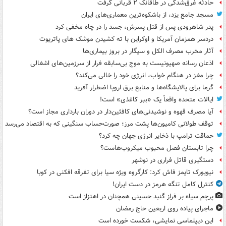
حادثه غرق‌شدگی در طاقانک ۲ قربانی گرفت
مسجد جامع یزد، از باشکوه‌ترین معماری‌های ایران
پدر شاهرودی پس از قتل پسرش، جسد را در چاه مخفی کرد
دردسر همزمان آمریکا و اوکراین با ته کشیدن موشک های پاتریوت
آثار مخرب مصرف الکل و سیگار در بروز بیماری‌ها
اذعان رسانه صهیونیست به موج بی‌سابقه فرار از سرزمین‌های اشغالی
چرا مغز در هنگام خواب، انرژی خود را خالی می‌کند؟
گرما برای پالایشگاه‌ها و منابع برق اروپا اضطرار آفرید
ایالات متحده واقعاً یک «ببر کاغذی» است!
آیا مصرف قهوه و نوشیدنی‌های کافئین‌دار در دوران بارداری مجاز است؟
توقف طولانی کامیون‌ها پشت مرز؛ صورت‌حساب سنگینی که به اقتصاد می‌رسد
حماقت ترامپ با ذخایر انرژی جهان چه کرد؟
چرا تابستان فصل محبوب میکروب‌هاست؟
دستگیری قاتل فراری در نوشهر
نیویورک تایمز فاش کرد: کارگروه ویژه سیا برای تفرقه افکنی در کوبا
کنترل کامل تنگه هرمز در دست ایران!
پرچم سیاه بر فراز گنبد حسینی همچنان در اهتزاز است
ماجرای پیاده روی اربعین حاج رمضان
این دیپلماسی نمایشی، شکست خورده است