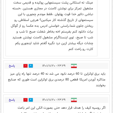
عینک ته استکانی پشت سیستمهایی پوکیده و قدیمی سخت
مشغول تمرکز برای نوشتن کامنت در مجازی هستین ،خسته
نباشی دلاور خدا قوت پهلوان ،فقط موندم چجوری با این
سیستمهای از تاریخ گذشته کار میکنین؟ هرچی اسقاطی رو
ریختن جلوی شما،راستی خواستی ادرس بده عکسا رو از گوگل
برات دانلود کنم بفرستم اخه بخاطر شغلت صبح تا شب و
شب تا صبح، توی اینستاگرام مشغول کامنت نوشتن هستید
چشات دیگه بیشتر ازین درد نگیره گفتم شاید اینجوری یکم
کارت رو راحت کنم
پاسخ
۲۳:۲۹ - ۱۴۰۱/۱۱/۲۰
0
0
باید برق اوکراین تا 60 درصد نابود می شد نه 40 درصد تنها راه پای میز
مذاکره آوردن امریکا قطعی 80 درصدی برق اوکراین است طوری که صنایع
بخوابند
پاسخ
۲۳:۲۹ - ۱۴۰۱/۱۱/۲۰
0
0
اگر روسیه کیف را هدف قرار دهد حتی بصورت الکی این امر باعث