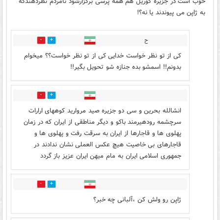
خوب است در جزیره کوریل هم همه پرسی برگزارشود تامردم نظردهندکه
به ژاپن می پیوندند یا نه؟!
ح
4
7
کی از تو نظر خواست خدایی کی از تو نظر خواست؟؟ میخوام
بدونم!! اسمشو بده جنازه شو تحویل بگیر!!
2
18
انشالله بحرین و سی دو جزیره صید مروارید کوههای ارارات
سرچشمه رودهیرمند باکو و دیگر مناطقی از ایران که در زمان
پهلوی ها و قاجارها از ایران به سرقت رفت و پهلوی ها و
قاجارهای بی خاصیت هیچ عکس العملی نشان ندادند در
جمهوری اسلامی ایران به مام میهن ایران عزیز باز گردد
6
7
ژاپن رو ولش کن ،آلبانی چه خبر؟