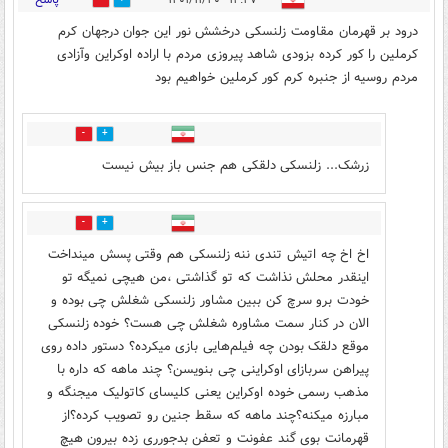
۱۴:۴۷ - ۱۴۰۱/۱۱/۲۰
2
4
درود بر قهرمان مقاومت زلنسکی درخشش نور این جوان درجهان کرم
کرملین را کور کرده بزودی شاهد پیروزی مردم با اراده اوکراین وآزادی
مردم روسیه از جنبره کرم کور کرملین خواهیم بود
1
2
زرشک... زلنسکی دلقکی هم جنس باز بیش نیست
0
2
اخ اخ چه اتیش تندی ننه زلنسکی هم وقتی پسش مینداخت
اینقدر محلش نذاشت که تو گذاشتی ،من هیچی نمیگه تو
خودت برو سرچ کن ببین مشاور زلنسکی شغلش چی بوده و
الان در کنار سمت مشاوره شغلش چی هست؟ خوده زلنسکی
موقع دلقک بودن چه فیلم‌هایی بازی میکرده؟ دستور داده روی
پیراهن سربازای اوکراینی چی بنویسن؟ چند ماهه که داره با
مذهب رسمی خوده اوکراین یعنی کلیسای کاتولیک میجنگه و
مبارزه میکنه؟چند ماهه که سقط جنین رو تصویب کرده؟از
قهرمانت بوی گند عفونت و تعفن بدجورری زده بیرون هیچ