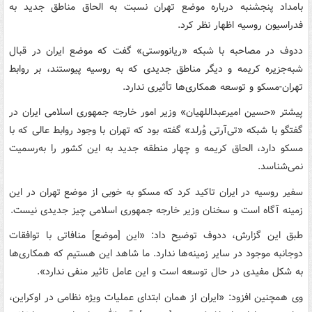
بامداد پنجشنبه درباره موضع تهران نسبت به الحاق مناطق جدید به
فدراسیون روسیه اظهار نظر کرد.
ددوف در مصاحبه با شبکه «ریانووستی» گفت که موضع ایران در قبال
شبه‌جزیره کریمه و دیگر مناطق جدیدی که به روسیه پیوستند، بر روابط
تهران-مسکو و توسعه همکاری‌ها تأثیری ندارد.
پیشتر «حسین امیرعبداللهیان» وزیر امور خارجه جمهوری اسلامی ایران در
گفتگو با شبکه «تی‌آرتی وُرلد» گفته بود که تهران با وجود روابط عالی که با
مسکو دارد، الحاق کریمه و چهار منطقه جدید به این کشور را به‌رسمیت
نمی‌شناسد.
سفیر روسیه در ایران تاکید کرد که مسکو به خوبی از موضع تهران در این
زمینه آگاه است و سخنان وزیر خارجه جمهوری اسلامی چیز جدیدی نیست.
طبق این گزارش، ددوف توضیح داد: «این [موضع] منافاتی با توافقات
دوجانبه موجود در سایر زمینه‌ها ندارد. ما شاهد این هستیم که همکاری‌ها
به شکل مفیدی در حال توسعه است و این عامل تاثیر منفی ندارد».
وی همچنین افزود: «ایران از همان ابتدای عملیات ویژه نظامی در اوکراین،