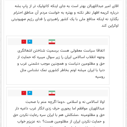
اقای امیر عبداللهیاان بهتر است به جای اینکه کاتولیک تر از پاپ بشه
درباره کریمه اظهار نظر نکنه و بهتره به خواست مردم آن مناطق احترام
بگذارد نه اینکه منافع ملی با یک کشور راهبردی را فدای رژیم صهیونیتی
اوکراین کند
0
3
اتفاقا سیاست معقولی هست برسمیت شناختن اشغالگری
وجهه انقلاب اسالامی ایران را زیر سوال میبره که حمایت از
حق و مظلومین دنیاست و همچنین موجب دشمنی غرب و
دنیا با ایران میشه اونم بخاطر کشوری نمک نشناس مثل
روسیه
1
0
اولا اسالامی نه و اسلامی ،دوما اگرچه منم با صحبت
عبداللهیان موافقم اما یجوری حرف زدی انگار غرب داعیه دار
حق و مظلومینه ،مشکلش هم با ایران سره رعایت نکردن حق
و حمایت نکردن ایران از مظلومین هست؟ ،نه عزیزم خواب