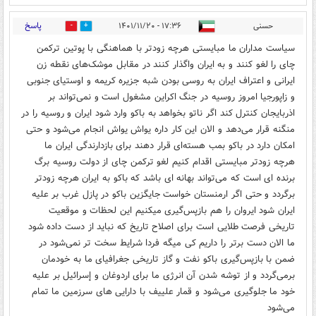
پاسخ
حسنی
۱۷:۳۶ - ۱۴۰۱/۱۱/۲۰
0
1
سیاست مداران ما مبایستی هرچه زودتر با هماهنگی با پوتین ترکمن
چای را لغو کنند و به ايران واگذار کنند در مقابل موشک‌های نقطه زن
ایرانی و اعتراف ايران به روسی بودن شبه جزیره کریمه و اوستیای جنوبی
و زاپورجیا امروز روسیه در جنگ اکراین مشغول است و نمی‌تواند بر
اذربایجان کنترل کند اگر ناتو بخواهد به باکو وارد شود ايران و روسیه را در
منگنه قرار می‌دهد و الان این کار داره یواش یواش انجام می‌شود و حتی
امکان دارد در باکو بمب هسته‌ای قرار دهند برای بازدارندگی ايران ما
هرچه زودتر مبایستی اقدام کنیم لغو ترکمن چای از دولت روسیه برگ
برنده ای است که می‌تواند بهانه ای باشد که باکو به ايران هرچه زودتر
برگردد و حتی اگر ارمنستان خواست جایگزین باکو در پازل غرب بر علیه
ایران شود ایروان را هم بازپس‌گیری میکنیم این لحظات و موقعیت
تاریخی فرصت طلایی است برای اصلاح تاریخ که نباید از دست داده شود
ما الان دست برتر را داریم کی میگه فردا شرایط سخت تر نمی‌شود در
ضمن با بازپس‌گیری باکو نفت و گاز تاریخی جغرافیای ما به خودمان
برمی‌گردد و از توشه‌ شدن آن انرژی ما برای اردوغان و إسرائيل بر علیه
خود ما جلوگیری می‌شود و قمار علییف با دارایی های سرزمین ما تمام
می‌شود