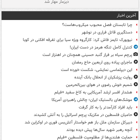
دیزمار مهار شد
مص
آخرین اخبار
چرا تابستان فصل محبوب میکروب‌هاست؟
دستگیری قاتل فراری در نوشهر
نیویورک تایمز فاش کرد: کارگروه ویژه سیا برای تفرقه افکنی در کوبا
کنترل کامل تنگه هرمز در دست ایران!
پرچم سیاه بر فراز گنبد حسینی همچنان در اهتزاز است
ماجرای پیاده روی اربعین حاج رمضان
این دیپلماسی نمایشی، شکست خورده است
روایت پزشکیان از انحلال بانک آینده
شمیم خوش رضوی در هوای بین‌الحرمین
هشدار افسر ارشد آمریکایی به کاخ سفید +فیلم
موشک‌های بالستیک ایران؛ چالش راهبردی آمریکا
باید افراد کارآمدتر را به کار گرفت
حامیان فلسطین در مکزیک پرچم اسرائیل را به آتش کشیدند
دبیرکل سازمان ملل باز هم خواستار آتش‌بس فوری در اوکراین شد
آنچه رهبر شهید سال‌ها پیش دیده بودند
حمایت هلندی‌ها از مظلومیت فلسطین +فیلم