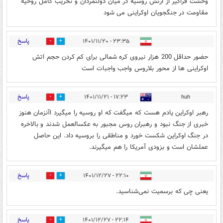
وحشت فراگیر از ارتش روسیه در میان دولتمردان و تخریب کامل روحیه
مقاومت در جنگجویان اوکراینی می شود
پاسخ
۲۳:۳۵ - ۱۴۰۱/۱۱/۲۰
0
1
حضور حداقل 200 هزار نیروی کره شمالی برای کم کردن حجم اتش
اوکراینی ها از محور بلاروس واجب واجبات است
پاسخ
۱۷:۲۳ - ۱۴۰۱/۱۱/۲۱
huh
0
0
رهبر اوکراین یادم هست که میگفت که او روسیه را میگیرد اآنزمان هنوز
خبری از جنگ نبود و رهبران روس مجبور به عکسالعمل شدند و بالاخره
در جنگ اوکراین شکست خورد و مناطقی را بروسیه داد. این حاصل
عملشان است و بزودی آمریکا را هم میگیرند.
پاسخ
۲۲:۱۰ - ۱۴۰۱/۱۲/۲۷
0
0
یعنی چی که برسمیت نمی‌شناسید.
پاسخ
۲۲:۱۴ - ۱۴۰۱/۱۲/۲۷
0
0