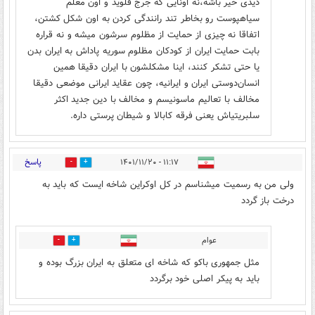
دیدی خیر باشه،نه اونایی که جرج فلوید و اون معلم
سیاهپوست رو بخاطر تند رانندگی کردن به اون شکل کشتن،
اتفاقا نه چیزی از حمایت از مظلوم سرشون میشه و نه قراره
بابت حمایت ایران از کودکان مظلوم سوریه پاداش به ایران بدن
یا حتی تشکر کنند، اینا مشکلشون با ایران دقیقا همین
انسان‌دوستی ایران و ایرانیه، چون عقاید ایرانی موضعی دقیقا
مخالف با تعالیم ماسونیسم و مخالف با دین جدید اکثر
سلبریتیاش یعنی فرقه کابالا و شیطان پرستی داره.
پاسخ
۱۱:۱۷ - ۱۴۰۱/۱۱/۲۰
12
10
ولی من به رسمیت میشناسم در کل اوکراین شاخه ایست که باید به
درخت باز گردد
عوام
0
5
مثل جمهوری باکو که شاخه ای متعلق به ایران بزرگ بوده و
باید به پیکر اصلی خود برگردد