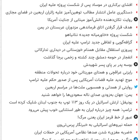
افشای برکناری در موساد پس از شکست پروژه علیه ایران
دستگیری عامل انتشار مطالب توهین‌آمیز علیه زائران اربعین در فضای مجازی
روایت تکان‌دهنده دانش‌آموز مینابی از جنایت آمریکا
هدف قرار گرفتن اتاق‌ فرماندهی مزدوران عربستان در یمن
شکست پروژه «خاورمیانه جدید» نتانیاهو
گزافه‌گویی و لفاظی جدید ترامپ علیه ایران
پیروزی استقلال مقابل همنام خوزستانی در دیداری تدارکاتی
انفجار در حومه دمشق چند کشته و زخمی برجا گذاشت
بوسه‌ پدر بر پای پسر شهیدش
رایزنی عراقچی و همتای موریتانی خود درباره تحولات منطقه
موج تهدید علیه قضات آمریکایی پس از صدور حکم علیه ترامپ
روایتی از همدلی و همسویی ملت‌ها در مراسم اربعین
یمن: جهان به‌زودی صدای ناله سعودی‌ها را خواهد شنید
یونیفل: ارتش اسرائیل در یک روز ۱۱۳ توپ به جنوب لبنان شلیک کرده است
ترامپ: همه چیز درباره ایران به طور استثنایی خوب پیش می‌رود
عبور از خط قرمز ایران یعنی مرگ!
حمله نیروهای اسرائیلی به خبرنگار پرس‌تی‌وی
«ضربه مغزی» شدن صدها نظامی آمریکایی در حملات ایران
جنگ در جبهه لبنان بعد از تفاهم‌نامه چه تغییری کرده؟