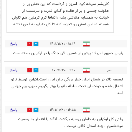
کاریشم نمیشه کرد، امروز و فرداست که این نعش پر از
عفونت جنسی و پر از عقده و گدای قدرت و سرمست از
خیانت به همسایه متلاشی بشه ،اتفاقا کرم کرملین هم کارش
همینه که این نعش رو تجزیه کنه تا کل دنیارو به لجن نکشه
پاسخ
۱۵:۱۴ - ۱۴۰۱/۱۱/۲۰
2
2
رئیس جمهور امریکا: پوتین از همین الان جنگ را در اوکراین باخته است
پاسخ
نصر
۱۶:۱۰ - ۱۴۰۱/۱۱/۲۰
0
0
توسعه ناتو در شمال ایران خطر بزرگی برای ایران است.اکراین توسط ناتو
اشغال شده و دولت ان تحت سلطه ناتو یا بهتر بگوییم صهیونیزم جهانی
استـ
پاسخ
۱۶:۵۵ - ۱۴۰۱/۱۱/۲۰
0
3
وقتی کل اوکراین به دامان روسیه برگشت آنگاه با افتخار به رسمیت
میشناسیم . چند استان کافی نیست .