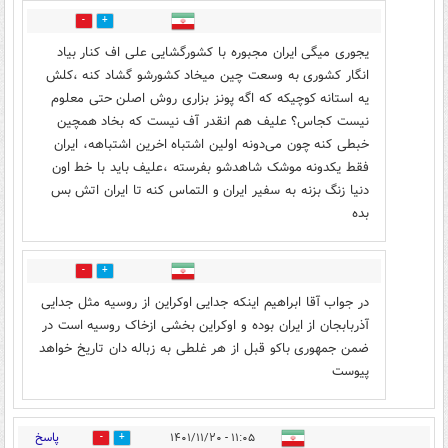
1
0
یجوری میگی ایران مجبوره با کشورگشایی علی اف کنار بیاد
انگار کشوری به وسعت چین میخاد کشورشو گشاد کنه ،کلش
یه استانه کوچیکه که اگه پونز بزاری روش اصلن حتی معلوم
نیست کجاس؟ علیف هم انقدر آف نیست که بخاد همچین
خبطی کنه چون می‌دونه اولین اشتباه اخرین اشتباهه، ایران
فقط یکدونه موشک شاهدشو بفرسته ،علیف باید با خط اون
دنیا زنگ بزنه به سفیر ایران و التماس کنه تا ایران اتش بس
بده
0
0
در جواب آقا ابراهیم اینکه جدایی اوکراین از روسیه مثل جدایی
آذربابجان از ایران بوده و اوکراین بخشی ازخاک روسیه است در
ضمن جمهوری باکو قبل از هر غلطی به زباله دان تاریخ خواهد
پیوست
پاسخ
۱۱:۰۵ - ۱۴۰۱/۱۱/۲۰
12
5