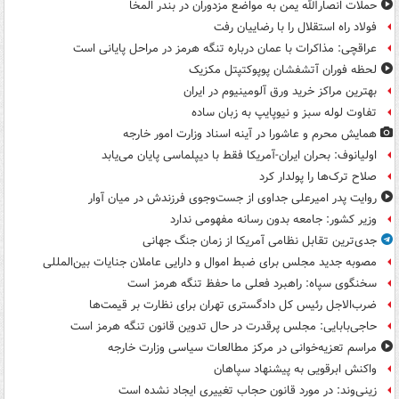
حملات انصارالله یمن به مواضع مزدوران در بندر المخا
فولاد راه استقلال را با رضاییان رفت
عراقچی: مذاکرات با عمان درباره تنگه هرمز در مراحل پایانی است
لحظه فوران آتشفشان پوپوکتپتل مکزیک
بهترین مراکز خرید ورق آلومینیوم در ایران
تفاوت لوله سبز و نیوپایپ به زبان ساده
همایش محرم و عاشورا در آینه اسناد وزارت امور خارجه
اولیانوف: بحران ایران-آمریکا فقط با دیپلماسی پایان می‌یابد
صلاح ترک‌ها را پولدار کرد
روایت پدر امیرعلی جداوی از جست‌وجوی فرزندش در میان آوار
وزیر کشور: جامعه بدون رسانه مفهومی ندارد
جدی‌ترین تقابل نظامی آمریکا از زمان جنگ جهانی
مصوبه جدید مجلس برای ضبط اموال و دارایی عاملان جنایات بین‌المللی
سخنگوی سپاه: راهبرد فعلی ما حفظ تنگه هرمز است
ضرب‌الاجل رئیس کل دادگستری تهران برای نظارت بر قیمت‌ها
حاجی‌بابایی: مجلس پرقدرت در حال تدوین قانون تنگه هرمز است
مراسم تعزیه‌خوانی در مرکز مطالعات سیاسی وزارت خارجه
واکنش ابرقویی به پیشنهاد سپاهان
زینی‌وند: در مورد قانون حجاب تغییری ایجاد نشده است