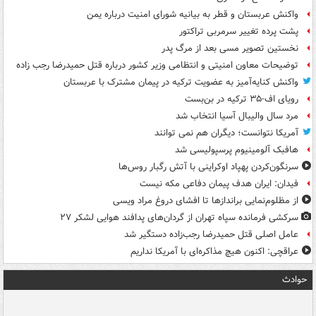
واکنش عربستان و قطر به بیانیه شورای امنیت درباره یمن
پشت پرده تغییر سرمربی تراکتور
نخستین تصویر مسی بعد از مرگ پدر
توضیحات معاون امنیتی و انتظامی وزیر کشور درباره قتل حمیدرضا رجب زاده
واکنش کنایه‌آمیز به عضویت ترکیه در پیمان مشترک با عربستان
رویای اف-۳۵ ترکیه در بن‌بست
مرد سال والیبال آسیا انتخاب شد
آمریکا نتوانست؛ دیگران هم نمی توانند
هافبک آلومینیوم پرسپولیسی شد
سرنگون‌کردن پهپاد اوکراینی با آتش رگبار روس‌ها
فیدان: ایران هدف پیمان دفاعی مکه نیست
از مظلوم‌نمایی براندازها تا افشای دروغ مراد ویسی
سرکشی فرمانده سپاه تهران از گردان‌های پدافند هوایی لشکر ۲۷
عامل اصلی قتل حمیدرضا رجب‌زاده دستگیر شد
عراقچی: اکنون هیچ مذاکره‌ای با آمریکا نداریم
حوادث