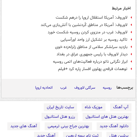
اخبار مرتبط
لاوروف: آمریکا استقلال اروپا را درهم شکست
لاوروف: آمریکا در مناطق کُردنشین با آتش‌بازی می‌کند
لاوروف: غرب در منزوی کردن روسیه شکست خورد
تاکید روسیه بر تشکیل ارز واحد اورآسیایی
بازدید سرلشکر سلامی از مناطق زلزله‌زده خوی
دیدار لاوروف با رئیس جمهوری عراق در بغداد
ابراز نگرانی ناتو درباره فعالیت‌های اتمی روسیه
توهمات فرقه‌ی پهلوی افسار پاره کرد +فیلم
برچسب‌ها
روسیه
سرگئی لاوروف
غرب
اتحادیه اروپا
آپ آهنگ
موزیک شاه
سایت تاریخ ایران
بهترین هتل های استانبول
رزرو هتل استانبول
دانلود آهنگ جدید
بهترین جراح بینی ترمیمی
آهنگ های جدید
پرشین هتل
ثبت نام بیمه اربعین
آهنگ جدید