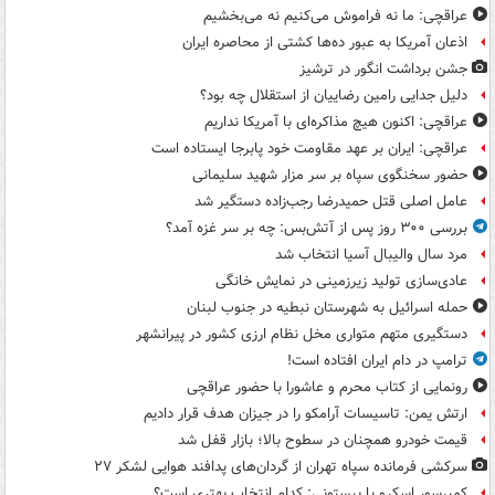
عراقچی: ما نه فراموش می‌کنیم نه می‌بخشیم
اذعان آمریکا به عبور ده‌ها کشتی از محاصره ایران
جشن برداشت انگور در ترشیز
دلیل جدایی رامین رضاییان از استقلال چه بود؟
عراقچی: اکنون هیچ مذاکره‌ای با آمریکا نداریم
عراقچی: ایران بر عهد مقاومت خود پابرجا ایستاده است
حضور سخنگوی سپاه بر سر مزار شهید سلیمانی
عامل اصلی قتل حمیدرضا رجب‌زاده دستگیر شد
بررسی ۳۰۰ روز پس از آتش‌بس: چه بر سر غزه آمد؟
مرد سال والیبال آسیا انتخاب شد
عادی‌سازی تولید زیرزمینی در نمایش خانگی
حمله اسرائیل به شهرستان نبطیه در جنوب لبنان
دستگیری متهم متواری مخل نظام ارزی کشور در پیرانشهر
ترامپ در دام ایران افتاده است!
رونمایی از کتاب محرم و عاشورا با حضور عراقچی
ارتش یمن: تاسیسات آرامکو را در جیزان هدف قرار دادیم
قیمت خودرو همچنان در سطوح بالا؛ بازار قفل شد
سرکشی فرمانده سپاه تهران از گردان‌های پدافند هوایی لشکر ۲۷
کمپرسور اسکرو یا پیستونی: کدام انتخاب بهتری است؟