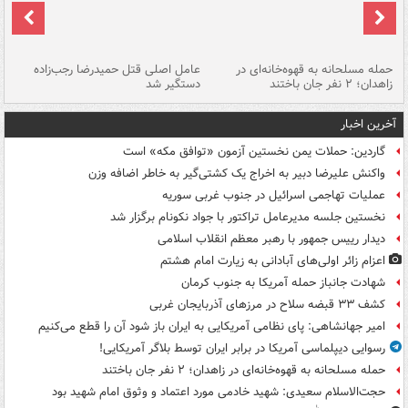
حمله مسلحانه به قهوه‌خانه‌ای در
عامل اصلی قتل حمیدرضا رجب‌زاده
گر
زاهدان؛ ۲ نفر جان باختند
دستگیر شد
نا
آخرین اخبار
گاردین: حملات یمن نخستین آزمون «توافق مکه» است
واکنش علیرضا دبیر به اخراج یک کشتی‌گیر به خاطر اضافه وزن
عملیات تهاجمی اسرائیل در جنوب غربی سوریه
نخستین جلسه مدیرعامل تراکتور با جواد نکونام برگزار شد
دیدار رییس جمهور با رهبر معظم انقلاب اسلامی
اعزام زائر اولی‌های آبادانی به زیارت امام هشتم
شهادت جانباز حمله آمریکا به جنوب کرمان
کشف ۳۳ قبضه سلاح در مرزهای آذربایجان غربی
امیر جهانشاهی: پای نظامی آمریکایی به ایران باز شود آن را قطع می‌کنیم
رسوایی دیپلماسی آمریکا در برابر ایران توسط بلاگر آمریکایی!
حمله مسلحانه به قهوه‌خانه‌ای در زاهدان؛ ۲ نفر جان باختند
حجت‌الاسلام سعیدی: شهید خادمی مورد اعتماد و وثوق امام شهید بود