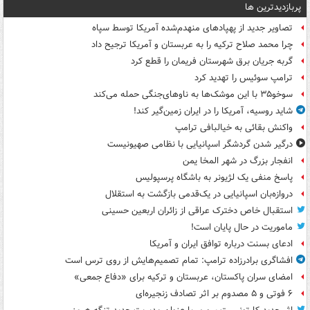
پربازدیدترین ها
تصاویر جدید از پهپادهای منهدم‌شده آمریکا توسط سپاه
چرا محمد صلاح ترکیه را به عربستان و آمریکا ترجیح داد
گربه جریان برق شهرستان فریمان را قطع کرد
ترامپ سوئیس را تهدید کرد
سوخو۳۵ با این موشک‌ها به ناوهای‌جنگی حمله می‌کند
شاید روسیه، آمریکا را در ایران زمین‌گیر کند!
واکنش بقائی به خیالبافی ترامپ
درگیر شدن گردشگر اسپانیایی با نظامی صهیونیست
انفجار بزرگ در شهر المخا یمن
پاسخ منفی یک لژیونر به باشگاه پرسپولیس
دروازه‌بان اسپانیایی در یک‌قدمی بازگشت به استقلال
استقبال خاص دخترک عراقی از زائران اربعین حسینی
ماموریت در حال پایان است!
ادعای بسنت درباره توافق ایران و آمریکا
افشاگری برادرزاده ترامپ: تمام تصمیم‌هایش از روی ترس است
امضای سران پاکستان، عربستان و ترکیه برای «دفاع جمعی»
۶ فوتی و ۵ مصدوم بر اثر تصادف زنجیره‌ای