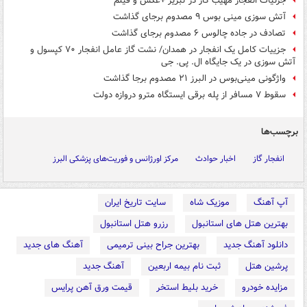
جزئیات انفجار مهیب گاز در تبریز +عکس و فیلم
آتش سوزی مینی بوس ۹ مصدوم برجای گذاشت
تصادف در جاده چالوس ۶ مصدوم برجای گذاشت
جزییات کامل یک انفجار در همدان/ نشت گاز عامل انفجار ۷۰ کپسول و
آتش سوزی در یک جایگاه ال. پی. جی
واژگونی مینی‌بوس در البرز ۲۱ مصدوم برجا گذاشت
سقوط ۷ مسافر از پله برقی ایستگاه مترو دروازه دولت
برچسب‌ها
انفجار گاز
اخبار حوادث
مرکز اورژانس و فوریت‌های پزشکی البرز
آپ آهنگ
موزیک شاه
سایت تاریخ ایران
بهترین هتل های استانبول
رزرو هتل استانبول
دانلود آهنگ جدید
بهترین جراح بینی ترمیمی
آهنگ های جدید
پرشین هتل
ثبت نام بیمه اربعین
آهنگ جدید
مزایده خودرو
خرید بلیط استخر
قیمت ورق آهن پرایس