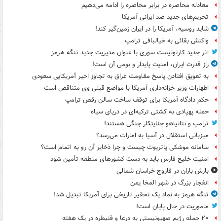
معادله محاصره در برابر محاصره را ادامه می‌دهیم
تحریم‌های جدید ضد ایرانی آمریکا
شاید روسیه، آمریکا را در ایران زمین‌گیر کند!
واکنش بقائی به خیالبافی ترامپ
اثر جدید کارتونیست سوری با عنوان مدیریت جدید تنگه هرمز
راز قدرت ایران، امنیت پایدار و بومی آن است!
به تعویق افتادن پاسخ مقاومت عراق به تجاوز اخیر آمریکایی سعودی
اظهارات وزیر خزانه‌داری آمریکا با مواضع قبلی وی متناقض است
حکم دادگاه آمریکا برای توقف ساخت سالن رقص ترامپ
حمله پهپادی به کشتی ترکیه‌ای در دریای سیاه
ترامپ و نتانیاهو جنایتکار جنگی هستند!
میزبانی استقلال در آسیا به امارات می‌رسد؟
سامانه موشکی پاتریوت چیست و چرا ذخایر آن رو به اتمام است؟
امنیت خلیج فارس باید به دست کشورهای منطقه تأمین شود
بارش باران در فاروج خراسان شمالی
انفجار بزرگ در شهر المخا یمن
تنگه هرمز به نماد یک تحقیر تاریخی برای آمریکا تبدیل شد!
ماموریت در حال پایان است!
۲۰ حمله رژیم صهیونیستی به درعا و قنیطره در یک هفته