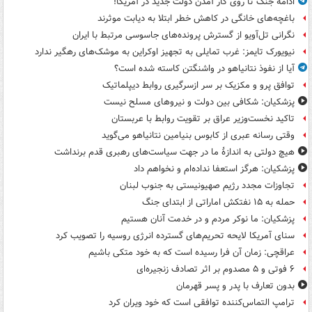
ادامه جنگ تا روی کار آمدن دولت جدید در آمریکا!
باغچه‌های خانگی در کاهش خطر ابتلا به دیابت موثرند
نگرانی تل‌آویو از گسترش پرونده‌های جاسوسی مرتبط با ایران
نیویورک تایمز: غرب تمایلی به تجهیز اوکراین به موشک‌های رهگیر ندارد
آیا از نفوذ نتانیاهو در واشنگتن کاسته شده است؟
توافق پرو و مکزیک بر سر ازسرگیری روابط دیپلماتیک
پزشکیان: شکافی بین دولت و نیروهای مسلح نیست
تاکید نخست‌وزیر عراق بر تقویت روابط با عربستان
وقتی رسانه عبری از کابوس بنیامین نتانیاهو می‌گوید
هیچ دولتی به اندازۀ ما در جهت سیاست‌های رهبری قدم برنداشت
پزشکیان: هرگز استعفا نداده‌ام و نخواهم داد
تجاوزات مجدد رژیم صهیونیستی به جنوب لبنان
حمله به ۱۵ نفتکش‌ اماراتی از ابتدای جنگ
پزشکیان: ما نوکر مردم و در خدمت آنان هستیم
سنای آمریکا لایحه تحریم‌های گسترده انرژی روسیه را تصویب کرد
عراقچی: زمان آن فرا رسیده است که به خود متکی باشیم
۶ فوتی و ۵ مصدوم بر اثر تصادف زنجیره‌ای
بدون تعارف با پدر و پسر قهرمان
ترامپ التماس‌کننده توافقی است که خود ویران کرد