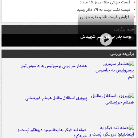
قیمت جهانی طلا امروز ۱۵ مرداد
قیمت نفت برنت به ۷۹ دلار رسید
افزایش قیمت طلا و نقره جهانی
فیلم برگزیده
بوسه‌ پدر بر پای پسر شهیدش
برگزیده ورزشی
هشدار سرمربی پرسپولیس به جاسوس تیم
پیروزی استقلال مقابل همنام خوزستانی
حمله تند فیگو به اینفانتینو: دروغگو، پَست‌ و
حیله‌گر!