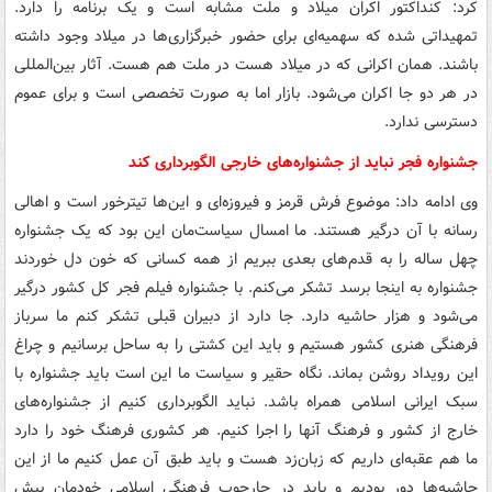
کرد: کنداکتور اکران میلاد و ملت مشابه است و یک برنامه را دارد.
تمهیداتی شده که سهمیه‌ای برای حضور خبرگزاری‌ها در میلاد وجود داشته
باشند. همان اکرانی که در میلاد هست در ملت هم هست. آثار بین‌المللی
در هر دو جا اکران می‌شود. بازار اما به صورت تخصصی است و برای عموم
دسترسی ندارد.
جشنواره فجر نباید از جشنواره‌های خارجی الگوبرداری کند
وی ادامه داد: موضوع فرش قرمز و فیروزه‌ای و این‌ها تیترخور است و اهالی
رسانه با آن درگیر هستند. ما امسال سیاست‌مان این بود که یک جشنواره
چهل ساله را به قدم‌های بعدی ببریم از همه کسانی که خون دل خوردند
جشنواره به اینجا برسد تشکر می‌کنم. با جشنواره فیلم فجر کل کشور درگیر
می‌شود و هزار حاشیه دارد. جا دارد از دبیران قبلی تشکر کنم ما سرباز
فرهنگی هنری کشور هستیم و باید این کشتی را به ساحل برسانیم و چراغ
این رویداد روشن بماند. نگاه حقیر و سیاست ما این است باید جشنواره با
سبک ایرانی اسلامی همراه باشد. نباید الگوبرداری کنیم از جشنواره‌های
خارج از کشور و فرهنگ آنها را اجرا کنیم. هر کشوری فرهنگ خود را دارد
ما هم عقبه‌ای داریم که زبان‌زد هست و باید طبق آن عمل کنیم ما از این
حاشیه‌ها دور بودیم و باید در چارچوب فرهنگی اسلامی خودمان پیش