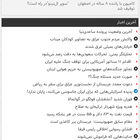
۱ خودرو با ۱۹
کامیون با راننده ۸ ساله در اصفهان
"سوپر ال‌نینو"در راه است؟
رگ
توقیف شد
ته
آخرین اخبار
آخرین وضعیت پرونده ساعدی‌نیا
واکنش مردم جنوب عراق به تصاویر کودکان میناب
خیابان‌های بمبئی غرق شدند
تحلیلگر یمنی: تحرکات سعودی‌ها به دقت رصد می‌شود
اقدام ۱۱ سناتور آمریکایی برای توقف جنگ علیه ایران
تجاوز جنگنده‌های صهیونیستی به حریم هوایی لبنان
صورت جدید مسئله جنگ؟!
دعوت مجدد عربستان از نخست‌وزیر عراق برای سفر به ریاض
پدیده اسرائیلی‌هایی که برای ایران جاسوسی می‌کنند، پایان ندارد!
فوران شدید آتشفشان فوئگو در گواتمالا
هدیه ویژه شهردار ترکیه‌ای به صلاح
قیمت نفت به ۸۳ دلار و ۵۵ سنت در هر بشکه رسید
مقام سابق صهیونیست: عربستان ببر کاغذی است
افشای رسوایی اخلاقی رئیس فیفا
جنایت‌هایی که فراموش نمی‌شوند