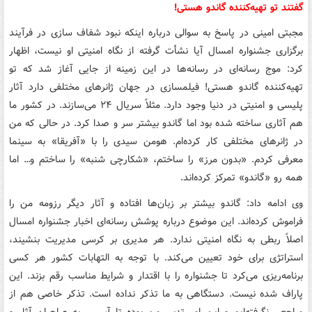
گفتند تو تهیه‌کننده گاندو هستی!
مجبتی امینی در پاسخ به سوالی درباره اینکه نبود شفاف سازی در فرآیند
برگزاری جشنواره امسال آیا نشأت گرفته از نگاه امنیتی او نیست، اظهار
کرد: موج رسانه‌ای در رسانه‌ها در این زمینه از جایی آغاز شد که تو
تهیه‌کننده گاندو هستی! فیلمسازی در جهان ژانرهای مختلفی دارد آثار
پلیسی و امنیتی در دنیا وجود دارد. مثلاً سریال ۲۴ می‌سازند. در کشور ما
هم آثاری ساخته شده بود اما گاندو بیشتر سر و صدا کرد. در حالی که من
در ژانرهای مختلفی کار کرده‌ام. هومن سیدی را با «آفریقا» به سینما
معرفی کردم. «بدون مرز» را ساختم، «شکارچی شنبه» را ساختم و… اما
همه رو «گاندو» تمرکز کرده‌اند.
وی ادامه داد: گاندو بیشتر بر زبان‌ها افتاده و آثار دیگر رزومه من را
فراموش کرده‌اند. این موضوع درباره پوشش رسانه‌ای اخبار جشنواره امسال
اصلاً ربطی به نگاه امنیتی ندارد. هر مدیری بر کرسی مدیریت بنشیند،
استراتژی برای خود تعیین می‌کند. با توجه به التهابات کشور هر کسی
برنامه‌ریزی می‌کرد تا جشنواره را با اقتدار و شرایط مناسب رقم بزند. این
پاراف شده نیست. دستگاهی به ما تذکر نداده است. تذکر خاصی هم از
مراجعی نگرفته‌ایم و این امر تدبیر من بوده تا آسیبی به صاحبان آثار و