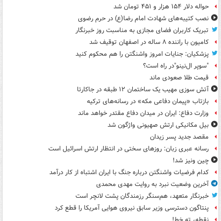
حواله دلار ۱۵۴ هزار و ۴۵۱ تومان شد
نصب کتیبه‌های شهادت امام رضا(ع) در حرم رضوی
تبریک کاربران فضای مجازی به مناسبت روز خبرنگار
کامیون با راننده ۸ ساله در اصفهان توقیف شد
پزشکیان: جنایات امروز واشنگتن را هم محکوم کنید
"سوپر ال‌نینو"در راه است؟
قیمت طلا صعودی ماند
آتش سوزی مهیب یک ساختمان ۱۲ طبقه در جاکارتا
بازتاب «پیمان دفاعی مکه» در رسانه‌های ترکیه
وزارت دفاع: ایران در میدان دفاع مقتدر خواهد ماند
بیل مکانیکی ارتش صهیونی واژگون شد
مقصد جدید پسر زیدان
رسانه عبری زبان: روزهای سختی در انتظار ارتش اسرائیل است
چین ونیز شد!
کدام فرضیات واشنگتن درباره جنگ با ایران اشتباه از کار درآمد
آخرین وضعیت نبرد به روایت مهدی محمدی
خبرنگار متعهد، هم‌سنگر رزمندگان پشت لانچر است
پنتاگون دسترسی وزیر سابق نیروی هوایی آمریکا را قطع کرد
نقطه، ته خط!