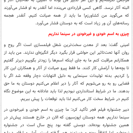
البته آثار نرسد. گاهی کسی قراردادی می‌بندد اما آنقدر به او فشار می‌آورند
که می‌گوید من کشاورزم! ما باید از همه صیانت کنیم. آنقدر هجمه
رسانه‌های آن ور زیاد است که به دوستان فشار می‌آورد.
چیزی به اسم خودی و غیرخودی در سینما نداریم
امینی گفت: بعد از معدن سخت‌ترین شغل فیلمسازی است اگر روح و
روان آنها تحت‌تاثیر این حواشی قرار بگیرد دیگر انگیزه‌ای ندارند. من باید از
همکارانم مراقبت کنم ما به جای اینکه اسم‌ها را زودتر بگوییم دیرتر گفتیم
تا بچه‌ها با آرامش کار کنند. ما فقط پیرو صیانت از آثار و همکاران این کار
را کردیم. بدنه تولیدات سینمایی به دلیل التهابات دچار وقفه شد اگر با
فضایی رو به رو می‌شویم که آثار را دیر اعلام می‌کنیم دوستان به ما حق
بدهند. ما در شرایط استانداردی نبودیم لذا باید عادلانه به این موضوع نگاه
کنیم در شرایط سخت کار می‌کنیم لذا باید توقعات را پیش ببریم.
دبیر جشنواره فیلم فجر تأکید کرد: ما چیزی به اسم خودی و غیرخودی در
سینما نداریم. همه دوستان اپوزسیون که الان در خارج هستند پیش‌تر در
همین جشنواره بوده‌اند. دوستی گفته بود پنج سال است در جشنواره
نبوده‌ایم اما اتفاقاً بوده و دستمزد هم گرفته است. آمار و ارقام درباره