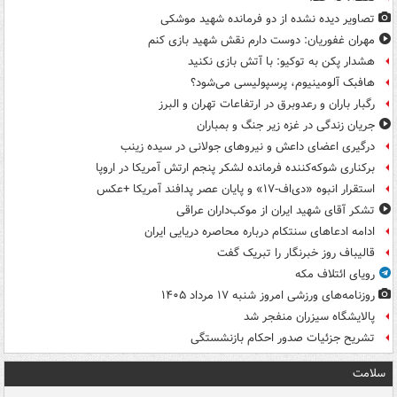
تصاویر دیده‌ نشده از دو فرمانده شهید موشکی
مهران غفوریان: دوست دارم نقش شهید بازی کنم
هشدار پکن به توکیو: با آتش بازی نکنید
هافبک آلومینیوم، پرسپولیسی می‌شود؟
رگبار باران و رعدوبرق در ارتفاعات تهران و البرز
جریان زندگی در غزه زیر جنگ و بمباران
درگیری اعضای داعش و نیروهای جولانی در سیده زینب
برکناری شوکه‌کننده فرمانده لشکر پنجم ارتش آمریکا در اروپا
استقرار انبوه «دی‌اف‑۱۷» و پایان عصر پدافند آمریکا +عکس
تشکر آقای شهید ایران از موکب‌داران عراقی
ادامه ادعاهای سنتکام درباره محاصره دریایی ایران
قالیباف روز خبرنگار را تبریک گفت
رویای ائتلاف مکه
روزنامه‌های ورزشی امروز ‌شنبه ۱۷ مرداد ۱۴۰۵
پالایشگاه سیزران منفجر شد
تشریح جزئیات صدور احکام بازنشستگی
سلامت