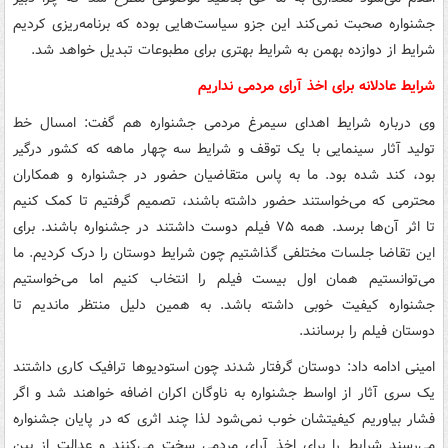
جشنواره صحبت نمی‌کند این جزو سیاست‌هایی بوده که برنامه‌ریزی کردیم
شرایط از دوازده بهمن به شرایط بهتری برای مطبوعات تبدیل خواهد شد.
شرایط عادلانه برای اخذ آرای مردمی نداریم
وی درباره شرایط اهدای سیمرغ مردمی جشنواره هم گفت: امسال خط
تولید آثار سینمایی با یک توقف و شرایط سه چهار ماهه که کشور درگیر
بود، کند شده بود. ما به پاس متقاضیان حضور در جشنواره و همکاران
محترمی که می‌خواستند حضور داشته باشند، تصمیم گرفتیم تا کمک کنیم
تا اثر آن‌ها برسد. همه ۷۵ فیلم دوست داشتند در جشنواره باشند. برای
این تقاضا جلسات مختلفی گذاشتیم چون شرایط دوستان را درک کردیم. ما
می‌توانستیم همان اول بیست فیلم را انتخاب کنیم اما می‌خواستیم
جشنواره کیفیت خوبی داشته باشد. به همین دلیل منتظر ماندیم تا
دوستان فیلم را برسانند.
امینی ادامه داد: دوستان گرفتار شدند چون استودیوها ترافیک کاری داشتند
یک سری آثار از اواسط جشنواره به ناوگان اکران اضافه خواهند شد و اگر
فشار بیاوریم کیفیتشان خوب نمی‌شود لذا چند اثری که در پایان جشنواره
می‌رسند شرایط را برای اخذ آرای مردمی سخت می‌کنند و عدالت از بین