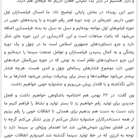
و بازار هستیم در بازار یک کمپانی افغان داریم که غرفه‌ای هم دارند.
دبیر این رویداد در بخش پایانی توضیح داد: ما امسال فیلمسازان اول
خوبی داریم. تجربه‌ای در چند دوره فجر رقم خورده و با پدیده‌های خوبی در
حوزه فیلم‌های اول مواجه بوده‌ایم و نسل به نسل به بدنه فیلمسازی اضافه
می‌شود که باعث مباهات است و این کادرسازی در این حوزه جای شکر
دارد و جزو دستاوردهای جمهوری اسلامی است ما در چهل و یک دوره
پختگی و به کمال رسیدن فیلمسازان و عوامل صنعت سینما را دیده‌ایم و
این جزو دستاوردهای نظام است به نوعی که در حوزه بین‌الملل حرف‌های
خوبی دارد موضوع فشارهای رسانه‌ای چهل و اندی هست. هرچه فشار
بیشتر می‌شود موفقیت‌ها و بستر برای پیشرفت بیشتر می‌شود فشارها بر ما
تاثیر نگذاشته و با اقتدار پیش می‌رویم و جشنواره خوبی خواهیم داشت.
وی گفت: در ۲۲ بهمن هم اختتامیه باشکوهی خواهیم داشت و فصل
جدیدی برای تولید رقم خواهیم زد تا بستر تولید و نشاط را فراهم کنیم ما
باید دست به دست هم بدهیم برای همدلی تا اتفاقات خوبی را رقم بزنیم
از همه دست‌اندرکاران جشنواره تشکر می‌کنم از وزیر تشکر می‌کنم گرچه با
او در فضای مجازی شوخی‌هایی شد اما اهتمام ویژه‌ای بر سینما دارد با
توجه به انرژی که در خط تولید سینما گذشته شد امیدوارم اتفاقات خوبی