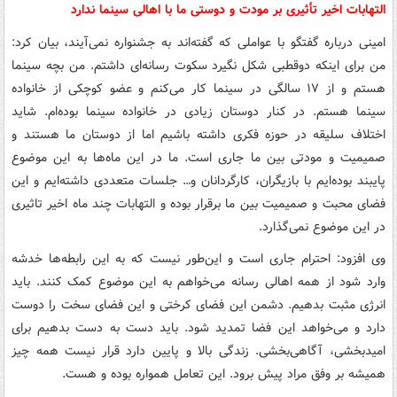
التهابات اخیر تأثیری بر مودت و دوستی ما با اهالی سینما ندارد
امینی درباره گفتگو با عواملی که گفته‌اند به جشنواره نمی‌آیند، بیان کرد:
من برای اینکه دوقطبی شکل نگیرد سکوت رسانه‌ای داشتم. من بچه سینما
هستم و از ۱۷ سالگی در سینما کار می‌کنم و عضو کوچکی از خانواده
سینما هستم. در کنار دوستان زیادی در خانواده سینما بوده‌ام. شاید
اختلاف سلیقه در حوزه فکری داشته باشیم اما از دوستان ما هستند و
صمیمیت و مودتی بین ما جاری است. ما در این ماه‌ها به این موضوع
پایبند بوده‌ایم با بازیگران، کارگردانان و… جلسات متعددی داشته‌ایم و این
فضای محبت و صمیمیت بین ما برقرار بوده و التهابات چند ماه اخیر تاثیری
در این موضوع نمی‌گذارد.
وی افزود: احترام جاری است و این‌طور نیست که به این رابطه‌ها خدشه
وارد شود از همه اهالی رسانه می‌خواهم به این موضوع کمک کنند. باید
انرژی مثبت بدهیم. دشمن این فضای کرختی و این فضای سخت را دوست
دارد و می‌خواهد این فضا تمدید شود. باید دست به دست بدهیم برای
امیدبخشی، آگاهی‌بخشی. زندگی بالا و پایین دارد قرار نیست همه چیز
همیشه بر وفق مراد پیش برود. این تعامل همواره بوده و هست.