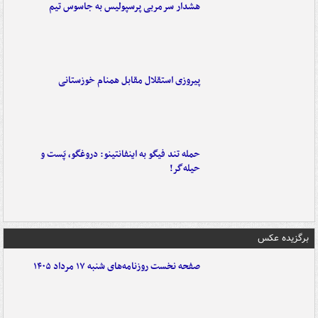
هشدار سرمربی پرسپولیس به جاسوس تیم
پیروزی استقلال مقابل همنام خوزستانی
حمله تند فیگو به اینفانتینو: دروغگو، پَست‌ و
حیله‌گر!
برگزیده عکس
صفحه نخست روزنامه‌های شنبه ۱۷ مرداد ۱۴۰۵