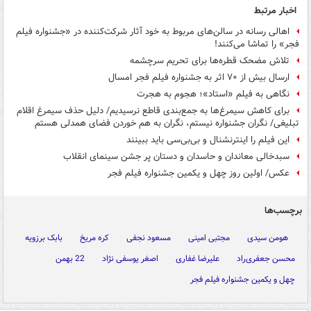
اخبار مرتبط
اهالی رسانه در سالن‌های مربوط به خود آثار شرکت‌کننده در «جشنواره فیلم
فجر» را تماشا می‌کنند!
تلاش مضحک قطره‌ها برای تحریم سرچشمه
ارسال بیش از ۷۰ اثر به جشنواره فیلم فجر امسال
نگاهی به فیلم «استاد»؛ هجوم به هجرت
برای کاهش سیمرغ‌ها به جمع‌بندی قاطع نرسیدیم/ دلیل حذف سیمرغ اقلام
تبلیغی/ نگران جشنواره نیستم، نگران به هم خوردن فضای همدلی هستم
این فیلم را اینترنشنال و بی‌بی‌سی باید ببینند
سبدخالی معاندان و حاسدان و دستان پر جشن سینمای انقلاب
عکس/ اولین روز چهل و یکمین جشنواره فیلم فجر
برچسب‌ها
هومن سیدی
مجتبی امینی
مسعود نجفی
کره مریخ
بابک برزویه
محسن جعفری‌راد
علیرضا غفاری
اصغر یوسفی نژاد
22 بهمن
چهل و یکمین جشنواره فیلم فجر