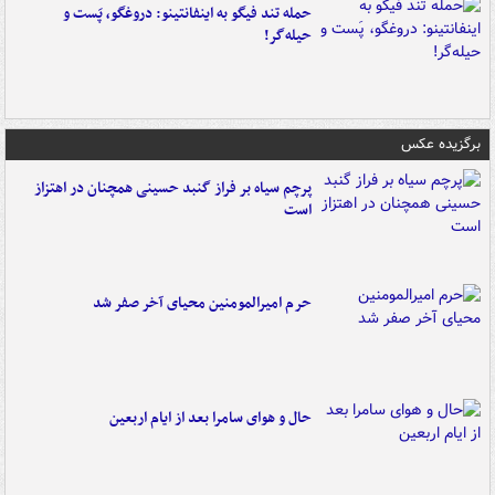
حمله تند فیگو به اینفانتینو: دروغگو، پَست‌ و
حیله‌گر!
برگزیده عکس
پرچم سیاه بر فراز گنبد حسینی همچنان در اهتزاز
است
حرم امیرالمومنین محیای آخر صفر شد
حال و هوای سامرا بعد از ایام اربعین