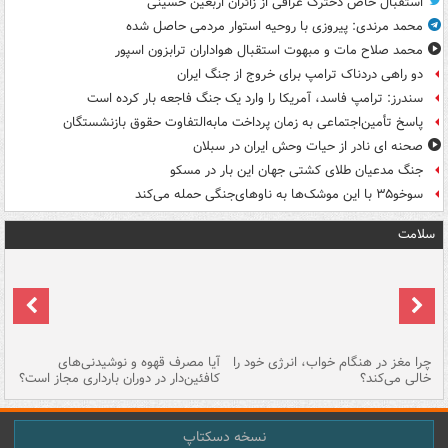
استقبال خاص دخترک عراقی از زائران اربعین حسینی
محمد مرندی: پیروزی با روحیه استوار مردمی حاصل شده
محمد صلاح مات و مبهوت استقبال هواداران ترابزون اسپور
دو راهی دردناک ترامپ برای خروج از جنگ ایران
سندرز: ترامپ فاسد، آمریکا را وارد یک جنگ فاجعه بار کرده است
پاسخ تأمین‌اجتماعی به زمان پرداخت مابه‌التفاوت حقوق بازنشستگان
صحنه ای نادر از حیات وحش ایران در سبلان
جنگ مدعیان طلای کشتی جهان این بار در مسکو
سوخو۳۵ با این موشک‌ها به ناوهای‌جنگی حمله می‌کند
سلامت
ت
چرا مغز در هنگام خواب، انرژی خود را
آیا مصرف قهوه و نوشیدنی‌های
چر
خالی می‌کند؟
کافئین‌دار در دوران بارداری مجاز است؟
می
نسخه دسکتاپ