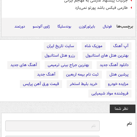
جزئیات پیشنهاد مارسی به مهاجم ایرانی
طارمی فیکس باشد پورتو نمی‌بازد
برچسب‌ها
فوتبال
بایرلورکوزن
بوندسلیگا
ژاوی آلونسو
دورتمند
آپ آهنگ
موزیک شاه
سایت تاریخ ایران
بهترین هتل های استانبول
رزرو هتل استانبول
دانلود آهنگ جدید
بهترین جراح بینی ترمیمی
آهنگ های جدید
پرشین هتل
ثبت نام بیمه اربعین
آهنگ جدید
مزایده خودرو
خرید بلیط استخر
قیمت ورق آهن پرایس
فروشنده مواد شیمیایی
نظر شما
نام