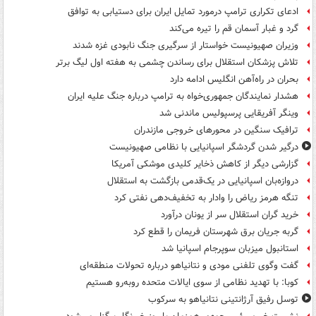
ادعای تکراری ترامپ درمورد تمایل ایران برای دستیابی به توافق
گرد و غبار آسمان قم را تیره می‌کند
وزیران صهیونیست خواستار از سرگیری جنگ نابودی غزه شدند
تلاش پزشکان استقلال برای رساندن چشمی به هفته اول لیگ برتر
بحران در راه‌آهن انگلیس ادامه دارد
هشدار نمایندگان جمهوری‌خواه به ترامپ درباره جنگ علیه ایران
وینگر آفریقایی پرسپولیس ماندنی شد
ترافیک سنگین در محورهای خروجی مازندران
درگیر شدن گردشگر اسپانیایی با نظامی صهیونیست
گزارشی دیگر از کاهش ذخایر کلیدی موشکی آمریکا
دروازه‌بان اسپانیایی در یک‌قدمی بازگشت به استقلال
تنگه هرمز ریاض را وادار به تخفیف‌دهی نفتی کرد
خرید گران استقلال سر از یونان درآورد
گربه جریان برق شهرستان فریمان را قطع کرد
استانبول میزبان سوپرجام اسپانیا شد
گفت وگوی تلفنی مودی و نتانیاهو درباره تحولات منطقه‌ای
کوبا: با تهدید نظامی از سوی ایالات متحده روبه‌رو هستیم
توسل رفیق آرژانتینی نتانیاهو به سرکوب