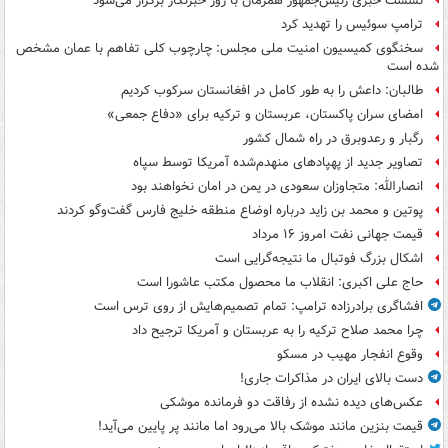
نشست خبری رئیس‌جمهور همزمان با روز خبرنگار برگزار می‌شود
ترامپ سوئیس را تهدید کرد
سخنگوی کمیسیون امنیت ملی مجلس: چارچوب کلی تفاهم با عمان مشخص
شده است
طالبان: داعش را به طور کامل در افغانستان سرکوب کردیم
امضای سران پاکستان، عربستان و ترکیه برای «دفاع جمعی»
رگبار و رعدوبرق در راه شمال کشور
تصاویر جدید از پهپادهای منهدم‌شده آمریکا توسط سپاه
انصارالله: متجاوزان سعودی در یمن در امان نخواهند بود
پوتین و محمد بن زاید درباره اوضاع منطقه خلیج فارس گفت‌وگو کردند
قیمت جهانی نفت امروز ۱۶ مرداد
اشکال بزرگ فوتبال ما نتیجه‌گرایی است
حاج علی اکبری: انقلاب ما محصول مکتب عاشورا است
افشاگری برادرزاده ترامپ: تمام تصمیم‌هایش از روی ترس است
چرا محمد صلاح ترکیه را به عربستان و آمریکا ترجیح داد
وقوع انفجار مهیب در مسکو
دست بالای ایران در مذاکرات جاری!
عکس‌های دیده نشده از رفاقت دو فرمانده‌ موشکی
قیمت بنزین مانند موشک بالا می‌رود اما مانند پر پایین می‌آید!