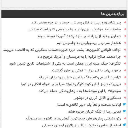
پربازدیدترین ها
پدر شاهرودی پس از قتل پسرش، جسد را در چاه مخفی کرد
سامانه ضد موشکی لیزری؛ از بلوف سیاسی تا واقعیت میدانی
تصاویر جدید از پهپادهای منهدم‌شده آمریکا توسط سپاه
هشدار سرمربی پرسپولیس به جاسوس تیم
توقف طولانی کامیون‌ها پشت مرز؛ صورت‌حساب سنگینی که به اقتصاد می‌رسد
چرا محمد صلاح ترکیه را به عربستان و آمریکا ترجیح داد
تلگراف: جنگ علیه ایران ممکن است به یکی از اشتباهات تاریخ تبدیل شود
برخورد پراید با تیر برق ۲ فوتی بر جای گذاشت
ترامپ: فکر می‌کنم جنگ با ایران خیلی زود پایان می‌یابد
نیویورک تایمز فاش کرد: کارگروه ویژه سیا برای تفرقه افکنی در کوبا
سوخو۳۵ با این موشک‌ها به ناوهای‌جنگی حمله می‌کند
دستگیری قاتل فراری در نوشهر
ایالات متحده واقعاً یک «ببر کاغذی» است!
نمایی زیبا از تنگه کریان جزیره قشم
رکوردشکنی پیش‌فروش جدیدترین گوشی‌های تاشوی سامسونگ
استقبال خاص دخترک عراقی از زائران اربعین حسینی