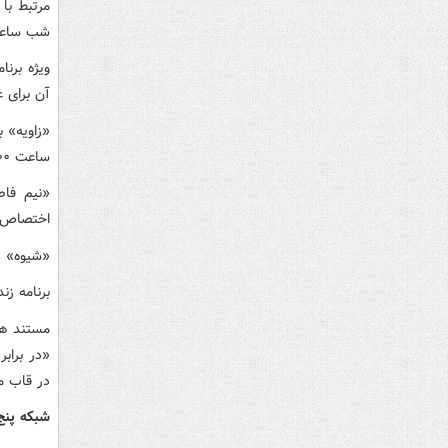
مرتبط با
شب ساعت ۱۹:۰۰ پخش م
ویژه برن
آن برای علا
«زاویه» ب
ساعت ۲۳:۰۰ روی آنتن می رود.
اختصاص دارد
«شیوه» دستا
برنامه زنده «چشم ان
مستند ها
در قاب م
شبکه پنج