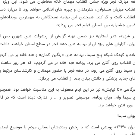
هه مبارک فجر ویژه جشن انقلاب مهمان خانه مخاطبان می شود. این ویژه بر
قلاب میزبان مسئولان، هنرمندان و چهره های انقلابی خواهد بود تا درباره دس
ه انقلاب گفت و گو کند. همچنین این برنامه صبحگاهی به مهمترین رویدادهای
مین جشنواره بین المللی فیلم فجر می پردازد.
در شهر»، «در استان» نیز ضمن تهیه گزارش از پیشرفت های شهری پس از
یران، گزارش های ویژه ای از برنامه های دهه فجر در سطح استان خواهند داشت
اده و کودک شبکه پنج سیما، برنامه های «رنگین کمان» و «به خانه بر می گردی
 سیما روی آنتن می رود، در دهه فجر با حضور مهمانان و کارشناسان مرتبط ب
ای جدید پزشکی و دانش بینان بعد از انقلاب می پردازد.
هرگاهی «تا نیایش» نیز در این ایام معطوف به این مناسبت خواهد بود. همچ
 سیما وله، میان برنامه، موسیقی تصویر و ... را تدارک دیده است که در فا
 روی آنتن خواهد برد.
وزش سیما
«پویش ایران ۱۴۳۰» پویشی است که با پخش ویدئوهای ارسالی مردم با موضوع ام
الله به روی آنتن می رود.