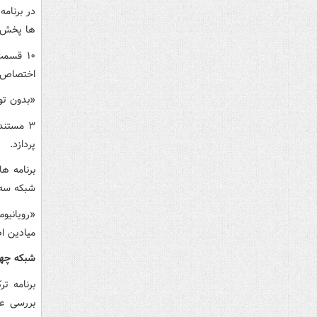
در برنام
ها پخش 
۱۰ قسم
اختصاص دا
«بدون توق
پردازد.
شبکه سه 
«رویانیو
میادین اص
شبکه چها
بررسی عم