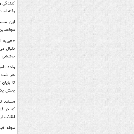
رفته است
مجاهدین 
«خیریه ا
دنبال می
پوششی بر
واحد تامی
پخش یکی 
مستند تا
که در فض
انقلاب ا