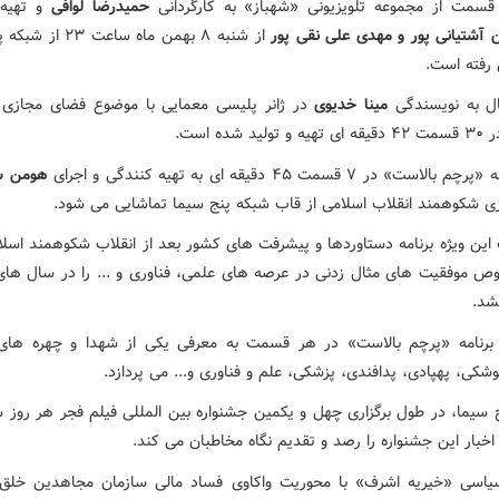
سمت از مجموعه تلویزیونی «شهباز» به کارگردانی
حمیدرضا لوافی
و تهیه 
 آشتیانی پور و مهدی علی نقی پور
از شنبه ۸ بهمن ماه ساعت 
 رفته است.
ل به نویسندگی
مینا خدیوی
در ژانر پلیسی معمایی با موضوع فضای مجازی
ید شده است.
لاست» در ۷ قسمت ۴۵ دقیقه ای به تهیه کنندگی و اجرای
هومن س
وزی شکوهمند انقلاب اسلامی از قاب شبکه پنج سیما تماشایی می شود.
 این ویژه برنامه دستاوردها و پیشرفت های کشور بعد از انقلاب شکوهمند اسلام
ص موفقیت های مثال زدنی در عرصه های علمی، فناوری و ... را در سال های 
شد.
رنامه «پرچم بالاست» در هر قسمت به معرفی یکی از شهدا و چهره های 
کی، پهپادی، پدافندی، پزشکی، علم و فناوری و... می پردازد.
خبار این جشنواره را رصد و تقدیم نگاه مخاطبان می کند.
اسی «خیریه اشرف» با محوریت واکاوی فساد مالی سازمان مجاهدین خلق 