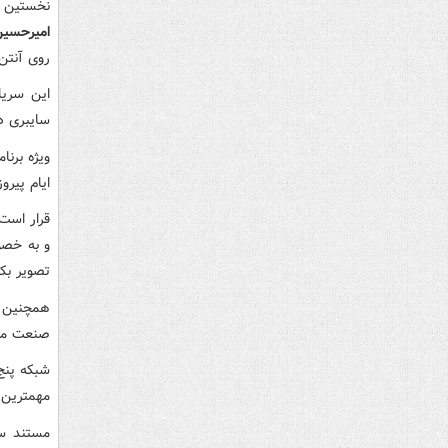
نخستین ق
امیرحسین
روی آنتن
این سریا
سایبری در ۳۰ قسمت ۴۲ دقیقه ای تهیه و تول
ویژه برنامه «پرچم با
ایام پیر
قرار است
و به خصو
تصویر بک
همچنین ب
صنعت موش
مهمترین ا
مستند سی