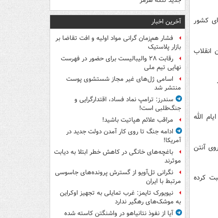
جدید تنگه هرمز
ای کشور
آخرین اخبار
فشار هم‌زمان گرانی مواد اولیه و افت تقاضا بر
بازار پلاستیک
 انقلاب
رقابت ۲۸ والیبالیست برای حضور در فهرست
نهایی تیم ملی
اسامی ژل‌های غیر مجاز شستشوی پوست
منتشر شد
سندرز: ترامپ نماد فساد، اقتدارگرایی و
جنگ‌طلبی است!
دت ۸ روز در خصوص ایام الله
مراقب علائم هپاتیت باشید!
ادامه جنگ تا روی کار آمدن دولت جدید در
آمریکا!
احی شده است که به تعداد ۴ قسمت روی آنتن
باغچه‌های خانگی در کاهش خطر ابتلا به دیابت
موثرند
نگرانی تل‌آویو از گسترش پرونده‌های جاسوسی
بت کرده
مرتبط با ایران
نیویورک تایمز: غرب تمایلی به تجهیز اوکراین
به موشک‌های رهگیر ندارد
آیا از نفوذ نتانیاهو در واشنگتن کاسته شده