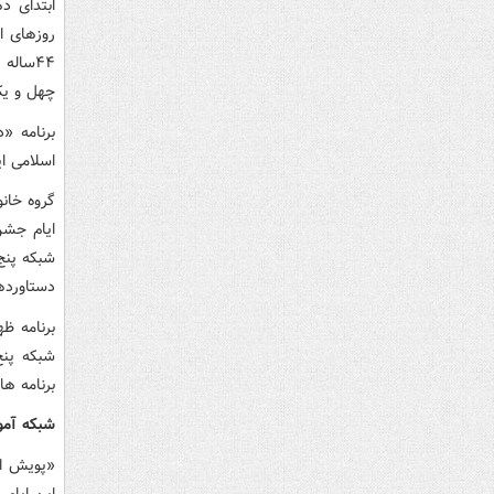
ابتدای د
روزهای ان
۴۴سال
چهل و یک
برنامه «
اسلامی ا
گروه خانو
شبکه پنج
دستاورده
برنامه ظ
شبکه پنج
برنامه ها
شبکه آم
این ایام 