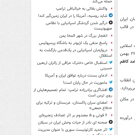
حمله می‌کند
واکنش بقائی به خیالبافی ترامپ
شاید روسیه، آمریکا را در ایران زمین‌گیر کند!
ن ایران
درگیر شدن گردشگر اسپانیایی با نظامی
یلرهای کوتاه در قالب
صهیونیست
انفجار بزرگ در شهر المخا یمن
پاسخ منفی یک لژیونر به باشگاه پرسپولیس
 اسلامی
دروازه‌بان اسپانیایی در یک‌قدمی بازگشت به
در شهرهای مختلف کشورمان اختصاص دارد که در ۱۰ قسمت چهل دقیقه ای از ۱۲ تا ۲۲ بهمن
استقلال
د کاظم
استقبال خاص دخترک عراقی از زائران اربعین
حسینی
ادعای بسنت درباره توافق ایران و آمریکا
ن انقلاب
ماموریت در حال پایان است!
پردازد.
افشاگری برادرزاده ترامپ: تمام تصمیم‌هایش از
روی ترس است
قلاب در مکان
امضای سران پاکستان، عربستان و ترکیه برای
«دفاع جمعی»
۶ فوتی و ۵ مصدوم بر اثر تصادف زنجیره‌ای
درآورده
صحنه ای نادر از حیات وحش ایران در سبلان
اثر جدید کارتونیست سوری با عنوان مدیریت