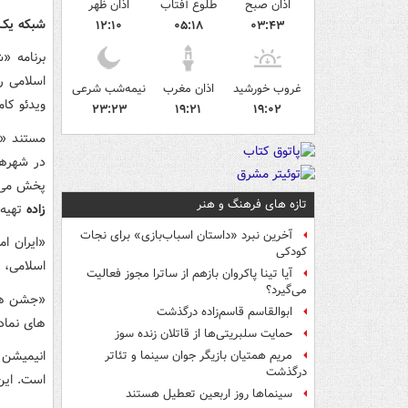
اذان صبح
طلوع آفتاب
اذان ظهر
شبکه یک
۱۲:۱۰
۰۵:۱۸
۰۳:۴۳
برنامه «
غروب خورشید
اذان مغرب
نیمه‌شب شرعی
ویدئو کا
۲۳:۲۳
۱۹:۲۱
۱۹:۰۲
مستند «ر
پخش می ش
تازه های فرهنگ و هنر
زاده
تهیه
آخرین نبرد «داستان اسباب‌بازی» برای نجات
«ایران ام
کودکی
اسلامی، 
آیا تینا پاکروان بازهم از ساترا مجوز فعالیت
می‌گیرد؟
ابوالقاسم قاسم‌زاده درگذشت
های نماد
حمایت سلبریتی‌ها از قاتلان زنده سوز
انیمیشن 
مریم همتیان بازیگر جوان سینما و تئاتر
درگذشت
است. این برنامه در ۱۰ ق
سینماها روز اربعین تعطیل هستند