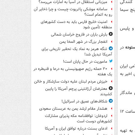
کنندگی
میزبانی استقلال در آسیا به امارات می‌رسد؟
۲۳ از شبکه پنج سیما
سامانه موشکی پاتریوت چیست و چرا ذخایر آن
رو به اتمام است؟
امنیت خلیج فارس باید به دست کشورهای
منطقه تأمین شود
 و پلیس
بارش باران در فاروج خراسان شمالی
انفجار بزرگ در شهر المخا یمن
توده
در
تنگه هرمز به نماد یک تحقیر تاریخی برای
آمریکا تبدیل شد!
ماموریت در حال پایان است!
ی ایران
۲۰ حمله رژیم صهیونیستی به درعا و قنیطره در
اخیر به
یک هفته
خیزش مردم لبنان علیه دولت سازشکار و خائن
معترضان آرژانتینی پرچم آمریکا را پایین
ماندگار
کشیدند
شکاف‌های عمیق در اسرائیل!
هشدار مقام ارشد یمن به عربستان سعودی
شبکه پنج سیما، در طول برگزاری چهل و یکمین جشنواره بین المللی فیلم فجر هر روز ساعت ۱۲
اردوغان: توافقنامه مکه پذیرای مشارکت
کشورهای دوست است
ادعای بسنت درباره توافق ایران و آمریکا
به تهیه