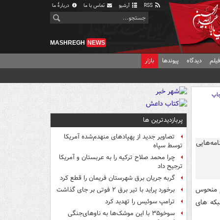
RSS
آرشیو
تماس با ما
دربارهٔ ما
MASHREGH
NEWS
یلم
دیدگاه
پیوندها
بازار
اپ
پربازدیدترین ها
تصاویر جدید از پهپادهای منهدم‌شده آمریکا
توسط سپاه
چرا محمد صلاح ترکیه را به عربستان و آمریکا
ترجیح داد
گربه جریان برق شهرستان فریمان را قطع کرد
یم منحوس
برخورد پراید با تیر برق ۲ فوتی بر جای گذاشت
بکه های
ترامپ سوئیس را تهدید کرد
سوخو۳۵ با این موشک‌ها به ناوهای‌جنگی