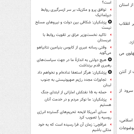
است؟
ز استان
توافق پرو و مکزیک بر سر ازسرگیری روابط
دیپلماتیک
پزشکیان: شکافی بین دولت و نیروهای مسلح
 انقلاب
نیست
تاکید نخست‌وزیر عراق بر تقویت روابط با
عربستان
د.
وقتی رسانه عبری از کابوس بنیامین نتانیاهو
ی پهلوی می
می‌گوید
هیچ دولتی به اندازۀ ما در جهت سیاست‌های
رهبری قدم برنداشت
 «گفت و گو با اندیشمندان» در ۱۰ قسمت از آنتن
پزشکیان: هرگز استعفا نداده‌ام و نخواهم داد
تجاوزات مجدد رژیم صهیونیستی به جنوب
لبنان
سرود از
حمله به ۱۵ نفتکش‌ اماراتی از ابتدای جنگ
پزشکیان: ما نوکر مردم و در خدمت آنان
هستیم
سنای آمریکا لایحه تحریم‌های گسترده انرژی
روسیه را تصویب کرد
قلاب اسلامی،
عراقچی: زمان آن فرا رسیده است که به خود
موضوعات
متکی باشیم