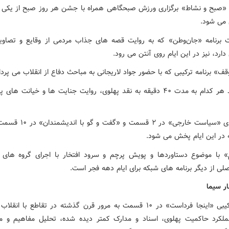
ه «صبح و نشاط» برگزاری ورزش صبحگاهی همراه با جشن هر روز صبح از یکی ا
می شود.
ت برنامه «جان‌وطن» که به روایت قصه های جذاب مردمی از وقایع و تصاویر
رد، نیز در این ایام روی آنتن می رود.
ف» برنامه ترکیبی که با حضور جواد لاریجانی به مباحث دفاع از انقلاب می پرداز
۳ مستند هر کدام به مدت ۴۰ دقیقه به نقد پهلوی، روایت جنایت ها و خیانت ها
برنامه های «سیاست خارجی» در ۲ قسمت و
در این ایام پخش می شود.
م» با موضوع دستاوردها و پویش پرچم و سرود افتخار با اجرای گروه های 
لی از دیگر برنامه های شبکه برای ایام دهه فجر است.
ر سیما
برنامه ترکیبی «اینجا فرداست» در ۱۰ قسمت به مرور قرن گذشته در تقاطع با ان
لکرد حاکمیت پهلوی، اسناد و مدارک کمتر دیده شده، تحلیل مفاهیم و 