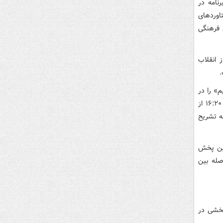
نامه در
تاوردهای
 فرهنگی
 انقلاب
.
م» را در
ایام جشن انقلاب روی آنتن می برد. برنامه «به خانه بر می گردیم» که هر روز ساعت ۱۶:۲۰ از
ه تشریح
نین پخش
صله بین
یدبخشی در