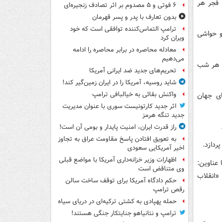
 فجر هر
۶ فوتی و ۵ مصدوم بر اثر تصادف زنجیره‌ای
بدون تعارف با پدر و پسر قهرمان
ترامپ التماس‌کننده توافقی است که خود
و حواشی
ویران کرد
معادله محاصره در برابر محاصره را ادامه
می‌دهیم
مه هر شب
تحریم‌های جدید ضد ایرانی آمریکا
شاید روسیه، آمریکا را در ایران زمین‌گیر کند!
واکنش بقائی به خیالبافی ترامپ
گاه های جهان
اثر جدید کارتونیست سوری با عنوان مدیریت
جدید تنگه هرمز
راز قدرت ایران، امنیت پایدار و بومی آن است!
به تعویق افتادن پاسخ مقاومت عراق به تجاوز
اخیر آمریکایی سعودی
اظهارات وزیر خزانه‌داری آمریکا با مواضع قبلی
عناوین:
وی متناقض است
، «دست های خالی»، «صدای انقلاب»، «رنگ صبح»، «بسته ۵۷»، «انقلاب
حکم دادگاه آمریکا برای توقف ساخت سالن
رقص ترامپ
حمله پهپادی به کشتی ترکیه‌ای در دریای سیاه
ترامپ و نتانیاهو جنایتکار جنگی هستند!