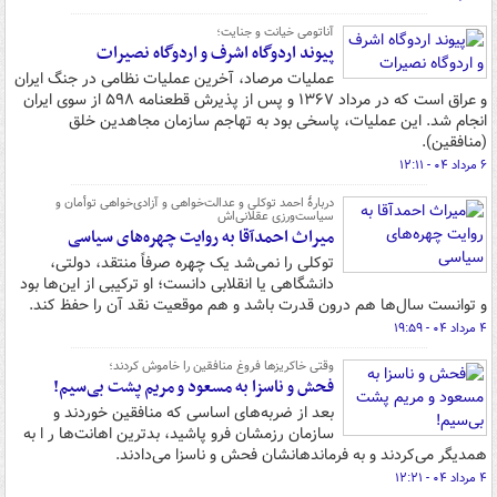
آناتومی خیانت و جنایت؛
پیوند اردوگاه اشرف و اردوگاه نصیرات
عملیات مرصاد، آخرین عملیات‌ نظامی در جنگ ایران
و عراق است که در مرداد ۱۳۶۷ و پس از پذیرش قطعنامه ۵۹۸ از سوی ایران
انجام شد. این عملیات، پاسخی بود به تهاجم سازمان مجاهدین خلق
(منافقین).
۶ مرداد ۰۴ - ۱۲:۱۱
دربارهٔ احمد توکلی و عدالت‌خواهی و آزادی‌خواهی توأمان و
سیاست‌ورزی عقلانی‌اش
میراث احمدآقا به روایت چهره‌های سیاسی
توکلی را نمی‌شد یک چهره صرفاً منتقد، دولتی،
دانشگاهی یا انقلابی دانست؛ او ترکیبی از این‌ها بود
و توانست سال‌ها هم درون قدرت باشد و هم موقعیت نقد آن را حفظ کند.
۴ مرداد ۰۴ - ۱۹:۵۹
وقتی خاکریزها فروغ منافقین را خاموش کردند؛
فحش و ناسزا به مسعود و مریم پشت بی‌سیم!
بعد از ضربه‌های اساسی که منافقین خوردند و
سازمان رزمشان فرو پاشید، بدترین اهانت‌ها ر ا به
همدیگر می‌کردند و به فرماندهانشان فحش و ناسزا می‌دادند.
۴ مرداد ۰۴ - ۱۲:۲۱