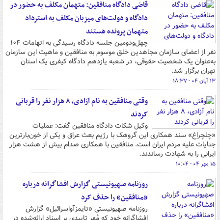
قاضی دادگاه منافقین: متهمان مکلف به حضور در
دادگاه و دولت‌های میزبان مکلف به استرداد
متهمان پرونده هستند
چهل‌ودومین جلسه دادگاه رسیدگی به اتهامات ۱۰۴
نفر از اعضای سازمان مجاهدین خلق موسوم به منافقین و ماهیت این سازمان
به‌عنوان یک شخصیت حقوقی، در شعبه یازدهم دادگاه کیفری یک استان
تهران برگزار شد.
۱۳ آبان ۰۴ - ۱۸:۳۷
وقتی منافقین به نام آزادی، ۸ هزار نفر را قربانی
کردند
وکیل شکات دادگاه منافقین گفت: عملیات
«چلچراغ» سند همکاری این گروهک با رژیم بعث عراق و یکی از خون‌بارترین
جنایات علیه مردم ایران است. منافقین با همکاری صدام بیش از هشت هزار
ایرانی را به شهادت رساندند.
۱۵ مهر ۰۴ - ۱۰:۰۴
روزنامه صهیونیستی گزارش افشاگرانه درباره
«منافقین» را حذف کرد
روزنامه صهیونیستی «تایمزآواسرائیل» گزارش
افشاگرانه خود که مُهر تاییدی بر اسناد ارائه‌شده در