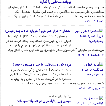
پرونده منافقین را ندارد
سی‌وچهارمین جلسه دادگاه رسیدگی به اتهامات ۱۰۴ نفر از اعضای سازمان
مجاهدین خلق موسوم به منافقین و ماهیت این سازمان به‌عنوان یک
شخصیت حقوقی،در شعبه یازدهم دادگاه کیفری یک استان تهران برگزار شد.
۶ خرداد ۰۴ - ۱۰:۳۶
انتشار۲۰ هزار خبر دروغ درباره حادثه بندرعباس!
در ماه‌های گذشته منافقین، یک کانال تلگرامی با
عنوان کانال خبررسان شبکه یک ایجاد کردند که در
آن اخبار جعلی، منتشر می‌شود و مردم را فریب
می‌دهند. در ماجرای آتش‌سوزی بندر شهیدرجایی هم این کانال فعال بود.
۱۲ اردیبهشت ۰۴ - ۱۲:۲۶
مرده خواری منافقین با جنازه مسعود رجوی!
اطلاعات بدست آمده حاکی از آن است که موج
انتقادها در نشست‌های جاری گروهک منافقین از
عملکرد کادر گروهک به کادر اصلی و به ویژه به
شخص مریم رجوی و وضعیت حیات مسعود رجوی رسیده است.
۲۷ فروردین ۰۴ - ۱۳:۰۸
پیشنهاد برای مطالعه؛
موسیو ژروم فرانسوی در عملیات مرصاد!