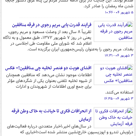
صدام بودند. این جنایت کار برای ادامه کشتار مردم بی پناه عراق دستور جابجا
شدن ماه رمضان را صادر کرد.
۵ شهریور ۰۴ - ۱۰:۴۶
فرآیند قدرت یابی مریم رجوی در فرقه منافقین
تقریباً ۸ سال بعد از وصلت مسعود و مریم رجوی،
یعنی در روز ۷ شهریور ۱۳۷۲، طبق معمول و به ناگاه
اعلام شد که شورای ملی مقاومت طی اجلاسی در
بغداد، مریم رجوی را به‌عنوان رئیس‌جمهوری ایران برگزیده است.
۳ شهریور ۰۴ - ۱۸:۳۱
افشای هویت دو عنصر تخلیه چی منافقین!+ عکس
اطلاعات موجود نشان می‌دهد که منافقین همچنان
از شیوه تخلیه تلفنی بعنوان یکی از شگردهای مؤثر
برای جمع اوری اطلاعات از شهروندان و ادارات
استفاده می‌کنند.
۳ شهریور ۰۴ - ۱۶:۳۵
از انحرافات فکری تا خیانت به خاک وطن فرقه
آزمایش
در سال‌های اخیر،اخبار متعددی درباره فعالیت‌های
دراویش تندرو و اپوزیسیون خارج‌نشین منتشر شده است؛اخباری که