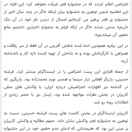
اعتراضی اعلام کردند که در جشنواره فجر شرکت نخواهد کرد. این افراد در
این اعلامیه ضمن توهین به جشنواره بیان اینکه «اگر در چند سال اخیر از
جشنواره ی فجر پرهیز می کرده‌ایم امسال از دیدن نام خود در آن ننگ
داریم» مدعی شدند «اگر در ارائه فیلم به جشواره اختیاری داشتیم مانع
حضور آن میشدیم».
در این بیانیه همچنین ادعا شده «نقش آفرینی در آن فقط از سر رفاقت و
همراهی با کارگردانش بوده و نه شاختی از تهیه کننده تازه کار و ناشناخته
آن».
از جمله افرادی این پست اعتراضی را در اینستاگرام منتشر کرد، فرشته
حسینی، بازیگر افغانی تبار سینما و همسر نوید محمدزاده بود. بازیگری که
در گذشته نیز اظهارات اعتراضیش درباره ایران، با واکنش های منفی
کاربران در بخش نظرات مواجهه شده بود، اینبار نیز با حجم زیادی از
انتقادات روبه رو شد.
کاربران اینستاگرام در بخش کامنت های پست فرشته حسینی، نسبت به
توهین به جشنواره فجر واکنش نشان داند. عموم مطالبه و واکنش کاربران
بر مبنی این بود که هنرمندانی که ادعای عدم حضور خود در این جشنواره