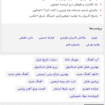
باد کاشتند و طوفان درو کردند+ تصاویر
ماجرای شبنم مددزاده چه چیزی را ثابت کرد؟ +تصاویر
پاسخ کاربران به توئیت توهین‌آمیز خبرنگار شرق +عکس
برچسب‌ها
توییتر
واکنش کاربران توئیتری
فرشته حسینی
مانی حقیقی
هانیه توسلی
جشنواره فجر
آپ آهنگ
موزیک شاه
سایت تاریخ ایران
بهترین هتل های استانبول
رزرو هتل استانبول
دانلود آهنگ جدید
بهترین جراح بینی ترمیمی
آهنگ های جدید
پرشین هتل
ثبت نام بیمه اربعین
آهنگ جدید
مزایده خودرو
خرید بلیط استخر
قیمت ورق آهن پرایس
فروشنده مواد شیمیایی