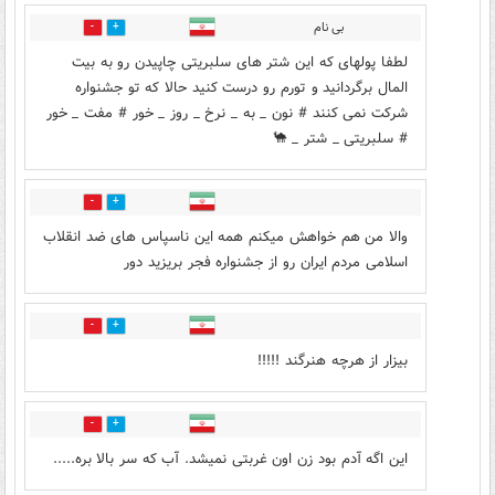
بی نام
0
4
لطفا پولهای که این شتر های سلبریتی چاپیدن رو به بیت
المال برگردانید و تورم رو درست کنید حالا که تو جشنواره
شرکت نمی کنند # نون _ به _ نرخ _ روز _ خور # مفت _ خور
# سلبریتی _ شتر _ 🐪
1
1
والا من هم خواهش میکنم همه این ناسپاس های ضد انقلاب
اسلامی مردم ایران رو از جشنواره فجر بریزید دور
0
1
بیزار از هرچه هنرگند !!!!!
0
1
این اگه آدم بود زن اون غربتی نمیشد. آب که سر بالا بره.....