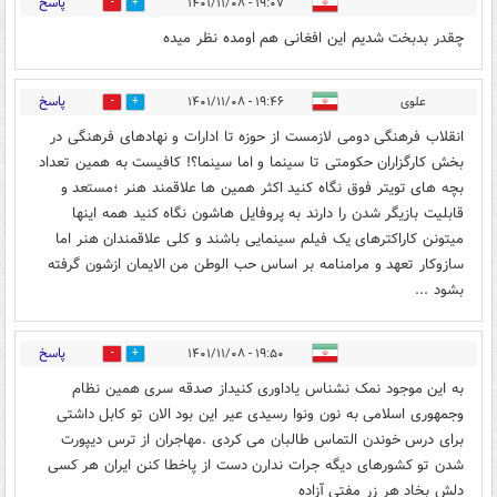
پاسخ
۱۹:۰۷ - ۱۴۰۱/۱۱/۰۸
0
3
چقدر بدبخت شدیم این افغانی هم اومده نظر میده
پاسخ
علوی
۱۹:۴۶ - ۱۴۰۱/۱۱/۰۸
0
2
انقلاب فرهنگی دومی لازمست از حوزه تا ادارات و نهادهای فرهنگی در
بخش کارگزاران حکومتی تا سینما و اما سینما؟! کافیست به همین تعداد
بچه های تویتر فوق نگاه کنید اکثر همین ها علاقمند هنر ؛مستعد و
قابلیت بازیگر شدن را دارند به پروفایل هاشون نگاه کنید همه اینها
میتونن کاراکترهای یک فیلم سینمایی باشند و کلی علاقمندان هنر اما
سازوکار تعهد و مرامنامه بر اساس حب الوطن من الایمان ازشون گرفته
بشود ...
پاسخ
۱۹:۵۰ - ۱۴۰۱/۱۱/۰۸
0
0
به این موجود نمک نشناس یاداوری کنیداز صدقه سری همین نظام
وجمهوری اسلامی به نون ونوا رسیدی عیر این بود الان تو کابل داشتی
برای درس خوندن التماس طالبان می کردی .مهاجران از ترس دیپورت
شدن تو کشورهای دیگه جرات ندارن دست از پاخطا کنن ایران هر کسی
دلش بخاد هر زر مفتی آزاده