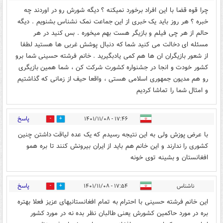
چرا قوه قضا با این افراد برخورد نمیکنه ؟ دیگه شورش رو در اوردند چه
خبره ؟ هر روز باید یک خبری از این جماعت نمک نشناس بشنویم . دیگه
حالم از هر چی فیلم و بازیگر هست بهم میخوره . بس کنید در هر
مسئله ای دخالت می کنید شما که دنبال پوشش غربی ها هستید لطفا
از شعور بازیگران ان ها هم کمی یادبگیرید . خانم فرشته حسینی شما برو
کشور خودت و انجا در جشنواره کشورت شرکت کن ، شما همین بازیگری
رو هم مدیون جمهوری اسلامی هستی ، واقعا حیف از زمانی که گذاشتیم
و امثال شما را تماشا کردیم
پاسخ
۱۷:۴۶ - ۱۴۰۱/۱۱/۰۸
0
0
با عرض پوزش ولی به این نتیجه رسیدم که یک عده لیاقت داشتن چنین
کشوری را ندارند و این خانم هم باید از ایران بیرونش کنند تا بره همو
افغانستان و بشینه توی خونه
پاسخ
ناشناس
۱۷:۵۴ - ۱۴۰۱/۱۱/۰۸
0
3
این خانم فرشته حسینی با احترام به تمام افغانستانیهای عزیز فعلا بهتره
بره در مورد حاکمین کشورش یعنی طالبان نظر بده نه در مورد کشور