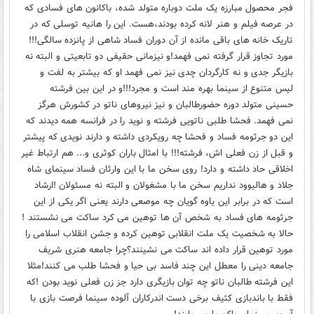
فجر محصول مبارزه یک ملت دوباره متولد شده، باکانون های فسادی که
در عرصه فیلم و هنر لانه کرده بودند،هست. این را هانیه توسلی که در
تاریک خانه های باقی مانده از آن دوران فساد شاهی از پانزده سالگی!!!
مورد تجاوز قرار گرفته نمی فهمد!و نیزمانی حقیفی دو تابعیتی و البته نه
بازیگر جدی و نه کارگردان چدی نیز نمی فهمد او که بیشتر به لفت و
لیس متنوع از سینما بهره مند است و مجرد!!!و در این بین فرشته
حسینی متولد دوره حضورطالبان و نیز نیروهای ناتو در کشورش هرگز
نمی فهمد. فحشا طلبی ناتویی فرشته و نوید را در فرانسه همه دیدند که
این دو جرثومه فساد و فحشا چه رویکردی داشته و دارند نویدی که پیشتر
و قبل از زن فعلی اش، فرشته!!! با امثال باران کوثری و... هم ارتباط غیر
اخلاقی حاد داشته و دارد! روی سخن ما با این وارثان فساد سینمای شاه
جلاد و هالیوود نداریم سخن ما با مشغولان و البته نه مسئولان !ارشاد
است که در برابر این یاوه گویان چه موصعی دارند یعنی اگر یکی از این
جرثومه های فساد به شخص آن ها توهین می کرد ساکت می نشستند !
حالا به شخصیت یک ملت انقلابی توهین کرده و جشن انقلاب اسلامی را
مورد توهین قرار داده اند ساکت می نشینند؟چرا جامعه هنری شریف
جامعه دینی را معطل این چند فاسد بی حیا و فحشا طلب می کنند!مثلا
این فرشته طالبان ناتو چه توان بازیگری دارد جز زن فعلی نوید بودن !که
فقط با باندبازی کثیف برخی دست اندرکاران آلوده سینما فرصت بازی با