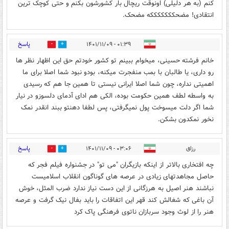
کنم (به هر دلیلی) اونوقت ریچال بار کشورشون بکنم و حتی کوچک ترین
انتقادی! مضحکککککککه مضحک.
پاسخ
۰۱:۳۹ - ۱۴۰۱/۱۱/۰۹
0
0
خانم فرشته حسینی، میخوام ببینم تو کشور خودتم حق این اظهار نظر ها
رو داری، یا طالبان با بمب منفجرت میکنه، بودو نبود شما اصلا برای ما
اهمیتی نداره، چون شما اصلا ایرانی نیستی تا همین جا هم که رسیدی
به واسطه لطف همین حکومت بوده، الکی هم ادای آدمای دلسوزو در نیار
شما اگر دلت میسوخت پول نمیگرفتی، پس لطفا دهنتو ببند انقدر نمک
نخور نمکدون بشکن.
پاسخ
رزاق
۰۳:۰۶ - ۱۴۰۱/۱۱/۰۹
0
0
چه افتخاری بالاتر از اینکه بازیگران "می تو" در جشنواره فیلم فجر که
حاصل مجاهدتهای زیادی در عرصه های گوناگون انقلاب اسلامیست
نباشند هنر اصیل به هرزگانی از این دست نیاز ندارد ضرب المثل، خوش
آن باغی که شغالش کند قهر این اتفاقات را باید بفال نیک گرفت و عرصه
هنر را از لوث وجود سربازان ناتوی فرهنگی پاک کرد