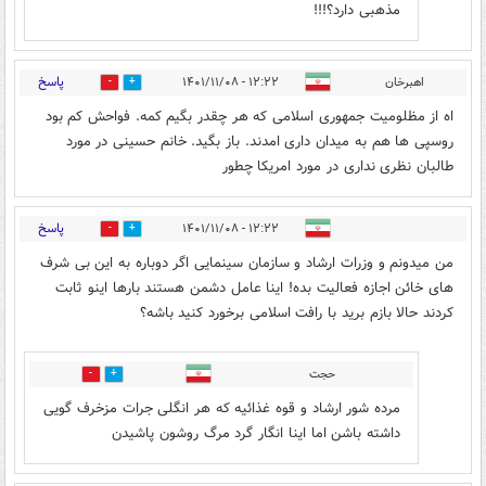
مذهبی دارد؟!!!
پاسخ
اهبرخان
۱۲:۲۲ - ۱۴۰۱/۱۱/۰۸
2
1
اه از مظلومیت جمهوری اسلامی که هر چقدر بگیم کمه. فواحش کم بود
روسپی ها هم به میدان داری امدند. باز بگید. خانم حسینی در مورد
طالبان نظری نداری در مورد امریکا چطور
پاسخ
۱۲:۲۲ - ۱۴۰۱/۱۱/۰۸
3
61
من میدونم و وزرات ارشاد و سازمان سینمایی اگر دوباره به این بی شرف
های خائن اجازه فعالیت بده! اینا عامل دشمن هستند بارها اینو ثابت
کردند حالا بازم برید با رافت اسلامی برخورد کنید باشه؟
حجت
0
23
مرده شور ارشاد و قوه غذائیه که هر انگلی جرات مزخرف گویی
داشته باشن اما اینا انگار گرد مرگ روشون پاشیدن