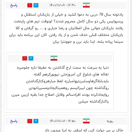
پاسخ
۱۲:۳۰ - ۱۴۰۱/۱۱/۰۸
3
53
یادتونه سال 78 دربی به دعوا کشید و خیلی از بازیکنان استقلل و
پرسپولیس یکی دو سال کامل محروم شدند؟ اونوقت تیم های پایتخت
رفتند بازیکنان جوانی مثل اصلانیان و رضا جباری و ... رو گرفتن و کلا
بازیکنان متخلف قبلی حذف شدن و از یاد رفتن. الان این برنامه باید برای
سینما پیاده بشه. اینا باید برن و جوونترا بیان
0
0
دنیا به سرعت به سمت ارج گذاشتن به عفیفا داره جلومیره
تفاله های شلوغ کن امروزحتی نیویورکرهم گفته
بایدبابلاگرهاوسلبریتیهامبارزه لفظ مبارهزوکتارگداشتن
روگذاشته چون لیبرالیسم روهمیناایجادومسیرنابودی
روایجادکرده بودند افرادسالم وقابل اصلاح جدا بقیه ازبین میرن
یاکنارگذاشته میشن
پاسخ
روزبه
۱۲:۵۰ - ۱۴۰۱/۱۱/۰۸
4
47
خاک بر سر دولت کنن که اینقدر به اینا میدون داد