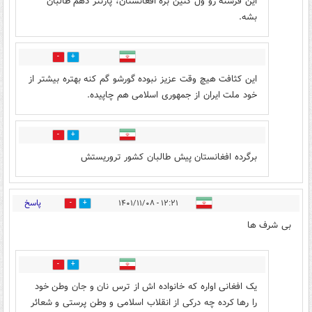
این فرشته رو ول کنین بره افغانستان، پارتنر دهم طالبان
بشه.
0
1
این کثافت هیچ وقت عزیز نبوده گورشو گم کنه بهتره بیشتر از
خود ملت ایران از جمهوری اسلامی هم چاپیده.
0
2
برگرده افغانستان پیش طالبان کشور تروریستش
پاسخ
۱۲:۲۱ - ۱۴۰۱/۱۱/۰۸
3
81
بی شرف ها
0
6
یک افغانی اواره که خانواده اش از ترس نان و جان وطن خود
را رها کرده چه درکی از انقلاب اسلامی و وطن پرستی و شعائر