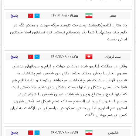
پاسخ
جعفر
۱۹:۵۵ - ۱۴۰۱/۱۱/۰۸
0
0
ياد مثال افتادم(كنجشك به درخت تنومند ميگه خودت و محكم نگه دار
دارم بلند ميشم)بابا شما بذر بادمجانم نيستيد تازه نصفتون اصلا مليتتون
ايراني نيست
پاسخ
سید فروزان
۲۱:۲۵ - ۱۴۰۱/۱۱/۰۸
0
0
وقتی در مملکت فیلیمو شده دولت در دولت و فیلم و سریالهای عدهای
معلوم الحال را پخش میکند ،حتما امثال این شخص هم پشتشان به
فیلیمو قرص است که هر چه دلشان میخواهد میکویند و علیه نظام هم
فعالیت ، یعنی مشکل از اینها نیست مشکل از نهادهای بالا دستی است
که اینها قبیح و متوقع و پررو شدهاند، همین شخص با شوهرش در
مراسم فستیوال کن با ان البسه چسبناک تمام هیکل نما (حتی شارون
استون هم انطوری لباس به تن نمیکرد در مراسم ) را در بازگشت به ایران
کسی تو هم بهشان نگفت
پاسخ
ققنوس
۲۳:۱۹ - ۱۴۰۱/۱۱/۰۸
0
4