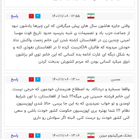
پاسخ
۱۲:۵۵ - ۱۴۰۱/۱۱/۰۸
2
38
وقتی جایزه هاشون سال های پیش میگرفتن که این چیزها یادشون نبود
از جماعت حزب باد و تصمیمات ی شبه بترسید حدود تاریخ فوت مهسا
امینی چندین زن در افغانستان کشته شدن این خانم زحمت واکنش نداد
خودش میدونه که طالبان CIAدرست کرده تا در افغانستان نفوذی کنه و
به شکل دیگه ای غارت ادامه بده کسانی که این خانم توی کم براشون
ذوق میکرد کسانی بودن که مردم کشورش بدبخت کردن
پاسخ
محسن
۱۳:۰۰ - ۱۴۰۱/۱۱/۰۸
0
1
واقعا مسخره و دردناکه. به اصطلاح هنرمندان خودمون که حرجی نیست.
این خانم فرشته حسینی چی میگه؟!! شما از افغانستان، با اون شرایط
اومدی و تو خواب نمیدیدی که به این جا برسی. حالا شدی اپوزیسیون
نظام ؟!! شما بهتره بری اپوزیسیون حکومت کشور خودت باشی و سعی
کنی کشور خودت رو درست کنی. البته اگر سوادش رو داری
پاسخ
جفتک هرزگیشونو میزنن
۱۳:۰۶ - ۱۴۰۱/۱۱/۰۸
3
38