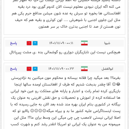
داشته باشید فرشته حسینی که اصلا ایرانی نیست بی حیا که اظهار نظر
می کنه اگه ایران نبودی معلوم نیست الان کدوم گوری بود درد بقیه
افغانستانی ها بخوره تو سرش یه عده شون میشن مدافع حرم یکی هم
مثل این جلوی اجنبی با شوهرش .... اون کوثری و بقیه هم که حیف
نون هستن از صد تا اجنبی بدترن خاک بر سر همتون
پاسخ
شیوا
۰۰:۱۱ - ۱۴۰۱/۱۱/۰۹
0
0
هیچکس نیست این نابازیگران دوزاری رو گوشمالی بده .ی مشت پیرپاتال
پاسخ
ابوالفضل
۰۰:۲۲ - ۱۴۰۱/۱۱/۰۹
0
0
بفرما!! بعد میگید چرا فلانه بیسانه و محکوم مون میکنین به نژادپرستی
😂😐 آقا چقدر بدبخت شدیم که طرف از افغانستان اومده سالها اینجا
بازیگری کرده تمام رانت و اعتبار و یارانه های مملکت رو عین خود ایرانی
ها استفاده کرده از اموزش و تحصیلات و حق نقش افرینی به عنوان یک
بیگانه در کشوری بنام ایران بهره مند شده بعد الان به جایی رسیده که با
پست اینستاگرامی علیه کشور ما بد و بیراه میگه😐😐😐😐 یااابو تو که
اصلا ایرانی نیستی لامصب چی چی میگی این وسط برای ما؟! مثل این
مییمونه من به عنوان یک ایرانی تو امریکا انقدر رشد کنم و شهرت کسب