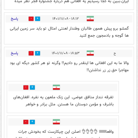
ایران.ببین به کجا رسیدیم یه افغانی هم درباره جشنواره فجر نظر میده
پاسخ
۱۸:۱۲ - ۱۴۰۱/۱۱/۰۸
0
0
گمشو برو پیش همون طالبان وطندار لعنتی امثال تو باید سر زمین ایرانی
ها گوجه و بادمجون جمع کنید
پاسخ
ح
۱۸:۵۳ - ۱۴۰۱/۱۱/۰۸
4
26
والا ما به این افغانی ها اینقدر رو دادیم!! وگرنه تو هر کشور دیگه ای بود
مهاجرا حق زر زر نداشتن!!
0
1
تفرقه ننداز منافق عوضی. این زنک ملعون یه نفره. افغان‌های
باشرف و مؤمن دوستان ما هستن. مثل برادر و خواهر
0
0
واقعاااااااا 👌👌👌👌 اصلن این چیکارست که بخودش جرات