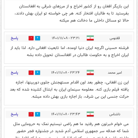
این بازیگر افغان رو از کشور اخراج و از مرزهای شرقی به افغانستان
بفرستید تا به طالبان افتخار کنه. هر چی خواسته تو ایران بهش دادند،
حالا تو مسائل داخلی ما دخالت هم میکنه
پاسخ
ققنوس
۲۳:۲۱ - ۱۴۰۱/۱۱/۰۸
0
2
فرشته حسینی اگرچه ایران دنیا اومده، اما تابعیت افغانی داره. لذا باید از
ایران اخراج و به حکومت طالبان در افغانستان تحویل داده بشه
پاسخ
امیر محمد
۲۳:۲۴ - ۱۴۰۱/۱۱/۰۸
0
2
این زن افغانی، چطور بعد اون اقدام مستهجنش جلوی دوربینها، اجازه
یافته فیلم بازی کنه. معلومه سینمای ایران به ابتذال کشیده شده که بعد
حرکت جنسی این بی شرف، باز اجازه بازی بهش داده میشه.
پاسخ
ناشناس
۲۳:۴۳ - ۱۴۰۱/۱۱/۰۸
0
1
می خوام خبرتون هم رفتید ما هم راضی نیستیم نمک به حرومایی مثل
شما که صدقه سر جمهوری اسلامی آدم شدید در جشنواره فجر حضور