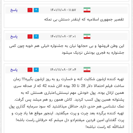
پاسخ
۱۱:۵۷ - ۱۴۰۱/۱۱/۰۸
0
0
تقصیر جمهوری اسلامیه که اینقدر دستش بی نمکه
پاسخ
۱۲:۰۱ - ۱۴۰۱/۱۱/۰۸
0
1
این وطن فروشها و بی حجابها نیان به جشنواره خیلی هم خوبه چون کمی
جشنواره به فجری بودنش نزدیک میشود
پاسخ
۱۲:۰۴ - ۱۴۰۱/۱۱/۰۸
0
1
تهیه کننده ازشون شکایت کنه و خسارت رو به روز ازشون بگیره!!! زمان
ساخت فیلم احتمالا دلار 28 تا 30 بوده الان شده 42 که از صدقه سری
همین اراذل بوده. پول خودش مهم نیستش,اعتباری هستش که به
پشتوانه همین پول کسب کردید. کاش همون رو هم میشد پس گرفت.
نمک نشناسی هم حدی داره, حداقل میذاشتید که سود سرمایه گذاری پول
تهیه کننده برگرده بعد چرت و پرت میگفتید. اینجور موقع ها یاد چرت و
پرت گفتنای امین فردین میفتم!دو دل میشم که حرفاش راست باشه!
انشاالله که راست نباشه!