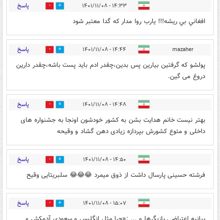
پاسخ
۱۴:۳۳ - ۱۴۰۱/۱۱/۰۸
0
3
افغاني بي ريشه!!! يارب روا مدار كه گدا معتبر شود
پاسخ
۱۴:۴۴ - ۱۴۰۱/۱۱/۰۸
mazaher
0
2
پولشو که گرفتین بیارین پس بدین،چقدر ادم باید پست باشه،چقدر دارین
دروغ می گین.
پاسخ
۱۴:۴۸ - ۱۴۰۱/۱۱/۰۸
0
2
بهتر نیست خانم هدایت بشن به کشور خودشون اونجا به جشنواره های
داخلی و متوع کشورش بپردازه زیادی دهن گشاد و وقیحه
پاسخ
۱۴:۵۰ - ۱۴۰۱/۱۱/۰۸
0
2
فرشته حسینی پارسال داشت از ذوق میمرد 😂😂😂 سلبریتایی وقیح
پاسخ
۱۵:۰۷ - ۱۴۰۱/۱۱/۰۸
0
3
بیانیه اعتراضی بازیگرها و ... :«چرا مثل انگلیس و سعودی آدمکش و