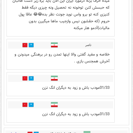
میده حرف بزنه درمورد ایران این الان باید بره زیر دست طالبان
که حبسش کنن توخونه نه تحصیل ونه چیزی دیگه فقط
کنیزی کنه تو برو واس نوید جونت نظر بده😂😂 عاقا پول
حروم (که حقشون نیس وازجیب ماها میگیرن بدون
مالیات)آدمو هار میکنه
ناصر
0
1
خلاصه و مفید گفتی والا اینها تمدن رو در برهنگی میدونن و
آخرش همجنس بازی .
0
0
01/33مودب باش و زود به دیگران انگ نزن
0
0
01/33مودب باش و زود به دیگران انگ نزن