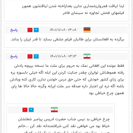
اینا لیاقت فجروارزشمداری ندارن بعدازاخته شدن لیاقتشون همون
فیلمهای فحش تجاوزه نه سینمای فاخر
پاسخ
۱۳:۰۸ - ۱۴۰۱/۱۱/۰۸
1
1
برگرده به افغانستان برای طالبان فیلم عشقی بسازد تا قدر ایران را بداند.
پاسخ
۱۳:۱۳ - ۱۴۰۱/۱۱/۰۸
0
3
فقط مونده این افغانی نمک به حروم برای ملت ما نسخه بپیچه یادش
رفته هموطناش توایران چقدر جنایت کردن این ابله اگه خیلی دلسوزه بره
برای زنای کشور خودش که حتی حق درس خوندن ندارن کاری کنه ویادش
باشه اگه ذره ای اعتبار داره صدقه سر ملت ایرانه وگرنه حالا حالا ها پای
همون چرخ خیاطی بود
0
0
چرخ خیاطی بد نیس جناب حضرت ادریس پیامبر شغلشان
خیاط بود می خواهی نقد کنی شرافتمندانه نقد کن ...خانم
حسینی نمک خور نمکدان شکسته است یک لئیم که قدر