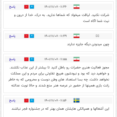
پاسخ
۱۱:۴۶ - ۱۴۰۱/۱۱/۰۸
1
7
شرکت نکنید. لیاقت میخواد که شماها ندارید. به درک. خدا از درون و
نیت شما اگاه است
پاسخ
۱۱:۴۹ - ۱۴۰۱/۱۱/۰۸
😶‍🌫️
0
5
چون میدونن دیگه جایزه ندارند
پاسخ
۱۱:۵۵ - ۱۴۰۱/۱۱/۰۸
0
3
مجوز فعالیت هنری حضرات رو باطل کنید تا بیشتر از این عذاب نکشند.
و خواهید دید که بود و نبودشون هییچ تفاوتی برای مردم و این مملکت
نخواهد داشت. چه بسا استعداد های وطن دوست و محرومی که به خاطر
رانت بازی همینها از حضور در عرصه هنر منع شدند و حالا نوبت عدالته
پاسخ
۱۱:۵۶ - ۱۴۰۱/۱۱/۰۸
7
102
این آشغالها و همپالکی هایشان همان بهتر که در جشنواره فجر نباشند