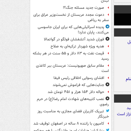
لبنان
صورت جدید مسئله جنگ؟!
دعوت مجدد عربستان از نخست‌وزیر عراق برای
سفر به ریاض
پدیده اسرائیلی‌هایی که برای ایران جاسوسی
می‌کنند، پایان ندارد!
فوران شدید آتشفشان فوئگو در گواتمالا
هدیه ویژه شهردار ترکیه‌ای به صلاح
قیمت نفت به ۸۳ دلار و ۵۵ سنت در هر بشکه
رسید
مقام سابق صهیونیست: عربستان ببر کاغذی
است
افشای رسوایی اخلاقی رئیس فیفا
نام
جنایت‌هایی که فراموش نمی‌شوند
حواله دلار ۱۵۴ هزار و ۴۵۱ تومان شد
نصب کتیبه‌های شهادت امام رضا(ع) در حرم
رضوی
تبریک کاربران فضای مجازی به مناسبت روز
خبرنگار
کامیون با راننده ۸ ساله در اصفهان توقیف شد
پزشکیان: جنایات امروز واشنگتن را هم محکوم