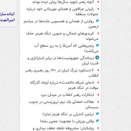
آنچه رهبر شهید سال‌ها پیش دیده بودند
رایزنی عراقچی و همتای موریتانی خود درباره
آماده ساز
تحولات منطقه
امیرالمومن
روایتی از همدلی و همسویی ملت‌ها در مراسم
اربعین
کریدورهای شمالی و جنوبی تنگه هرمز حذف
می‌شوند
زنجیرهایی که آمریکا را به زیر سطح آب
می‌کشند!
درماندگی صهیونیست‌ها در برابر استراتژی و
قدرت ایران
۶ دستاورد بزرگ ایران در ۱۶۰ روز رهبری رهبر
انقلاب
ادعای شبکه «الحدث» درباره ایجاد گذرگاه
موقت در تنگه هرمز
ابتکارات رهبر انقلاب در میدان نبرد
هلاکت اعضای یک تیم تروریستی در جنوب
سیستان
ترامپ کنترلی بر تنگه هرمز ندارد!
وقتی ورزش با معنویت عجین بشه!
پزشکیان: مشروطه نقطه عطف بیداری و