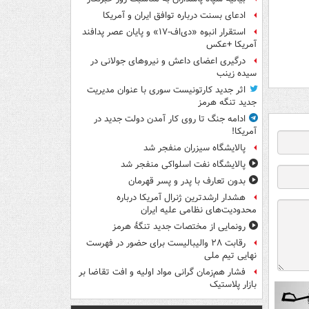
ادعای بسنت درباره توافق ایران و آمریکا
استقرار انبوه «دی‌اف‑۱۷» و پایان عصر پدافند
آمریکا +عکس
درگیری اعضای داعش و نیروهای جولانی در
سیده زینب
اثر جدید کارتونیست سوری با عنوان مدیریت
جدید تنگه هرمز
ادامه جنگ تا روی کار آمدن دولت جدید در
آمریکا!
پالایشگاه سیزران منفجر شد
پالایشگاه نفت اسلواکی منفجر شد
بدون تعارف با پدر و پسر قهرمان
هشدار ارشدترین ژنرال آمریکا درباره
محدودیت‌های نظامی علیه ایران
رونمایی از مختصات جدید تنگۀ هرمز
رقابت ۲۸ والیبالیست برای حضور در فهرست
نهایی تیم ملی
فشار هم‌زمان گرانی مواد اولیه و افت تقاضا بر
بازار پلاستیک