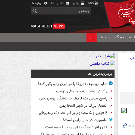
RSS
آرشیو
تماس با ما
دربارهٔ ما
MASHREGH
NEWS
یلم
دیدگاه
پیوندها
بازار
اپ
پربازدیدترین ها
شاید روسیه، آمریکا را در ایران زمین‌گیر کند!
واکنش بقائی به خیالبافی ترامپ
پاسخ منفی یک لژیونر به باشگاه پرسپولیس
انفجار بزرگ در شهر المخا یمن
۶ فوتی و ۵ مصدوم بر اثر تصادف زنجیره‌ای
ماموریت در حال پایان است!
فارن افرز: جنگ با ایران یک فاجعه است
بیانیه سپاه پاسداران به مناسبت روز خبرنگار