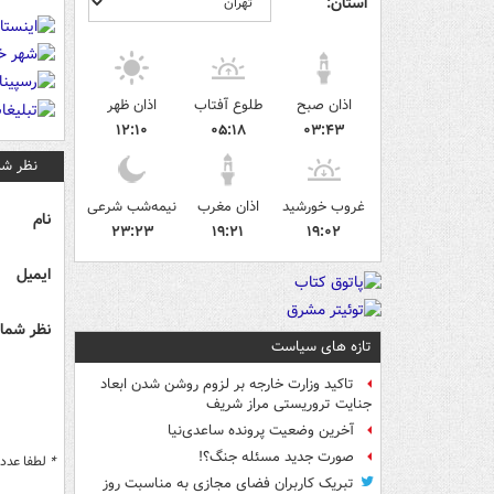
استان:
اذان صبح
طلوع آفتاب
اذان ظهر
۱۲:۱۰
۰۵:۱۸
۰۳:۴۳
نظر شم
غروب خورشید
اذان مغرب
نیمه‌شب شرعی
نام
۲۳:۲۳
۱۹:۲۱
۱۹:۰۲
ایمیل
نظر شما 
تازه های سیاست
تاکید وزارت خارجه بر لزوم روشن شدن ابعاد
جنایت تروریستی مراز شریف
آخرین وضعیت پرونده ساعدی‌نیا
صورت جدید مسئله جنگ؟!
*
لطفا عدد م
تبریک کاربران فضای مجازی به مناسبت روز