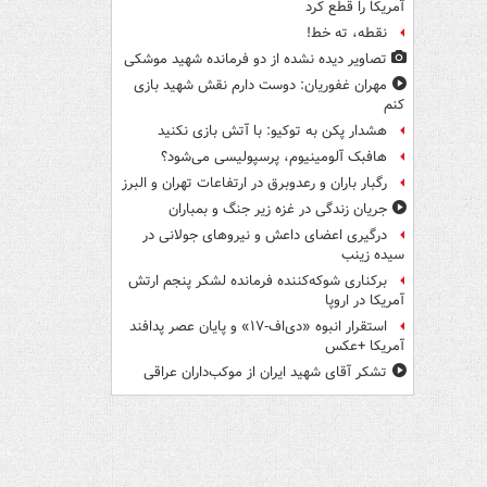
آمریکا را قطع کرد
نقطه، ته خط!
تصاویر دیده‌ نشده از دو فرمانده شهید موشکی
مهران غفوریان: دوست دارم نقش شهید بازی
کنم
هشدار پکن به توکیو: با آتش بازی نکنید
هافبک آلومینیوم، پرسپولیسی می‌شود؟
رگبار باران و رعدوبرق در ارتفاعات تهران و البرز
جریان زندگی در غزه زیر جنگ و بمباران
درگیری اعضای داعش و نیروهای جولانی در
سیده زینب
برکناری شوکه‌کننده فرمانده لشکر پنجم ارتش
آمریکا در اروپا
استقرار انبوه «دی‌اف‑۱۷» و پایان عصر پدافند
آمریکا +عکس
تشکر آقای شهید ایران از موکب‌داران عراقی