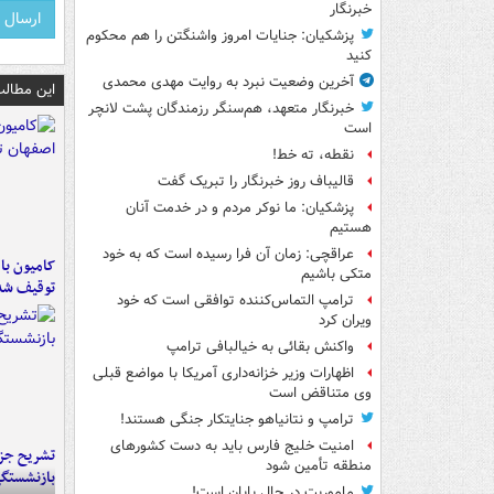
خبرنگار
پزشکیان: جنایات امروز واشنگتن را هم محکوم
کنید
آخرین وضعیت نبرد به روایت مهدی محمدی
این مطالب
خبرنگار متعهد، هم‌سنگر رزمندگان پشت لانچر
است
نقطه، ته خط!
قالیباف روز خبرنگار را تبریک گفت
پزشکیان: ما نوکر مردم و در خدمت آنان
هستیم
عراقچی: زمان آن فرا رسیده است که به خود
متکی باشیم
توقیف شد
ترامپ التماس‌کننده توافقی است که خود
ویران کرد
واکنش بقائی به خیالبافی ترامپ
اظهارات وزیر خزانه‌داری آمریکا با مواضع قبلی
وی متناقض است
ترامپ و نتانیاهو جنایتکار جنگی هستند!
امنیت خلیج فارس باید به دست کشورهای
تشریح جز
منطقه تأمین شود
بازنشستگ
ماموریت در حال پایان است!