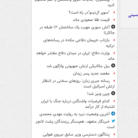
کنید
"سوپر ال‌نینو"در راه است؟
حسینی
قیمت طلا صعودی ماند
آتش سوزی مهیب یک ساختمان ۱۲ طبقه در
جاکارتا
بازتاب «پیمان دفاعی مکه» در رسانه‌های
ترکیه
وزارت دفاع: ایران در میدان دفاع مقتدر خواهد
ماند
بیل مکانیکی ارتش صهیونی واژگون شد
مقصد جدید پسر زیدان
رسانه عبری زبان: روزهای سختی در انتظار
ارتش اسرائیل است
چین ونیز شد!
کدام فرضیات واشنگتن درباره جنگ با ایران
اشتباه از کار درآمد
آخرین وضعیت نبرد به روایت مهدی محمدی
خبرنگار متعهد، هم‌سنگر رزمندگان پشت لانچر
است
پنتاگون دسترسی وزیر سابق نیروی هوایی