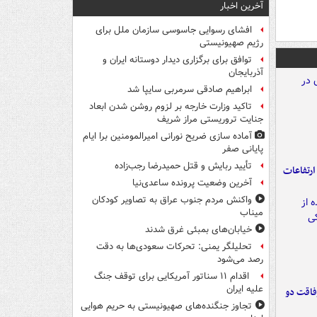
آخرین اخبار
افشای رسوایی جاسوسی سازمان ملل برای
رژیم صهیونیستی
توافق برای برگزاری دیدار دوستانه ایران و
آذربایجان
ابراهیم صادقی سرمربی سایپا شد
تاکید وزارت خارجه بر لزوم روشن شدن ابعاد
جنایت تروریستی مراز شریف
آماده سازی ضریح نورانی امیرالمومنین برا ایام
پایانی صفر
تأیید ربایش و قتل حمیدرضا رجب‌زاده
ارتفاعات
آخرین وضعیت پرونده ساعدی‌نیا
واکنش مردم جنوب عراق به تصاویر کودکان
میناب
خیابان‌های بمبئی غرق شدند
تحلیلگر یمنی: تحرکات سعودی‌ها به دقت
رصد می‌شود
اقدام ۱۱ سناتور آمریکایی برای توقف جنگ
علیه ایران
فاقت دو
تجاوز جنگنده‌های صهیونیستی به حریم هوایی