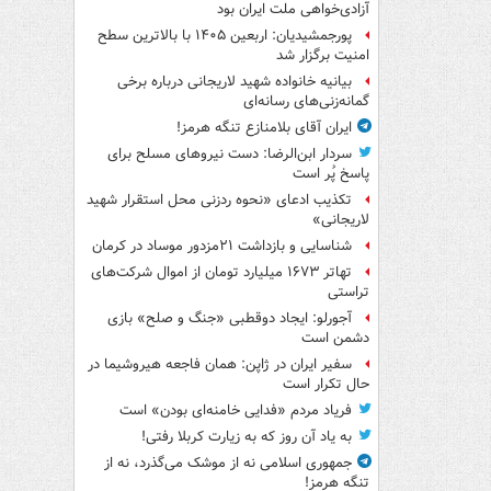
آزادی‌خواهی ملت ایران بود
پورجمشیدیان: اربعین ۱۴۰۵ با بالاترین سطح
امنیت برگزار شد
بیانیه خانواده شهید لاریجانی درباره برخی
گمانه‌زنی‌های رسانه‌ای
ایران آقای بلامنازع تنگه هرمز!
سردار ابن‌الرضا: دست نیروهای مسلح برای
پاسخ پُر است
تکذیب ادعای «نحوه ردزنی محل استقرار شهید
لاریجانی»
شناسایی و بازداشت ۲۱مزدور موساد در کرمان
تهاتر ۱۶۷۳ میلیارد تومان از اموال شرکت‌های
تراستی
آجورلو: ایجاد دوقطبی «جنگ و صلح‌» بازی
دشمن است
سفیر ایران در ژاپن: همان فاجعه هیروشیما در
حال تکرار است
فریاد مردم «فدایی خامنه‌ای بودن» است
به یاد آن روز که به زیارت کربلا رفتی!
جمهوری اسلامی نه از موشک می‌گذرد، نه از
تنگه هرمز!