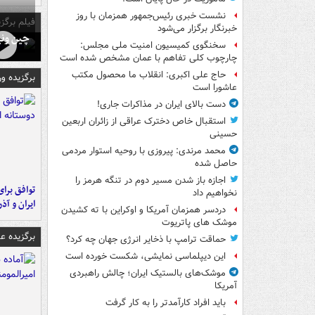
نشست خبری رئیس‌جمهور همزمان با روز
فیلم برگزی
خبرنگار برگزار می‌شود
چین ونی
سخنگوی کمیسیون امنیت ملی مجلس:
چارچوب کلی تفاهم با عمان مشخص شده است
حاج علی اکبری: انقلاب ما محصول مکتب
برگزیده و
عاشورا است
دست بالای ایران در مذاکرات جاری!
استقبال خاص دخترک عراقی از زائران اربعین
حسینی
محمد مرندی: پیروزی با روحیه استوار مردمی
حاصل شده
اجازه باز شدن مسیر دوم در تنگه هرمز را
توافق برای
نخواهیم داد
ایران و آذ
دردسر همزمان آمریکا و اوکراین با ته کشیدن
موشک های پاتریوت
برگزیده 
حماقت ترامپ با ذخایر انرژی جهان چه کرد؟
این دیپلماسی نمایشی، شکست خورده است
موشک‌های بالستیک ایران؛ چالش راهبردی
آمریکا
باید افراد کارآمدتر را به کار گرفت