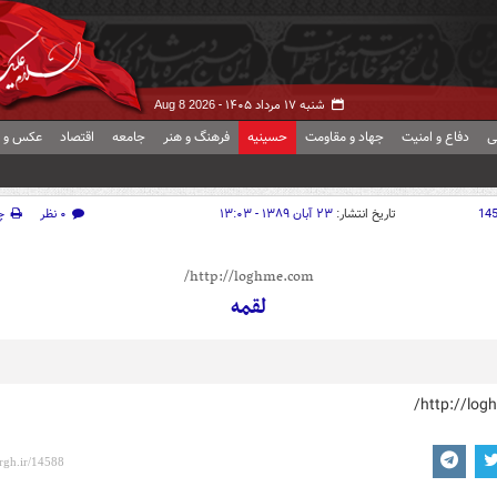
شنبه ۱۷ مرداد ۱۴۰۵ -
Aug 8 2026
ی
دفاع و امنیت
جهاد و مقاومت
حسینیه
فرهنگ و هنر
جامعه
اقتصاد
عکس و ف
14
تاریخ انتشار:
۲۳ آبان ۱۳۸۹ - ۱۳:۰۳
۰ نظر
چ
http://loghme.com/
لقمه
http://log