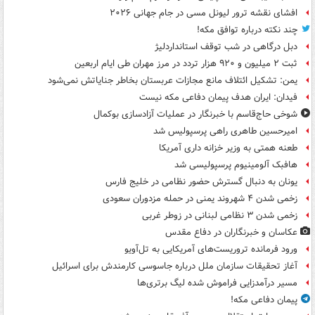
افشای نقشه ترور لیونل مسی در جام جهانی ۲۰۲۶
چند نکته درباره توافق مکه!
دبل درگاهی در شب توقف استانداردلیژ
ثبت ۲ میلیون و ۹۲۰ هزار تردد در مرز مهران طی ایام اربعین
یمن: تشکیل ائتلاف مانع مجازات عربستان بخاطر جنایاتش نمی‌شود
فیدان: ایران هدف پیمان دفاعی مکه نیست
شوخی حاج‌قاسم با خبرنگار در عملیات آزادسازی بوکمال
امیرحسین طاهری راهی پرسپولیس شد
طعنه همتی به وزیر خزانه داری آمریکا
هافبک آلومینیوم پرسپولیسی شد
یونان به دنبال گسترش حضور نظامی در خلیج فارس
زخمی شدن ۴ شهروند یمنی در حمله مزدوران سعودی
زخمی شدن ۳ نظامی لبنانی در زوطر غربی
عکاسان و خبرنگاران در دفاع مقدس
ورود فرمانده تروریست‌های آمریکایی به تل‌آویو
آغاز تحقیقات سازمان ملل درباره جاسوسی کارمندش برای اسرائیل
مسیر درآمدزایی فراموش شده لیگ برتری‌ها
پیمان دفاعی مکه!