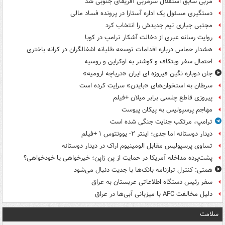
مربی سابق استقلال سرمربی آفریقای جنوبی شد
دستگیری مسئول یک اداره آستارا در پرونده فساد مالی
مجتبی جباری تیم جدیدش را انتخاب کرد
روایت رسانه عبری از دخالت آشکار ترامپ در کوبا
هشدار حماس درباره اقدامات توسعه طلبانه اشغالگران در کرانه باختری
احتمال سفر ویتکاف و کوشنر به اوکراین و روسیه
جان دوباره نگین فیروزه ای ایران «دریاچه ارومیه»
سرطان به استخوان‌های «بایدن» سرایت کرده است
پیروزی قاطع چلسی برابر میلان +فیلم
مهاجم پرسپولیس به پیکان پیوست
ترامپ، مرتکب جنایت جنگی شده است
دیدار دوستانه اما جدی؛ اینتر ۲- یوونتوس ۱ +فیلم
تساوی پرسپولیس مقابل الومینیوم اراک در دیدار دوستانه
پشت‌پرده مداخله آمریکا در حمایت از یِن ژاپن؛ خیرخواهی یا خودخواهی؟
همتی: کنترل ترازنامه بانک‌ها با جدیت دنبال می‌شود
سفر رئیس دستگاه اطلاعاتی عربستان به عراق
دلیل مخالفت AFC با میزبانی آبی‌ها در عراق
سلامت