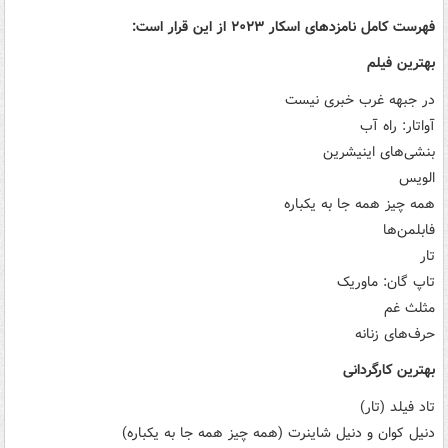
فهرست کامل نامزدهای اسکار ۲۰۲۳ از این قرار است:
بهترین فیلم
در جبهه غرب خبری نیست
آواتار: راه آب
بنشی‌های اینیشرین
الویس
همه چیز همه جا به یکباره
فابلمن‌ها
تار
تاپ گان: ماوریک
مثلث غم
حرف‌های زنانه
بهترین کارگردانی
تاد فیلد (تار)
دنیل کوان و دنیل شاینرت (همه چیز همه جا به یکباره)