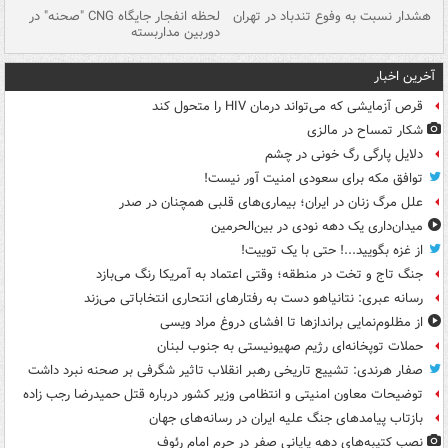
ای
هشدار نسبت به وفوع تندباد در تهران
لحظه انفجار جایگاه CNG "صحنه" در
دس
دوربین مداربسته
ات
آخرین اخبار
قرص آزمایشی که می‌تواند درمان HIV را متحول کند
شکار تمساح در مالزی
دلایل پارگی رگ خونی در چشم
توافق مکه برای سعودی امنیت آور نیست!
علل مرگ زنان در ایران؛ بیماری‌های قلبی همچنان در صدر
میدان‌داری یک دهه نودی در بین‌الحرمین
از غزه بگویید...! حتی با یک توییت!
جنگ تاج و تخت در منطقه؛ وقتی اعتماد به آمریکا رنگ می‌بازد
رسانه عبری: نتانیاهو دست به رفتارهای انتحاری انتخاباتی می‌زند
از مظلوم‌نمایی براندازها تا افشای دروغ مراد ویسی
حملات توپخانه‌ای رژیم صهیونیستی به جنوب لبنان
صفار هرندی: تشییع تاریخی رهبر انقلاب تاثیر شگرفی بر صحنه نبرد داشت
توضیحات معاون امنیتی و انتظامی وزیر کشور درباره قتل حمیدرضا رجب زاده
بازتاب پیامدهای جنگ علیه ایران در رسانه‌های جهان
نصب کتیبه‌های دهه پایانی صفر در حرم امام رئوف