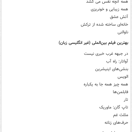
همه آنچه نفس می کشد
همه زیبایی و خونریزی
آتش عشق
خانه‌ای ساخته شده از ترکش
ناوالنی
بهترین فیلم بین‌الملی (غیر انگلیسی زبان)
در جبهه غرب خبری نیست
آواتار: راه آب
بنشی‌های اینیشرین
الویس
همه چیز همه جا به یکباره
فابلمن‌ها
تار
تاپ گان: ماوریک
مثلث غم
حرف‌های زنانه