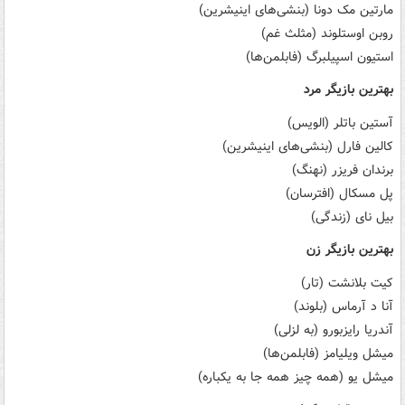
مارتین مک دونا (بنشی‌های اینیشرین)
روبن اوستلوند (مثلث غم)
استیون اسپیلبرگ (فابلمن‌ها)
بهترین بازیگر مرد
آستین باتلر (الویس)
کالین فارل (بنشی‌های اینیشرین)
برندان فریزر (نهنگ)
پل مسکال (افترسان)
بیل نای (زندگی)
بهترین بازیگر زن
کیت بلانشت (تار)
آنا د آرماس (بلوند)
آندریا رایزبورو (به لزلی)
میشل ویلیامز (فابلمن‌ها)
میشل یو (همه چیز همه جا به یکباره)