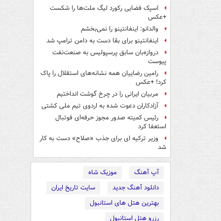
اسپک فضایی رکورد لیگ ملت‌ها را شکست
+عکس
والدانو: اینفانتینو را نمی‌بخشم
اینفانتینو برای بقا دست به دامن ترامپ شد
دروازه‌بان سابق پرسپولیس به صنعت‌نفت
پیوست
رامین رضاییان همه نشانه‌های استقلال را پاک
کرد! +عکس
مربیان ایرانی را در چرخ گوشت انداختیم
آزادکاران دعوت شده به اردوی تیم ملی کشتی
رئیس کمیته صدور مجوز حرفه‌ای فوتبال
استعفا کرد
وزیر ترکیه ای برای جذب «صلاح» دست به کار
شد
آپ آهنگ
موزیک شاه
دانلود آهنگ جدید
سایت تاریخ ایران
بهترین هتل های استانبول
رزرو هتل استانبول