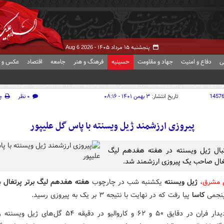
پنجشنبه ۱۵ مرداد ۱۴۰۵ -
Aug 6 2026
ی
دفاع و امنیت
جهاد و مقاومت
حسینیه
فرهنگ و هنر
جامعه
اقتصاد
عکس و ف
1457
تاریخ انتشار:
۳ بهمن ۱۴۰۱ - ۰۸:۱۶
۰ نظر
چ
پیروزی ارزشمند ژیل ویسنته با پاس گل علیپور
تبال ژیل ویسنته در هفته هفدهم لیگ
تغال صاحب یک پیروزی ارزشمند شد.
ش مشرق
،
ژیل ویسنته
یکشنبه شب در چارچوب
هفته هفدهم لیگ برتر پرتغال
ب
پنجمی
کاسا
پیا رفت که در نهایت با نتیجه ۳ بر یک به پیروزی رسید.
در این دیدار فران در دقایق ۵۰ و ۶۲ و کاروالیو در دقیقه ۵۴ گل‌ه