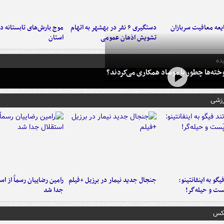
عه معافیت سربازان
دستگیری ۶ نفر در بهشهر به اتهام
تشویش اذهان عمومی
استان
ده
خته‌ها چطور با موساد همکاری می‌کردند؟
رزشی
یگو به اینفانتینو:
جنجال جدید نیمار در برزیل +فیلم
رامین رضاییان رسماً از اس
ست‌ و حیله‌گر!
جدا شد
عکس