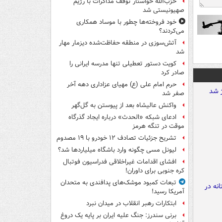
حزب‌الله خواستار توقف مذاکرات با رژیم
صهیونیستی شد
خود فروخته‌ها چطور با موساد همکاری
می‌کردند؟
آتش‌سوزی در منطقه حفاظت‌شده دیزمار مهار
شد
کویت دستور تعطیلی تنها مدرسه ایرانی را
صادر کرد
حرم امام علی (ع) مهیای عزاداری دهه آخر
صفر شد
واکنش عالیشاه بعد از پیوستن به گل‌گهر
ادعای شبکه «الحدث» درباره ایجاد گذرگاه
موقت در تنگه هرمز
تشریح جزئیات تصادف ۱۲ خودرو با ۱۹ مصدوم
لیونل مسی چگونه وارد باشگاه میلیاردها شد؟
افشای اقدامات غیراخلاقی فدراسیون فوتبال
کره جنوبی برای داوران!
تبعات کمبود موشک‌های پدافندی به متحدان
آمریکا رسید!
ابتکارات رهبر انقلاب در میدان نبرد
برنی سندرز: جنگ علیه ایران بر پایه یک دروغ