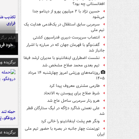
افغانستانی چه بود؟
حسین نژاد با ۲ میلیون یورو از دینامو جدا
تکذیب شای
می‌شود
فراری
سرمربی سابق استقلال در یک‌قدمی هدایت یک
تیم ملی
فیلم برگزی
انتصاب سرپرست دبیری فدراسیون کشتی
خود فرو
گفت‌وگو با قهرمان جهان که در مبارزه با اشرار
جانباز شد
نشست اضطراری اینفانتینو با مدیران ارشد فیفا
برگزیده و
تیم بعدی محمد صلاح مشخص شد
روزنامه‌های ورزشی امروز چهارشنبه ۱۴ مرداد
۱۴۰۵
طارمی مشتری معروف پیدا کرد
شرط صلاح برای پیوستن به الاتحاد
هرو رنار سرمربی ساحل عاج شد
علی نعمتی شاگرد دژاگه در لیگ ستارگان قطر
حمله تند ف
شد
دروغگو، پَ
ونگر هم پشت اینفانتینو را خالی کرد
تورنمنت چهار جانبه در بصره با حضور تیم ملی
برگزیده 
ایران