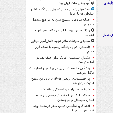
آزادی‌خواهی ملت ایران بود
۱۰۰ میلیارد دلار خسارت، برای باز نگه داشتن
تنگه‌ای که باز بود!
حمله نیروهای مسلح یمن به مواضع مزدوران
سعودی
ویژگی‌های شهید بابایی در نگاه رهبر شهید
ای شمال
انقلاب
مرثیه‌ی سوزناک مادر شهید دانش‌آموز مینابی
زلنسکی: دو پالایشگاه روسیه را هدف قرار
دادیم
نشنال اینترست: آمریکا برای جنگ پهپادی
آماده نیست
پنتاگون جلسه اضطراری برای تأمین تسلیحات
برگزار می‌کند
پورجمشیدیان: اربعین ۱۴۰۵ با بالاترین سطح
امنیت برگزار شد
شرط جدید برای بازنشستگی اعلام شد
هلاکت اعضای یک تیم تروریستی در جنوب
استان سیستان و بلوچستان
افشاگری هاآرتص درباره سفر فرستاده ویژه
نتانیاهو به آمریکا