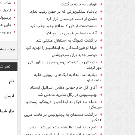
شکست ژ
فورلان به خانه بازگشت
لژیونر 
پادشاه سنگین‌وزنی که در جهان رقیب ندارد
پرسپولی
دشان از دست عربستان فرار کرد
دایی عل
صنعت‌نفت آبادان ۲ مدافع جدید جذب کرد
پورتو، 
آینده نامعلوم طارمی در المپیاکوس
بازگشت اندونگ به استقلال منتفی شد
فیفا توهین‌کنندگان به اینفانتینو را تهدید کرد
برچسب‌ها
دردسر جدید برای سرخپوشان
بازیکنان بی‌کیفیت، پرسپولیس را از قهرمانی
نظر شم
دور کردند
بیانیه تند اتحادیه لیگ‌های اروپایی علیه
اینفانتینو
نام
آقای گل جام جهانی مقابل اسرائیل ایستاد
وینیسیوس در رئال مادرید ماندنی شد
ایمیل
حمله تند فیگو به اینفانتینو: دروغگو، پَست‌ و
حیله‌گر!
نظر شما 
بازگشت مسلمان به پرسپولیس در قامت مربی
+عکس
تیم جدید امید عالیشاه مشخص شد +عکس
تساوی میلان و اینتر در استرالیا/ پیروزی یووه