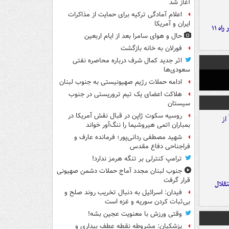
آغاز شد
اعلام آمادگی ترکیه برای حمایت از مذاکرات
ایران و آمریکا
موج بارش‌های تابستانه در راه ۱۱
حال و هوای سامرا بعد از ایام اربعین
فورلان به خانه بازگشت
اثر جدید کمال شرف درباره محاصره نفتی
سعودی‌ها
ادامه حملات رژیم صهیونیستی به جنوب لبنان
هلاکت اعضای یک تیم تروریستی در جنوب
سیستان
روسیه سکوت ژاپن در قبال نقش آمریکا در
بمباران اتمی هیروشیما را ننگ‌آور خواند
شهید مصطفی ردانی‌پور؛ فرمانده عارف و
فراجناحی دفاع مقدس
ترامپ کنترلی بر تنگه هرمز ندارد!
جنوب لبنان مجدد آماج حملات دشمن صهیونی
قرار گرفت
تقلال
فیدان: اسرائیل به دنبال تخریب روند صلح و
بی‌ثبات کردن سوریه و غزه است
وقتی ورزش با معنویت عجین بشه!
پزشکیان: مشروطه نقطه عطف بیداری و