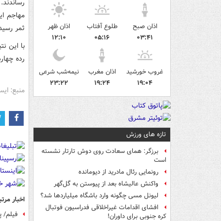
رساندند.
اذان صبح
طلوع آفتاب
اذان ظهر
ثمر رسید
۱۲:۱۰
۰۵:۱۶
۰۳:۴۱
رده چهارد
غروب خورشید
اذان مغرب
نیمه‌شب شرعی
۲۳:۲۲
۱۹:۲۴
۱۹:۰۴
منبع: ایس
تازه های ورزش
برزگر: همای سعادت روی دوش تارتار نشسته
است
رونمایی رئال مادرید از دیومانده
واکنش عالیشاه بعد از پیوستن به گل‌گهر
لیونل مسی چگونه وارد باشگاه میلیاردها شد؟
اخبار مرتب
افشای اقدامات غیراخلاقی فدراسیون فوتبال
فیلم/ پ
کره جنوبی برای داوران!