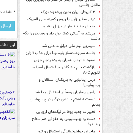
مقابل چلسی
*
لطفا عدد م
۳ کاپیتان ایران بدون پیشنهاد بزرگ
دیدار سفیر ژاپن با رییس کمیته ملی المپیک
جنجال جدید نیمار در برزیل +فیلم
می‌شد به آسانی کمتر پول داد و رضاییان را نگه
داشت
این مطالب
سرمربی تیم ملی عراق ماندنی شد
جلسه سرنوشت‌ساز بارسلونا برای جذب آلوارز
صعود هانیه رستمیان به رده پنجم جهان
بازگشت جام باشگاههای فوتسال آسیا به
تقویم AFC
درس ایتالیایی‌ به بازیکنان استقلال و
پرسپولیس!
رامین رضاییان رسماً از استقلال جدا شد
رهبری آیت
دوست نداشتم با ذهن درگیر در پرسپولیس
خامنه‌ای
بمانم
تغییرات جدید یوفا در لیگ‌های اروپایی
دست رد وینیسیوس به حقوقی هم سطح
رونالدو!
ماجرای خواهرخواندگی استقلال و تیم