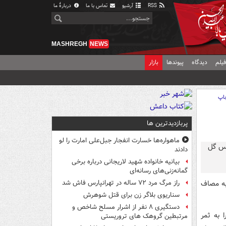
RSS
آرشیو
تماس با ما
دربارهٔ ما
MASHREGH
NEWS
یلم
دیدگاه
پیوندها
بازار
اپ
پربازدیدترین ها
ماهواره‌ها خسارت انفجار جبل‌علی امارت را لو
دادند
بیانیه خانواده شهید لاریجانی درباره برخی
گمانه‌زنی‌های رسانه‌ای
ه مصاف
راز مرگ مرد ۷۲ ساله در تهرانپارس فاش شد
سناریوی بلاگر زن برای قتل شوهرش
دستگیری ۸ نفر از اشرار مسلح شاخص و
ای ژیل ویسنته را به ثمر
مرتبطین گروهک های تروریستی