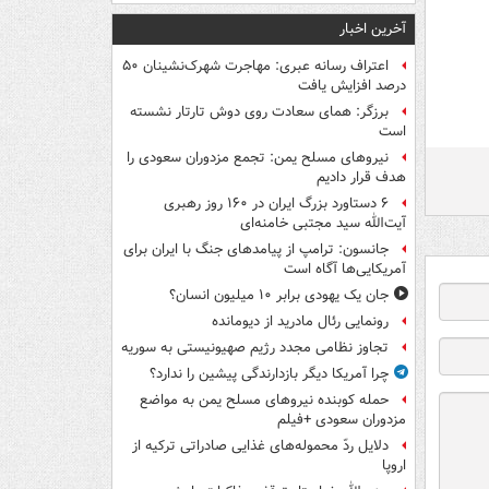
آخرین اخبار
اعتراف رسانه عبری: مهاجرت شهرک‌نشینان ۵۰
درصد افزایش یافت
برزگر: همای سعادت روی دوش تارتار نشسته
است
نیروهای مسلح یمن: تجمع مزدوران سعودی را
هدف قرار دادیم
۶ دستاورد بزرگ ایران در ۱۶۰ روز رهبری
آیت‌الله سید مجتبی خامنه‌ای
جانسون: ترامپ از پیامدهای جنگ با ایران برای
آمریکایی‌ها آگاه است
جان یک یهودی برابر ۱۰ میلیون انسان؟
رونمایی رئال مادرید از دیومانده
تجاوز نظامی مجدد رژیم صهیونیستی به سوریه
چرا آمریکا دیگر بازدارندگی پیشین را ندارد؟
حمله کوبنده نیروهای مسلح یمن به مواضع
مزدوران سعودی +فیلم
دلایل ردّ محموله‌های غذایی صادراتی ترکیه از
اروپا