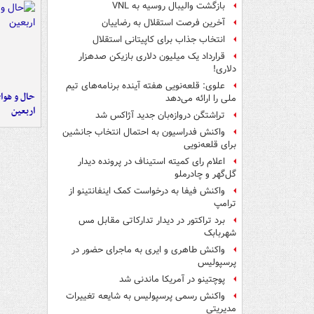
بازگشت والیبال روسیه به VNL
آخرین فرصت استقلال به رضاییان
انتخاب جذاب برای کاپیتانی استقلال
قرارداد یک میلیون دلاری بازیکن صدهزار
دلاری!
علوی: قلعه‌نویی هفته آینده برنامه‌های تیم
حال و هوای
ملی را ارائه می‌دهد
اربعین
تراِشتگن دروازه‌بان جدید آژاکس شد
واکنش فدراسیون به احتمال انتخاب جانشین
برای قلعه‌نویی
اعلام رای کمیته استیناف در پرونده دیدار
گل‌گهر و چادرملو
واکنش فیفا به درخواست کمک اینفانتینو از
ترامپ
برد تراکتور در دیدار تدارکاتی مقابل مس
شهربابک
واکنش طاهری و ایری به ماجرای حضور در
پرسپولیس
پوچتینو در آمریکا ماندنی شد
واکنش رسمی پرسپولیس به شایعه تغییرات
مدیریتی