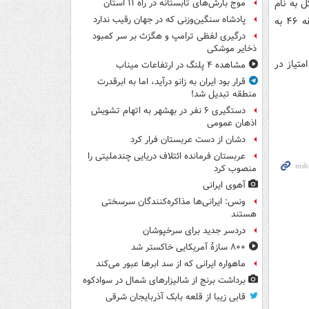
 به نام
موج بارش‌های تابستانه در راه ۱۱ استان
پادشاه سنگین‌وزنی که در جهان رقیب ندارد
مهاجم ایرانی ژیل ویسنته ثبت شود. تک گل کاسا پیا هم توسط رافائل مارتینز در دقیقه ۴۶ به
درگیری لفظی ترامپ و هگزث بر سر کمبود
ذخایر موشکی
نتیجه، کاسا پیا با ۲۷ امتیاز در رده پنجم باقی ماند و ژیل ویسنته هم فعلا با ۱۸ امتیاز در
مشاهده ۴ پلنگ در ارتفاعات میناب
قرار بود ایران به زانو درآید، اما به ابرقدرت
منطقه تبدیل شد!
دستگیری ۶ نفر در بهشهر به اتهام تشویش
اذهان عمومی
دشان از دست عربستان فرار کرد
عربستان فرمانده ائتلاف دریایی چندملیتی را
منصوب کرد
آهوی ایرانی
ونس: ایرانی‌ها مذاکره‌کنندگان سرسختی
هستند
دردسر جدید برای سرخپوشان
۸۰۰ سازۀ آمریکایی خاکستر شد
ماهواره ایرانی که از سد ابرها عبور می‌کند
برداشت برنج از شالیزارهای شمال در سوادکوه
قابی زیبا از قلعه بابک آذربایجان شرقی