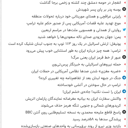
انفجار در حومه دمشق چند کشته و زخمی برجا گذاشت
بوسه‌ پدر بر پای پسر شهیدش
رایزنی عراقچی و همتای موریتانی خود درباره تحولات منطقه
موج تهدید علیه قضات آمریکایی پس از صدور حکم علیه ترامپ
روایتی از همدلی و همسویی ملت‌ها در مراسم اربعین
یمن: جهان به‌زودی صدای ناله سعودی‌ها را خواهد شنید
یونیفل: ارتش اسرائیل در یک روز ۱۱۳ توپ به جنوب لبنان شلیک کرده است
ترامپ: همه چیز درباره ایران به طور استثنایی خوب پیش می‌رود
عبور از خط قرمز ایران یعنی مرگ!
حمله نیروهای اسرائیلی به خبرنگار پرس‌تی‌وی
«ضربه مغزی» شدن صدها نظامی آمریکایی در حملات ایران
جنگ در جبهه لبنان بعد از تفاهم‌نامه چه تغییری کرده؟
ترامپ در حال سوختن در آتشی خودساخته
ایران را تست نکنید! جاده‌ی خشم ایران!
واکنش سفارت ایران به بیانیه مغرضانه نمایندگان پارلمان اتریش
کریدورهای شمالی و جنوبی تنگه هرمز حذف می‌شوند
پاسخ قاطع ملیحه محمدی به نسخه تسلیم‌طلبی روی آنتن BBC
پرشدگی سدها به ۵۸درصد رسید
بازدید وزیر نیرو از روند برق‌رسانی به واحدهای صنعتی بازسازی‌شده