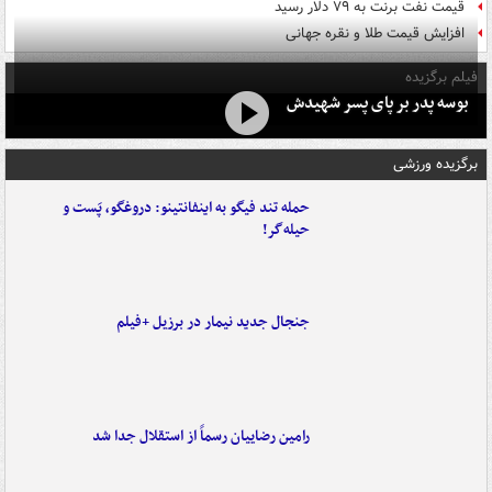
قیمت نفت برنت به ۷۹ دلار رسید
افزایش قیمت طلا و نقره جهانی
فیلم برگزیده
بوسه‌ پدر بر پای پسر شهیدش
برگزیده ورزشی
حمله تند فیگو به اینفانتینو: دروغگو، پَست‌ و
حیله‌گر!
جنجال جدید نیمار در برزیل +فیلم
رامین رضاییان رسماً از استقلال جدا شد