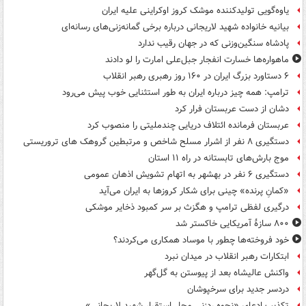
یاوه‌گویی تولیدکننده موشک کروز اوکراینی علیه ایران
بیانیه خانواده شهید لاریجانی درباره برخی گمانه‌زنی‌های رسانه‌ای
پادشاه سنگین‌وزنی که در جهان رقیب ندارد
ماهواره‌ها خسارت انفجار جبل‌علی امارت را لو دادند
۶ دستاورد بزرگ ایران در ۱۶۰ روز رهبری رهبر انقلاب
ترامپ: همه چیز درباره ایران به طور استثنایی خوب پیش می‌رود
دشان از دست عربستان فرار کرد
عربستان فرمانده ائتلاف دریایی چندملیتی را منصوب کرد
دستگیری ۸ نفر از اشرار مسلح شاخص و مرتبطین گروهک های تروریستی
موج بارش‌های تابستانه در راه ۱۱ استان
دستگیری ۶ نفر در بهشهر به اتهام تشویش اذهان عمومی
«کمانِ پرنده» چینی برای شکار کروزها به ایران می‌آید
درگیری لفظی ترامپ و هگزث بر سر کمبود ذخایر موشکی
۸۰۰ سازۀ آمریکایی خاکستر شد
خود فروخته‌ها چطور با موساد همکاری می‌کردند؟
ابتکارات رهبر انقلاب در میدان نبرد
واکنش عالیشاه بعد از پیوستن به گل‌گهر
دردسر جدید برای سرخپوشان
تکذیب ادعای «نحوه ردزنی محل استقرار شهید لاریجانی»