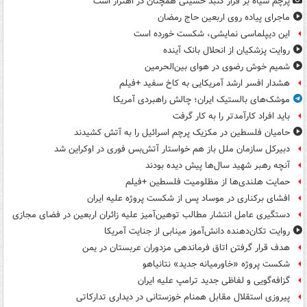
پرچم سیاه بر فراز گنبد حسینی همچنان در اهتزاز است
ماجرای پیاده روی اربعین حاج رمضان
این دیپلماسی نمایشی، شکست خورده است
روایت پزشکیان از انحلال بانک آینده
شمیم خوش رضوی در هوای بین‌الحرمین
هشدار افسر ارشد آمریکایی به کاخ سفید +فیلم
موشک‌های بالستیک ایران؛ چالش راهبردی آمریکا
باید افراد کارآمدتر را به کار گرفت
حامیان فلسطین در مکزیک پرچم اسرائیل را به آتش کشیدند
دبیرکل سازمان ملل باز هم خواستار آتش‌بس فوری در اوکراین شد
آنچه رهبر شهید سال‌ها پیش دیده بودند
حمایت هلندی‌ها از مظلومیت فلسطین +فیلم
افشای برکناری در موساد پس از شکست پروژه علیه ایران
دستگیری عامل انتشار مطالب توهین‌آمیز علیه زائران اربعین در فضای مجازی
روایت تکان‌دهنده دانش‌آموز مینابی از جنایت آمریکا
هدف قرار گرفتن اتاق‌ فرماندهی مزدوران عربستان در یمن
شکست پروژه «خاورمیانه جدید» نتانیاهو
گزافه‌گویی و لفاظی جدید ترامپ علیه ایران
پیروزی استقلال مقابل همنام خوزستانی در دیداری تدارکاتی