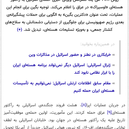
هسته‌ای «اوسیراک» در عراق را اعلام می‌کند. توجیه بگین برای انجام این
عملیات، تحت عنوان «دکترین بگین» به الگویی برای حملات پیشگیرانه‌ی
بعدی رژیم صهیونیستی برای جلوگیری از دستیابی دشمنانش به سلاح‌های
کشتار جمعی، و به‌ویژه تسلیحات هسته‌ای، تبدیل شد.
(+)
در همین‌باره بخوانید:
››
خرابکاری در نطنز و حضور اسرائیل در مذاکرات وین
››
ژنرال اسرائیلی: اسرائیل دیگر نمی‌تواند برنامه هسته‌ای ایران
را با ابزار نظامی ‌نابود کند
››
مقام سابق اطلاعات ارتش اسرائیل: نمی‌توانیم به تأسیسات
هسته‌ای ایران حمله کنیم
در جریان عملیات اپرا
[۸]
، هشت فروند جنگنده‌ی اسرائیلی به رآکتور
هسته‌ای
[۹]
عراق حمله کردند. این مأموریت، اولین حمله‌ی موفقیت‌آمیز
تاریخ علیه یک رآکتور هسته‌ای در جهان بود. خلبانان اسرائیلی به لطف
توانایی جنگنده‌های اف-۱۶، که نیروی هوایی اسرائیل جدیداً از آمریکا تحویل