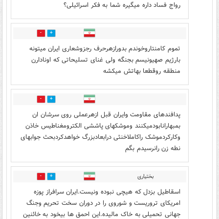
رواج فساد داره میگیره شما به فکر اسرائیلی؟
13
1
تموم کامنتاروخوندم بدورازهرحرف رجزوشعاری ایران میتونه
بارژیم صهیونیسم بجنگه ولی غنای تسلیحاتی که اونادارن
منطقه روقطعا بهاتش میکشه
1
6
پدافندهای مقاومت وایران قبل ازهرعملی روی سرشان ان
بمبهارانابودمیکنند وموشکهای پاششی الکترومغناطیس خاذن
وکارکردموشک راکاملاخنثی درابعادبزرگ خواهدکردبحث جوابهای
نطه زن رانرسیدم بگم
بختیاری
0
12
اسقاطیل بزدل که هیچی نبوده ونیست.ایران سرافراز پوزه
امریکای تروریست و شوروی را در دوران سخت تحریم وجنگ
جهانی تحمیلی به خاک مالیده.این احمق ها بیخود به خائنین