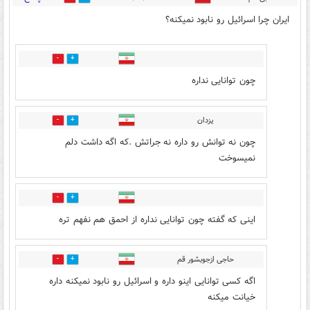
ایران چرا اسرائیل رو نابود نمیکنه؟
36
24
چون توانایی نداره
یزدان
25
13
چون نه توانش رو داره نه جراتش .که اگه داشت دلم
نمیسوخت
16
20
اینی که گفته چون توانایی نداره از احمق هم نفهم تره
حاجی ازجوبشور قم
15
8
اگه کسی توانایی اینو داره و اسرائیل رو نابود نمیکنه داره
خیانت میکنه