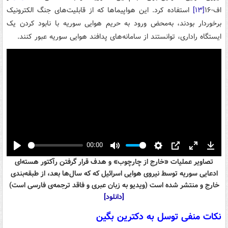
اف-۱۶
[۱۳]
استفاده کرد. این هواپیماها که از قابلیت‌های جنگ الکترونیک
برخوردار بودند، به‌محض ورود به حریم هوایی سوریه با نابود کردن یک
ایستگاه راداری، توانستند از سامانه‌های پدافند هوایی سوریه عبور کنند.
00:00
Play
Mute
Settings
PIP
Enter
Down
تصاویر عملیات «خارج از چارچوب» و هدف قرار گرفتن رآکتور هسته‌ای
fullscreen
ادعایی سوریه توسط نیروی هوایی اسرائیل که که سال‌ها بعد، از طبقه‌بندی
خارج و منتشر شده است (ویدیو به زبان عبری و فاقد ترجمه‌ی فارسی است)
[دانلود]
نکات منفی توسل به دکترین بگین