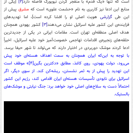
است که تنها «یک قدم» با منفجر کردن نیویورک فاصله دارد
[۲]
[یکی از
منابع این ادعا نیز کاربری به نام «حشمت علوی» است که
مشرق
پیش از
این طی
گزارشی
هویت اصلی او را افشا کرده است]، اما تهدیدهای
فزاینده‌ی این کشور علیه اسرائیل نشان می‌دهند
[۳]
کشور یهودی همچنان
هدف اصلی منطقه‌ای تهران است. مقامات ایرانی در یکی از جدیدترین
حلقه‌های زنجیره‌ی اقدامات تهاجمی خصومت‌آمیز خود علیه اسرائیل، اخیراً
ادعا کردند موشک دوربردی در اختیار دارند که می‌تواند تا شهر حیفا برسد.
با توجه به این‌که ایران همچنان به سمت اهداف هسته‌ای خود پیش
می‌رود، دولت یهودی، روی کاغذ، مطابق «دکترین بگین
[۴]
» موظف است
این تهدید را پیش از به ثمر نشستن، ریشه
کن کند. از سوی دیگر، اگر
اسرائیل برای نابودی تأسیسات هسته‌ای ایران اقدامی کند، رژیم این کشور
احتمالاً دست به سلاح‌های اصلی خود خواهد برد: جنگ نیابتی و موشک‌های
بالستیک.