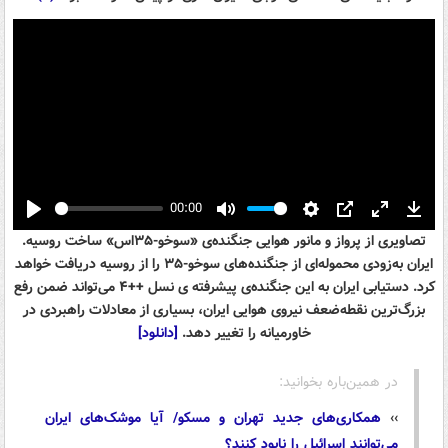
00:00
Play
Mute
Settings
PIP
Enter
Down
تصاویری از پرواز و مانور هوایی جنگنده‌ی «سوخو-۳۵اس» ساخت روسیه.
fullscreen
ایران به‌زودی محموله‌ای از جنگنده‌های سوخو-۳۵ را از روسیه دریافت خواهد
کرد. دستیابی ایران به این جنگنده‌ی پیشرفته ی نسل ++۴ می‌تواند ضمن رفع
بزرگ‌ترین نقطه‌ضعف نیروی هوایی ایران، بسیاری از معادلات راهبردی در
خاورمیانه را تغییر دهد.
[دانلود]
در همین‌باره بخوانید:
››
همکاری‌های جدید تهران و مسکو/ آیا موشک‌های ایران
می‌توانند اسرائیل را نابود کنند؟