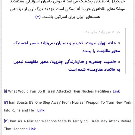
خوردید] به نظرتان پیک‌نیک می‌آمد.» برخی ناظران اسرائیلی معتقدند
موشک‌های نقطه‌زن حزب‌الله ممکن است تهدید بزرگ‌تری از برنامه‌ی
هسته‌ای ایران برای اسرائیل باشند.
(+)
در همین‌باره بخوانید:
››
جاده تهران-بیروت؛ تحریم و بمباران نمی‌تواند مسیر لجستیک
محور مقاومت را ببندد
››
«امنیت جمعی» و «بازدارندگی چتری»/ محور مقاومت تبدیل
به «اتحاد مقاومت» شده است
[۱]
What Would Iran Do If Israel Attacked Their Nuclear Facilities?
Link
[۲]
Iran Boasts It's ‘One Step Away’ From Nuclear Weapon To ‘Turn New York
Into Ruins and Hell’
Link
[۳]
Iran As A Nuclear Weapons State Is Terrifying. Israel May Attack Before
That Happens
Link