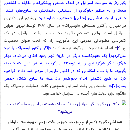
بگین
[۵]
به سیاست اسرائیل در انجام حمله‌ی پیشگیرانه و مقابله با اشاعه‌ی
هسته‌ای به منظور جلوگیری از دستیابی دشمنانش به سلاح‌های کشتار
جمعی، از جمله فناوری [نظامی] هسته‌ای، اشاره دارد.
ریشه‌ی این دکترین
در بمباران رآکتور هسته‌ای «اوسیراک» در سال ۱۹۸۱ توسط نیروی هوایی
اسرائیل است؛ وقتی «مناخم بگین» نخست‌وزیر وقت اسرائیل، در یک
کنفرانس مطبوعاتی عمومی این مأموریت را، که تحت عنوان «عملیات
اپرا
[۶]
» انجام شده بود، این‌گونه توجیه کرد:
«[اگر رآکتور اوسیراک را نبود
نمی‌کردیم] یک هولوکاست دیگر در تاریخ قوم یهود اتفاق می‌افتاد. دیگر
هرگز؛ دیگر هرگز! این را به دوستانتان بگویید؛ به هر کس که دیدید،
بگویید: ما با تمام امکاناتی که در اختیار داریم از مردم خود دفاع خواهیم
کرد. به هیچ دشمنی اجازه نخواهیم داد علیه ما سلاح کشتار جمعی
بسازد
[۷]
.»
نخست‌وزیر وقت اسرائیل همچنین گفت عملیات اوسیراک یک
«الگو» برای دولت‌های آینده در اسرائیل خواهد بود.
«مناخم بگین» (دوم از چپ) نخست‌وزیر وقت رژیم صهیونیستی، اوایل
ژوئن ۱۹۸۱ طی یک کنفرانس ویژه‌ی خبری حمله‌ی اسرائیل به رآکتور