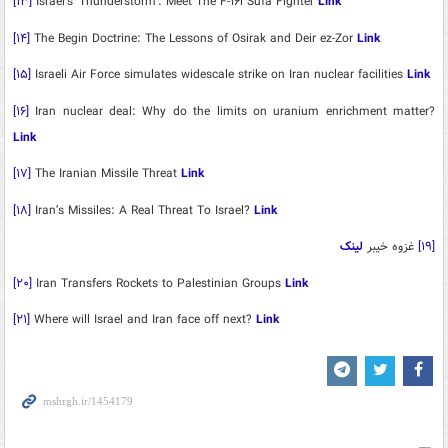
[۱۳]
Israel’s ‘Thunderstorm’: Meet The F-۱۶l Sufa Fighter
Link
[۱۴]
The Begin Doctrine: The Lessons of Osirak and Deir ez-Zor
Link
[۱۵]
Israeli Air Force simulates widescale strike on Iran nuclear facilities
Link
[۱۶]
Iran nuclear deal: Why do the limits on uranium enrichment matter?
Link
[۱۷]
The Iranian Missile Threat
Link
[۱۸]
Iran’s Missiles: A Real Threat To Israel?
Link
[۱۹]
غزوه خیبر
لینک
[۲۰]
Iran Transfers Rockets to Palestinian Groups
Link
[۲۱]
Where will Israel and Iran face off next?
Link