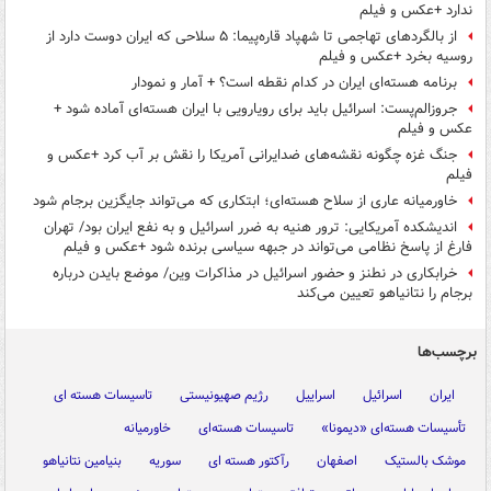
ندارد +عکس و فیلم
از بالگردهای تهاجمی تا شهپاد قاره‌پیما: ۵ سلاحی که ایران دوست دارد از
روسیه بخرد +عکس و فیلم
برنامه هسته‌ای ایران در کدام نقطه است؟ + آمار و نمودار
جروزالم‌پست: اسرائیل باید برای رویارویی با ایران هسته‌ای آماده شود +
عکس و فیلم
جنگ غزه چگونه نقشه‌های ضدایرانی آمریکا را نقش بر آب کرد +عکس و
فیلم
خاورمیانه عاری از سلاح هسته‌ای؛ ابتکاری که می‌تواند جایگزین برجام شود
اندیشکده آمریکایی: ترور هنیه به ضرر اسرائیل و به نفع ایران بود/ تهران
فارغ از پاسخ نظامی می‌تواند در جبهه سیاسی برنده شود +عکس و فیلم
خرابکاری در نطنز و حضور اسرائیل در مذاکرات وین/ موضع بایدن درباره‌
برجام را نتانیاهو تعیین می‌کند
برچسب‌ها
ایران
اسرائیل
اسراییل
رژیم صهیونیستی
تاسیسات هسته ای
تأسیسات هسته‌ای «دیمونا»
تاسیسات هسته‌ای
خاورمیانه
موشک بالستیک
اصفهان
رآکتور هسته ای
سوریه
بنیامین نتانیاهو