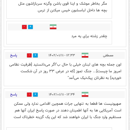
مگر بخاطر موشک و اینا قوی باشن وگرنه سربازاشون مثل
بچه ها داخل لباسشون خیس میکنن از ترس
0
3
چقدر زشته برای یه مرد
پاسخ
مصطفی
۱۲:۳۳ - ۱۴۰۲/۰۱/۱۱
2
19
اون جمله بچه های لبنان خیلی با حال ب"اگر می‌دانستید [ظرفیت نظامی
امروز ما چیست]... جنگ تموز [که در عرض ۳۳ روز در آن شکست
خوردید] به نظرتان پیک‌نیک می‌آمد"
پاسخ
۱۲:۳۴ - ۱۴۰۲/۰۱/۱۱
6
7
صهیونیست ها قطعا به تنهایی جرات همچین اقدامی ندارد ولی ممکن
است آمریکایی ها به آنها اطمینان دهند در صورت پاسخ ایران آنها هم
مستقیم وارد جنگ با ایران خواهند شد که این یک گزینه خطرناک است