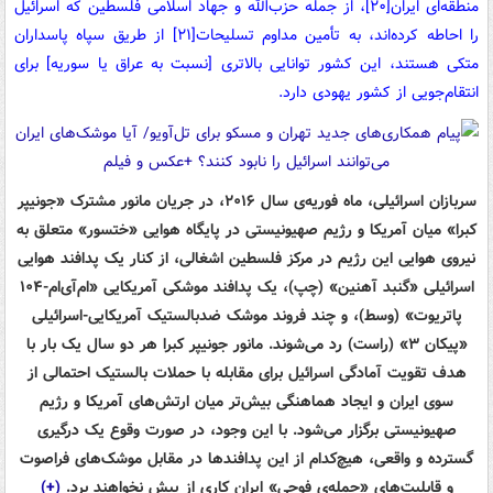
منطقه‌ای ایران
[۲۰]
، از جمله حزب‌الله و جهاد اسلامی فلسطین که اسرائیل
را احاطه کرده‌اند، به تأمین مداوم تسلیحات
[۲۱]
از طریق سپاه پاسداران
متکی هستند، این کشور توانایی بالاتری [نسبت به عراق یا سوریه] برای
انتقام‌جویی از کشور یهودی دارد.
سربازان اسرائیلی، ماه فوریه‌ی سال ۲۰۱۶، در جریان مانور مشترک «جونیپر
کبرا» میان آمریکا و رژیم صهیونیستی در پایگاه هوایی «ختسور» متعلق به
نیروی هوایی این رژیم در مرکز فلسطین اشغالی، از کنار یک پدافند هوایی
اسرائیلی «گنبد آهنین» (چپ)، یک پدافند موشکی آمریکایی «ام‌آی‌ام-۱۰۴
پاتریوت» (وسط)، و چند فروند موشک ضدبالستیک آمریکایی-اسرائیلی
«پیکان ۳» (راست) رد می‌شوند. مانور جونیپر کبرا هر دو سال یک بار با
هدف تقویت آمادگی اسرائیل برای مقابله با حملات بالستیک احتمالی از
سوی ایران و ایجاد هماهنگی بیش‌تر میان ارتش‌های آمریکا و رژیم
صهیونیستی برگزار می‌شود. با این وجود، در صورت وقوع یک درگیری
گسترده و واقعی، هیچ‌کدام از این پدافندها در مقابل موشک‌های فراصوت
و قابلیت‌های «حمله‌ی فوجی» ایران کاری از پیش نخواهند برد.
(+)