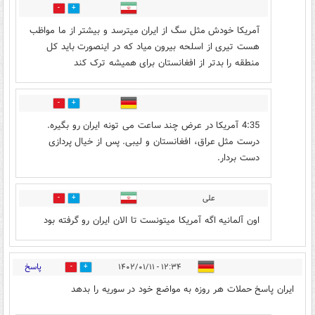
3
12
آمریکا خودش مثل سگ از ایران میترسد و بیشتر از ما مواظب
هست تیری از اسلحه بیرون میاد که در اینصورت باید کل
منطقه را بدتر از افغانستان برای همیشه ترک کند
18
6
4:35 آمریکا در عرض چند ساعت می تونه ایران رو بگیره.
درست مثل عراق، افغانستان و لیبی. پس از خیال پردازی
دست بردار.
علی
0
8
اون آلمانیه اگه آمریکا میتونست تا الان ایران رو گرفته بود
پاسخ
۱۲:۳۴ - ۱۴۰۲/۰۱/۱۱
7
13
ایران پاسخ حملات هر روزه به مواضع خود در سوریه را بدهد