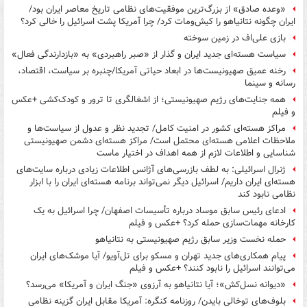
«وعده صادق» از بزرگ‌ترین موفقیت‌های نظامی تاریخ معاصر ایران بود/
ایران چگونه نتانیاهو را کیش‌ومات کرد/ چرا آمریکا پشت اسرائیل را خالی کرد؟
بازی علی‌اف در زمین سوخته
سیاست هسته‌ای جدید ایران و گذار از «صبر راهبردی» به «بازدارندگی فعال»
رخنه عمیق صهیونیست‌ها در ابعاد حیاتی آمریکا/چنبره بر سیاست، اقتصاد،
رسانه و سینما
همه جنایت‌های رژیم صهیونیستی؛ از اشغالگری تا ترور و کودک‌کشی +عکس
و فیلم
مراکز هسته‌ای کشور در امنیت کامل/ تجدید نظر و عدول از سیاست‌ها و
ملاحظات اعلامی هسته‌ای محتمل است/ مراکز هسته‌ای دشمن صهیونیستی
شناسایی و اطلاعات لازم از همه اهداف در اختیار ماست
ژنرال اسرائیلی: به لطف بازرسی‌های آژانس اطلاعات زیادی درباره سایت‌های
هسته‌ای ایران داریم/ اسرائیل دیگر نمی‌تواند برنامه هسته‌ای ایران را با ابزار
نظامی ‌نابود کند
ادعای رئیس سابق موساد درباره تأسیسات اصفهان/ چرا اسرائیل به یک
کارخانه مهمات‌سازی حمله کرد؟ +عکس و فیلم
حمله نخست وزیر سابق رژیم صهیونیستی به نتانیاهو
پیام همکاری‌های جدید تهران و مسکو برای تل‌آویو/ آیا موشک‌های ایران
می‌توانند اسرائیل را نابود کنند؟ +عکس و فیلم
‏«دیوانه‌ نسل‌کش»؛ آیا نتانیاهو به آرزوی «جنگ ایران و آمریکا» می‌رسد؟
بلوف‌های توخالی بایدن/ روزنامه کنگره: آمریکا مقابل ایران گزینه نظامی