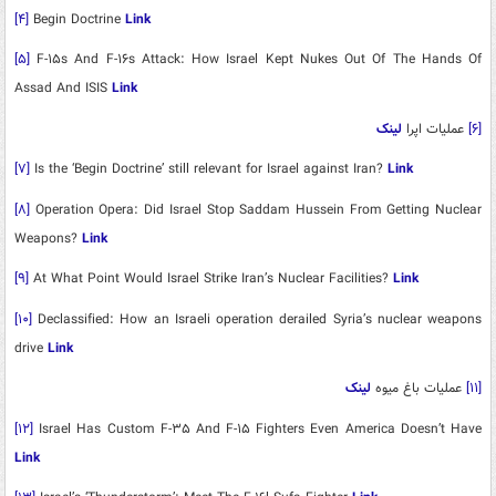
[۴]
Begin Doctrine
Link
[۵]
F-۱۵s And F-۱۶s Attack: How Israel Kept Nukes Out Of The Hands Of
Assad And ISIS
Link
[۶]
عملیات اپرا
لینک
[۷]
Is the ‘Begin Doctrine’ still relevant for Israel against Iran?
Link
[۸]
Operation Opera: Did Israel Stop Saddam Hussein From Getting Nuclear
Weapons?
Link
[۹]
At What Point Would Israel Strike Iran’s Nuclear Facilities?
Link
[۱۰]
Declassified: How an Israeli operation derailed Syria’s nuclear weapons
drive
Link
[۱۱]
عملیات باغ میوه
لینک
[۱۲]
Israel Has Custom F-۳۵ And F-۱۵ Fighters Even America Doesn’t Have
Link