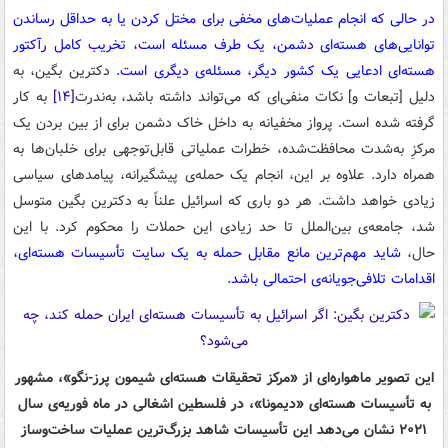
در حالی که انجام عملیات‌های مخفی برای مختل کردن یا به حداقل رساندن
توانایی‌های هسته‌ای دشمن، یک طرف مسئله است، تخریب کامل رآکتور
هسته‌ای ادعایی یک کشور دیگر، مسئله‌ی دیگری است.
دکترین بگین، به
دلیل [تبعات و] نکات منفی‌ای که می‌تواند داشته باشد، به‌ندرت
[۱۴]
به کار
گرفته شده است. پرواز مخفیانه به داخل خاک دشمن برای از بین بردن یک
مرکزِ به‌شدت محافظت‌شده، خطرات عملیاتی قابل‌توجهی برای خلبان‌ها به
همراه دارد. علاوه بر این، انجام یک حمله‌ی پیشگیرانه، پیامدهای سیاسی
زیادی خواهد داشت. هر دو باری که اسرائیل علناً به دکترین بگین متوسل
شد، جامعه‌ی بین‌الملل تا حد زیادی این حملات را محکوم کرد. با این
حال،
شاید مهم‌ترین مانع مقابل حمله به یک سایت تأسیسات هسته‌ای،
اقدامات تلافی‌جویانه‌ی احتمالی باشد.
این تصویر ماهواره‌ای از «مرکز تحقیقات هسته‌ای شیمون پرز-نگو»، مشهور
به تأسیسات هسته‌ای «دیمونا»، در فلسطین اشغالی در ماه فوریه‌ی سال
۲۰۲۱ نشان می‌دهد این تأسیسات شاهد بزرگ‌ترین عملیات ساخت‌وساز