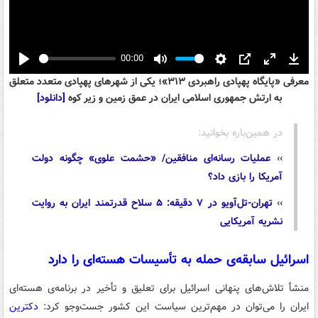
00:00
Play
Mute
Settings
PIP
Enter
Down
معرفی «پایگاه پهپادی راهبردی ۳۱۳»؛ یکی از شهرهای پهپادی متعدد متعلق
fullscreen
به ارتش جمهوری اسلامی ایران در عمق زمین و زیر کوه
[دانلود]
در همین‌باره بخوانید:
››
عملیات رسانه‌ای منافقین/ «حشمت علوی» چگونه دولت
آمریکا را بازی داد؟
››
تهران-تل‌آویو در ۷ دقیقه: ۵ سلاح قدرتمند ایران به روایت
نشریه آمریکایی
اسرائیل سابقه‌ی حمله به تأسیسات هسته‌ای را دارد
منشأ تلاش‌های پنهانی اسرائیل برای تعلیق و تأخیر در برنامه‌ی هسته‌ای
ایران را می‌توان در مهم‌ترین سیاست این کشور جست‌وجو کرد:
دکترین