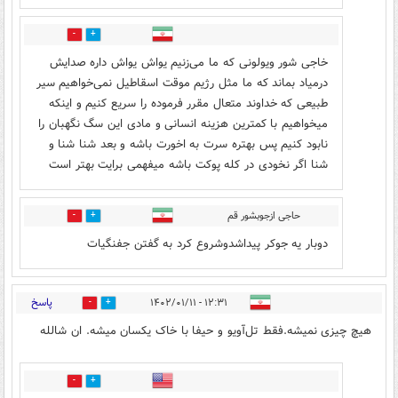
2
8
خاجی شور ویولونی که ما می‌زنیم یواش یواش داره صدایش
درمیاد بماند که ما مثل رژیم موقت اسقاطیل نمی‌خواهیم سیر
طبیعی که خداوند متعال مقرر فرموده را سریع کنیم و اینکه
میخواهیم با کمترین هزینه انسانی و مادی این سگ نگهبان را
نابود کنیم پس بهتره سرت به اخورت باشه و بعد شنا شنا و
شنا اگر نخودی در کله پوکت باشه میفهمی برایت بهتر است
حاجی ازجوبشور قم
6
4
دوبار یه جوکر پیداشدوشروع کرد به گفتن جفنگیات
پاسخ
۱۲:۳۱ - ۱۴۰۲/۰۱/۱۱
8
23
هیچ چیزی نمیشه.فقط تل‌آویو و حیفا با خاک یکسان میشه. ان شالله
3
12