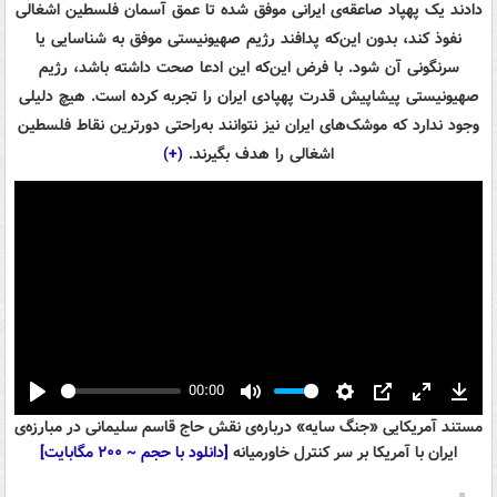
دادند یک پهپاد صاعقه‌ی ایرانی موفق شده تا عمق آسمان فلسطین اشغالی
نفوذ کند، بدون این‌که پدافند رژیم صهیونیستی موفق به شناسایی یا
سرنگونی آن شود. با فرض این‌که این ادعا صحت داشته باشد، رژیم
صهیونیستی پیشاپیش قدرت پهپادی ایران را تجربه کرده است. هیچ دلیلی
وجود ندارد که موشک‌های ایران نیز نتوانند به‌راحتی دورترین نقاط فلسطین
اشغالی را هدف بگیرند.
(+)
00:00
Play
Mute
Settings
PIP
Enter
Down
مستند آمریکایی «جنگ سایه» درباره‌ی نقش حاج قاسم سلیمانی در مبارزه‌ی
fullscreen
ایران با آمریکا بر سر کنترل خاورمیانه
[دانلود با حجم ~ ۲۰۰ مگابایت]