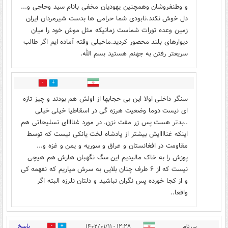
و وطنفروشان وهمچنین یهودیان مخفی بانام سید وحاجی و...
دل خوش نکند.نابودی شما حرامی ها بدست شیرمردان ایران
زمین وعده تورات شماست زمانیکه مثل موش خود را میان
دیوارهای بلند محصور کردید.ماخیلی وقته آماده ایم اگر طالب
سریعتر رفتن به جهنم هستید بسم الله.
7
5
سنگر داخلی اولا این بی حجابها از اولش هم بودند و چیز تازه
ای نیست دوما وضعیت هرزه گی در اسقاطیا خیلی خیلی
..بدتر هست پس زر مفت نزن. در مورد غناااای تسلیحاتی هم
اینکه غناااایش بیشتر از پادشاه لخت یانکی نیست که توسط
مقاومت در افغانستان و عراق و سوریه و یمن و غزه و...
پوزش را به خاک مالیدیم این سگ نگهبان هارش هم هیچی
نیست که از ۶ طرف چنان بلایی به سرش میاریم که نفهمه کی
و از کجا خورده پس نگران نباشید و دلتان نلرزه البته اگر
واقعا..
پاسخ
بی نام
۱۲:۲۸ - ۱۴۰۲/۰۱/۱۱
6
17