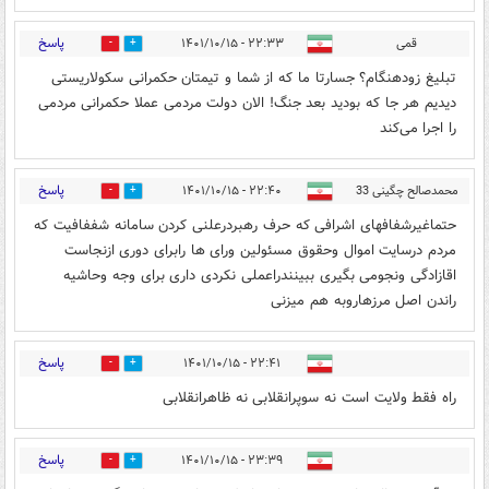
پاسخ
قمی
۲۲:۳۳ - ۱۴۰۱/۱۰/۱۵
4
19
تبلیغ زودهنگام؟ جسارتا ما که از شما و تیمتان حکمرانی سکولاریستی
دیدیم هر جا که بودید بعد جنگ‌! الان دولت مردمی عملا حکمرانی مردمی
را اجرا می‌کند
پاسخ
محمدصالح چگینی 33
۲۲:۴۰ - ۱۴۰۱/۱۰/۱۵
0
8
حتماغیرشفافهای اشرافی که حرف رهبردرعلنی کردن سامانه شففافیت که
مردم درسایت اموال وحقوق مسئولین ورای ها رابرای دوری ازنجاست
اقازادگی ونجومی بگیری ببینندراعملی نکردی داری برای وجه وحاشیه
راندن اصل مرزهاروبه هم میزنی
پاسخ
۲۲:۴۱ - ۱۴۰۱/۱۰/۱۵
11
5
راه فقط ولایت است نه سوپرانقلابی نه ظاهرانقلابی
پاسخ
۲۳:۳۹ - ۱۴۰۱/۱۰/۱۵
0
21