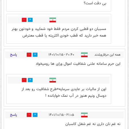
بی دقت است؟
0
0
مسببان دو قطبی کردن مردم فقط خود شمایید و خودتون بهتر
همه خبر دارید که قطب خودی اکثریته یا قطب معترض
پاسخ
همه این حرفاروبلدند
۲۰:۴۰ - ۱۴۰۱/۱۰/۱۵
0
7
این حرم سامانه علنی شفافیت اموال ورای ها رومیخواد
0
4
اون از مالیات بر عایدی سرمایه+طرح شفافیت رو بعد از
دوسال ونیم هنوز در آب نمک خوابانده !
پاسخ
۲۱:۰۵ - ۱۴۰۱/۱۰/۱۵
0
9
نه غم نان داری نه غم شغل کاسبان