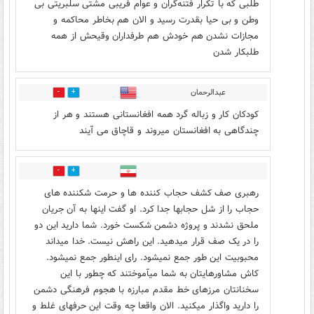
طلبی که با تکرار فتنه‌گران و عوام فریبی مشتی سلبریتی بی
وطن و بی حیا بقدرت رسید و الان هم بخاطر محاکمه و
مجازات نشدن هم خودش هم طرفداران وقیحش از همه
طلبکار شدن
عبدالرحمان
3
1
کودکان کار و زباله گرد همه افغانستانی هستند و هر از
چندگاهی به افغانستان میروند و قاچاق می آیند
10
1
رهبری صف کشف حجاب کننده ها و حرمت شکننده های
حجاب را از شل حجابها جدا کرد. او گفت اینها به آن جریان
ملحق نشدند و پروژه دشمن شکست خورد. شما دارید این دو
را در یک صف قرار میدهید. این راهش نیست. خدا میداند
محبوبیت این طور جمع نمیشود. رای اینطور جمع نمیشود.
کاش مشاورهایتان به شما میآموختند که چطور با این
سخنانتان مرزهای خط مقدم مبارزه با هجوم فرهنگی دشمن
را دارید واگذار میکنید. الان واقعا چه وقت این حرفهای غلط و