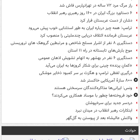
راز مرگ مرد ۷۲ ساله در تهرانپارس فاش شد
۶ دستاورد بزرگ ایران در ۱۶۰ روز رهبری رهبر انقلاب
دشان از دست عربستان فرار کرد
ترامپ: همه چیز درباره ایران به طور استثنایی خوب پیش می‌رود
عربستان فرمانده ائتلاف دریایی چندملیتی را منصوب کرد
دستگیری ۸ نفر از اشرار مسلح شاخص و مرتبطین گروهک های تروریستی
موج بارش‌های تابستانه در راه ۱۱ استان
دستگیری ۶ نفر در بهشهر به اتهام تشویش اذهان عمومی
«کمانِ پرنده» چینی برای شکار کروزها به ایران می‌آید
درگیری لفظی ترامپ و هگزث بر سر کمبود ذخایر موشکی
۸۰۰ سازۀ آمریکایی خاکستر شد
ونس: ایرانی‌ها مذاکره‌کنندگان سرسختی هستند
خود فروخته‌ها چطور با موساد همکاری می‌کردند؟
دردسر جدید برای سرخپوشان
ابتکارات رهبر انقلاب در میدان نبرد
واکنش عالیشاه بعد از پیوستن به گل‌گهر
حوادث