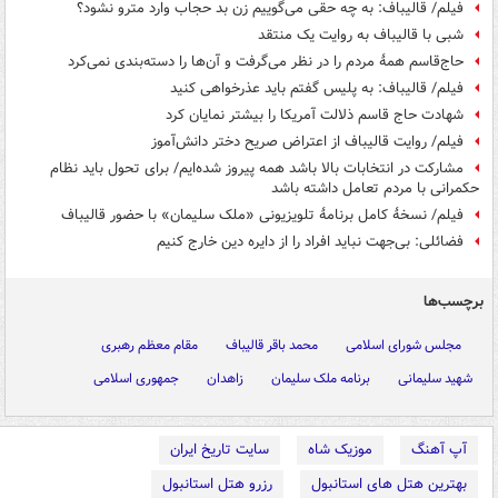
فیلم/ قالیباف: به چه حقی می‌گوییم زن بد حجاب وارد مترو نشود؟
شبی با قالیباف به روایت یک منتقد
حاج‌قاسم همۀ مردم را در نظر می‌گرفت و آن‌ها را دسته‌بندی نمی‌کرد
فیلم/ قالیباف: به پلیس گفتم باید عذرخواهی کنید
شهادت حاج قاسم ذلالت آمریکا را بیشتر نمایان کرد
فیلم/ روایت قالیباف از اعتراض صریح دختر دانش‌آموز
مشارکت در انتخابات بالا باشد همه پیروز شده‌ایم/ برای تحول باید نظام
حکمرانی با مردم تعامل داشته باشد
فیلم/ نسخۀ کامل برنامۀ تلویزیونی «ملک سلیمان» با حضور قالیباف
فضائلی: بی‌جهت نباید افراد را از دایره دین خارج کنیم
برچسب‌ها
مجلس شورای اسلامی
محمد باقر قالیباف
مقام معظم رهبری
شهید سلیمانی
برنامه ملک سلیمان
زاهدان
جمهوری اسلامی
آپ آهنگ
موزیک شاه
سایت تاریخ ایران
بهترین هتل های استانبول
رزرو هتل استانبول