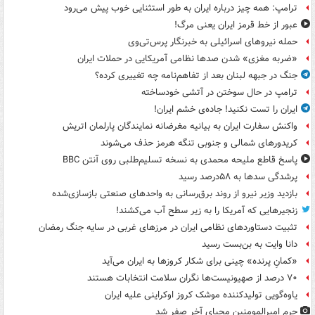
ترامپ: همه چیز درباره ایران به طور استثنایی خوب پیش می‌رود
عبور از خط قرمز ایران یعنی مرگ!
حمله نیروهای اسرائیلی به خبرنگار پرس‌تی‌وی
«ضربه مغزی» شدن صدها نظامی آمریکایی در حملات ایران
جنگ در جبهه لبنان بعد از تفاهم‌نامه چه تغییری کرده؟
ترامپ در حال سوختن در آتشی خودساخته
ایران را تست نکنید! جاده‌ی خشم ایران!
واکنش سفارت ایران به بیانیه مغرضانه نمایندگان پارلمان اتریش
کریدورهای شمالی و جنوبی تنگه هرمز حذف می‌شوند
پاسخ قاطع ملیحه محمدی به نسخه تسلیم‌طلبی روی آنتن BBC
پرشدگی سدها به ۵۸درصد رسید
بازدید وزیر نیرو از روند برق‌رسانی به واحدهای صنعتی بازسازی‌شده
زنجیرهایی که آمریکا را به زیر سطح آب می‌کشند!
تثبیت دستاوردهای نظامی ایران در مرزهای غربی در سایه جنگ رمضان
دانا وایت به بن‌بست رسید
«کمانِ پرنده» چینی برای شکار کروزها به ایران می‌آید
۷۰ درصد از صهیونیست‌ها نگران سلامت انتخابات هستند
یاوه‌گویی تولیدکننده موشک کروز اوکراینی علیه ایران
حرم امیرالمومنین محیای آخر صفر شد