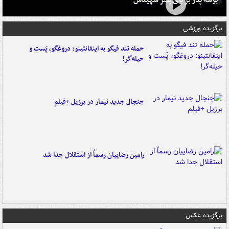
برگزیده ورزشی
حمله تند فیگو به اینفانتینو: دروغگو، پَست‌ و
حیله‌گر!
جنجال جدید نیمار در برزیل +فیلم
رامین رضاییان رسماً از استقلال جدا شد
برگزیده عکس