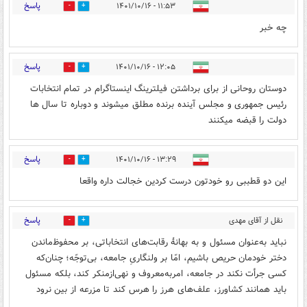
پاسخ
۱۱:۵۳ - ۱۴۰۱/۱۰/۱۶
0
1
چه خبر
پاسخ
۱۲:۰۵ - ۱۴۰۱/۱۰/۱۶
1
0
دوستان روحانی از برای برداشتن فیلترینگ اینستاگرام در تمام انتخابات
رئیس جمهوری و مجلس آینده برنده مطلق میشوند و دوباره تا سال ها
دولت را قبضه میکنند
پاسخ
۱۳:۲۹ - ۱۴۰۱/۱۰/۱۶
0
2
این دو قطببی رو خودتون درست کردین خجالت داره واقعا
پاسخ
نقل از آقای مهدی
0
5
جمشیدی
۱۶:۰۴ - ۱۴۰۱/۱۰/۱۶
نباید به‌عنوان مسئول و به بهانۀ رقابت‌های انتخاباتی، بر محفوظ‌ماندن
دختر خودمان حریص باشیم، امّا بر ولنگاریِ جامعه، بی‌توجّه؛ چنان‌که
کسی جرأت نکند در جامعه، امربه‌معروف و نهی‌ازمنکر کند، بلکه مسئول
باید همانند کشاورز، علف‌های هرز را هرس کند تا مزرعه از بین نرود