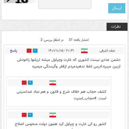
نظرات
انتشار یافته: 37
در انتظار بررسی: 2
پاسخ
نجف اشرفی
۲۰:۳۱ - ۱۴۰۱/۱۰/۱۵
5
14
دشمن عددی نیست کشوری که غارت وچپاول میشه ارزشها راخودش
ازبین میبره.ادرس غلط ندهیدمردم ازفقر وگرسنگی میمیره
5
14
کشف حجاب هم خلاف شرع و قانون و هم نماد ضدامنیتی
است. #حجاب_امنیت
6
2
کشور رو کی غارت و چپاول کرد همون دولت منحوس اصلاح