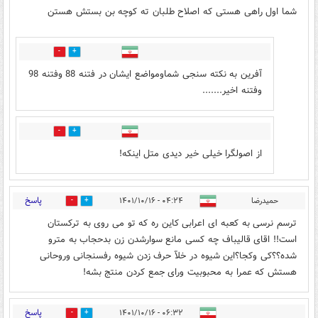
شما اول راهی هستی که اصلاح طلبان ته کوچه بن بستش هستن
3
5
آفرین به نکته سنجی شماومواضع ایشان در فتنه 88 وفتنه 98
وفتنه اخیر.......
1
12
از اصولگرا خیلی خیر دیدی متل اینکه!
پاسخ
حمیدرضا
۰۴:۲۴ - ۱۴۰۱/۱۰/۱۶
5
14
ترسم نرسی به کعبه ای اعرابی کاین ره که تو می روی به ترکستان
است!! اقای قالیباف چه کسی مانع سوارشدن زن بدحجاب به مترو
شده؟؟کی وکجا؟این شیوه در خلآ حرف زدن شیوه رفسنجانی وروحانی
هستش که عمرا به محبوبیت ورای جمع کردن منتج بشه!
پاسخ
۰۶:۳۲ - ۱۴۰۱/۱۰/۱۶
4
0