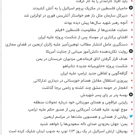
باید افراد کارآمدتر را به کار گرفت
حامیان فلسطین در مکزیک پرچم اسرائیل را به آتش کشیدند
دبیرکل سازمان ملل باز هم خواستار آتش‌بس فوری در اوکراین شد
آنچه رهبر شهید سال‌ها پیش دیده بودند
حمایت هلندی‌ها از مظلومیت فلسطین +فیلم
افشای برکناری در موساد پس از شکست پروژه علیه ایران
دستگیری عامل انتشار مطالب توهین‌آمیز علیه زائران اربعین در فضای مجازی
روایت تکان‌دهنده دانش‌آموز مینابی از جنایت آمریکا
هدف قرار گرفتن اتاق‌ فرماندهی مزدوران عربستان در یمن
شکست پروژه «خاورمیانه جدید» نتانیاهو
گزافه‌گویی و لفاظی جدید ترامپ علیه ایران
پیروزی استقلال مقابل همنام خوزستانی در دیداری تدارکاتی
انفجار در حومه دمشق چند کشته و زخمی برجا گذاشت
بوسه‌ پدر بر پای پسر شهیدش
رایزنی عراقچی و همتای موریتانی خود درباره تحولات منطقه
موج تهدید علیه قضات آمریکایی پس از صدور حکم علیه ترامپ
روایتی از همدلی و همسویی ملت‌ها در مراسم اربعین
یمن: جهان به‌زودی صدای ناله سعودی‌ها را خواهد شنید
یونیفل: ارتش اسرائیل در یک روز ۱۱۳ توپ به جنوب لبنان شلیک کرده است