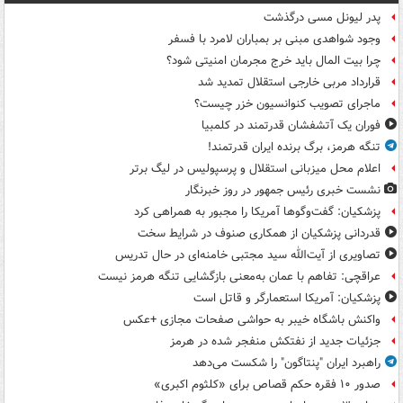
پدر لیونل مسی درگذشت
وجود شواهدی مبنی بر بمباران لامرد با فسفر
چرا بیت المال باید خرج مجرمان امنیتی شود؟
قرارداد مربی خارجی استقلال تمدید شد
ماجرای تصویب کنوانسیون خزر چیست؟
فوران یک آتشفشان قدرتمند در کلمبیا
تنگه هرمز، برگ برنده ایران قدرتمند!
اعلام محل میزبانی استقلال و پرسپولیس در لیگ برتر
نشست خبری رئیس جمهور در روز خبرنگار
پزشکیان: گفت‌وگوها آمریکا را مجبور به همراهی کرد
قدردانی پزشکیان از همکاری صنوف در شرایط سخت
تصاویری از آیت‌الله سید مجتبی خامنه‌ای در حال تدریس
عراقچی: تفاهم با عمان به‌معنی بازگشایی تنگه هرمز نیست
پزشکیان: آمریکا استعمارگر و قاتل است
واکنش باشگاه خیبر به حواشی صفحات مجازی +عکس
جزئیات جدید از نفتکش منفجر شده در هرمز
راهبرد ایران "پنتاگون" را شکست می‌دهد
صدور ۱۰ فقره حکم قصاص برای «کلثوم اکبری»