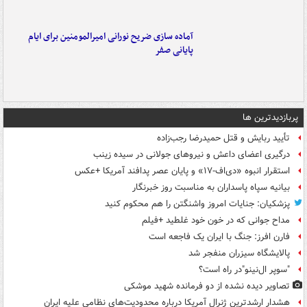
آماده سازی ضریح نورانی امیرالمومنین برای ایام
پایانی صفر
پربازدیدترین ها
تأیید ربایش و قتل حمیدرضا رجب‌زاده
درگیری اعضای داعش و نیروهای جولانی در سیده زینب
استقرار انبوه «دی‌اف‑۱۷» و پایان عصر پدافند آمریکا +عکس
بیانیه سپاه پاسداران به مناسبت روز خبرنگار
پزشکیان: جنایات امروز واشنگتن را هم محکوم کنید
مداح جوانی که در خون خود غلطید +فیلم
فارن افرز: جنگ با ایران یک فاجعه است
پالایشگاه سیزران منفجر شد
"سوپر ال‌نینو"در راه است؟
تصاویر دیده‌ نشده از دو فرمانده شهید موشکی
هشدار ارشدترین ژنرال آمریکا درباره محدودیت‌های نظامی علیه ایران