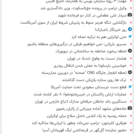
مهلت ۳ روزه سازمان بورس به هلدینگ خلیج فارس
وکیل ترامپ در پرونده حق‌السکوت، وزیر دادگستری شد
سردار علی عظمایی در کنار دو فرمانده شهید
بازگشایی تنگه هرمز منوط به پذیرش شروط ایران از سوی آمریکاست
روز خبرنگار نامبارک!
حتی اوکراین هم به ترکیه حمله کرد
مسرور بارزانی: نمی خواهیم طرفی در درگیری‌های منطقه باشیم
لحظه برخورد صاعقه به ساختمانی در نیویورک
هشدار نسبت به وفوع تندباد در تهران
خوشبینی بارسلونا به عملی شدن انتقال رودری
لحظه انفجار جایگاه CNG "صحنه" در دوربین مداربسته
ترک ها روی ستاره بلژیکی دست گذاشتند
قطع دست عربستان سعودیِ تحت حمایت آمریکا
عملیات ارتش پاکستان در خیبرپختونخوا؛ ۸ نفر کشته شدند
دستگیری باند جاعلان حرفه‌ای مدارک اتباع خارجی در تهران
جاده‌های مشهد آماده میزبانی از زائران رضوی
حمله روسیه به یک کشتی حامل سلاح برای اوکراین
هیلاری کلینتون: ترامپ نمی‌داند چطور با ایرانی‌ها مذاکره کند
حضور نماینده گل‌گهر در قرعه‌کشی لیگ قهرمانان آسیا