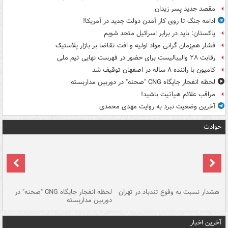
مقصد جدید پسر زیدان
ادامه جنگ تا روی کار آمدن دولت جدید در آمریکا!
پاکستان: باید در برابر اسرائیل متحد شویم
فشار هم‌زمان گرانی مواد اولیه و افت تقاضا بر بازار پلاستیک
رقابت ۲۸ والیبالیست برای حضور در فهرست نهایی تیم ملی
کامیون با راننده ۸ ساله در اصفهان توقیف شد
لحظه انفجار جایگاه CNG "صحنه" در دوربین مداربسته
مراقب علائم هپاتیت باشید!
آخرین وضعیت نبرد به روایت مهدی محمدی
حوادث
ای
هشدار نسبت به وفوع تندباد در تهران
لحظه انفجار جایگاه CNG "صحنه" در
دس
دوربین مداربسته
ات
آخرین اخبار