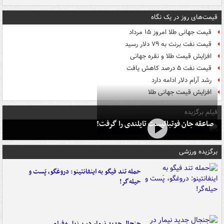
قیمت‌های روز در یک نگاه
قیمت جهانی طلا امروز ۱۵ مرداد
قیمت نفت برنت به ۷۹ دلار رسید
افزایش قیمت طلا و نقره جهانی
قیمت نفت ۵ درصد کاهش یافت
رشد آرام دلار ادامه دارد
افزایش قیمت جهانی طلا
فیلم برگزیده
صاعقه جان فوتبالیست تایلندی را گرفت!
برگزیده ورزشی
حمله تند فیگو به اینفانتینو: دروغگو، پَست‌ و
حیله‌گر!
جنجال جدید نیمار در برزیل +فیلم