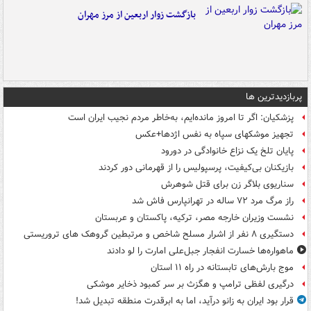
بازگشت زوار اربعین از مرز مهران
پربازدیدترین ها
پزشکیان: اگر تا امروز مانده‌ایم، به‌خاطر مردم نجیب ایران است
تجهیز موشکهای سپاه به نفس اژدها+عکس
پایان تلخ یک نزاع خانوادگی در دورود
بازیکنان بی‌کیفیت، پرسپولیس را از قهرمانی دور کردند
سناریوی بلاگر زن برای قتل شوهرش
راز مرگ مرد ۷۲ ساله در تهرانپارس فاش شد
نشست وزیران خارجه مصر، ترکیه، پاکستان و عربستان
دستگیری ۸ نفر از اشرار مسلح شاخص و مرتبطین گروهک های تروریستی
ماهواره‌ها خسارت انفجار جبل‌علی امارت را لو دادند
موج بارش‌های تابستانه در راه ۱۱ استان
درگیری لفظی ترامپ و هگزث بر سر کمبود ذخایر موشکی
قرار بود ایران به زانو درآید، اما به ابرقدرت منطقه تبدیل شد!