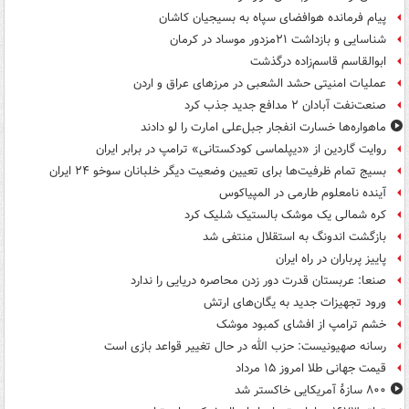
پیام فرمانده هوافضای سپاه به بسیجیان کاشان
شناسایی و بازداشت ۲۱مزدور موساد در کرمان
ابوالقاسم قاسم‌زاده درگذشت
عملیات امنیتی حشد الشعبی در مرزهای عراق و اردن
صنعت‌نفت آبادان ۲ مدافع جدید جذب کرد
ماهواره‌ها خسارت انفجار جبل‌علی امارت را لو دادند
روایت گاردین از «دیپلماسی کودکستانی» ترامپ در برابر ایران
بسیج تمام ظرفیت‌ها برای تعیین وضعیت دیگر خلبانان سوخو ۲۴ ایران
آینده نامعلوم طارمی در المپیاکوس
کره شمالی یک موشک بالستیک شلیک کرد
بازگشت اندونگ به استقلال منتفی شد
پاییز پرباران در راه ایران
صنعا: عربستان قدرت دور زدن محاصره دریایی را ندارد
ورود تجهیزات جدید به یگان‌های ارتش
خشم ترامپ از افشای کمبود موشک
رسانه صهیونیست: حزب الله در حال تغییر قواعد بازی است
قیمت جهانی طلا امروز ۱۵ مرداد
۸۰۰ سازۀ آمریکایی خاکستر شد