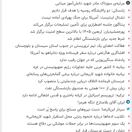
مرثیه‌ی سوزناک مادر شهید دانش‌آموز مینابی
زلنسکی: دو پالایشگاه روسیه را هدف قرار دادیم
نشنال اینترست: آمریکا برای جنگ پهپادی آماده نیست
پنتاگون جلسه اضطراری برای تأمین تسلیحات برگزار می‌کند
پورجمشیدیان: اربعین ۱۴۰۵ با بالاترین سطح امنیت برگزار شد
شرط جدید برای بازنشستگی اعلام شد
هلاکت اعضای یک تیم تروریستی در جنوب استان سیستان و بلوچستان
افشاگری هاآرتص درباره سفر فرستاده ویژه نتانیاهو به آمریکا
پادشاه سنگین‌وزنی که در جهان رقیب ندارد
بیانیه ۸ کشور عربی علیه تجاوزات رژیم صهیونیستی در غزه
بیانیه خانواده شهید لاریجانی درباره برخی گمانه‌زنی‌های رسانه‌ای
عربستان فرمانده ائتلاف دریایی چندملیتی را منصوب کرد
زیان بیش از ۱۰۰ همتی به صندوق‌ بازنشستگی نفت
ترکیه: تروریسم اسرائیل در کرانه باختری و قدس اشغالی ادامه دارد
ایران آقای بلامنازع تنگه هرمز!
سردار ابن‌الرضا: دست نیروهای مسلح برای پاسخ پُر است
تکذیب ادعاها درباره «نحوه ردزنی محل استقرار شهید لاریجانی»
یک‌ سوم صهیونیست‌ها در برابر حملات موشکی بی دفاع هستند
دشان از دست عربستان فرار کرد