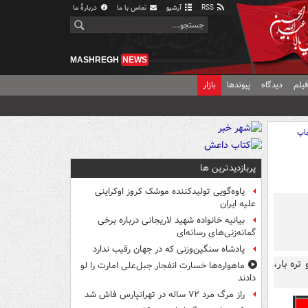
RSS
آرشیو
تماس با ما
دربارهٔ ما
MASHREGH
NEWS
یلم
دیدگاه
پیوندها
بازار
اپ
پربازدیدترین ها
یاوه‌گویی تولیدکننده موشک کروز اوکراینی
علیه ایران
بیانیه خانواده شهید لاریجانی درباره برخی
گمانه‌زنی‌های رسانه‌ای
پادشاه سنگین‌وزنی که در جهان رقیب ندارد
تره بار،
ماهواره‌ها خسارت انفجار جبل‌علی امارت را لو
دادند
راز مرگ مرد ۷۲ ساله در تهرانپارس فاش شد