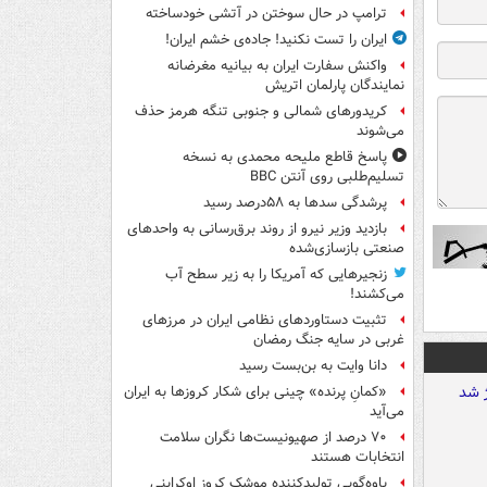
ترامپ در حال سوختن در آتشی خودساخته
ایران را تست نکنید! جاده‌ی خشم ایران!
واکنش سفارت ایران به بیانیه مغرضانه
نمایندگان پارلمان اتریش
کریدورهای شمالی و جنوبی تنگه هرمز حذف
می‌شوند
پاسخ قاطع ملیحه محمدی به نسخه
تسلیم‌طلبی روی آنتن BBC
پرشدگی سدها به ۵۸درصد رسید
بازدید وزیر نیرو از روند برق‌رسانی به واحدهای
صنعتی بازسازی‌شده
زنجیرهایی که آمریکا را به زیر سطح آب
می‌کشند!
تثبیت دستاوردهای نظامی ایران در مرزهای
غربی در سایه جنگ رمضان
دانا وایت به بن‌بست رسید
«کمانِ پرنده» چینی برای شکار کروزها به ایران
می‌آید
۷۰ درصد از صهیونیست‌ها نگران سلامت
انتخابات هستند
یاوه‌گویی تولیدکننده موشک کروز اوکراینی