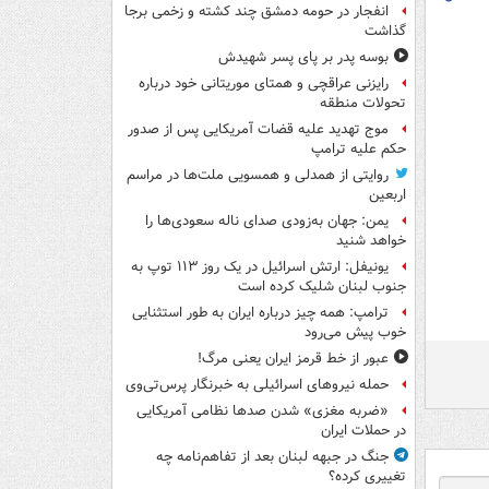
انفجار در حومه دمشق چند کشته و زخمی برجا
گذاشت
بوسه‌ پدر بر پای پسر شهیدش
رایزنی عراقچی و همتای موریتانی خود درباره
تحولات منطقه
موج تهدید علیه قضات آمریکایی پس از صدور
حکم علیه ترامپ
روایتی از همدلی و همسویی ملت‌ها در مراسم
اربعین
یمن: جهان به‌زودی صدای ناله سعودی‌ها را
خواهد شنید
یونیفل: ارتش اسرائیل در یک روز ۱۱۳ توپ به
جنوب لبنان شلیک کرده است
ترامپ: همه چیز درباره ایران به طور استثنایی
خوب پیش می‌رود
عبور از خط قرمز ایران یعنی مرگ!
حمله نیروهای اسرائیلی به خبرنگار پرس‌تی‌وی
«ضربه مغزی» شدن صدها نظامی آمریکایی
در حملات ایران
جنگ در جبهه لبنان بعد از تفاهم‌نامه چه
تغییری کرده؟