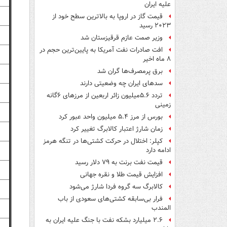
علیه ایران
قیمت گاز در اروپا به بالاترین سطح خود از
۲۰۲۳ رسید
وزیر صمت عازم قرقیزستان شد
افت صادرات نفت آمریکا به پایین‌ترین حجم در
۸ ماه اخیر
برق پرمصرف‌ها گران شد
سدهای ایران چه وضعیتی دارند
تردد ۵.۶میلیون زائر اربعین از مرزهای ۶گانه
زمینی
بورس از مرز ۵.۴ میلیون واحد عبور کرد
زمان شارژ اعتبار کالابرگ تغییر کرد
کپلر: اختلال در حرکت کشتی‌ها در تنگه هرمز
ادامه دارد
قیمت نفت برنت به ۷۹ دلار رسید
افزایش قیمت طلا و نقره جهانی
کالابرگ سه گروه فردا شارژ می‌شود
فرار بی‌سابقه کشتی‌های سعودی از باب
المندب
۲.۶ میلیارد بشکه نفت با جنگ علیه ایران به