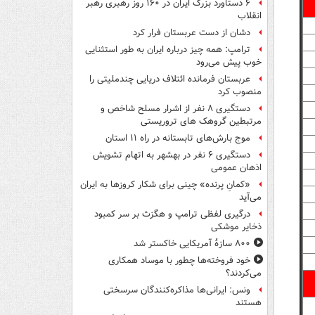
۶ دستاورد بزرگ ایران در ۱۶۰ روز رهبری رهبر
انقلاب
دشان از دست عربستان فرار کرد
ترامپ: همه چیز درباره ایران به طور استثنایی
خوب پیش می‌رود
عربستان فرمانده ائتلاف دریایی چندملیتی را
منصوب کرد
دستگیری ۸ نفر از اشرار مسلح شاخص و
مرتبطین گروهک های تروریستی
موج بارش‌های تابستانه در راه ۱۱ استان
دستگیری ۶ نفر در بهشهر به اتهام تشویش
اذهان عمومی
«کمانِ پرنده» چینی برای شکار کروزها به ایران
می‌آید
درگیری لفظی ترامپ و هگزث بر سر کمبود
ذخایر موشکی
۸۰۰ سازۀ آمریکایی خاکستر شد
خود فروخته‌ها چطور با موساد همکاری
می‌کردند؟
ونس: ایرانی‌ها مذاکره‌کنندگان سرسختی
هستند