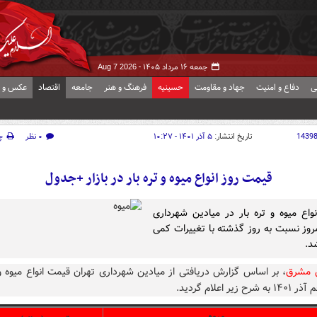
جمعه ۱۶ مرداد ۱۴۰۵ -
Aug 7 2026
ی
دفاع و امنیت
جهاد و مقاومت
حسینیه
فرهنگ و هنر
جامعه
اقتصاد
عکس و ف
1439
تاریخ انتشار:
۵ آذر ۱۴۰۱ - ۱۰:۲۷
۰ نظر
چ
قیمت روز انواع میوه و تره بار در بازار +جدول
واع میوه و تره بار در میادین شهرداری
مروز نسبت به روز گذشته با تغییرات کمی
د.
ش مشرق
، بر اساس گزارش دریافتی از میادین شهرداری تهران قیمت انواع میوه و 
ح زیر اعلام گردید.
میوه