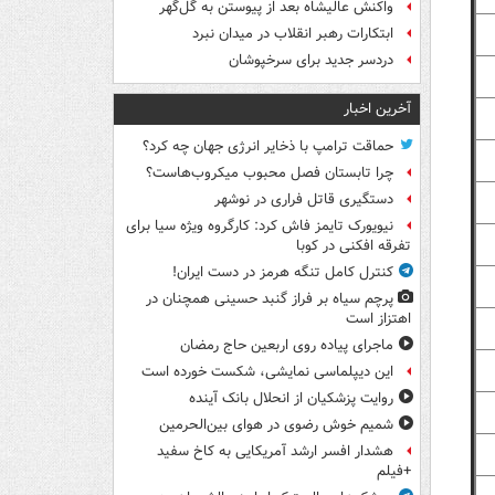
واکنش عالیشاه بعد از پیوستن به گل‌گهر
ابتکارات رهبر انقلاب در میدان نبرد
دردسر جدید برای سرخپوشان
آخرین اخبار
حماقت ترامپ با ذخایر انرژی جهان چه کرد؟
چرا تابستان فصل محبوب میکروب‌هاست؟
دستگیری قاتل فراری در نوشهر
نیویورک تایمز فاش کرد: کارگروه ویژه سیا برای
تفرقه افکنی در کوبا
کنترل کامل تنگه هرمز در دست ایران!
پرچم سیاه بر فراز گنبد حسینی همچنان در
اهتزاز است
ماجرای پیاده روی اربعین حاج رمضان
این دیپلماسی نمایشی، شکست خورده است
روایت پزشکیان از انحلال بانک آینده
شمیم خوش رضوی در هوای بین‌الحرمین
هشدار افسر ارشد آمریکایی به کاخ سفید
+فیلم