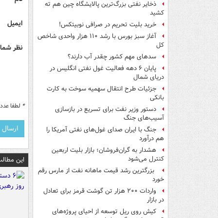
ذخایر نفتی بزرگ‌ترین پالایشگاه چین هم ته
کشید
ایمیل
خرید بلیت تحریم در صرافی نوبیتکس!
آغاز سبز بورس با رشد ۱۱۰ هزار واحدی شاخص
کل
نظر شما 
سدهای مهم کشور چقدر آب دارند؟
پایان ۶ دهه فعالیت غول نفتی انگلیس در
دریای شمال
جزئیات طرح انتقال سهمیه سوخت به کارت
بانکی
*
لطفا عدد م
دستور وزیر نفت برای تسریع در بازسازی
آسیب‌های جنگ
جنگ با ایران صدای غول‌های نفتی آمریکا را
هم درآورد
هشدار به گران‌فروشان؛ بازار بلیت اربعین
کنترل می‌شود
این مطالب
بزرگترین رشد قیمت ماهانه نفت از مارس رقم
خورد
واردات ۲۰۰ هزار تن گوشت قرمز برای تعادل
در بازار
کیش روی ریل توسعه از احیای پروژه‌های