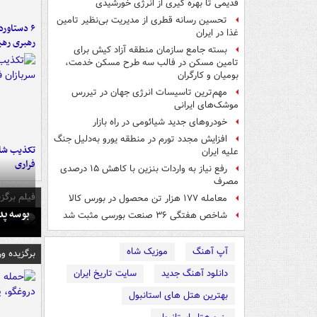
قدیمی تا بهره گیری از انرژی خورشیدی
تحسین رسانه قطری از مدیریت بی‌نظیر تامین
غذا در ایران
رهبری رهب
بسته جامع سازمان منطقه آزاد کیش برای
تامین مسکن در فالب سه طرح مسکن خدمت،
بومیان و کارگران
مهم‌ترین تاسیسات انرژی جهان در تیررس
موشک‌های ایرانی
خودروهای جدید شیائومی در راه بازار
افزایش مجدد تورم در منطقه یورو به‌دلیل جنگ
تکذیب شای
علیه ایران
فراری
رفع نیاز به واردات بنزین با کاهش ۱۵ درصدی
مصرف
فیلم برگزی
معامله ۱۷۷ هزار تن محصول در بورس کالا
بوسه‌ پ
شاخص‌ هفتگی ۳۶ صنعت بورسی مثبت شد
آپ آهنگ
موزیک شاه
برگزیده و
دانلود آهنگ جدید
سایت تاریخ ایران
بهترین هتل های استانبول