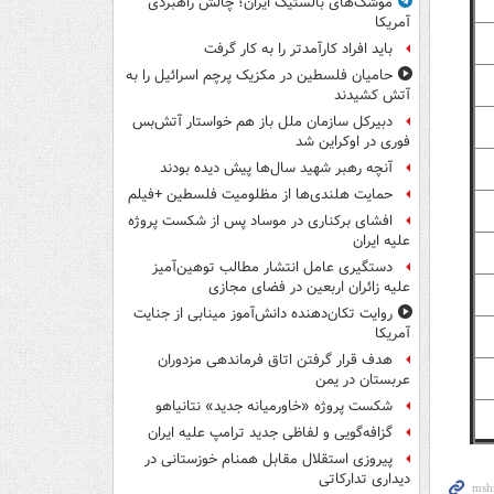
موشک‌های بالستیک ایران؛ چالش راهبردی
آمریکا
باید افراد کارآمدتر را به کار گرفت
حامیان فلسطین در مکزیک پرچم اسرائیل را به
آتش کشیدند
دبیرکل سازمان ملل باز هم خواستار آتش‌بس
فوری در اوکراین شد
آنچه رهبر شهید سال‌ها پیش دیده بودند
حمایت هلندی‌ها از مظلومیت فلسطین +فیلم
افشای برکناری در موساد پس از شکست پروژه
علیه ایران
دستگیری عامل انتشار مطالب توهین‌آمیز
علیه زائران اربعین در فضای مجازی
روایت تکان‌دهنده دانش‌آموز مینابی از جنایت
آمریکا
هدف قرار گرفتن اتاق‌ فرماندهی مزدوران
عربستان در یمن
شکست پروژه «خاورمیانه جدید» نتانیاهو
گزافه‌گویی و لفاظی جدید ترامپ علیه ایران
پیروزی استقلال مقابل همنام خوزستانی در
دیداری تدارکاتی