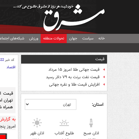
خانه
سیاست
جهان
تحولات منطقه
ورزش
شبکه‌های اجتماع
قیمت
کد خبر
822
اقتصاد
قیمت جهانی طلا امروز ۱۵ مرداد
قیمت نفت برنت به ۷۹ دلار رسید
افزایش قیمت طلا و نقره جهانی
قیمت ان
تهران ا
استان:
همراه ش
به گزار
امروز پنجم آذر ۱۴۰۱ به شر
اذان صبح
طلوع آفتاب
اذان ظهر