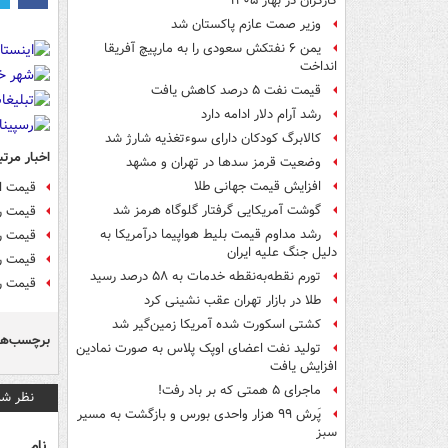
کارگران در بهار ۱۴۰۵
وزیر صمت عازم پاکستان شد
یمن ۶ نفتکش سعودی را به مارپیچ آفریقا
انداخت
قیمت نفت ۵ درصد کاهش یافت
رشد آرام دلار ادامه دارد
کالابرگ کودکان دارای سوءتغذیه شارژ شد
اخبار مرتب
وضعیت قرمز سدها در تهران و مشهد
افزایش قیمت جهانی طلا
قیمت ا
گوشت آمریکایی گرفتار گلوگاه هرمز شد
قیمت رو
رشد مداوم قیمت بلیط هواپیما درآمریکا به
قیمت ر
دلیل جنگ علیه ایران
قیمت ر
تورم نقطه‌به‌نقطه خدمات به ۵۸ درصد رسید
قیمت رو
طلا در بازار تهران عقب نشینی کرد
کشتی اسکورت شده آمریکا زمین‌گیر شد
برچسب‌ها
تولید نفت اعضای اوپک پلاس به صورت نمادین
افزایش یافت
ماجرای ۵ همتی که بر باد رفت!
نظر شم
پَرش ۹۹ هزار واحدی بورس و بازگشت به مسیر
سبز
نام