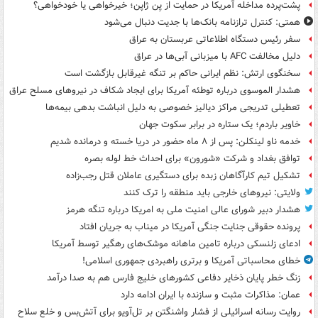
پشت‌پرده مداخله آمریکا در حمایت از یِن ژاپن؛ خیرخواهی یا خودخواهی؟
همتی: کنترل ترازنامه بانک‌ها با جدیت دنبال می‌شود
سفر رئیس دستگاه اطلاعاتی عربستان به عراق
دلیل مخالفت AFC با میزبانی آبی‌ها در عراق
سخنگوی ارتش: نظم ایرانی حاکم بر تنگه غیرقابل بازگشت است
هشدار الموسوی درباره توطئه آمریکا برای ایجاد شکاف در نیروهای مسلح عراق
تعطیلی تدریجی مراکز دیالیز خصوصی به دلیل انباشت بدهی بیمه‌ها
خاویر باردم؛ یک ستاره در برابر سکوت جهان
خدمه ناو لینکلن: پس از ۸ ماه حضور در دریا خسته و درمانده‌ شدیم
توافق بغداد و شرکت «شورون» برای احداث خط لوله بصره
تشکیل تیم کارآگاهان زبده برای دستگیری عاملان قتل رجب‌زاده
ولایتی: نیروهای خارجی باید منطقه را ترک کنند
هشدار دبیر شورای عالی امنیت ملی به امریکا درباره تنگه هرمز
پرونده حقوقی جنایت جنگی آمریکا در میناب به جریان افتاد
ادعای زلنسکی درباره تامین ماهانه موشک‌های رهگیر توسط آمریکا
خطای محاسباتی آمریکا و برتری راهبردی جمهوری اسلامی!
زنگ خطر پایان ذخایر دفاعی کشورهای خلیج فارس هم به صدا درآمد
عمان: مذاکرات مثبت و سازنده با ایران ادامه دارد
روایت رسانه اسرائیلی از فشار واشنگتن بر تل‌آویو برای آتش‌بس و خلع سلاح