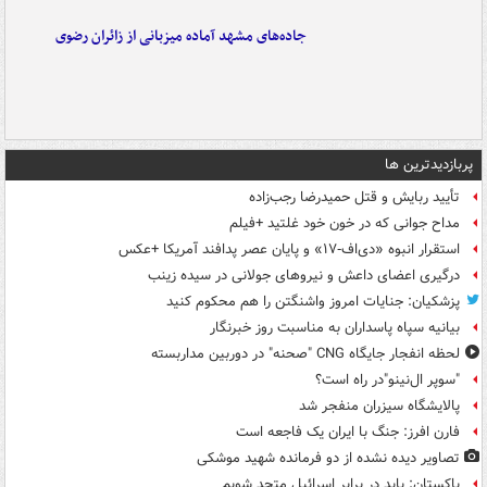
جاده‌های مشهد آماده میزبانی از زائران رضوی
پربازدیدترین ها
تأیید ربایش و قتل حمیدرضا رجب‌زاده
مداح جوانی که در خون خود غلتید +فیلم
استقرار انبوه «دی‌اف‑۱۷» و پایان عصر پدافند آمریکا +عکس
درگیری اعضای داعش و نیروهای جولانی در سیده زینب
پزشکیان: جنایات امروز واشنگتن را هم محکوم کنید
بیانیه سپاه پاسداران به مناسبت روز خبرنگار
لحظه انفجار جایگاه CNG "صحنه" در دوربین مداربسته
"سوپر ال‌نینو"در راه است؟
پالایشگاه سیزران منفجر شد
فارن افرز: جنگ با ایران یک فاجعه است
تصاویر دیده‌ نشده از دو فرمانده شهید موشکی
پاکستان: باید در برابر اسرائیل متحد شویم