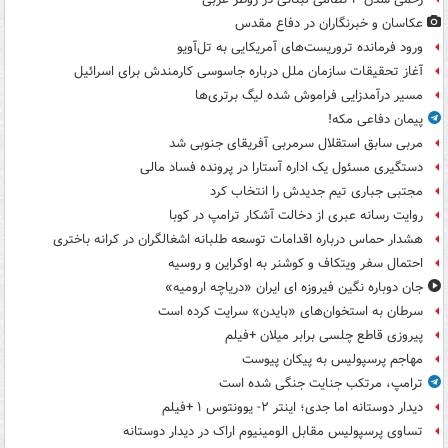
عکاسان و خبرنگاران در دفاع مقدس
ورود فرمانده تروریست‌های آمریکایی به تل‌آویو
آغاز تحقیقات سازمان ملل درباره جاسوسی کارمندش برای اسرائیل
مسیر درآمدزایی فراموش شده لیگ برتری‌ها
پیمان دفاعی مکه!
مربی سابق استقلال سرمربی آفریقای جنوبی شد
دستگیری مسئول یک اداره آستارا در پرونده فساد مالی
مجتبی جباری تیم جدیدش را انتخاب کرد
روایت رسانه عبری از دخالت آشکار ترامپ در کوبا
هشدار حماس درباره اقدامات توسعه طلبانه اشغالگران در کرانه باختری
احتمال سفر ویتکاف و کوشنر به اوکراین و روسیه
جان دوباره نگین فیروزه ای ایران «دریاچه ارومیه»
سرطان به استخوان‌های «بایدن» سرایت کرده است
پیروزی قاطع چلسی برابر میلان +فیلم
مهاجم پرسپولیس به پیکان پیوست
ترامپ، مرتکب جنایت جنگی شده است
دیدار دوستانه اما جدی؛ اینتر ۲- یوونتوس ۱ +فیلم
تساوی پرسپولیس مقابل الومینیوم اراک در دیدار دوستانه