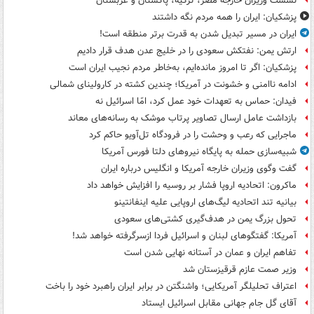
نشست وزیران خارجه مصر، ترکیه، پاکستان و عربستان
پزشکیان: ایران را همه مردم نگه داشتند
ایران در مسیر تبدیل شدن به قدرت برتر منطقه است!
ارتش یمن: نفتکش سعودی را در خلیج عدن هدف قرار دادیم
پزشکیان: اگر تا امروز مانده‌ایم، به‌خاطر مردم نجیب ایران است
ادامه ناامنی و خشونت در آمریکا؛ چندین کشته در کارولینای شمالی
فیدان: حماس به تعهدات خود عمل کرد، امّا اسرائیل نه
بازداشت عامل ارسال تصاویر پرتاب موشک به رسانه‌های معاند
ماجرایی که رعب و وحشت را در فرودگاه تل‌آویو حاکم کرد
شبیه‌سازی حمله به پایگاه نیروهای دلتا فورس آمریکا
گفت وگوی وزیران خارجه آمریکا و انگلیس درباره ایران
ماکرون: اتحادیه اروپا فشار بر روسیه را افزایش خواهد داد
بیانیه تند اتحادیه لیگ‌های اروپایی علیه اینفانتینو
تحول بزرگ یمن در هدف‌گیری کشتی‌های سعودی
آمریکا: گفتگوهای لبنان و اسرائیل فردا ازسرگرفته خواهد شد!
تفاهم ایران و عمان در آستانه نهایی شدن است
وزیر صمت عازم قرقیزستان شد
اعتراف تحلیلگر آمریکایی؛ واشنگتن در برابر ایران راهبرد خود را باخت
آقای گل جام جهانی مقابل اسرائیل ایستاد