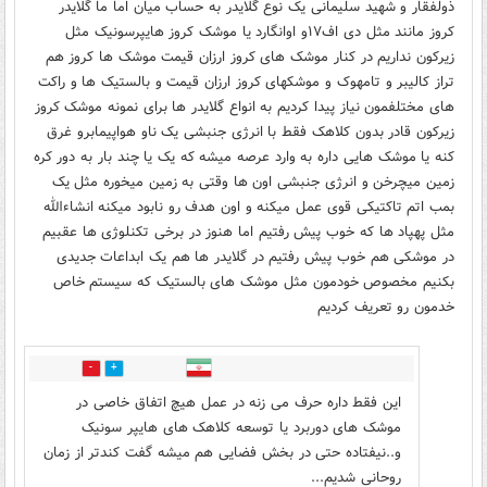
ذولفقار و شهید سلیمانی یک نوع گلایدر به حساب میان اما ما گلایدر
کروز مانند مثل دی اف۱۷و اوانگارد یا موشک کروز هایپرسونیک مثل
زیرکون نداریم در کنار موشک های کروز ارزان قیمت موشک ها کروز هم
تراز کالیبر و تامهوک و موشکهای کروز ارزان قیمت و بالستیک ها و راکت
های مختلفمون نیاز پیدا کردیم به انواع گلایدر ها برای نمونه موشک کروز
زیرکون قادر بدون کلاهک فقط با انرژی جنبشی یک ناو هواپیمابرو غرق
کنه یا موشک هایی داره به وارد عرصه میشه که یک یا چند بار به دور کره
زمین میچرخن و انرژی جنبشی اون ها وقتی به زمین میخوره مثل یک
بمب اتم تاکتیکی قوی عمل میکنه و اون هدف رو نابود میکنه انشاءالله
مثل پهپاد ها که خوب پیش رفتیم اما هنوز در برخی تکنلوژی ها عقبیم
در موشکی هم خوب پیش رفتیم در گلایدر ها هم یک ابداعات جدیدی
بکنیم مخصوص خودمون مثل موشک های بالستیک که سیستم خاص
خدمون رو تعریف کردیم
2
1
این فقط داره حرف می زنه در عمل هیچ اتفاق خاصی در
موشک های دوربرد یا توسعه کلاهک های هایپر سونیک
و..نیفتاده حتی در بخش فضایی هم میشه گفت کندتر از زمان
روحانی شدیم...