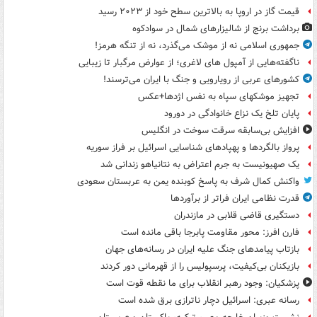
قیمت گاز در اروپا به بالاترین سطح خود از ۲۰۲۳ رسید
برداشت برنج از شالیزارهای شمال در سوادکوه
جمهوری اسلامی نه از موشک می‌گذرد، نه از تنگه هرمز!
ناگفته‌هایی از آمپول های لاغری؛ از عوارض مرگبار تا زیبایی
کشورهای عربی از رویارویی و جنگ با ایران می‌ترسند!
تجهیز موشکهای سپاه به نفس اژدها+عکس
پایان تلخ یک نزاع خانوادگی در دورود
افزایش بی‌سابقه سرقت سوخت در انگلیس
پرواز بالگردها و پهپادهای شناسایی اسرائیل بر فراز سوریه
یک صهیونیست به جرم اعتراض به نتانیاهو زندانی شد
واکنش کمال شرف به پاسخ کوبنده یمن به عربستان سعودی
قدرت نظامی ایران فراتر از برآوردها
دستگیری قاضی قلابی در مازندران
فارن افرز: محور مقاومت پابرجا باقی مانده است
بازتاب پیامدهای جنگ علیه ایران در رسانه‌های جهان
بازیکنان بی‌کیفیت، پرسپولیس را از قهرمانی دور کردند
پزشکیان: وجود رهبر انقلاب برای ما نقطه قوت است
رسانه عبری: اسرائیل دچار ناترازی برق شده است