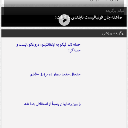
فیلم برگزیده
صاعقه جان فوتبالیست تایلندی را گرفت!
برگزیده ورزشی
حمله تند فیگو به اینفانتینو: دروغگو، پَست‌ و
حیله‌گر!
جنجال جدید نیمار در برزیل +فیلم
رامین رضاییان رسماً از استقلال جدا شد