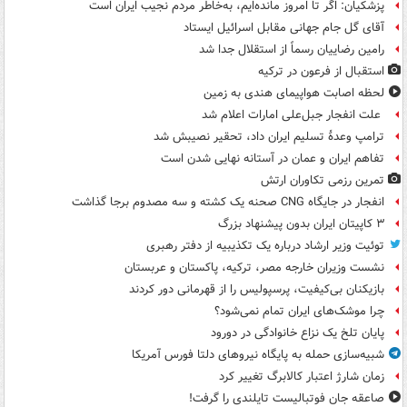
پزشکیان: اگر تا امروز مانده‌ایم، به‌خاطر مردم نجیب ایران است
آقای گل جام جهانی مقابل اسرائیل ایستاد
رامین رضاییان رسماً از استقلال جدا شد
استقبال از فرعون در ترکیه
لحظه اصابت هواپیمای هندی به زمین
علت انفجار جبل‌علی امارات اعلام شد
ترامپ وعدۀ تسلیم ایران داد، تحقیر نصیبش شد
تفاهم ایران و عمان در آستانه نهایی شدن است
تمرین رزمی تکاوران ارتش
انفجار در جایگاه CNG صحنه یک کشته و سه مصدوم برجا گذاشت
۳ کاپیتان ایران بدون پیشنهاد بزرگ
توئیت وزیر ارشاد درباره یک تکذیبیه از دفتر رهبری
نشست وزیران خارجه مصر، ترکیه، پاکستان و عربستان
بازیکنان بی‌کیفیت، پرسپولیس را از قهرمانی دور کردند
چرا موشک‌های ایران تمام نمی‌شود؟
پایان تلخ یک نزاع خانوادگی در دورود
شبیه‌سازی حمله به پایگاه نیروهای دلتا فورس آمریکا
زمان شارژ اعتبار کالابرگ تغییر کرد
صاعقه جان فوتبالیست تایلندی را گرفت!