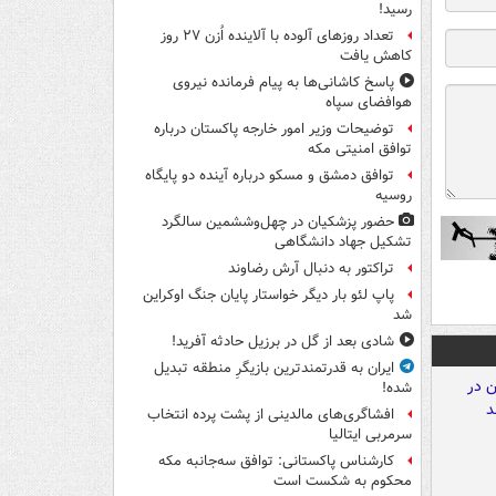
رسید!
تعداد روزهای آلوده با آلاینده اُزن ۲۷ روز
کاهش یافت
پاسخ کاشانی‌ها به پیام فرمانده نیروی
هوافضای سپاه
توضیحات وزیر امور خارجه پاکستان درباره
توافق امنیتی مکه
توافق دمشق و مسکو درباره آینده دو پایگاه
روسیه
حضور پزشکیان در چهل‌وششمین سالگرد
تشکیل جهاد دانشگاهی
تراکتور به دنبال آرش رضاوند
پاپ لئو بار دیگر خواستار پایان جنگ اوکراین
شد
شادی بعد از گل در برزیل حادثه آفرید!
ایران به قدرتمندترین بازیگرِ منطقه تبدیل
شده!
افشاگری‌های مالدینی از پشت پرده انتخاب
سرمربی ایتالیا
کارشناس پاکستانی: توافق سه‌جانبه مکه
محکوم به شکست است