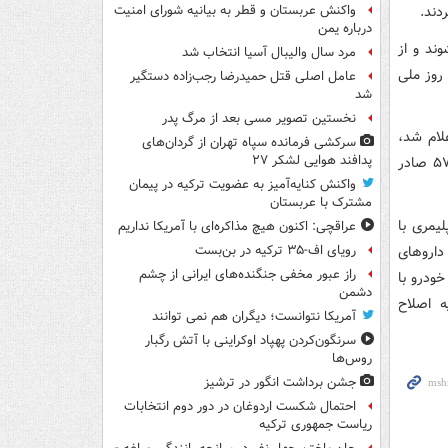
واکنش عربستان و قطر به بیانیه شورای امنیت
درباره یمن
شوند و از
مرد سال والیبال آسیا انتخاب شد
. اما امسال به علت مصادف شدن ۲۹ مهرماه روز ملی
عامل اصلی قتل حمیدرضا رجب‌زاده دستگیر
شد
نخستین تصویر مسی بعد از مرگ پدر
نی از ۲۲ تیرماه تا ۵ مردادماه اعلام شد،
سرکشی فرمانده سپاه تهران از گردان‌های
پدافند هوایی لشکر ۲۷
تعداد ۶۱۲ شرکت در ۷۶ گروه کالا و خدمات ثبت‌نام کردند تا در نهایت روز شنبه از ۵۷ صادر
واکنش کنایه‌آمیز به عضویت ترکیه در پیمان
مشترک با عربستان
 پتروشیمی پلیمری با
عراقچی: اکنون هیچ مذاکره‌ای با آمریکا نداریم
ری سهم را داشتند. اما ثبت‌نام صادرکنندگان لوازم خانگی انرژی‌بر با ۱۴، داروهای
رویای اف-۳۵ ترکیه در بن‌بست
راز عبور مخفی جنگنده‌های ایرانی از چشم
مجموعه های خودرو با
دشمن
ه اصلاح
آمریکا نتوانست؛ دیگران هم نمی توانند
سرنگون‌کردن پهپاد اوکراینی با آتش رگبار
روس‌ها
جشن برداشت انگور در ترشیز
احتمال شکست اردوغان در دور دوم انتخابات
ریاست جمهوری ترکیه