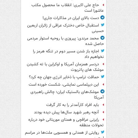
حاج علی اکبری: انقلاب ما محصول مکتب
عاشورا است
دست بالای ایران در مذاکرات جاری!
استقبال خاص دخترک عراقی از زائران اربعین
حسینی
محمد مرندی: پیروزی با روحیه استوار مردمی
حاصل شده
اجازه باز شدن مسیر دوم در تنگه هرمز را
نخواهیم داد
دردسر همزمان آمریکا و اوکراین با ته کشیدن
موشک های پاتریوت
حماقت ترامپ با ذخایر انرژی جهان چه کرد؟
این دیپلماسی نمایشی، شکست خورده است
موشک‌های بالستیک ایران؛ چالش راهبردی
آمریکا
باید افراد کارآمدتر را به کار گرفت
آنچه رهبر شهید سال‌ها پیش دیده بودند
رایزنی عراقچی و همتای موریتانی خود درباره
تحولات منطقه
روایتی از همدلی و همسویی ملت‌ها در مراسم