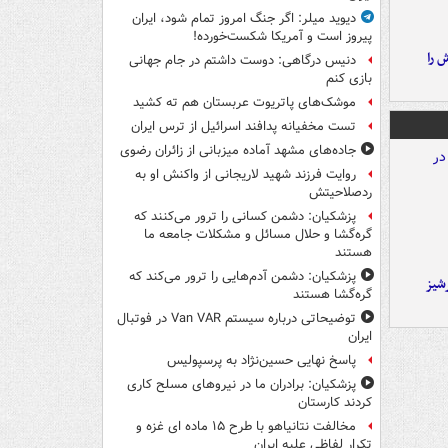
دیوید میلر: اگر جنگ امروز تمام شود، ایران
پیروز است و آمریکا شکست‌خورده!
 را
دنیس درگاهی: دوست داشتم در جام جهانی
بازی کنم
موشک‌های پاتریوت عربستان هم ته‌ کشید
تست مخفیانه پدافند اسرائیل از ترس ایران
جاده‌های مشهد آماده میزبانی از زائران رضوی
روایت فرزند شهید لاریجانی از واکنش او به
ردصلاحیتش
پزشکیان: دشمن کسانی را ترور می‌کنند که
گره‌گشا و حلال مسائل و مشکلات جامعه ما
هستند
پزشکیان: دشمن آدم‌هایی را ترور می‌کند که
شیز
گره‌گشا هستند
توضیحاتی درباره سیستم Van VAR در فوتبال
ایران
پاسخ نهایی حسین‌نژاد به پرسپولیس
پزشکیان: برادران ما در نیروهای مسلح کاری
کردند کارستان
مخالفت نتانیاهو با طرح ۱۵ ماده ای غزه و
تکرار لفاظی علیه ایران