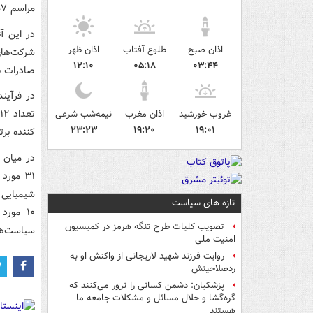
مراسم ۵۷ صادرکننده برتر سال ۱۴۰۱ معرفی و جوایز خود را از آیت الله رئیسی دریافت کردند.
اذان صبح
طلوع آفتاب
اذان ظهر
۱۲:۱۰
۰۵:۱۸
۰۳:۴۴
صادرات با رو
غروب خورشید
اذان مغرب
نیمه‌شب شرعی
۲۳:۲۳
۱۹:۲۰
۱۹:۰۱
کننده بر
تازه های سیاست
۱۰ مور
تصویب کلیات طرح تنگه هرمز در کمیسیون
سیاست‌ها
امنیت ملی
روایت فرزند شهید لاریجانی از واکنش او به
ردصلاحیتش
پزشکیان: دشمن کسانی را ترور می‌کنند که
گره‌گشا و حلال مسائل و مشکلات جامعه ما
هستند