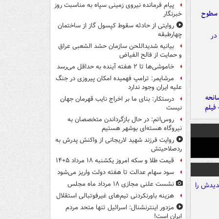
پیام فرمانده نیروی زمینی سپاه به مناسبت روز
 سطوح
خبرنگار
روایتی از حادثه سقوط کپسول گاز از ساختمان
چهارطبقه
بیانیه شدیداللحن سازمان حشد الشعبی عراق
و حمایت از فالح الفیاض
خاموشی‌ها تا ۲ هفته آینده به حداقل می‌رسد
مرشایمر: ترامپ فهمیده امکان پیروزی در جنگ
علیه ایران وجود ندارد
انحه
درستکار: بنای ما بر اخراج نایب قهرمان جهان
 فیلم
نیست
روس‌اتم: در حال بازگرداندن متخصصان به
نیروگاه هسته‌ای بوشهر هستیم
روایت فرزند شهید لاریجانی از واکنش پدرش به
ردصلاحیتش
قیمت طلا و سکه امروز یکشنبه ۱۸ مرداد ۱۴۰۵
سود سهام عدالت تا هفته دولت واریز می‌شود
نشست علنی مجازی ۱۸ مرداد ماه مجلس
هزینه باورنکردنی تیم‌های غیرفوتبالی استقلال
مزدور اینترنشنال: اسرائیل تنها متحد مردم
ایران است!