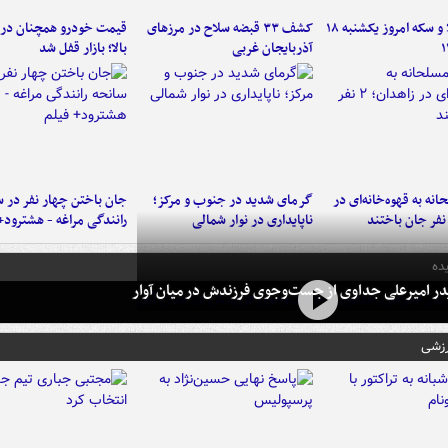
قیمت طلا و سکه امروز یکشنبه ۱۸
کشف ۳۳ قبضه سلاح در مرزهای
قیمت خودرو همچنان در
آذربایجان غربی
بالا؛ بازار قفل شد
نه به قهوه‌خانه‌ای در
گرمای شدید در جنوب و مرکز؛
جان باختن چهار نفر در س
ناپایداری در نوار شمالی
رانندگی مراغه - هشترود+
ده
در امیرعلی جداوی از جست‌وجوی فرزندش در میان آوار
رزشی