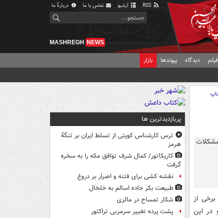
RSS
آرشیو
تماس با ما
دربارهٔ ما
MASHREGH
NEWS
یلم
دیدگاه
پیوندها
بازار
اپ
پربازدیدترین ها
ترس کارشناس کویتی از تسلط ایران بر تنگۀ
هرمز
کاریکاتور/ کمال شرف توافق مکه را به سخره
گرفت
نقشه کشی برای فتنه و اصرار بر دروغ
طبیعت بکر جاده اسالم به خلخال
رخی از
شکار تمساح در مالزی
 در این
پشت پرده تغییر سرمربی تراکتور