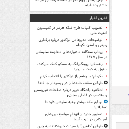
جان باختن چهار نفر در سانحه رانندگی مراغه -
هشترود+ فیلم
آخرین اخبار
تصویب کلیات طرح تنگه هرمز در کمیسیون
امنیت ملی
توضیحات مدیرعامل تراکتور درباره برکناری
ربیعی و آمدن نکونام
پرتاب سه‌گانه ماهواره‌های منظومه سلیمانی
در سال ۱۴۰۵
زلنسکی: پیونگ‌یانگ به مسکو کمک می‌کند،
سئول به کمک ما بیاید
نکونام: با چشم باز تراکتور را انتخاب کردم
طوفان سقف خانه‌ها را در روسیه از جا ‌کند!
اطلاعیه باشگاه خیبر درباره صفحات غیررسمی
و منتسب در فضای مجازی
توافق مکه بیشتر جنبه نمایشی دارد تا
عملیاتی!
تصاویر جدید از انهدام مواضع نیروهای
آمریکایی در غرب آسیا
طوفان "دلفین" با سرعت خیره‌کننده به چین