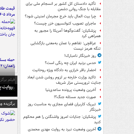
تأکید دادستان کل کشور بر انسجام ملی برای
مقابله با جنگ روانی دشمن
مرداد ۱۴۰۵
چرا بیت المال باید خرج مجرمان امنیتی شود؟
ماجرای تصویب کنوانسیون خزر چیست؟
پزشکیان: گفت‌وگوها آمریکا را مجبور به
همراهی کرد
عراقچی: تفاهم با عمان به‌معنی بازگشایی
تنگه هرمز نیست
روز خبرنگار نامبارک!
حمله مسلحا
حدس بزنید ایران چه رنگی است؟
زاهدان؛ ۲ نفر جان باختند
احضار باقر خرازی به دادگاه ویژه روحانیت
تاکید وزارت خارجه بر لزوم روشن شدن ابعاد
فیلم برگزی
جنایت تروریستی مزار شریف
روایت پ
آخرین وضعیت پرونده ساعدی‌نیا
صورت جدید مسئله جنگ؟!
برگزیده و
تبریک کاربران فضای مجازی به مناسبت روز
خبرنگار
پزشکیان: جنایات امروز واشنگتن را هم محکوم
کنید
آخرین وضعیت نبرد به روایت مهدی محمدی