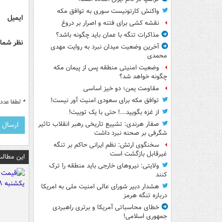
واکنش کارتونیست سوری به توافق مکه
ایمیل
نقشه کشی برای فتنه و اصرار بر دروغ
مذاکرات تنگه با عمان باید چگونه باشد؟
نظر شما 
آخرین وضعیت میدان نبرد به روایت مهدی
محمدی
وضعیت امنیتی منطقه پس از پیمان مکه
چگونه خواهد شد؟
مقاومت یمن؛ دو خیز اساسی
توافق مکه برای سعودی امنیت آور نیست!
*
لطفا عدد م
از غزه بگویید...! حتی با یک توییت!
صفار هرندی: تشییع تاریخی رهبر انقلاب تاثیر
شگرفی بر صحنه نبرد داشت
سخنگوی ارتش: نظم ایرانی حاکم بر تنگه
غیرقابل بازگشت است
این مطالب
ولایتی: نیروهای خارجی باید منطقه را ترک
کنند
هشدار دبیر شورای عالی امنیت ملی به امریکا
درباره تنگه هرمز
خطای محاسباتی آمریکا و برتری راهبردی
جمهوری اسلامی!