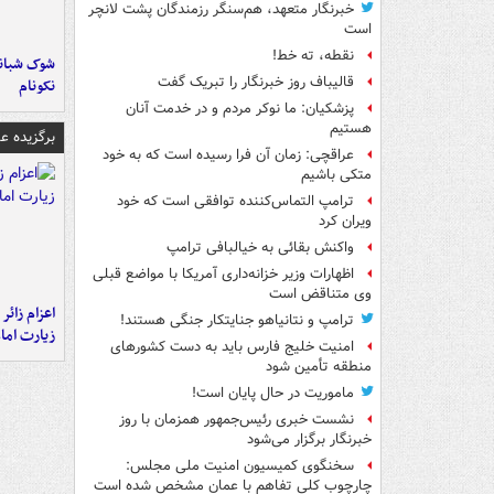
خبرنگار متعهد، هم‌سنگر رزمندگان پشت لانچر
است
نقطه، ته خط!
شوک شبانه 
قالیباف روز خبرنگار را تبریک گفت
نکونام
پزشکیان: ما نوکر مردم و در خدمت آنان
هستیم
برگزیده 
عراقچی: زمان آن فرا رسیده است که به خود
متکی باشیم
ترامپ التماس‌کننده توافقی است که خود
ویران کرد
واکنش بقائی به خیالبافی ترامپ
اظهارات وزیر خزانه‌داری آمریکا با مواضع قبلی
وی متناقض است
اعزام زائر 
ترامپ و نتانیاهو جنایتکار جنگی هستند!
زیارت اما
امنیت خلیج فارس باید به دست کشورهای
منطقه تأمین شود
ماموریت در حال پایان است!
نشست خبری رئیس‌جمهور همزمان با روز
خبرنگار برگزار می‌شود
سخنگوی کمیسیون امنیت ملی مجلس:
چارچوب کلی تفاهم با عمان مشخص شده است