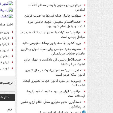
دیدار رییس جمهور با رهبر معظم انقلاب
اسلامی
شهادت جانباز حمله آمریکا به جنوب کرمان
حجت‌الاسلام سعیدی: شهید خادمی مورد
اخبار مرتب
اعتماد و وثوق امام شهید بود
وزیر ج
عراقچی: مذاکرات با عمان درباره تنگه هرمز در
مراحل پایانی است
فیلم/ ر
وزیر کشور: جامعه بدون رسانه مفهومی ندارد
فیلم/ ر
مصوبه جدید مجلس برای ضبط اموال و دارایی
امروز 
عاملان جنایات بین‌المللی
عکس/ تق
ضرب‌الاجل رئیس کل دادگستری تهران برای
ایران 
نظارت بر قیمت‌ها
اروپایی
حاجی‌بابایی: مجلس پرقدرت در حال تدوین
قانون تنگه هرمز است
زینی‌وند: در مورد قانون حجاب تغییری ایجاد
برچسب‌ها
نشده است
عراقچی: ایران بر عهد مقاومت خود پابرجا
ایستاده است
نظر شم
دستگیری متهم متواری مخل نظام ارزی کشور
در پیرانشهر
نام
ترامپ در دام ایران افتاده است!