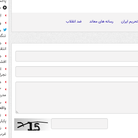
پاکس
۱۰ خوشحال
ا
تحریم ایران
رسانه های معاند
ضد انقلاب
و
م
تنگه
د
انتق
د
افشا
ا
نجرا
ه
مدرس
س
واقع
ت
پایا
ن
غرب 