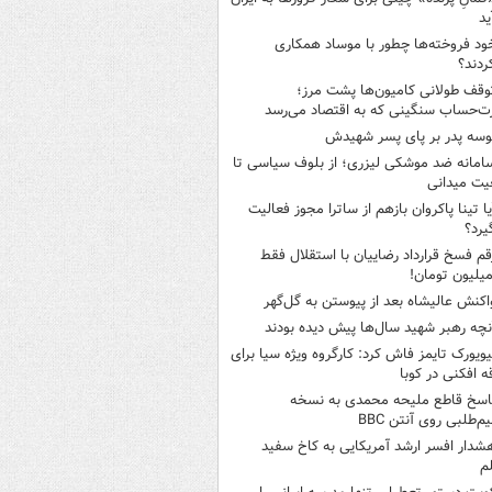
ید
ود فروخته‌ها چطور با موساد همکاری
ردند؟
وقف طولانی کامیون‌ها پشت مرز؛
‌حساب سنگینی که به اقتصاد می‌رسد
وسه‌ پدر بر پای پسر شهیدش
امانه ضد موشکی لیزری؛ از بلوف سیاسی تا
یت میدانی
یا تینا پاکروان بازهم از ساترا مجوز فعالیت
یرد؟
قم فسخ قرارداد رضاییان با استقلال فقط
اکنش عالیشاه بعد از پیوستن به گل‌گهر
نچه رهبر شهید سال‌ها پیش دیده بودند
یویورک تایمز فاش کرد: کارگروه ویژه سیا برای
ه افکنی در کوبا
اسخ قاطع ملیحه محمدی به نسخه
م‌طلبی روی آنتن BBC
شدار افسر ارشد آمریکایی به کاخ سفید
م