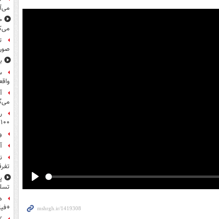
می‌آ
خ
می‌ک
ت
صورت
ب
س
واقع
آ
می‌گ
ر
۱۰۰میلیون تومان!
و
آ
ن
تفرق
پ
Play
تسلی
ه
+فیل