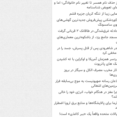
ز حذف نام همسر تا تغییر نام خانوادگی؛ اما و
ای تعویض شناسنامه
مایی زیبا از تنگه کریان جزیره قشم
کوردشکنی پیش‌فروش جدیدترین گوشی‌های
وی سامسونگ
ادثه غرق‌شدگی در طاقانک ۲ قربانی گرفت
سجد جامع یزد، از باشکوه‌ترین معماری‌های
در شاهرودی پس از قتل پسرش، جسد را در
مخفی کرد
ردسر همزمان آمریکا و اوکراین با ته کشیدن
ک های پاتریوت
ثار مخرب مصرف الکل و سیگار در بروز
ری‌ها
ذعان رسانه صهیونیست به موج بی‌سابقه فرار
رزمین‌های اشغالی
را مغز در هنگام خواب، انرژی خود را خالی
ند؟
رما برای پالایشگاه‌ها و منابع برق اروپا اضطرار
د
یالات متحده واقعاً یک «ببر کاغذی» است!