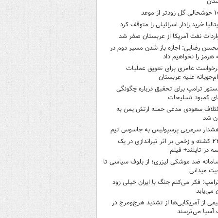
تان
ی گل زودتر از موعد
یتالیا خرید رادار اسرائیلی را متوقف کرد
اردات نفت آمریکا از عربستان صفر شد
حسن رضایی: اجازه باز شدن مسیر دوم در
 هرمز را نخواهیم داد
رخواست عامری برای تعویق عملیات
ام‌جویانه علیه عربستان
ستور ترامپ برای تحقیق درباره چگونگی
ی کمبود تسلیحات
ئتلاف سعودی مدعی حمله ارتش یمن به
ن شد
شدار سرمربی پرسپولیس به جاسوس تیم
۲۲ کشته و زخمی بر اثر تیراندازی در یک
ه در تایلند+ فیلم
امانه ضد موشکی لیزری؛ از بلوف سیاسی تا
یت میدانی
رامپ: فکر می‌کنم جنگ با ایران خیلی زود
ن می‌یابد
یمی از آمریکایی‌ها از تشدید هرج‌ومرج در
آسیا می‌ترسند