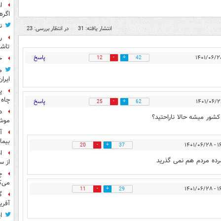
ا
اگره
ن
انتشار یافته: 31
در انتظار بررسی: 23
ر
تاش
پاسخ
ح
12
42
م
ایران
پ
چاه 
پاسخ
25
62
د
شور میشه حالا ناراحتید؟
موش
آ
بیما
۱۶:۰۷
20
37
ا
رده مردم هم نمی گذرید
از س
چ
می‌ک
۱۶:۲۰
11
29
گ
آفری
ا