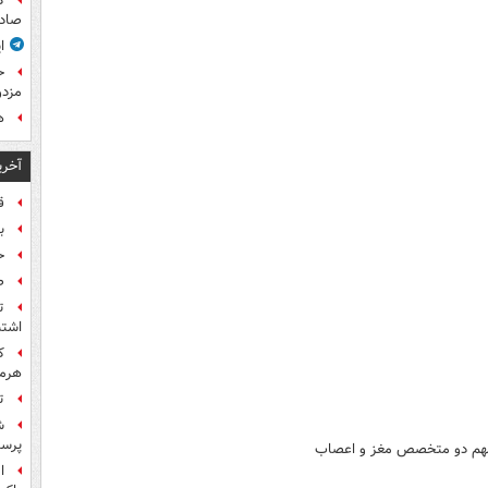
ک
صادر
ا
ح
مزدو
ه
آخری
ق
بر
ح
ص
ت
اشتب
هرمز
ت
ش
پرس
مهم دو متخصص مغز و اعصاب
ا