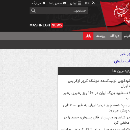
RSS
آرشیو
تماس با ما
دربارهٔ ما
MASHREGH
NEWS
یلم
دیدگاه
پیوندها
بازار
زدیدترین ها
اوه‌گویی تولیدکننده موشک کروز اوکراینی
 ایران
۶ دستاورد بزرگ ایران در ۱۶۰ روز رهبری رهبر
اب
رامپ: همه چیز درباره ایران به طور استثنایی
 پیش می‌رود
در شاهرودی پس از قتل پسرش، جسد را در
مخفی کرد
کمانِ پرنده» چینی برای شکار کروزها به ایران