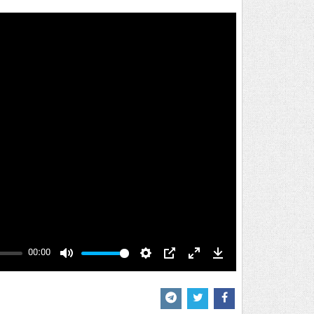
00:00
Mute
Settings
PIP
Enter
Download
fullscreen