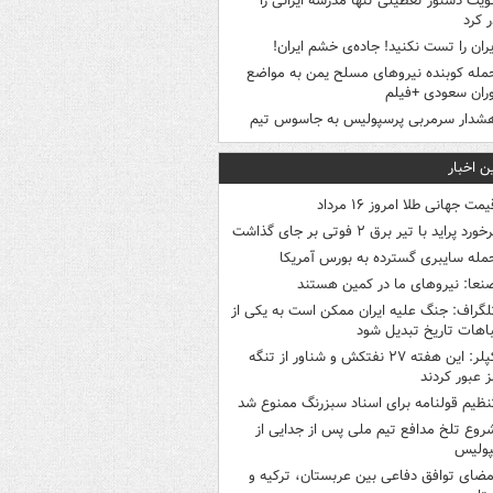
ویت دستور تعطیلی تنها مدرسه ایرانی را
 کرد
یران را تست نکنید! جاده‌ی خشم ایران!
مله کوبنده نیروهای مسلح یمن به مواضع
ران سعودی +فیلم
شدار سرمربی پرسپولیس به جاسوس تیم
ن اخبار
یمت جهانی طلا امروز ۱۶ مرداد
خورد پراید با تیر برق ۲ فوتی بر جای گذاشت
مله سایبری گسترده به بورس آمریکا
نعا: نیروهای ما در کمین‌ هستند
لگراف: جنگ علیه ایران ممکن است به یکی از
اهات تاریخ تبدیل شود
کپلر: این هفته ۲۷ نفتکش و شناور از تنگه
 عبور کردند
نظیم قولنامه برای اسناد سبزرنگ ممنوع شد
روع تلخ مدافع تیم ملی پس از جدایی از
پولیس
مضای توافق دفاعی بین عربستان، ترکیه و