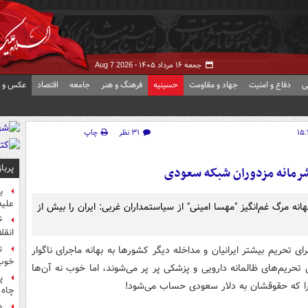
جمعه ۱۶ مرداد ۱۴۰۵ -
Aug 7 2026
ی
دفاع و امنیت
جهاد و مقاومت
حسینیه
فرهنگ و هنر
جامعه
اقتصاد
عکس و ف
۳۱ نظر
چاپ
پربا
رمانه مزدوران شبکه سعودی
ی
علیه
ه مرگ غم‌انگیز "مهسا امینی" از سیاستمداران غربی: ایران را بیش از
انقل
 تحریم بیشتر ایرانیان و مداخله دیگر کشورها به بهانه ماجرای ناگوار
ت
خوب
 تحریم‌های ظالمانه دارویی و پزشکی پر پر می‌شوند، اما خوب نه آن‌ها
پ
 چرا که حقوقشان به دلار سعودی حساب می‌شود!
چاه 
«