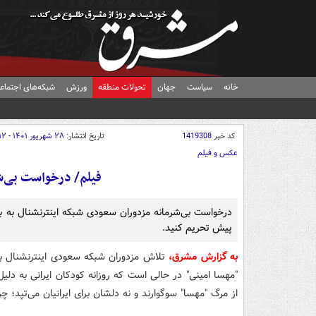
خانه
سیاست
جهان
تحولات منطقه
ورزش
شبکه‌های اجتماع
کد خبر
1419308
تاریخ انتشار:
۲۸ شهریور ۱۴۰۱ - ۱۵:۱۲
عکس و فیلم
فیلم/ درخواست بی‌ش
درخواست بی‌شرمانه مزدوران سعودی شبکه اینترنشنال به بهان
پیش تحریم کنید.
به گزارش مشرق،
تلاش مزدوران شبکه سعودی اینترنشنال برای
"مهسا امینی" در حالی است که روزانه کودکان ایرانی به دلیل
از مرگ "مهسا" سوگوارند و نه دلشان برای ایرانیان می‌تپد؛