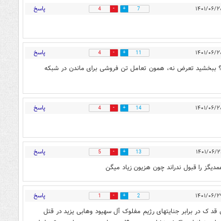
پاسخ
4
7
پاسخ
4
11
ه؟ ببخشید تعرض نه، همون تعامل تن فروشی برای ماندن در شبکه
پاسخ
4
14
پاسخ
5
13
مدیگز را قبول ندراند چون هزیون زیاد میگن
پاسخ
1
2
 قد ک در برابر جنایتهای رژیم مفلوک آل سهیود وهابی یزید در قتل