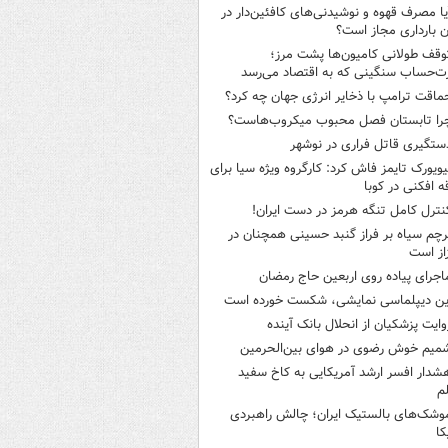
یا مصرف قهوه و نوشیدنی‌های کافئین‌دار در
ن بارداری مجاز است؟
وقف طولانی کامیون‌ها پشت مرز؛
‌حساب سنگینی که به اقتصاد می‌رسد
ماقت ترامپ با ذخایر انرژی جهان چه کرد؟
را تابستان فصل محبوب میکروب‌هاست؟
ستگیری قاتل فراری در نوشهر
یویورک تایمز فاش کرد: کارگروه ویژه سیا برای
ه افکنی در کوبا
نترل کامل تنگه هرمز در دست ایران!
رچم سیاه بر فراز گنبد حسینی همچنان در
از است
اجرای پیاده روی اربعین حاج رمضان
ین دیپلماسی نمایشی، شکست خورده است
وایت پزشکیان از انحلال بانک آینده
میم خوش رضوی در هوای بین‌الحرمین
شدار افسر ارشد آمریکایی به کاخ سفید
م
وشک‌های بالستیک ایران؛ چالش راهبردی
کا