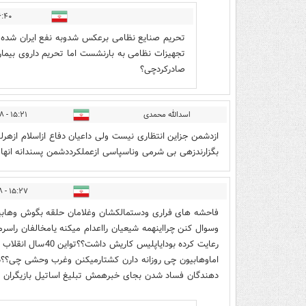
 - ۱۴۰۱/۰۶/۲۸
تحریم صنایع نظامی برعکس شدوبه نفع ایران شده ک
تجهیزات نظامی به بارنشست اما تحریم داروی بیمار
صادرکردچی؟
اسدالله محمدی
۱۵:۲۱ - ۱۴۰۱/۰۶/۲۸
ازدشمن جزاین انتظاری نیست ولی داعیان دفاع ازاسلام ازهر
بگزارندزهی بی شرمی وناسپاسی ازعملکرددشمن پسندانه انها
۱۵:۲۷ - ۱۴۰۱/۰۶/۲۸
فاحشه های فراری ودستمالکشان وغلامان حلقه بگوش وهابیو
وسوال کنن چرااینهمه شیعیان رااعدام میکنه یامخالفان راسر
رعایت کرده بودایاپل
اماوهابیون چی روزانه دارن کشتارمیکنن وغرب وحشی چی؟؟درب
دهندگان فساد شدن بجای خبرهمش تبلیغ اساتیل بازیگران 