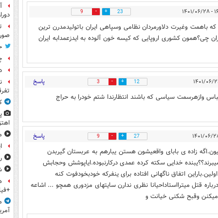
آ
۱۶:۴۰
9
23
دورا
ه باهمت وغیرت دلاورمردان نظامی وسپاهی ایران باتولیدمدرن ترین
ت
صورت
ان چی؟همون کشوری اروپایی که کیسه خون آلوده به ایدزعمدابه ایران
ح
چ
د
پاسخ
ن
3
12
تفرق
لباس وازهرسمت سیاسی که باشند انتظارندا شتم خودرا به حراج
ک
پ
اهتز
م
پاسخ
9
27
ا
ن.اگه زاده ی بابای واقعیشون هستن یبارهم به عربستان گیربدن
ر
میبرند؟؟یبنده خدایی سکته کرده عمدی درکارنبوده.ایاپوشش وحجابش
ش
یس کاریش داشت؟؟تواین 40سال انقلاب اولین.باراین اتفاق ناگهانی افتاده برای ینفرکه خودبخودفوت کنه
ه
اره قتل میترااستاداحیانا نظری ندارن سایتهای مزدوری همچو ... اشاعه
+فیل
میکنن وقبح شکنی خیانت و
م
آمری