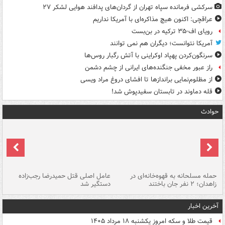
سرکشی فرمانده سپاه تهران از گردان‌های پدافند هوایی لشکر ۲۷
عراقچی: اکنون هیچ مذاکره‌ای با آمریکا نداریم
رویای اف-۳۵ ترکیه در بن‌بست
آمریکا نتوانست؛ دیگران هم نمی توانند
سرنگون‌کردن پهپاد اوکراینی با آتش رگبار روس‌ها
راز عبور مخفی جنگنده‌های ایرانی از چشم دشمن
از مظلوم‌نمایی براندازها تا افشای دروغ مراد ویسی
قله دماوند در تابستان سفیدپوش شد!
حوادث
حمله مسلحانه به قهوه‌خانه‌ای در
عامل اصلی قتل حمیدرضا رجب‌زاده
گر
زاهدان؛ ۲ نفر جان باختند
دستگیر شد
نا
آخرین اخبار
قیمت طلا و سکه امروز یکشنبه ۱۸ مرداد ۱۴۰۵