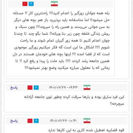
8
9
بله همه جوانان زورگیر را اعدام کنید!!! راحتترین کار !! مسئله
حل میشود!! اما متاسفانه باید بپذیرید باز هم بچه های دیگر
به سن جوانی می‌رسند و همین راه را میروند!!! چون سبک و
روش زندگی غلطه چون زیر بنا ویرانه!! شما بگو چند تا چندتا
چوان اعدام کنیم تا همه زور گیران تمام شوند و ما راحت
شویم !!!! اشکال ما این است گه فکر میکنیم زورگیر موجودی
است که از فضا امده !!! اینها بچه های خودمان هستند در دل
همین جامعه رشد کردند !!!! باید علت را پیدا و رفع کرد !! تا
زمانی که با معلول مبارزه میکنید وضع بهتر نمیشود!!!
پاسخ
۰۹:۴۳ - ۱۴۰۱/۰۶/۲۸
0
16
این فرد سارق بوده و بارها سرقت کرده چطور توی جامعه آزادانه
میچرخه؟
پاسخ
۱۰:۴۱ - ۱۴۰۱/۰۶/۲۸
1
16
قوه قضاییه تعطیل شده کاری به این کارها ندارد