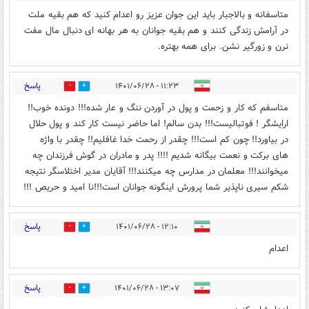
متاسفانه و بالاجبار باید این جوان عزیز رو اعدام کنید که هم بقیه ملت
در آرامش زندگی کنند و هم بقیه جوانان به هر بهانه ای دنبال مال مفت
نرن و زورگیر نشن. برای همه بهتره.
پاسخ
۱۱:۲۳ - ۱۴۰۱/۰۶/۲۸
0
18
متاسفم که کار و زحمت و پول در آوردن ننگ و عار شده!!! دونده خوب!!
ارایشگر ! فوتبالیست!!! بدن سالم! اما حاضر نیست کار کند و پول حلال
در بیاورد!! چون کم است!!! چقدر از رحمت خدا غافلیم!! چقدر با واژه‌
های برکت و نعمت بیگانه شدیم !!!! پدر و مادران در گوش فرزندان چه
میخوانند!!! معلمان در مدارس چه میکنند!!! آقایان مدیر اختلاسگر نتیجه
شکم سیری ناپذیر شما پرورش اینگونه جوانان است!!!نا امید و حریص !!!
پاسخ
۱۲:۱۰ - ۱۴۰۱/۰۶/۲۸
0
7
اعدام
پاسخ
۱۳:۰۷ - ۱۴۰۱/۰۶/۲۸
0
3