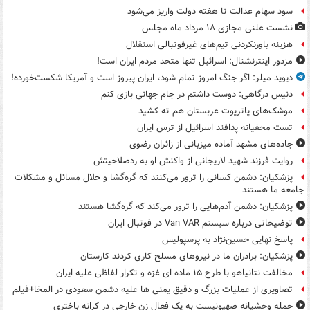
سود سهام عدالت تا هفته دولت واریز می‌شود
نشست علنی مجازی ۱۸ مرداد ماه مجلس
هزینه باورنکردنی تیم‌های غیرفوتبالی استقلال
مزدور اینترنشنال: اسرائیل تنها متحد مردم ایران است!
دیوید میلر: اگر جنگ امروز تمام شود، ایران پیروز است و آمریکا شکست‌خورده!
دنیس درگاهی: دوست داشتم در جام جهانی بازی کنم
موشک‌های پاتریوت عربستان هم ته‌ کشید
تست مخفیانه پدافند اسرائیل از ترس ایران
جاده‌های مشهد آماده میزبانی از زائران رضوی
روایت فرزند شهید لاریجانی از واکنش او به ردصلاحیتش
پزشکیان: دشمن کسانی را ترور می‌کنند که گره‌گشا و حلال مسائل و مشکلات
جامعه ما هستند
پزشکیان: دشمن آدم‌هایی را ترور می‌کند که گره‌گشا هستند
توضیحاتی درباره سیستم Van VAR در فوتبال ایران
پاسخ نهایی حسین‌نژاد به پرسپولیس
پزشکیان: برادران ما در نیروهای مسلح کاری کردند کارستان
مخالفت نتانیاهو با طرح ۱۵ ماده ای غزه و تکرار لفاظی علیه ایران
تصاویری از عملیات بزرگ و دقیق یمنی ها علیه دشمن سعودی در المخا+فیلم
حمله وحشیانه صهیونیست به یک فعال زن خارجی در کرانه باختری