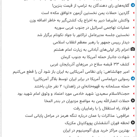
گلایه‌های رای دهندگان به ترامپ از قیمت بنزین!
گاردین: حملات یمن نخستین آزمون «توافق مکه» است
واکنش علیرضا دبیر به اخراج یک کشتی‌گیر به خاطر اضافه وزن
عملیات تهاجمی اسرائیل در جنوب غربی سوریه
نخستین جلسه مدیرعامل تراکتور با جواد نکونام برگزار شد
دیدار رییس جمهور با رهبر معظم انقلاب اسلامی
اعزام زائر اولی‌های آبادانی به زیارت امام هشتم
شهادت جانباز حمله آمریکا به جنوب کرمان
کشف ۳۳ قبضه سلاح در مرزهای آذربایجان غربی
امیر جهانشاهی: پای نظامی آمریکایی به ایران باز شود آن را قطع می‌کنیم
رسوایی دیپلماسی آمریکا در برابر ایران توسط بلاگر آمریکایی!
حمله مسلحانه به قهوه‌خانه‌ای در زاهدان؛ ۲ نفر جان باختند
حجت‌الاسلام سعیدی: شهید خادمی مورد اعتماد و وثوق امام شهید بود
حملات انصارالله یمن به مواضع مزدوران در بندر المخا
فولاد راه استقلال را با رضاییان رفت
عراقچی: مذاکرات با عمان درباره تنگه هرمز در مراحل پایانی است
لحظه فوران آتشفشان پوپوکتپتل مکزیک
بهترین مراکز خرید ورق آلومینیوم در ایران