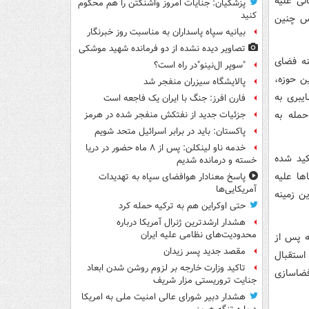
نی علیه
پزشکیان: جنایات امروز واشنگتن را هم محکوم
کنید
اس چنین
بیانیه سپاه پاسداران به مناسبت روز خبرنگار
تصاویر دیده‌ نشده از دو فرمانده شهید موشکی
نه فضای
"سوپر ال‌نینو"در راه است؟
ن حوزه،
پالایشگاه سیزران منفجر شد
یبری به
فارن افرز: جنگ با ایران یک فاجعه است
حمله به
جزئیات جدید از نفتکش منفجر شده در هرمز
پاکستان: باید در برابر اسرائیل متحد شویم
خدمه ناو لینکلن: پس از ۸ ماه حضور در دریا
کید شده
خسته و درمانده‌ شدیم
ها علیه
پاسخ معنادار هوافضای سپاه به تهدیدات
آمریکایی‌ها
ن زمینه
حتی اوکراین هم به ترکیه حمله کرد
هشدار ارشدترین ژنرال آمریکا درباره
محدودیت‌های نظامی علیه ایران
له پس از
مقصد جدید پسر زیدان
استقبال
تاکید وزارت خارجه بر لزوم روشن شدن ابعاد
فضاسازی
جنایت تروریستی مزار شریف
هشدار دبیر شورای عالی امنیت ملی به امریکا