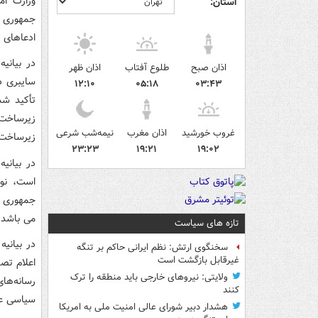
وزارت ام
استان:
جمهوری ا
ادعاهای ب
در بیانی
اذان صبح
طلوع آفتاب
اذان ظهر
سایبری د
۱۲:۱۰
۰۵:۱۸
۰۳:۴۳
تأکید شد
زیرساخت‌
غروب خورشید
اذان مغرب
نیمه‌شب شرعی
زیرساخت‌
۲۳:۲۳
۱۹:۲۱
۱۹:۰۲
در بیانی
است، نوع
جمهوری ا
می باشد.
تازه های سیاست
در بیانیه
سخنگوی ارتش: نظم ایرانی حاکم بر تنگه
غیرقابل بازگشت است
اعلام تص
ولایتی: نیروهای خارجی باید منطقه را ترک
رسانه‌ها
کنند
سیاسی عل
هشدار دبیر شورای عالی امنیت ملی به امریکا