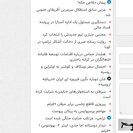
پیمان دفاعی مکه!
مربی سابق استقلال سرمربی آفریقای جنوبی
شد
دستگیری مسئول یک اداره آستارا در پرونده
فساد مالی
مجتبی جباری تیم جدیدش را انتخاب کرد
روایت رسانه عبری از دخالت آشکار ترامپ در
کوبا
هشدار حماس درباره اقدامات توسعه طلبانه
اشغالگران در کرانه باختری
احتمال سفر ویتکاف و کوشنر به اوکراین و
روسیه
جان دوباره نگین فیروزه ای ایران «دریاچه
ارومیه»
سرطان به استخوان‌های «بایدن» سرایت کرده
است
پیروزی قاطع چلسی برابر میلان +فیلم
مهاجم پرسپولیس به پیکان پیوست
ترامپ، مرتکب جنایت جنگی شده است
دیدار دوستانه اما جدی؛ اینتر ۲- یوونتوس ۱
+فیلم