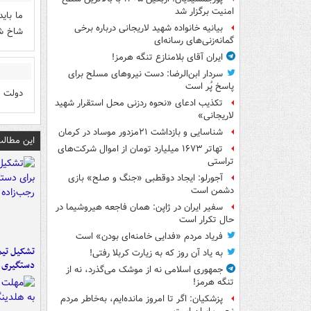
امنیت برگزار شد
ما بای
بیانیه خانواده شهید لاریجانی درباره برخی
شاخ ش
گمانه‌زنی‌های رسانه‌ای
ایران آقای بلامنازع تنگه هرمز!
سردار ابن‌الرضا: دست نیروهای مسلح برای
پاسخ پُر است
دولت م
تکذیب ادعای «نحوه ردزنی محل استقرار شهید
لاریجانی»
شناسایی و بازداشت ۲۱مزدور موساد در کرمان
این مطالب
تهاتر ۱۶۷۳ میلیارد تومان از اموال شرکت‌های
تراستی
آجورلو: ایجاد دوقطبی «جنگ و صلح‌» بازی
دشمن است
سفیر ایران در ژاپن: همان فاجعه هیروشیما در
حال تکرار است
فریاد مردم «فدایی خامنه‌ای بودن» است
تشکیل تیم 
به یاد آن روز که به زیارت کربلا رفتی!
دستگیری ع
جمهوری اسلامی نه از موشک می‌گذرد، نه از
تنگه هرمز!
پزشکیان: اگر تا امروز مانده‌ایم، به‌خاطر مردم