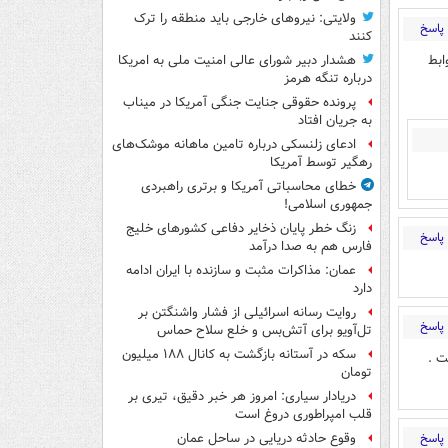
ولایتی: نیروهای خارجی باید منطقه را ترک
پاسخ
کنند
ابط
هشدار دبیر شورای عالی امنیت ملی به امریکا
درباره تنگه هرمز
پرونده حقوقی جنایت جنگی آمریکا در میناب
به جریان افتاد
ادعای زلنسکی درباره تامین ماهانه موشک‌های
رهگیر توسط آمریکا
خطای محاسباتی آمریکا و برتری راهبردی
جمهوری اسلامی!
زنگ خطر پایان ذخایر دفاعی کشورهای خلیج
پاسخ
فارس هم به صدا درآمد
عمان: مذاکرات مثبت و سازنده با ایران ادامه
دارد
روایت رسانه اسرائیلی از فشار واشنگتن بر
پاسخ
تل‌آویو برای آتش‌بس و خلع سلاح حماس
سکه در آستانه بازگشت به کانال ۱۸۸ میلیون
ت .
تومان
دریادار سیاری: امروز هر خبر دقیق، تیری بر
قلب امپراطوری دروغ است
پاسخ
وقوع حادثه دریایی در ساحل عمان