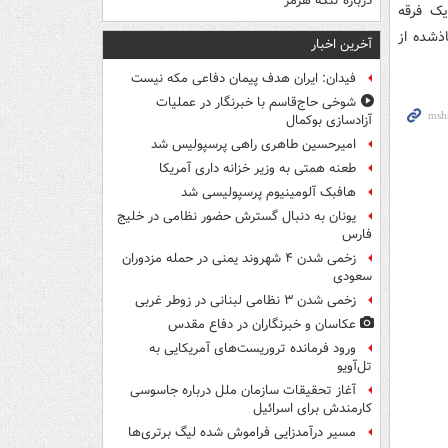
درباره تنگه هرمز
یک فرقه
اذشده از
آخرین اخبار
فیدان: ایران هدف پیمان دفاعی مکه نیست
شوخی حاج‌قاسم با خبرنگار در عملیات
آزادسازی بوکمال
امیرحسین طاهری راهی پرسپولیس شد
طعنه همتی به وزیر خزانه داری آمریکا
هافبک آلومینیوم پرسپولیسی شد
یونان به دنبال گسترش حضور نظامی در خلیج
فارس
زخمی شدن ۴ شهروند یمنی در حمله مزدوران
سعودی
زخمی شدن ۳ نظامی لبنانی در زوطر غربی
عکاسان و خبرنگاران در دفاع مقدس
ورود فرمانده تروریست‌های آمریکایی به
تل‌آویو
آغاز تحقیقات سازمان ملل درباره جاسوسی
کارمندش برای اسرائیل
مسیر درآمدزایی فراموش شده لیگ برتری‌ها