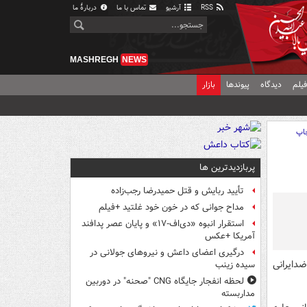
RSS
آرشیو
تماس با ما
دربارهٔ ما
MASHREGH
NEWS
یلم
دیدگاه
پیوندها
بازار
اپ
پربازدیدترین ها
تأیید ربایش و قتل حمیدرضا رجب‌زاده
مداح جوانی که در خون خود غلتید +فیلم
استقرار انبوه «دی‌اف‑۱۷» و پایان عصر پدافند
آمریکا +عکس
درگیری اعضای داعش و نیروهای جولانی در
ضدایرانی
سیده زینب
لحظه انفجار جایگاه CNG "صحنه" در دوربین
مداربسته