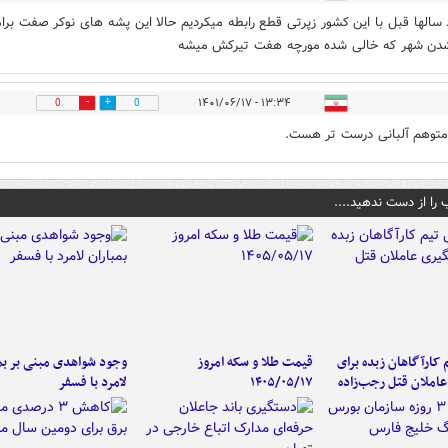
د سالها قبل با این کشور زپرتی قطع رابطه میکردیم حالا این پشه های نوکر صفت برا
دن شهر که خالی شده مورچه هفت تیرکش میشه
۱۳:۳۴ - ۱۴۰۱/۰۶/۱۷
0
0
توهم آلبانی درست تر هست.
 را از دست ندهید....
کارآگاهان زبده برای
قیمت طلا و سکه امروز
وجود شواهدی مبنی بر بمب
املان قتل رجب‌زاده
۱۴۰۵/۰۵/۱۷
لامرد با فسفر