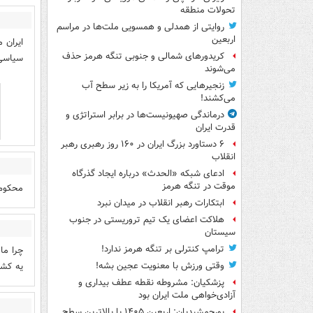
تحولات منطقه
روایتی از همدلی و همسویی ملت‌ها در مراسم
اربعین
ایران 
کریدورهای شمالی و جنوبی تنگه هرمز حذف
سیاسی 
می‌شوند
زنجیرهایی که آمریکا را به زیر سطح آب
می‌کشند!
درماندگی صهیونیست‌ها در برابر استراتژی و
قدرت ایران
۶ دستاورد بزرگ ایران در ۱۶۰ روز رهبری رهبر
انقلاب
ادعای شبکه «الحدث» درباره ایجاد گذرگاه
موقت در تنگه هرمز
محکوم
ابتکارات رهبر انقلاب در میدان نبرد
هلاکت اعضای یک تیم تروریستی در جنوب
سیستان
ترامپ کنترلی بر تنگه هرمز ندارد!
چرا ما
یه کشو
وقتی ورزش با معنویت عجین بشه!
پزشکیان: مشروطه نقطه عطف بیداری و
آزادی‌خواهی ملت ایران بود
پورجمشیدیان: اربعین ۱۴۰۵ با بالاترین سطح