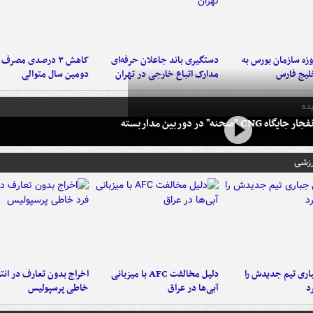
لت ۳ روزه سازمان بورس به
دستگیری باند جاعلان حرفه‌ای
کاهش ۳ درصدی مصرف
لیج فارس
مدارک اتباع خارجی در تهران
دومین سال متوالی
ده
 CNG "صحنه" در دوربین مداربسته
رزشی
ری تیم جدیدش را
دلیل مخالفت AFC با میزبانی
اخراج بدون تعارف در انتظ
د
آبی‌ها در عراق
خاطی پرسپولیس