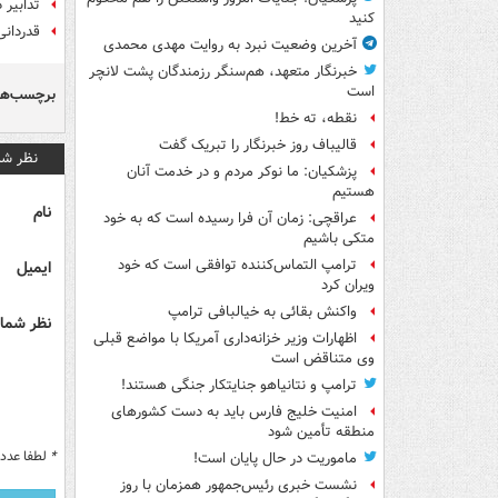
تدابیر
کنید
قدردانی
آخرین وضعیت نبرد به روایت مهدی محمدی
خبرنگار متعهد، هم‌سنگر رزمندگان پشت لانچر
است
برچسب‌ها
نقطه، ته خط!
قالیباف روز خبرنگار را تبریک گفت
نظر شم
پزشکیان: ما نوکر مردم و در خدمت آنان
هستیم
نام
عراقچی: زمان آن فرا رسیده است که به خود
متکی باشیم
ترامپ التماس‌کننده توافقی است که خود
ایمیل
ویران کرد
واکنش بقائی به خیالبافی ترامپ
نظر شما 
اظهارات وزیر خزانه‌داری آمریکا با مواضع قبلی
وی متناقض است
ترامپ و نتانیاهو جنایتکار جنگی هستند!
امنیت خلیج فارس باید به دست کشورهای
منطقه تأمین شود
*
لطفا عدد م
ماموریت در حال پایان است!
نشست خبری رئیس‌جمهور همزمان با روز