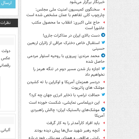
خبرنگار برگزار می‌شود
سخنگوی کمیسیون امنیت ملی مجلس:
چارچوب کلی تفاهم با عمان مشخص شده است
نظرات
حاج علی اکبری: انقلاب ما محصول مکتب
عاشورا است
دست بالای ایران در مذاکرات جاری!
استقبال خاص دخترک عراقی از زائران اربعین
حسینی
دولت ا
محمد مرندی: پیروزی با روحیه استوار مردمی
عکس ال
حاصل شده
رقصانی
اجازه باز شدن مسیر دوم در تنگه هرمز را
نخواهیم داد
دردسر همزمان آمریکا و اوکراین با ته کشیدن
موشک های پاتریوت
حماقت ترامپ با ذخایر انرژی جهان چه کرد؟
این دیپلماسی نمایشی، شکست خورده است
موشک‌های بالستیک ایران؛ چالش راهبردی
آمریکا
باید افراد کارآمدتر را به کار گرفت
آلبانی
آنچه رهبر شهید سال‌ها پیش دیده بودند
رایزنی عراقچی و همتای موریتانی خود درباره