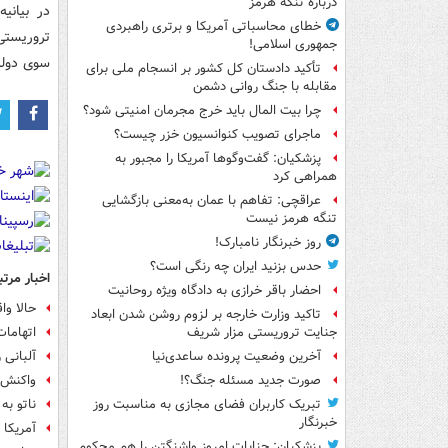
درباره تنگه هرمز
در بیانی
خطای محاسباتی آمریکا و برتری راهبردی
تروریستی 
جمهوری اسلامی!
سوی دولت
تأکید دادستان کل کشور بر انسجام ملی برای
مقابله با جنگ روانی دشمن
چرا بیت المال باید خرج مجرمان امنیتی شود؟
ماجرای تصویب کنوانسیون خزر چیست؟
پزشکیان: گفت‌وگوها آمریکا را مجبور به
همراهی کرد
عراقچی: تفاهم با عمان به‌معنی بازگشایی
تنگه هرمز نیست
روز خبرنگار نامبارک!
حدس بزنید ایران چه رنگی است؟
اخبار مرتب
احضار باقر خرازی به دادگاه ویژه روحانیت
حالا وا
تاکید وزارت خارجه بر لزوم روشن شدن ابعاد
اتهامات
جنایت تروریستی مزار شریف
آلبانی 
آخرین وضعیت پرونده ساعدی‌نیا
واکنش ک
صورت جدید مسئله جنگ؟!
ناتو به
تبریک کاربران فضای مجازی به مناسبت روز
خبرنگار
آمریکا مو
پزشکیان: جنایات امروز واشنگتن را هم محکوم