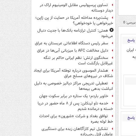
تساوی پرسپولیس مقابل الومینیوم اراک در
دیدار دوستانه
پشت‌پرده مداخله آمریکا در حمایت از یِن ژاپن؛
بررسی: 0
خیرخواهی یا خودخواهی؟
همتی: کنترل ترازنامه بانک‌ها با جدیت دنبال
می‌شود
پاسخ
سفر رئیس دستگاه اطلاعاتی عربستان به عراق
ایران
دلیل مخالفت AFC با میزبانی آبی‌ها در عراق
ه
سخنگوی ارتش: نظم ایرانی حاکم بر تنگه
غیرقابل بازگشت است
هشدار الموسوی درباره توطئه آمریکا برای ایجاد
شکاف در نیروهای مسلح عراق
تعطیلی تدریجی مراکز دیالیز خصوصی به دلیل
انباشت بدهی بیمه‌ها
خاویر باردم؛ یک ستاره در برابر سکوت جهان
خدمه ناو لینکلن: پس از ۸ ماه حضور در دریا
خسته و درمانده‌ شدیم
توافق بغداد و شرکت «شورون» برای احداث
پاسخ
خط لوله بصره
تشکیل تیم کارآگاهان زبده برای دستگیری
عاملان قتل رجب‌زاده