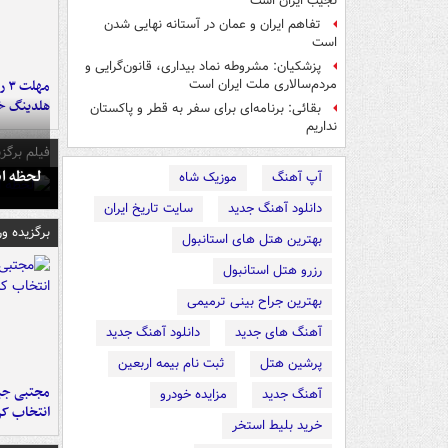
نجیب ایران است
تفاهم ایران و عمان در آستانه نهایی شدن
است
پزشکیان: مشروطه نماد بیداری، قانون‌گرایی و
مه
مردم‌سالاری ملت ایران است
هلدینگ خ
بقائی: برنامه‌ای برای سفر به قطر و پاکستان
نداریم
فیلم برگزی
لحظه انفجار جایگاه
آپ آهنگ
موزیک شاه
دانلود آهنگ جدید
سایت تاریخ ایران
برگزیده و
بهترین هتل های استانبول
رزرو هتل استانبول
بهترین جراح بینی ترمیمی
آهنگ های جدید
دانلود آهنگ جدید
پرشین هتل
ثبت نام بیمه اربعین
مجتبی جبا
آهنگ جدید
مزایده خودرو
انتخاب کر
خرید بلیط استخر