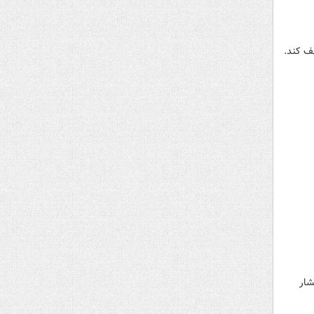
قف کند.
شار