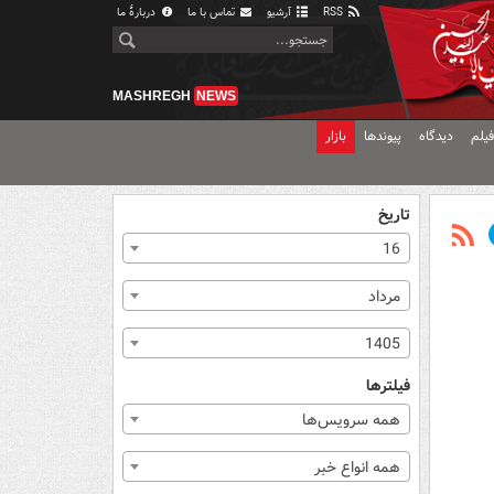
RSS
آرشیو
تماس با ما
دربارهٔ ما
MASHREGH
NEWS
یلم
دیدگاه
پیوندها
بازار
تاریخ
16
مرداد
1405
فیلترها
همه سرویس‌ها
همه انواع خبر