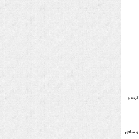
کرده و
و منافق