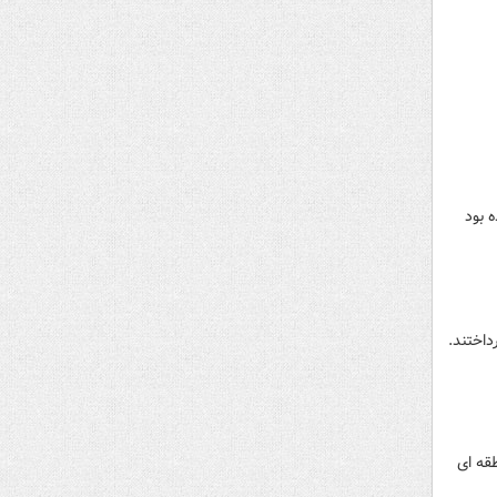
 بود
داختند.
طقه ای