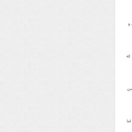
 و
که
شن
ما