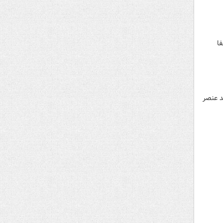
ا
د عنصر