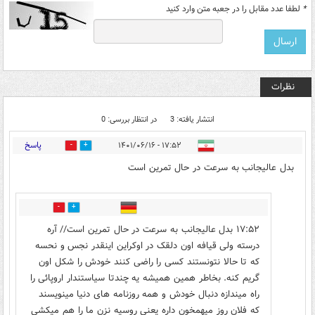
*
لطفا عدد مقابل را در جعبه متن وارد کنید
نظرات
انتشار یافته: 3
در انتظار بررسی: 0
پاسخ
۱۷:۵۲ - ۱۴۰۱/۰۶/۱۶
0
0
بدل عالیجانب به سرعت در حال تمرین است
0
0
۱۷:۵۲ بدل عالیجانب به سرعت در حال تمرین است// آره
درسته ولی قیافه اون دلقک در اوکراین اینقدر نجس و نحسه
که تا حالا نتونستند کسی را راضی کنند خودش را شکل اون
گریم کنه. بخاطر همین همیشه یه چندتا سیاستندار اروپائی را
راه میندازه دنبال خودش و همه روزنامه های دنیا مینویسند
که فلان روز میهمخون داره یعنی روسیه نزن ما را هم میکشی