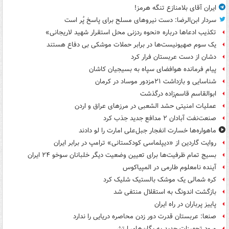
ایران آقای بلامنازع تنگه هرمز!
سردار ابن‌الرضا: دست نیروهای مسلح برای پاسخ پُر است
تکذیب ادعاها درباره «نحوه ردزنی محل استقرار شهید لاریجانی»
یک‌ سوم صهیونیست‌ها در برابر حملات موشکی بی دفاع هستند
دشان از دست عربستان فرار کرد
پیام فرمانده هوافضای سپاه به بسیجیان کاشان
شناسایی و بازداشت ۲۱مزدور موساد در کرمان
ابوالقاسم قاسم‌زاده درگذشت
عملیات امنیتی حشد الشعبی در مرزهای عراق و اردن
صنعت‌نفت آبادان ۲ مدافع جدید جذب کرد
ماهواره‌ها خسارت انفجار جبل‌علی امارت را لو دادند
روایت گاردین از «دیپلماسی کودکستانی» ترامپ در برابر ایران
بسیج تمام ظرفیت‌ها برای تعیین وضعیت دیگر خلبانان سوخو ۲۴ ایران
آینده نامعلوم طارمی در المپیاکوس
کره شمالی یک موشک بالستیک شلیک کرد
بازگشت اندونگ به استقلال منتفی شد
پاییز پرباران در راه ایران
صنعا: عربستان قدرت دور زدن محاصره دریایی را ندارد
ورود تجهیزات جدید به یگان‌های ارتش