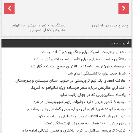
ن
پاییز پرباران در راه ایران
دستگیری ۶ نفر در بهشهر به اتهام
تشویش اذهان عمومی
اس
آخرین اخبار
نشنال اینترست: آمریکا برای جنگ پهپادی آماده نیست
پنتاگون جلسه اضطراری برای تأمین تسلیحات برگزار می‌کند
پورجمشیدیان: اربعین ۱۴۰۵ با بالاترین سطح امنیت برگزار شد
شرط جدید برای بازنشستگی اعلام شد
هلاکت اعضای یک تیم تروریستی در جنوب استان سیستان و بلوچستان
افشاگری هاآرتص درباره سفر فرستاده ویژه نتانیاهو به آمریکا
پادشاه سنگین‌وزنی که در جهان رقیب ندارد
بیانیه ۸ کشور عربی علیه تجاوزات رژیم صهیونیستی در غزه
بیانیه خانواده شهید لاریجانی درباره برخی گمانه‌زنی‌های رسانه‌ای
عربستان فرمانده ائتلاف دریایی چندملیتی را منصوب کرد
زیان بیش از ۱۰۰ همتی به صندوق‌ بازنشستگی نفت
ترکیه: تروریسم اسرائیل در کرانه باختری و قدس اشغالی ادامه دارد