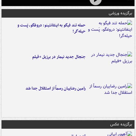
برگزیده ورزشی
حمله تند فیگو به اینفانتینو: دروغگو، پَست‌ و
حیله‌گر!
جنجال جدید نیمار در برزیل +فیلم
رامین رضاییان رسماً از استقلال جدا شد
برگزیده عکس