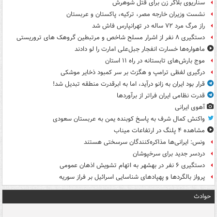
سناریوی بلاگر زن برای قتل شوهرش
نشست وزیران خارجه مصر، ترکیه، پاکستان و عربستان
راز مرگ مرد ۷۲ ساله در تهرانپارس فاش شد
دستگیری ۸ نفر از اشرار مسلح شاخص و مرتبطین گروهک های تروریستی
ماهواره‌ها خسارت انفجار جبل‌علی امارت را لو دادند
موج بارش‌های تابستانه در راه ۱۱ استان
درگیری لفظی ترامپ و هگزث بر سر کمبود ذخایر موشکی
قرار بود ایران به زانو درآید، اما به ابرقدرت منطقه تبدیل شد!
قدرت نظامی ایران فراتر از برآوردها
آهوی ایرانی
واکنش کمال شرف به پاسخ کوبنده یمن به عربستان سعودی
مشاهده ۴ پلنگ در ارتفاعات میناب
ونس: ایرانی‌ها مذاکره‌کنندگان سرسختی هستند
دردسر جدید برای سرخپوشان
دستگیری ۶ نفر در بهشهر به اتهام تشویش اذهان عمومی
پرواز بالگردها و پهپادهای شناسایی اسرائیل بر فراز سوریه
حوادث