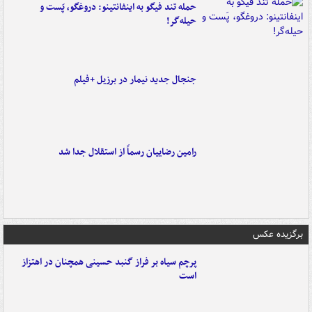
حمله تند فیگو به اینفانتینو: دروغگو، پَست‌ و
حیله‌گر!
جنجال جدید نیمار در برزیل +فیلم
رامین رضاییان رسماً از استقلال جدا شد
برگزیده عکس
پرچم سیاه بر فراز گنبد حسینی همچنان در اهتزاز
است