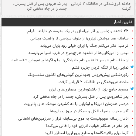
شته
حادثه غرق‌شدگی در طاقانک ۲ قربانی
پدر شاهرودی پس از قتل پسرش،
دس
گرفت
جسد را در چاه مخفی کرد
آخرین اخبار
۲۲ کشته و زخمی بر اثر تیراندازی در یک مدرسه در تایلند+ فیلم
سامانه ضد موشکی لیزری؛ از بلوف سیاسی تا واقعیت میدانی
ترامپ: فکر می‌کنم جنگ با ایران خیلی زود پایان می‌یابد
نیمی از آمریکایی‌ها از تشدید هرج‌ومرج در غرب آسیا می‌ترسند
از حذف نام همسر تا تغییر نام خانوادگی؛ اما و اگرهای تعویض شناسنامه
نمایی زیبا از تنگه کریان جزیره قشم
رکوردشکنی پیش‌فروش جدیدترین گوشی‌های تاشوی سامسونگ
حادثه غرق‌شدگی در طاقانک ۲ قربانی گرفت
مسجد جامع یزد، از باشکوه‌ترین معماری‌های ایران
پدر شاهرودی پس از قتل پسرش، جسد را در چاه مخفی کرد
دردسر همزمان آمریکا و اوکراین با ته کشیدن موشک های پاتریوت
آثار مخرب مصرف الکل و سیگار در بروز بیماری‌ها
اذعان رسانه صهیونیست به موج بی‌سابقه فرار از سرزمین‌های اشغالی
چرا مغز در هنگام خواب، انرژی خود را خالی می‌کند؟
گرما برای پالایشگاه‌ها و منابع برق اروپا اضطرار آفرید