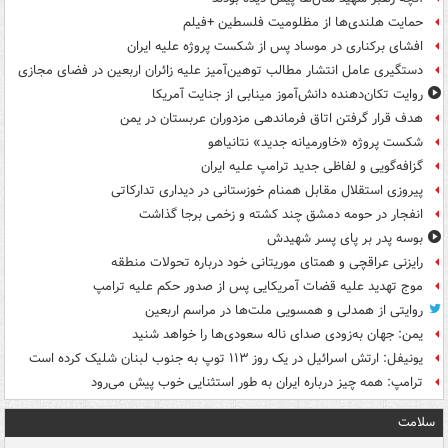
حمایت هلندی‌ها از مظلومیت فلسطین +فیلم
افشای برکناری در موساد پس از شکست پروژه علیه ایران
دستگیری عامل انتشار مطالب توهین‌آمیز علیه زائران اربعین در فضای مجازی
روایت تکان‌دهنده دانش‌آموز مینابی از جنایت آمریکا
هدف قرار گرفتن اتاق‌ فرماندهی مزدوران عربستان در یمن
شکست پروژه «خاورمیانه جدید» نتانیاهو
گزافه‌گویی و لفاظی جدید ترامپ علیه ایران
پیروزی استقلال مقابل همنام خوزستانی در دیداری تدارکاتی
انفجار در حومه دمشق چند کشته و زخمی برجا گذاشت
بوسه‌ پدر بر پای پسر شهیدش
رایزنی عراقچی و همتای موریتانی خود درباره تحولات منطقه
موج تهدید علیه قضات آمریکایی پس از صدور حکم علیه ترامپ
روایتی از همدلی و همسویی ملت‌ها در مراسم اربعین
یمن: جهان به‌زودی صدای ناله سعودی‌ها را خواهد شنید
یونیفل: ارتش اسرائیل در یک روز ۱۱۳ توپ به جنوب لبنان شلیک کرده است
ترامپ: همه چیز درباره ایران به طور استثنایی خوب پیش می‌رود
سلامت