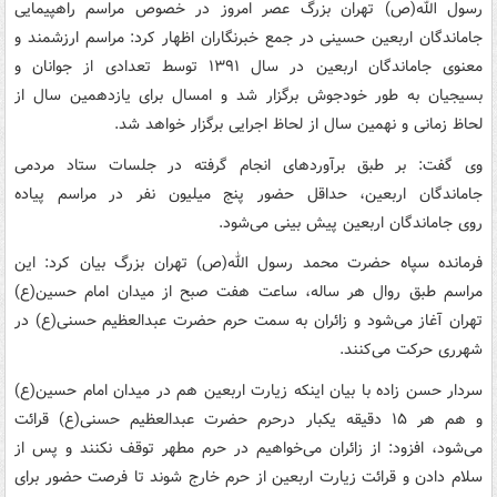
رسول الله(ص) تهران بزرگ عصر امروز در خصوص مراسم راهپیمایی
جاماندگان اربعین حسینی در جمع خبرنگاران اظهار کرد: مراسم ارزشمند و
معنوی جاماندگان اربعین در سال ۱۳۹۱ توسط تعدادی از جوانان و
بسیجیان به طور خودجوش برگزار شد و امسال برای یازدهمین سال از
لحاظ زمانی و نهمین سال از لحاظ اجرایی برگزار خواهد شد.
وی گفت: بر طبق برآوردهای انجام گرفته در جلسات ستاد مردمی
جاماندگان اربعین، حداقل حضور پنج میلیون نفر در مراسم پیاده
روی جاماندگان اربعین پیش بینی می‌شود.
فرمانده سپاه حضرت محمد رسول الله(ص) تهران بزرگ بیان کرد: این
مراسم طبق روال هر ساله، ساعت هفت صبح از میدان امام حسین(ع)
تهران آغاز می‌شود و زائران به سمت حرم حضرت عبدالعظیم حسنی(ع) در
شهرری حرکت می‌کنند.
سردار حسن زاده با بیان اینکه زیارت اربعین هم در میدان امام حسین(ع)
و هم هر ۱۵ دقیقه یکبار درحرم حضرت عبدالعظیم حسنی(ع) قرائت
می‌شود، افزود: از زائران می‌خواهیم در حرم مطهر توقف نکنند و پس از
سلام دادن و قرائت زیارت اربعین از حرم خارج شوند تا فرصت حضور برای