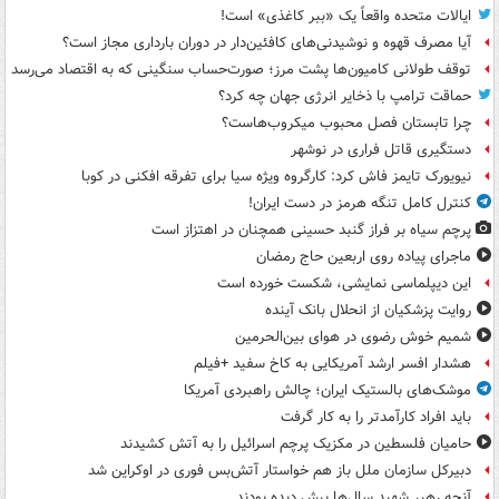
ایالات متحده واقعاً یک «ببر کاغذی» است!
آیا مصرف قهوه و نوشیدنی‌های کافئین‌دار در دوران بارداری مجاز است؟
توقف طولانی کامیون‌ها پشت مرز؛ صورت‌حساب سنگینی که به اقتصاد می‌رسد
حماقت ترامپ با ذخایر انرژی جهان چه کرد؟
چرا تابستان فصل محبوب میکروب‌هاست؟
دستگیری قاتل فراری در نوشهر
نیویورک تایمز فاش کرد: کارگروه ویژه سیا برای تفرقه افکنی در کوبا
کنترل کامل تنگه هرمز در دست ایران!
پرچم سیاه بر فراز گنبد حسینی همچنان در اهتزاز است
ماجرای پیاده روی اربعین حاج رمضان
این دیپلماسی نمایشی، شکست خورده است
روایت پزشکیان از انحلال بانک آینده
شمیم خوش رضوی در هوای بین‌الحرمین
هشدار افسر ارشد آمریکایی به کاخ سفید +فیلم
موشک‌های بالستیک ایران؛ چالش راهبردی آمریکا
باید افراد کارآمدتر را به کار گرفت
حامیان فلسطین در مکزیک پرچم اسرائیل را به آتش کشیدند
دبیرکل سازمان ملل باز هم خواستار آتش‌بس فوری در اوکراین شد
آنچه رهبر شهید سال‌ها پیش دیده بودند