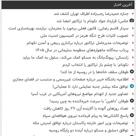
آخرین اخبار
جنازه حمیدرضا رجب‌زاده اطراف تهران کشف شد
عکس/ قرارداد جواد نکونام با تراکتور امضا شد
سردار قاسم رضایی: قانون فعلی برخورد با مجرمان، نیازمند بهینه‌سازی است
تصویب کلیات طرح تنگه هرمز در کمیسیون امنیت ملی
توضیحات مدیرعامل تراکتور درباره برکناری ربیعی و آمدن نکونام
پرتاب سه‌گانه ماهواره‌های منظومه سلیمانی در سال ۱۴۰۵
زلنسکی: پیونگ‌یانگ به مسکو کمک می‌کند، سئول به کمک ما بیاید
نکونام: با چشم باز تراکتور را انتخاب کردم
طوفان سقف خانه‌ها را در روسیه از جا ‌کند!
اطلاعیه باشگاه خیبر درباره صفحات غیررسمی و منتسب در فضای مجازی
توافق مکه بیشتر جنبه نمایشی دارد تا عملیاتی!
تصاویر جدید از انهدام مواضع نیروهای آمریکایی در غرب آسیا
طوفان "دلفین" با سرعت خیره‌کننده به چین رسید!
تعداد روزهای آلوده با آلاینده اُزن ۲۷ روز کاهش یافت
پاسخ کاشانی‌ها به پیام فرمانده نیروی هوافضای سپاه
توضیحات وزیر امور خارجه پاکستان درباره توافق امنیتی مکه
توافق دمشق و مسکو درباره آینده دو پایگاه روسیه