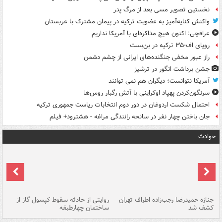
نخستین تصویر مسی بعد از مرگ پدر
واکنش کنایه‌آمیز به عضویت ترکیه در پیمان مشترک با عربستان
عراقچی: اکنون هیچ مذاکره‌ای با آمریکا نداریم
رویای اف-۳۵ ترکیه در بن‌بست
راز عبور مخفی جنگنده‌های ایرانی از چشم دشمن
جشن برداشت انگور در ترشیز
آمریکا نتوانست؛ دیگران هم نمی توانند
سرنگون‌کردن پهپاد اوکراینی با آتش رگبار روس‌ها
احتمال شکست اردوغان در دور دوم انتخابات ریاست جمهوری ترکیه
جان باختن چهار نفر در سانحه رانندگی مراغه - هشترود+ فیلم
حوادث
جنازه حمیدرضا رجب‌زاده اطراف تهران
روایتی از حادثه سقوط کپسول گاز از
حم
کشف شد
ساختمان چهارطبقه
زاهدا