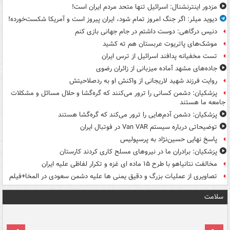
مزدور اینترنشنال: اسرائیل تنها متحد مردم ایران است!
دیوید میلر: اگر جنگ امروز تمام شود، ایران پیروز است و آمریکا شکست‌خورده!
دنیس درگاهی: دوست داشتم در جام جهانی بازی کنم
موشک‌های پاتریوت عربستان هم ته‌ کشید
تست مخفیانه پدافند اسرائیل از ترس ایران
جاده‌های مشهد آماده میزبانی از زائران رضوی
روایت فرزند شهید لاریجانی از واکنش او به ردصلاحیتش
پزشکیان: دشمن کسانی را ترور می‌کنند که گره‌گشا و حلال مسائل و مشکلات
جامعه ما هستند
پزشکیان: دشمن آدم‌هایی را ترور می‌کند که گره‌گشا هستند
توضیحاتی درباره سیستم Van VAR در فوتبال ایران
پاسخ نهایی حسین‌نژاد به پرسپولیس
پزشکیان: برادران ما در نیروهای مسلح کاری کردند کارستان
مخالفت نتانیاهو با طرح ۱۵ ماده ای غزه و تکرار لفاظی علیه ایران
تصاویری از عملیات بزرگ و دقیق یمنی ها علیه دشمن سعودی در المخا+فیلم
سلامت