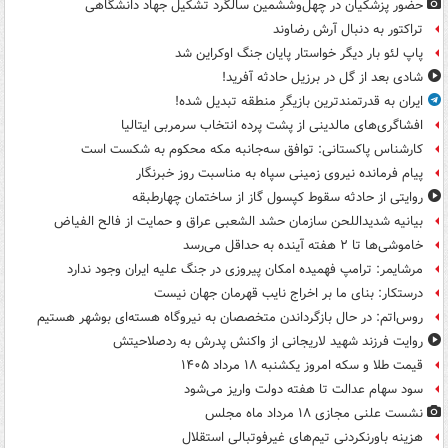
حضور پزشکیان در چهل‌وششمین سالگرد تشکیل جهاد دانشگاهی
تراکتور به دنبال آرش رضاوند
پاپ لئو بار دیگر خواستار پایان جنگ اوکراین شد
شادی بعد از گل در برزیل حادثه آفرید!
ایران به قدرتمندترین بازیگرِ منطقه تبدیل شده!
افشاگری‌های مالدینی از پشت پرده انتخاب سرمربی ایتالیا
کارشناس پاکستانی: توافق سه‌جانبه مکه محکوم به شکست است
پیام فرمانده نیروی زمینی سپاه به مناسبت روز خبرنگار
روایتی از حادثه سقوط کپسول گاز از ساختمان چهارطبقه
بیانیه شدیداللحن سازمان حشد الشعبی عراق و حمایت از فالح الفیاض
خاموشی‌ها تا ۲ هفته آینده به حداقل می‌رسد
مرشایمر: ترامپ فهمیده امکان پیروزی در جنگ علیه ایران وجود ندارد
درستکار: بنای ما بر اخراج نایب قهرمان جهان نیست
روس‌اتم: در حال بازگرداندن متخصصان به نیروگاه هسته‌ای بوشهر هستیم
روایت فرزند شهید لاریجانی از واکنش پدرش به ردصلاحیتش
قیمت طلا و سکه امروز یکشنبه ۱۸ مرداد ۱۴۰۵
سود سهام عدالت تا هفته دولت واریز می‌شود
نشست علنی مجازی ۱۸ مرداد ماه مجلس
هزینه باورنکردنی تیم‌های غیرفوتبالی استقلال