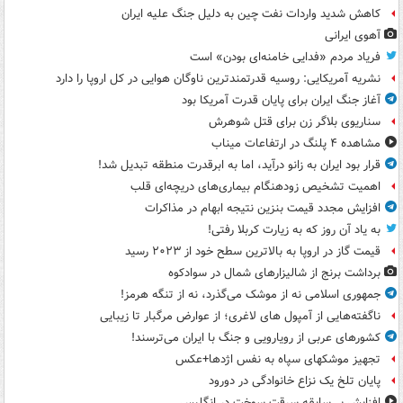
کاهش شدید واردات نفت چین به دلیل جنگ علیه ایران
آهوی ایرانی
فریاد مردم «فدایی خامنه‌ای بودن» است
نشریه آمریکایی: روسیه قدرتمندترین ناوگان هوایی در کل اروپا را دارد
آغاز جنگ ایران برای پایان قدرت آمریکا بود
سناریوی بلاگر زن برای قتل شوهرش
مشاهده ۴ پلنگ در ارتفاعات میناب
قرار بود ایران به زانو درآید، اما به ابرقدرت منطقه تبدیل شد!
اهمیت تشخیص زودهنگام بیماری‌های دریچه‌ای قلب
افزایش مجدد قیمت بنزین نتیجه ابهام در مذاکرات
به یاد آن روز که به زیارت کربلا رفتی!
قیمت گاز در اروپا به بالاترین سطح خود از ۲۰۲۳ رسید
برداشت برنج از شالیزارهای شمال در سوادکوه
جمهوری اسلامی نه از موشک می‌گذرد، نه از تنگه هرمز!
ناگفته‌هایی از آمپول های لاغری؛ از عوارض مرگبار تا زیبایی
کشورهای عربی از رویارویی و جنگ با ایران می‌ترسند!
تجهیز موشکهای سپاه به نفس اژدها+عکس
پایان تلخ یک نزاع خانوادگی در دورود
افزایش بی‌سابقه سرقت سوخت در انگلیس