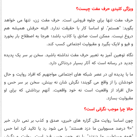
ویژگی کلیدی حرف مفت چیست؟
حرف مفت تنها برای جلوه فروشی است. حرف مفت زن، تنها می خواهد
بگوید: "هستم". او اساسا کار با حقیقت ندارد. البته حرفش همیشه هم
دروغ نیست. ممکن است صادق یا کاذب باشد؛ هرجا به اصطلاح بار بخورد
و فیو و لایک بگیرد و مقبولیت اجتماعی کسب کند.
نگاه توهین آمیز به تعبیر حرف مفت نداشته باشید. سخن بر سر یک پدیده
جدید در رسانه است که آثار بسیار دردناکی دارد.
ما با پدیده ای در عصر شبکه های اجتماعی مواجهیم که افراد روایت و حال
خودشان را از واقع می گویند؛ نگرش شان نه بینش. سخن بر سر حس و
حال افراد از واقعیت است نه خود واقعیت. آنهم برداشتی که برای او
مقبولیت بسازد.
حالا چرا موجب نگرانی است؟
چون اساسا روایت مثل گزاره های خبری، صدق و کذب بر نمی دارد. خبر
"۹۰ درصد مسوولین ما دزد هستند" را می شود رد یا تائید کرد اما حس
"همه مسئولین ما دزدند" را نه. چون حس فرد است. روایت و نگرش