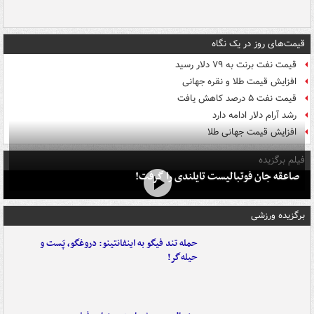
قیمت‌های روز در یک نگاه
قیمت نفت برنت به ۷۹ دلار رسید
افزایش قیمت طلا و نقره جهانی
قیمت نفت ۵ درصد کاهش یافت
رشد آرام دلار ادامه دارد
افزایش قیمت جهانی طلا
فیلم برگزیده
صاعقه جان فوتبالیست تایلندی را گرفت!
برگزیده ورزشی
حمله تند فیگو به اینفانتینو: دروغگو، پَست‌ و
حیله‌گر!