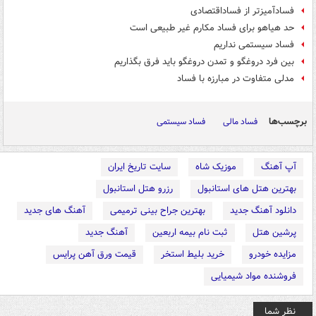
فسادآمیزتر از فساداقتصادی
حد هیاهو برای فساد مکارم غیر طبیعی است
فساد سیستمی نداریم
بین فرد دروغگو و تمدن دروغگو باید فرق بگذاریم
مدلی متفاوت در مبارزه با فساد
برچسب‌ها
فساد مالی
فساد سیستمی
آپ آهنگ
موزیک شاه
سایت تاریخ ایران
بهترین هتل های استانبول
رزرو هتل استانبول
دانلود آهنگ جدید
بهترین جراح بینی ترمیمی
آهنگ های جدید
پرشین هتل
ثبت نام بیمه اربعین
آهنگ جدید
مزایده خودرو
خرید بلیط استخر
قیمت ورق آهن پرایس
فروشنده مواد شیمیایی
نظر شما