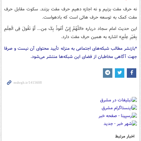
نه حرف مفت بزنیم و نه اجازه دهیم حرف مفت بزنند. سکوت مقابل حرف
مفت کمک به توسعه حرف هائی است که بادهواست.
این حدیث امام سجاد درباره «اللَّهُمَّ إِنیِّ أَعُوذُ بِکَ مِن... أَوْ نَقُولَ فِی الْعِلْمِ
بِغَیْرِ عِلْمٍ» اشاره به همین حرف مفت دارد.
*بازنشر مطالب شبکه‌های اجتماعی به منزله تأیید محتوای آن نیست و صرفا
جهت آگاهی مخاطبان از فضای این شبکه‌ها منتشر می‌شود.
اخبار مرتبط