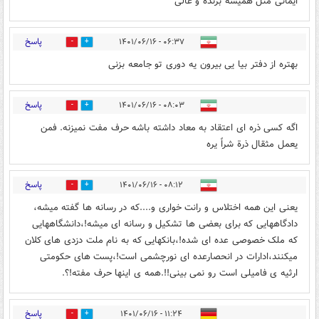
ایمانی مثل همیشه برنده و عالی
پاسخ
۰۶:۳۷ - ۱۴۰۱/۰۶/۱۶
0
3
بهتره از دفتر بیا یی بیرون یه دوری تو جامعه بزنی
پاسخ
۰۸:۰۳ - ۱۴۰۱/۰۶/۱۶
0
2
اگه کسی ذره ای اعتقاد به معاد داشته باشه حرف مفت نمیزنه. فمن
یعمل مثقال ذرة شراً یره
پاسخ
۰۸:۱۲ - ۱۴۰۱/۰۶/۱۶
0
0
یعنی این همه اختلاس و رانت خواری و....که در رسانه ها گفته میشه،
دادگاههایی که برای بعضی ها تشکیل و رسانه ای میشه!،دانشگاههایی
که ملک خصوصی عده ای شده!،بانکهایی که به نام ملت دزدی های کلان
میکنند،ادارات در انحصارعده ای نورچشمی است!،پست های حکومتی
ارثیه ی فامیلی است رو نمی بینی!!.همه ی اینها حرف مفته!؟.
پاسخ
۱۱:۲۴ - ۱۴۰۱/۰۶/۱۶
0
0