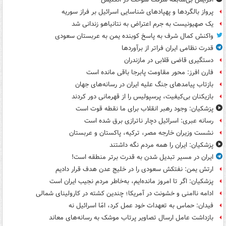
پرواز بالگردها و پهپادهای شناسایی اسرائیل بر فراز سوریه
یک صهیونیست به جرم اعتراض به نتانیاهو زندانی شد
واکنش کمال شرف به پاسخ کوبنده یمن به عربستان سعودی
قدرت نظامی ایران فراتر از برآوردها
دستگیری قاضی قلابی در مازندران
فارن افرز: محور مقاومت پابرجا باقی مانده است
بازتاب پیامدهای جنگ علیه ایران در رسانه‌های جهان
بازیکنان بی‌کیفیت، پرسپولیس را از قهرمانی دور کردند
پزشکیان: وجود رهبر انقلاب برای ما نقطه قوت است
رسانه عبری: اسرائیل دچار ناترازی برق شده است
نشست وزیران خارجه مصر، ترکیه، پاکستان و عربستان
پزشکیان: ایران را همه مردم نگه داشتند
ایران در مسیر تبدیل شدن به قدرت برتر منطقه است!
ارتش یمن: نفتکش سعودی را در خلیج عدن هدف قرار دادیم
پزشکیان: اگر تا امروز مانده‌ایم، به‌خاطر مردم نجیب ایران است
ادامه ناامنی و خشونت در آمریکا؛ چندین کشته در کارولینای شمالی
فیدان: حماس به تعهدات خود عمل کرد، امّا اسرائیل نه
بازداشت عامل ارسال تصاویر پرتاب موشک به رسانه‌های معاند