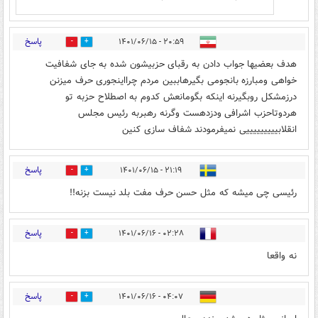
پاسخ
۲۰:۵۹ - ۱۴۰۱/۰۶/۱۵
0
2
هدف بعضیها جواب دادن به رقبای حزبیشون شده به جای شفافیت
خواهی ومبارزه بانجومی بگیرهاببین مردم چرااینجوری حرف میزنن
درزمشکل روبگیرنه اینکه بگومانعش کدوم به اصطلاح حزبه تو
هردوتاحزب اشرافی ودزدهست وگرنه رهبربه رئیس مجلس
انقلابیییییییییی نمیفرمودند شفاف سازی کنین
پاسخ
۲۱:۱۹ - ۱۴۰۱/۰۶/۱۵
0
1
رئیسی چی میشه که مثل حسن حرف مفت بلد نیست بزنه!!
پاسخ
۰۲:۲۸ - ۱۴۰۱/۰۶/۱۶
0
0
نه واقعا
پاسخ
۰۴:۰۷ - ۱۴۰۱/۰۶/۱۶
0
0