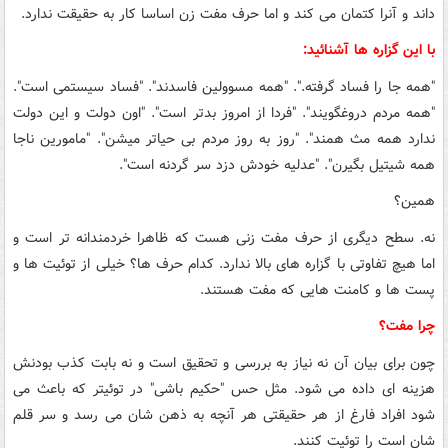
داند و آنرا کتمان می کند و اما حرف مفت زن اساسا کار به حقیقت ندارد.
با این گزاره ها آشنائید:
"همه جا را فساد گرفته.". "همه مسوولین فاسدند". "فساد سیستمی است".
"همه مردم دروغگویند". "فردا از امروز بدتر است". "اون دولت و این دولت
ندارد همه مث همند". "روز به روز مردم بی حیاتر میشن". "مامورین ناجا
همه شیتیل بگیرن". "عدلیه خودش دزد سر گردنه است".
همین؟
نه. سطح دیگری از حرف مفت زنی هست که ظاهرا خردمندانه تر است و
اما هیچ تفاوتی با گزاره های بالا ندارد. کدام حرف ها؟ خیلی از توئیت ها و
پست ها و کامنت هایی که مفت هستند.
چرا مفت؟
چون برای بیان آن نه نیاز به بررسی و تحقیق است و نه بابت کذب بودنش
هزینه ای داده می شود. مثل حس "حکیم باشی" در توئیتر که باعث می
شود افراد فارغ از هر حقیقتی هر آنچه به ذهن شان می رسد و سر قلم
شان است را توئیت کنند.