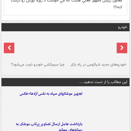
معاون رييس جمهور فعلي هست كه مي خواست 3 روزه بورس رو درست
كنه!!!
خودرو
خودروهای جدید شیائومی در راه بازار
چرا سیم‌کشی خودرو ذوب می‌شود؟
شو
این مطالب را از دست ندهید....
تجهیز موشکهای سپاه به نفس اژدها+عکس
بازداشت عامل ارسال تصاویر پرتاب موشک به
رسانه‌های معاند