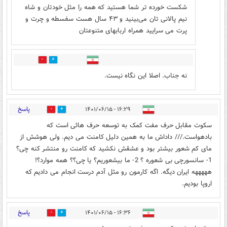
شکست خورده تر شما هستید که همه را مثل خودتان و شاه
نیم پالانی تان می‌بینید و ۴۳ سال هست سفسطه و چرت و
پرت می سرایید همراه اربابهای متنوعتان
0
0
نه جناب. اصلا این نگاه نیست.
پاسخ
۱۶:۲۹ - ۱۴۰۱/۰۶/۱۵
0
0
سکوت مقابل حرف مفت کمک به توسعه حرف هائی است که
بادهواست./// داداش ما به همین دلیل کامنت می دیم. ولی هوشش از
مای کم شعور بیشتر بود و عشقش نکشید که کامنت رو منتشر کنه چی؟
1- سانسورچی بی شعوره ؟ 2- ما بیشعوریم؟ یا چی؟؟ همه موارد؟!
هههههه ایران دیگه. اگه کارمون رو مثل آدم درست انجام می دادیم که
اروپا بودیم.
پاسخ
۱۶:۳۶ - ۱۴۰۱/۰۶/۱۵
0
0