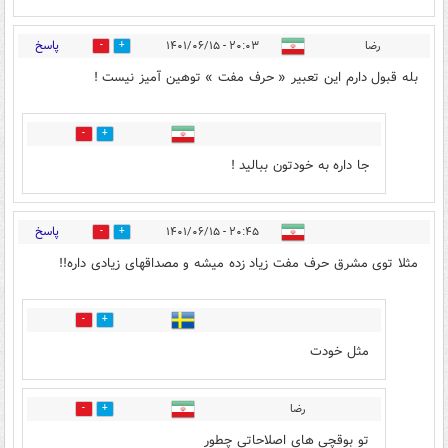
پاسخ
رضا
۲۰:۰۳ - ۱۴۰۱/۰۶/۱۵
0
1
بله قبول دارم اين تعبير « حرف مفت » توهين آميز نيست !
0
0
جا داره به خودتون بباليد !
پاسخ
۲۰:۴۵ - ۱۴۰۱/۰۶/۱۵
8
12
مثلا توی مشرق حرف مفت زیاد زده میشه و مصداقهای زیادی داره!!
0
0
مثل خودت
رضا
7
4
تو بوقچی های اصلاحاتی چطور