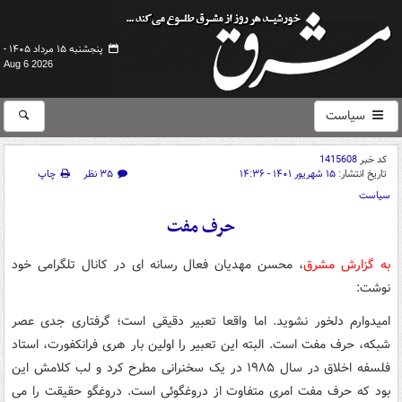
پنجشنبه ۱۵ مرداد ۱۴۰۵ -
Aug 6 2026
سیاست
کد خبر
1415608
تاریخ انتشار:
۱۵ شهریور ۱۴۰۱ - ۱۴:۳۶
۳۵ نظر
چاپ
سیاست
حرف مفت
به گزارش مشرق
، محسن مهدیان فعال رسانه ای در کانال تلگرامی خود
نوشت:
امیدوارم دلخور نشوید. اما واقعا تعبیر دقیقی است؛ گرفتاری جدی عصر
شبکه، حرف مفت است. البته این تعبیر را اولین بار هری فرانکفورت، استاد
فلسفه اخلاق در سال ۱۹۸۵ در یک سخنرانی مطرح کرد و لب کلامش این
بود که حرف مفت امری متفاوت از دروغگوئی است. دروغگو حقیقت را می