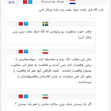
پاسخ
۱۴:۵۸ - ۱۴۰۱/۰۶/۱۵
2
17
خب اگه قرار باشه حرف مفت زده نشه چیکار کنن
2
14
چقدر خوب منظورت رو رسوندی که اگه حرف مفت نزنن پس
چکار کنن!
1
1
مثل این مطلب انگ بزنه و سفسطه کنه . سوفسطاییان با
برخی واقعیات کنار نمی آمدند و علاقمند به جعل امر مطلوب
بعنوان واقعیت داشتند . طیف افراطی آنها هم که واقعیت را
بطور کل نفی میکردند در میان کلامشان واقعیتهایشان را
میساختند .
0
0
اگر باد نیستی حرف بزنی ساکت ماندن را هم بلد نیستی ؟