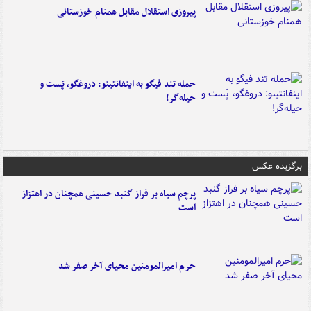
پیروزی استقلال مقابل همنام خوزستانی
حمله تند فیگو به اینفانتینو: دروغگو، پَست‌ و
حیله‌گر!
برگزیده عکس
پرچم سیاه بر فراز گنبد حسینی همچنان در اهتزاز
است
حرم امیرالمومنین محیای آخر صفر شد