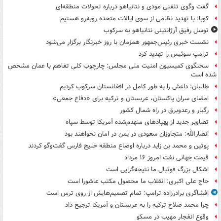
گفت وگوی تلفنی مودی و نتانیاهو درباره تحولات منطقه‌ای
کوبا: با تهدید نظامی از سوی ایالات متحده روبه‌رو هستیم
توسل رفیق آرژانتینی نتانیاهو به سرکوب
نشست خبری رئیس‌جمهور همزمان با روز خبرنگار برگزار می‌شود
ترامپ سوئیس را تهدید کرد
سخنگوی کمیسیون امنیت ملی مجلس: چارچوب کلی تفاهم با عمان مشخص
شده است
طالبان: داعش را به طور کامل در افغانستان سرکوب کردیم
امضای سران پاکستان، عربستان و ترکیه برای «دفاع جمعی»
رگبار و رعدوبرق در راه شمال کشور
تصاویر جدید از پهپادهای منهدم‌شده آمریکا توسط سپاه
انصارالله: متجاوزان سعودی در یمن در امان نخواهند بود
پوتین و محمد بن زاید درباره اوضاع منطقه خلیج فارس گفت‌وگو کردند
قیمت جهانی نفت امروز ۱۶ مرداد
اشکال بزرگ فوتبال ما نتیجه‌گرایی است
حاج علی اکبری: انقلاب ما محصول مکتب عاشورا است
افشاگری برادرزاده ترامپ: تمام تصمیم‌هایش از روی ترس است
چرا محمد صلاح ترکیه را به عربستان و آمریکا ترجیح داد
وقوع انفجار مهیب در مسکو