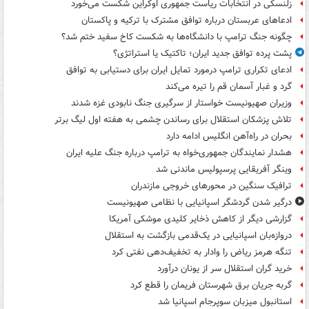
زلنسکی در انتخابات ریاست جمهوری اوکراین شکست می‌خورد
ادعاهای عربستان درباره توافق مشترک با ترکیه و پاکستان
چگونه جنگ ترامپ با دانشگاه‌ها به شکست کاخ سفید ختم شد؟
پشت پرده توافق جدید ایران؛ تاکتیک یا استراتژی؟
ادعای تکراری ترامپ درمورد تمایل ایران برای دستیابی به توافق
گرد و غبار آسمان قم را تیره می‌کند
وزیران صهیونیست خواستار از سرگیری جنگ نابودی غزه شدند
تلاش پزشکان استقلال برای رساندن چشمی به هفته اول لیگ برتر
بحران در راه‌آهن انگلیس ادامه دارد
هشدار نمایندگان جمهوری‌خواه به ترامپ درباره جنگ علیه ایران
وینگر آفریقایی پرسپولیس ماندنی شد
ترافیک سنگین در محورهای خروجی مازندران
درگیر شدن گردشگر اسپانیایی با نظامی صهیونیست
گزارشی دیگر از کاهش ذخایر کلیدی موشکی آمریکا
دروازه‌بان اسپانیایی در یک‌قدمی بازگشت به استقلال
تنگه هرمز ریاض را وادار به تخفیف‌دهی نفتی کرد
خرید گران استقلال سر از یونان درآورد
گربه جریان برق شهرستان فریمان را قطع کرد
استانبول میزبان سوپرجام اسپانیا شد