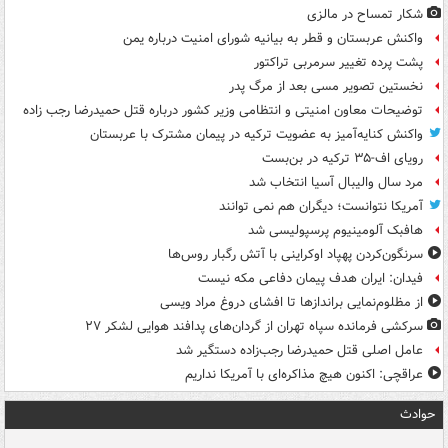
شکار تمساح در مالزی
واکنش عربستان و قطر به بیانیه شورای امنیت درباره یمن
پشت پرده تغییر سرمربی تراکتور
نخستین تصویر مسی بعد از مرگ پدر
توضیحات معاون امنیتی و انتظامی وزیر کشور درباره قتل حمیدرضا رجب زاده
واکنش کنایه‌آمیز به عضویت ترکیه در پیمان مشترک با عربستان
رویای اف-۳۵ ترکیه در بن‌بست
مرد سال والیبال آسیا انتخاب شد
آمریکا نتوانست؛ دیگران هم نمی توانند
هافبک آلومینیوم پرسپولیسی شد
سرنگون‌کردن پهپاد اوکراینی با آتش رگبار روس‌ها
فیدان: ایران هدف پیمان دفاعی مکه نیست
از مظلوم‌نمایی براندازها تا افشای دروغ مراد ویسی
سرکشی فرمانده سپاه تهران از گردان‌های پدافند هوایی لشکر ۲۷
عامل اصلی قتل حمیدرضا رجب‌زاده دستگیر شد
عراقچی: اکنون هیچ مذاکره‌ای با آمریکا نداریم
حوادث