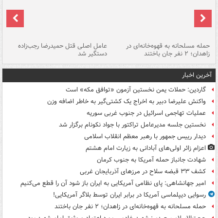
حمله مسلحانه به قهوه‌خانه‌ای در
عامل اصلی قتل حمیدرضا رجب‌زاده
گر
زاهدان؛ ۲ نفر جان باختند
دستگیر شد
نا
آخرین اخبار
گاردین: حملات یمن نخستین آزمون «توافق مکه» است
واکنش علیرضا دبیر به اخراج یک کشتی‌گیر به خاطر اضافه وزن
عملیات تهاجمی اسرائیل در جنوب غربی سوریه
نخستین جلسه مدیرعامل تراکتور با جواد نکونام برگزار شد
دیدار رییس جمهور با رهبر معظم انقلاب اسلامی
اعزام زائر اولی‌های آبادانی به زیارت امام هشتم
شهادت جانباز حمله آمریکا به جنوب کرمان
کشف ۳۳ قبضه سلاح در مرزهای آذربایجان غربی
امیر جهانشاهی: پای نظامی آمریکایی به ایران باز شود آن را قطع می‌کنیم
رسوایی دیپلماسی آمریکا در برابر ایران توسط بلاگر آمریکایی!
حمله مسلحانه به قهوه‌خانه‌ای در زاهدان؛ ۲ نفر جان باختند