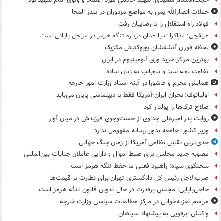
حجت‌الاسلام سعیدی: شهید خادمی مورد اعتماد و وثوق امام شهید بود
حملات انصارالله یمن به مواضع مزدوران در بندر المخا
فولاد راه استقلال را با رضاییان رفت
عراقچی: مذاکرات با عمان درباره تنگه هرمز در مراحل پایانی است
لحظه فوران آتشفشان پوپوکتپتل مکزیک
بهترین مراکز خرید ورق آلومینیوم در ایران
تفاوت لوله سبز و نیوپایپ به زبان ساده
همایش محرم و عاشورا در آینه اسناد وزارت امور خارجه
اولیانوف: بحران ایران-آمریکا فقط با دیپلماسی پایان می‌یابد
صلاح ترک‌ها را پولدار کرد
روایت پدر امیرعلی جداوی از جست‌وجوی فرزندش در میان آوار
وزیر کشور: جامعه بدون رسانه مفهومی ندارد
جدی‌ترین تقابل نظامی آمریکا از زمان جنگ جهانی
مصوبه جدید مجلس برای ضبط اموال و دارایی عاملان جنایات بین‌المللی
سخنگوی سپاه: راهبرد فعلی ما حفظ تنگه هرمز است
ضرب‌الاجل رئیس کل دادگستری تهران برای نظارت بر قیمت‌ها
حاجی‌بابایی: مجلس پرقدرت در حال تدوین قانون تنگه هرمز است
مراسم تعزیه‌خوانی در مرکز مطالعات سیاسی وزارت خارجه
واکنش ابرقویی به پیشنهاد سپاهان