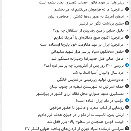
زینی‌وند: در مورد قانون حجاب تغییری ایجاد نشده است
عراقچی: ما نه فراموش می‌کنیم نه می‌بخشیم
اذعان آمریکا به عبور ده‌ها کشتی از محاصره ایران
جشن برداشت انگور در ترشیز
دلیل جدایی رامین رضاییان از استقلال چه بود؟
عراقچی: اکنون هیچ مذاکره‌ای با آمریکا نداریم
عراقچی: ایران بر عهد مقاومت خود پابرجا ایستاده است
حضور سخنگوی سپاه بر سر مزار شهید سلیمانی
عامل اصلی قتل حمیدرضا رجب‌زاده دستگیر شد
بررسی ۳۰۰ روز پس از آتش‌بس: چه بر سر غزه آمد؟
مرد سال والیبال آسیا انتخاب شد
عادی‌سازی تولید زیرزمینی در نمایش خانگی
حمله اسرائیل به شهرستان نبطیه در جنوب لبنان
دستگیری متهم متواری مخل نظام ارزی کشور در پیرانشهر
ترامپ در دام ایران افتاده است!
رونمایی از کتاب محرم و عاشورا با حضور عراقچی
ارتش یمن: تاسیسات آرامکو را در جیزان هدف قرار دادیم
قیمت خودرو همچنان در سطوح بالا؛ بازار قفل شد
سرکشی فرمانده سپاه تهران از گردان‌های پدافند هوایی لشکر ۲۷