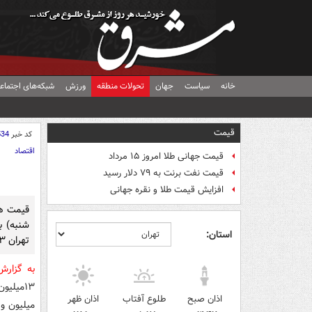
خانه
سیاست
جهان
تحولات منطقه
ورزش
شبکه‌های اجتماع
قیمت
کد خبر
534
اقتصاد
قیمت جهانی طلا امروز ۱۵ مرداد
قیمت نفت برنت به ۷۹ دلار رسید
افزایش قیمت طلا و نقره جهانی
قیمت هر
شنبه) ب
استان:
تهران ۱۳ میلیون و ۹۶۳هزار تومان است.
به گزار
اذان صبح
طلوع آفتاب
اذان ظهر