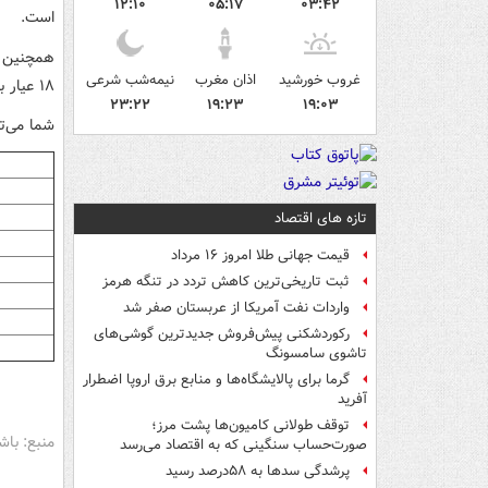
۱۲:۱۰
۰۵:۱۷
۰۳:۴۲
است.
غروب خورشید
اذان مغرب
نیمه‌شب شرعی
۱۸ عیار به مبلغ یک میلیون و۲۷۳ هزار تومان معامله می‌شود.
۲۳:۲۲
۱۹:۲۳
۱۹:۰۳
شما می‌تو
تازه های اقتصاد
قیمت جهانی طلا امروز ۱۶ مرداد
ثبت تاریخی‌ترین کاهش تردد در تنگه هرمز
واردات نفت آمریکا از عربستان صفر شد
رکوردشکنی پیش‌فروش جدیدترین گوشی‌های
تاشوی سامسونگ
گرما برای پالایشگاه‌ها و منابع برق اروپا اضطرار
آفرید
توقف طولانی کامیون‌ها پشت مرز؛
منبع: باش
صورت‌حساب سنگینی که به اقتصاد می‌رسد
پرشدگی سدها به ۵۸درصد رسید