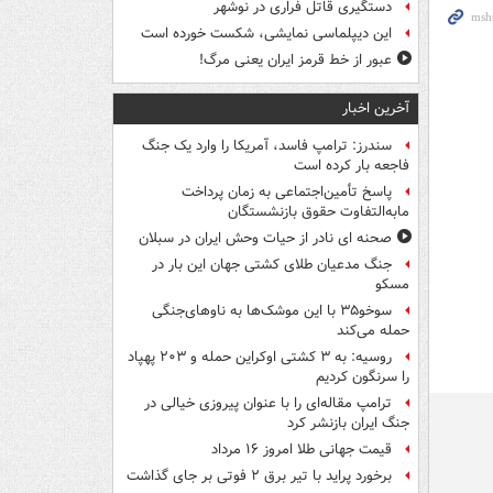
دستگیری قاتل فراری در نوشهر
این دیپلماسی نمایشی، شکست خورده است
عبور از خط قرمز ایران یعنی مرگ!
آخرین اخبار
سندرز: ترامپ فاسد، آمریکا را وارد یک جنگ
فاجعه بار کرده است
پاسخ تأمین‌اجتماعی به زمان پرداخت
مابه‌التفاوت حقوق بازنشستگان
صحنه ای نادر از حیات وحش ایران در سبلان
جنگ مدعیان طلای کشتی جهان این بار در
مسکو
سوخو۳۵ با این موشک‌ها به ناوهای‌جنگی
حمله می‌کند
روسیه: به ۳ کشتی اوکراین حمله و ۲۰۳ پهپاد
را سرنگون کردیم
ترامپ مقاله‌ای را با عنوان پیروزی خیالی در
جنگ ایران بازنشر کرد
قیمت جهانی طلا امروز ۱۶ مرداد
برخورد پراید با تیر برق ۲ فوتی بر جای گذاشت