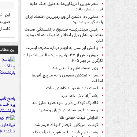
سفر هوایی آمریکایی‌ها به دلیل جنگ علیه
ایران کاهش یافت
این اف
مدنی‌زاده: دشمن آرزوی زمین‌زدن اقتصاد ایران
را به گور خواهد برد
کاسبان
رئیس هیئت‌رئیسه صندوق بازنشستگی صنعت
نفت: برنامه‌ای برای انحلال هلدینگ اهداف وجود
ندارد
واکنش ایرانسل به ابهام درباره مصرف اینترنت
این مطالب
جهش بیش از ۳۳ برابری سود خالص بانک رفاه
کارگران در بهار ۱۴۰۵
وزیر صمت عازم پاکستان شد
یمن ۶ نفتکش سعودی را به مارپیچ آفریقا
انداخت
قیمت نفت ۵ درصد کاهش یافت
رشد آرام دلار ادامه دارد
پاسخ تأمین
کالابرگ کودکان دارای سوءتغذیه شارژ شد
پرداخت ما
بازنشستگا
وضعیت قرمز سدها در تهران و مشهد
افزایش قیمت جهانی طلا
گوشت آمریکایی گرفتار گلوگاه هرمز شد
رشد مداوم قیمت بلیط هواپیما درآمریکا به