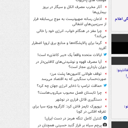
موشک های پاتریوت
آثار مخرب مصرف الکل و سیگار در بروز
بیماری‌ها
ی اعلام
اذعان رسانه صهیونیست به موج بی‌سابقه فرار
از سرزمین‌های اشغالی
چرا مغز در هنگام خواب، انرژی خود را خالی
می‌کند؟
گرما برای پالایشگاه‌ها و منابع برق اروپا اضطرار
آفرید
ایالات متحده واقعاً یک «ببر کاغذی» است!
آیا مصرف قهوه و نوشیدنی‌های کافئین‌دار در
دوران بارداری مجاز است؟
توقف طولانی کامیون‌ها پشت مرز؛
صورت‌حساب سنگینی که به اقتصاد می‌رسد
حماقت ترامپ با ذخایر انرژی جهان چه کرد؟
چرا تابستان فصل محبوب میکروب‌هاست؟
دستگیری قاتل فراری در نوشهر
و:
نیویورک تایمز فاش کرد: کارگروه ویژه سیا برای
تفرقه افکنی در کوبا
کنترل کامل تنگه هرمز در دست ایران!
پرچم سیاه بر فراز گنبد حسینی همچنان در