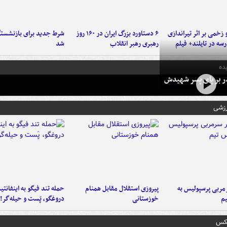
و زخمی بر اثر تیراندازی
۶ دستاورد بزرگ ایران در ۱۶۰ روز
شرط جدید برای بازنشستگ
سه در تایلند+ فیلم
رهبری رهبر انقلاب
شد
ده
در بر پای پسر شهیدش
رزشی
ربی پرسپولیس به
پیروزی استقلال مقابل همنام
حمله تند فیگو به اینفانتین
م
خوزستانی
دروغگو، پَست‌ و حیله‌گر!
عکس