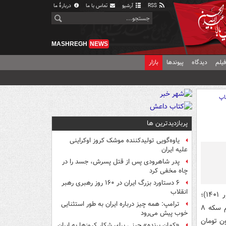
RSS
آرشیو
تماس با ما
دربارهٔ ما
MASHREGH
NEWS
یلم
دیدگاه
پیوندها
بازار
اپ
پربازدیدترین ها
یاوه‌گویی تولیدکننده موشک کروز اوکراینی
علیه ایران
پدر شاهرودی پس از قتل پسرش، جسد را در
چاه مخفی کرد
۶ دستاورد بزرگ ایران در ۱۶۰ روز رهبری رهبر
انقلاب
، قیمت هر قطعه سکه تمام بهار آزادی طرح جدید امروز (۱۵ شهریور ۱۴۰۱)؛
ترامپ: همه چیز درباره ایران به طور استثنایی
۱۳میلیون و ۹۶۳ هزار تومان، سکه تمام طرح قدیم ۱۳ میلیون و ۲۴۷ هزار تومان، نیم سکه ۸
خوب پیش می‌رود
 میلیون و ۲۰ هزار تومان و سکه یک گرمی ۳ میلیون تومان
«کمانِ پرنده» چینی برای شکار کروزها به ایران