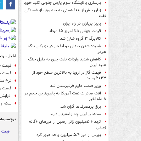
بازسازی پالایشگاه سوم پارس جنوبی کلید خورد
زیان بیش از ۱۰۰ همتی به صندوق‌ بازنشستگی
نفت
پاییز پرباران در راه ایران
قیمت جهانی طلا امروز ۱۵ مرداد
کالابرگ ۳ گروه شارژ شد
شنیده شدن صدای دو انفجار در نزدیکی تنگه
هرمز
اخبار مرتب
کاهش شدید واردات نفت چین به دلیل جنگ
علیه ایران
قیمت طلای 
قیمت گاز در اروپا به بالاترین سطح خود از
قیمت طلا و 
۲۰۲۳ رسید
نرخ سکه
وزیر صمت عازم قرقیزستان شد
قیمت رو
افت صادرات نفت آمریکا به پایین‌ترین حجم در
افزایش 
۸ ماه اخیر
سکه و ط
برق پرمصرف‌ها گران شد
سدهای ایران چه وضعیتی دارند
برچسب‌ها
تردد ۵.۶میلیون زائر اربعین از مرزهای ۶گانه
زمینی
قیمت ط
بورس از مرز ۵.۴ میلیون واحد عبور کرد