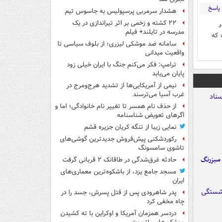
پاسخ
هشدار سرمربی پرسپولیس به جاسوس تیم
۲۲ کشته و زخمی بر اثر تیراندازی در یک
ر
مدرسه در تایلند+ فیلم
ومن .ولی حیف که
سامانه ضد موشکی لیزری؛ از بلوف سیاسی تا
واقعیت میدانی
ترامپ: فکر می‌کنم جنگ با ایران خیلی زود
پایان می‌یابد
نیمی از آمریکایی‌ها از تشدید هرج‌ومرج در
غرب آسیا می‌ترسند
از حذف نام همسر تا تغییر نام خانوادگی؛ اما و
اگرهای تعویض شناسنامه
نمایی زیبا از تنگه کریان جزیره قشم
رکوردشکنی پیش‌فروش جدیدترین گوشی‌های
تاشوی سامسونگ
 سبزرنگ
حادثه غرق‌شدگی در طاقانک ۲ قربانی گرفت
مسجد جامع یزد، از باشکوه‌ترین معماری‌های
ایران
پدر شاهرودی پس از قتل پسرش، جسد را در
چاه مخفی کرد
دردسر همزمان آمریکا و اوکراین با ته کشیدن