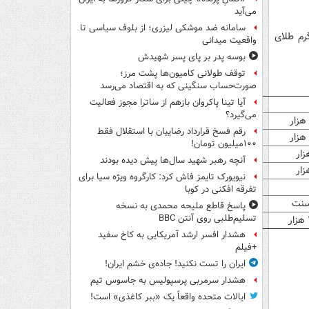
می‌آید
سامانه ضد موشکی لیزری؛ از بلوف سیاسی تا
۵ سنت رسید و هر گرم طلای
واقعیت میدانی
بوسه‌ پدر بر پای پسر شهیدش
توقف طولانی کامیون‌ها پشت مرز؛
صورت‌حساب سنگینی که به اقتصاد می‌رسد
آیا تینا پاکروان بازهم از ساترا مجوز فعالیت
می‌گیرد؟
رقم فسخ قرارداد رضاییان با استقلال فقط
۱۰۰میلیون تومان!
آنچه رهبر شهید سال‌ها پیش دیده بودند
نیویورک تایمز فاش کرد: کارگروه ویژه سیا برای
تفرقه افکنی در کوبا
پاسخ قاطع ملیحه محمدی به نسخه
تسلیم‌طلبی روی آنتن BBC
هشدار افسر ارشد آمریکایی به کاخ سفید
+فیلم
ایران را تست نکنید! جاده‌ی خشم ایران!
هشدار سرمربی پرسپولیس به جاسوس تیم
ایالات متحده واقعاً یک «ببر کاغذی» است!