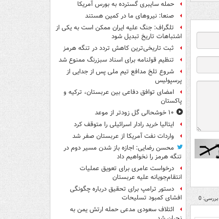
حمله سایبری گسترده به بورس آمریکا
صنعا: نیروهای ما در کمین‌ هستند
تلگراف: جنگ علیه ایران ممکن است به یکی از
اشتباهات تاریخ تبدیل شود
ثبت تاریخی‌ترین کاهش تردد در تنگه هرمز
تنظیم قولنامه برای اسناد سبزرنگ ممنوع شد
شروع تلخ مدافع تیم ملی پس از جدایی از
پرسپولیس
امضای توافق دفاعی بین عربستان، ترکیه و
پاکستان
۱۰ خوشحالی گل زودتر از موعد
ایتالیا خرید رادار اسرائیلی را متوقف کرد
واردات نفت آمریکا از عربستان صفر شد
محسن رضایی: اجازه باز شدن مسیر دوم در
تنگه هرمز را نخواهیم داد
درخواست عامری برای تعویق عملیات
انتقام‌جویانه علیه عربستان
دستور ترامپ برای تحقیق درباره چگونگی
افشای کمبود تسلیحات
بررسی: 0
ائتلاف سعودی مدعی حمله ارتش یمن به
نجران شد