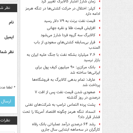
زمان شارژ اعتبار کالابرگ تغییر کرد
نظر شم
کپلر: اختلال در حرکت کشتی‌ها در تنگه هرمز
ادامه دارد
قیمت نفت برنت به ۷۹ دلار رسید
نام
افزایش قیمت طلا و نقره جهانی
کالابرگ سه گروه فردا شارژ می‌شود
ایمیل
فرار بی‌سابقه کشتی‌های سعودی از باب
المندب
نظر شما 
۲.۶ میلیارد بشکه نفت با جنگ علیه ایران به
بازار نرسید
بانک مرکزی: ۹۰ میلیون کیف پول برای
ایرانی‌ها ساخته شد
عارف: تمام بدهی کالابرگ به فروشگاه‌ها
پرداخت شد
*
لطفا عدد م
صعودی شدن قیمت نفت پس از افت ۷
درصدی در روز گذشته
پشت پرده التماس ترامپ به شرکت‌های نفتی
انسداد تنگه هرمز چگونه اقتصاد آمریکا را تحت
فشار قرار داد؟
نظرات
رشد ۶۴ درصدی درآمد عملیاتی بانک رفاه
کارگران در سه‌ماهه ابتدایی سال جاری