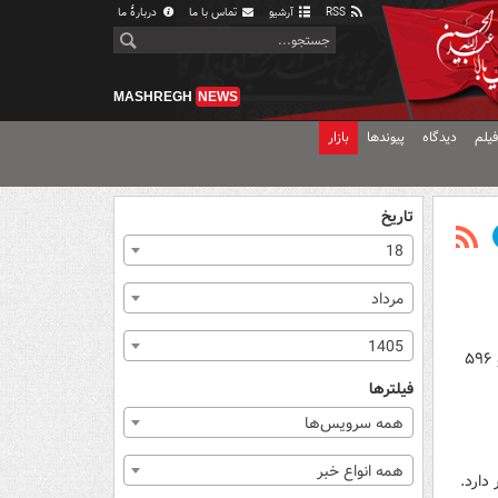
RSS
آرشیو
تماس با ما
دربارهٔ ما
MASHREGH
NEWS
یلم
دیدگاه
پیوندها
بازار
تاریخ
18
مرداد
1405
آخرین قیمت سکه و طلا برای امروز ۶ اردیبهشت ماه ۱۴۰۲ اعلام شد که بر اساس آن قیمت سکه امامی به ۳۱ میلیون و ۵۹۶
فیلترها
همه سرویس‌ها
همه انواع خبر