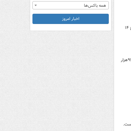
همه باکس‌ها
اخبار امروز
قیمت سکه طرح جدید امروز پنجشنبه ۳۱ شهریور ماه با ۷۰ هزار تومان افزایش نسبت به روز گذشته(چهارشنبه) به نرخ ۱۴
قیمت هر قطعه سکه تمام بهار آزادی امروز (سه شنبه) بر اساس نرخ اتحادیه طلا، جواهر و سکه تهران ۱۳ میلیون و ۹۶۳هزار