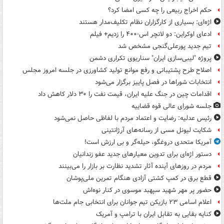
حکم اخراج ربیعی را چه کسی امضا کرد؟
اژه‌ای: بسیاری از کارگزاران نظام تکلیف‌مدار هستند
ادعای اوکراین: دو لانچر اس-۴۰۰ را زدیم+ فیلم
تیم جدید پورعلی‌گنجی مشخص شد
پروژه "لیبی‌سازی ایران" سناریوی تکراری دشمن
اصلاح طرح پشتیبانی و رفع موانع تولید کشاورزی در جلسه امروز مجلس
انتخابات شوراها در فصل پاییز برگزار می‌شود
اقدامات چین در جنگ علیه ایران، قیمت نفت را ۳۰ دلار کاهش داد
جلسه شورای عالی قوه قضاییه
رئیس عدلیه: رضایت و اعتماد مردم با لفاظی حاصل نمی‌شود
شکایت لیونل مسی از رسانه‌های آرژانتینی
آمریکا متحدی دروغگو، حیله‌گر و بی ارزش است!
دستور اژه‌ای برای تدوین معیارهای جدید عفو زندانیان
مردم در روزهای آینده آثار تشدید نظارت بر بازار را می‌بینند
قطع برق در کمپ کشتی آزادی هنگام تمرین ملی‌پوشان
حضور پر مهر شهید سپهبد موسوی در کنار نوه‌اش
اعلام اسامی ۲۳ بازیکن تیم جوانان برای انتخابی جام ملت‌ها
کنایه بقایی به تقابل ایران با ترامپ و آمریک