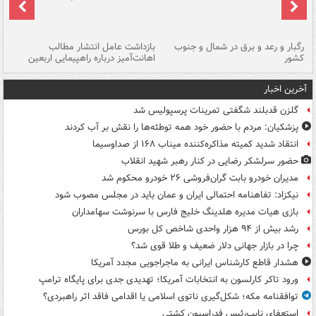
رگبار و رعد و برق در شمال و جنوب
بازداشت عامل انتشار مطالب
کشور
اهانت‌آمیز درباره راهپیمایی اربعین
گر
آخرین اخبار
گلزن قدبلند شگفتی تمرینات پرسپولیس شد
پزشکیان: مردم با حضور خود همه توطئه‌ها را نقش بر آب کردند
انتقاد شدید کمیته مذاکره‌کننده میناب ۱۶۸ از صداوسیما
حضور سرلشکر رضایی در کنار رهبر شهید انقلاب
مدیران خودرو بابت گران‌فروشی ۲۶ خودرو محکوم شد
نیکزاد: تفاهنامه احتمالی ایران و عمان باید در مجلس مصوب شود
بازی هیات مدیره هلدینگ خلیج فارس با سرنوشت سهامداران
رشد بیش از ۹۴ هزار واحدی شاخص کل بورس
چرا در بازار جهانی دلار ضعیف و طلا قوی شد؟
هشدار قاطع کارشناس ایرانی به ماجراجویی مجدد آمریکا
ورود تاکر کارلسون به انتخابات آمریکا؛ تهدیدی جدی برای پایگاه ترامپ
توافقنامه مکه؛ شکل‌گیری ناتوی اسلامی یا اقدامی فاقد اثر راهبردی؟
استعفای نایب‌رئیس فدراسیون کشتی