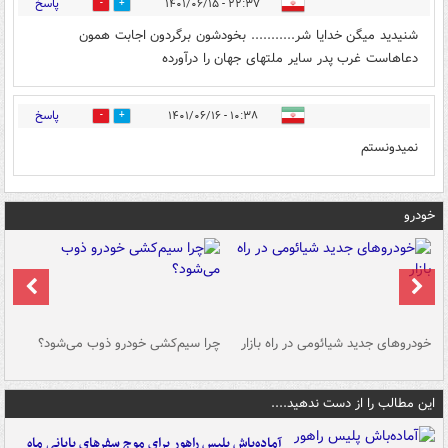
پاسخ
۲۲:۳۷ - ۱۴۰۱/۰۶/۱۵
1
1
شنیدید میگن خدایا شر........... بخودشون برگردون اجابت همون
دعاهاست غرب پدر سایر ملتهای جهان را درآورده
پاسخ
۱۰:۳۸ - ۱۴۰۱/۰۶/۱۶
0
0
نمیدونستم
خودرو
خودروهای جدید شیائومی در راه بازار
چرا سیم‌کشی خودرو ذوب می‌شود؟
شو
این مطالب را از دست ندهید....
آماده‌باش پلیس راهور برای موج سفرهای پایانی ماه